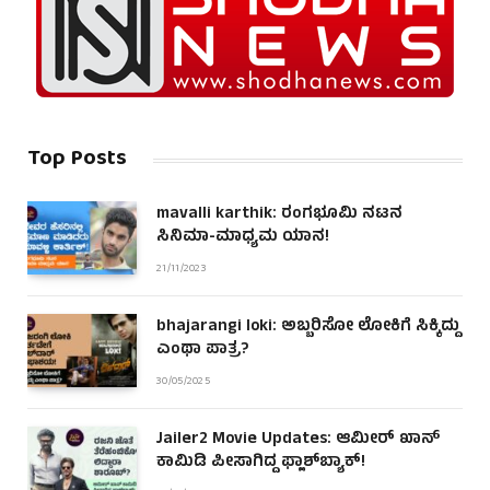
Top Posts
mavalli karthik: ರಂಗಭೂಮಿ ನಟನ
ಸಿನಿಮಾ-ಮಾಧ್ಯಮ ಯಾನ!
21/11/2023
bhajarangi loki: ಅಬ್ಬರಿಸೋ ಲೋಕಿಗೆ ಸಿಕ್ಕಿದ್ದು
ಎಂಥಾ ಪಾತ್ರ?
30/05/2025
Jailer2 Movie Updates: ಆಮೀರ್ ಖಾನ್
ಕಾಮಿಡಿ ಪೀಸಾಗಿದ್ದ ಫ್ಲಾಶ್‌ಬ್ಯಾಕ್!