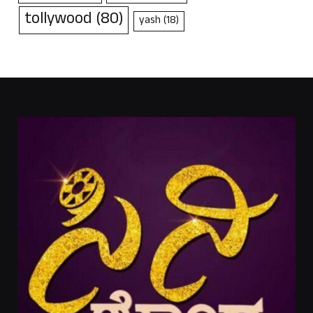
tollywood
(80)
yash
(18)