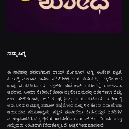
ನಮ್ಮ ಬಗ್ಗೆ
ಈ ನಾಡಿನಲ್ಲಿ ಹೆಸರಾಗಿರುವ ಹಾಯ್ ಬೆಂಗಳೂರ್, ಅಗ್ನಿ, ಲಂಕೇಶ್ ಪತ್ರಿಕೆ,
ಹಿಮಾಗ್ನಿ ಮಂತಾದ ಅನೇಕ ಪತ್ರಿಕೆಗಳಲ್ಲಿ ಕಾರ್ಯನಿರ್ವಹಿಸಿ, ತಮ್ಮದೇ ಆದ
ಛಾಪು ಮೂಡಿಸಿರುವವರು ಪತ್ರಕರ್ತ ಸಂತೋಷ್ ಬಾಗಿಲಗದ್ದೆ. ರಾಜಕೀಯ,
ಅಪರಾಧ, ಸಿನಿಮಾ ಸೇರಿದಂತೆ ತನಿಖಾ ಪತ್ರಿಕೋದ್ಯಮದಲ್ಲಿ ದಶಕಗಳಿಗೂ ಹೆಚ್ಚು
ಕಾಲ ಪಳಗಿಕೊಂಡು, ಅನೇಕ ಭ್ರಷ್ಟರನ್ನು ಬಯಲಾಗಿಸಿರುವ ಬಾಗಿಲಗದ್ದೆ
ಆರಂಭಿಸಿರುವ ವಿಭಿನ್ನ ಡಿಜಿಟಲ್ ಹೆಜ್ಜೆ ಶೋಧ ಮತ್ತು ಸಿನಿ ಶೋಧ. ಇದು ಹೊಸಾ
ಆಯಾಮದ ಪತ್ರಿಕೋದ್ಯಮ. ಸತ್ಯದ ಭೂಮಿಕೆಯ ನೇರ-ನಿಷ್ಠುರ ವರದಿಗಳ
ಸಂಕಲ್ಪದೊಂದಿಗೆ, ಭಿನ್ನ ಶೈಲಿಯ ಬರವಣಿಗೆಯ ಮೂಲಕ ಹೊಸತೊಂದು ಜಗತ್ತು
ನಿಮ್ಮೆದುರು ನಿರಂತವಾಗಿ ತೆರೆದುಕೊಳ್ಳಲಿದೆ; ಅಚ್ಚರಿಗೀಡುಮಾಡಲಿದೆ!