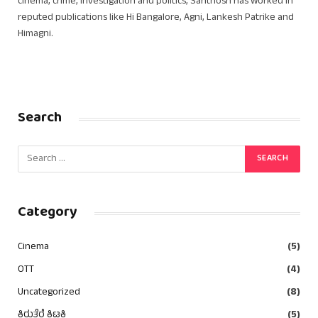
cinema, crime, investigation and politics, Santhosh has worked in
reputed publications like Hi Bangalore, Agni, Lankesh Patrike and
Himagni.
Search
Category
Cinema
(5)
OTT
(4)
Uncategorized
(8)
ಕಿರುತೆರೆ ಕಿಟಕಿ
(5)