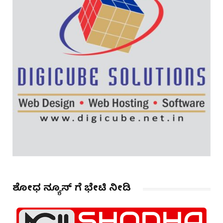
ಶೋಧ ನ್ಯೂಸ್ ಗೆ ಭೇಟಿ ನೀಡಿ