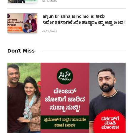
05/12/2025
arjun krishna is no more: ಅದು
ನಿರ್ದೇಶಕನಾಗಲೆಂದೇ ಹುಟ್ಟಿದಂತಿದ್ದ ಆಪ್ತ ಜೀವ!
09/03/2025
Don't Miss