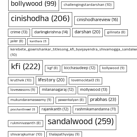
bollywood
(99)
challengingstardarshan
(10)
cinishodha
(206)
cinishodhareview
(16)
darshan
(20)
crime
(13)
darlingkrishna
(14)
gillinata
(8)
jailer
(8)
kanthara
(7)
kerebete_gowrishankar_titlesong_kfi_byvijayendra_shivamogga_sandalwo
(10)
kfi
(222)
kicchasudeep
(12)
kollywood
(9)
kgf
(8)
lifestory
(20)
kruthvik
(10)
lovemocktail3
(9)
mollywood
(13)
milananagaraj
(12)
loveseasons
(9)
prabhas
(23)
mukundaramaswamy
(9)
pawankalyan
(8)
rajanikanth
(12)
rashmikamandanna
(11)
prashanthneel
(7)
sandalwood
(259)
rukminivasanth
(8)
shivarajkumar
(10)
thalapathyvijay
(9)