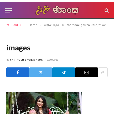
YOU ARE AT:
Home
ಸ್ಪಾಟ್ ಲೈಟ್
sapthami gowda: ವಾಕ್ಸಿನ್ ವಾರ್ ನಲ್ಲಿ ಮಿಂಚಬಹುದೇ ಸಪ್ತಮಿ ಗೌಡ?
»
»
images
BY
SANTHOSH BAGILAGADDE
18/08/2023