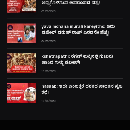
ಆದ್ರ್ರಗೊಳಿಸುವ ಅಪರೂಪದ ಚಿತ್ರ!
03/06/2023
yava mohana murali kareyitho: ಇದು
ಪಟೇಲ್ ವರುಣ್ ರಾಜ್ ಎರಡನೇ ಹೆಜ್ಜೆ!
04/06/2023
kshetrapathi: ರಗಡ್ ಲುಕ್ಕಿನಲ್ಲಿ ಗುಟುರು
ಹಾಕಿದ ಗುಳ್ಟು ನವೀನ್!
18/06/2023
nasaab: ಇದು ಎಂಬತ್ತರ ದಶಕದ ಸಾಧಕನ ನೈಜ
ಕಥೆ!
18/06/2023