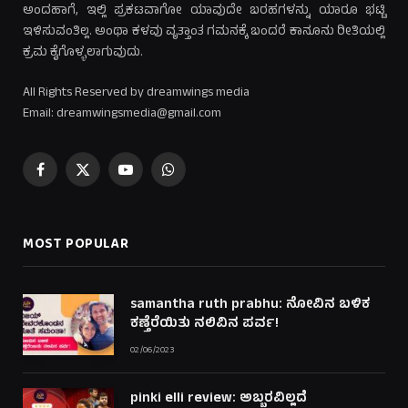
ಅಂದಹಾಗೆ, ಇಲ್ಲಿ ಪ್ರಕಟವಾಗೋ ಯಾವುದೇ ಬರಹಗಳನ್ನು ಯಾರೂ ಭಟ್ಟಿ
ಇಳಿಸುವಂತಿಲ್ಲ. ಅಂಥಾ ಕಳವು ವೃತ್ತಾಂತ ಗಮನಕ್ಕೆ ಬಂದರೆ ಕಾನೂನು ರೀತಿಯಲ್ಲಿ
ಕ್ರಮ ಕೈಗೊಳ್ಳಲಾಗುವುದು.
All Rights Reserved by dreamwings media
Email: dreamwingsmedia@gmail.com
Facebook
X
YouTube
WhatsApp
(Twitter)
MOST POPULAR
samantha ruth prabhu: ನೋವಿನ ಬಳಿಕ
ಕಣ್ತೆರೆಯಿತು ನಲಿವಿನ ಪರ್ವ!
02/06/2023
pinki elli review: ಅಬ್ಬರವಿಲ್ಲದೆ