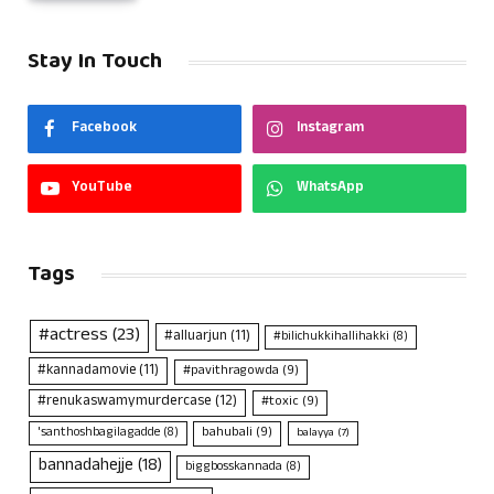
Stay In Touch
Facebook
Instagram
YouTube
WhatsApp
Tags
#actress
(23)
#alluarjun
(11)
#bilichukkihallihakki
(8)
#kannadamovie
(11)
#pavithragowda
(9)
#renukaswamymurdercase
(12)
#toxic
(9)
bahubali
(9)
'santhoshbagilagadde
(8)
balayya
(7)
bannadahejje
(18)
biggbosskannada
(8)