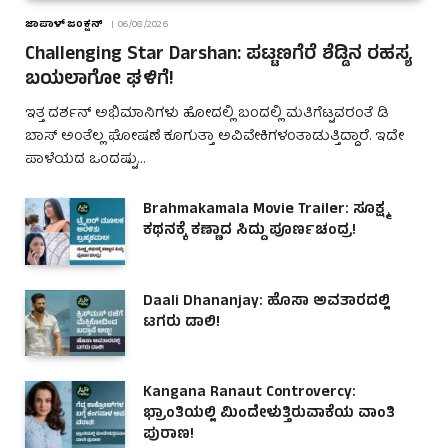
ಜಾಪಾಳ್ ಜಂಕ್ಷನ್
06/08/2026
Challenging Star Darshan: ಪಟ್ಟಣಗೆರೆ ಶೆಡ್ಡಿನ ರಹಸ್ಯ
ಬಯಲಾಗೋ ಘಳಿಗೆ!
ಇತ್ತ ದರ್ಶನ್ ಅಭಿಮಾನಿಗಳು ಹೋದಲ್ಲಿ ಬಂದಲ್ಲಿ ಮತಿಗೆಟ್ಟವರಂತೆ ಡಿ
ಬಾಸ್ ಅಂತೆಲ್ಲ ಘೋಷಣೆ ಕೂಗುತ್ತಾ ಅವಿವೇಕಿಗಳಂತಾಡುತ್ತಿದ್ದಾರೆ. ಇದೇ
ಪಾಳೆಯದ ಒಂದಷ್ಟು…
Brahmakamala Movie Trailer: ಸೂಕ್ಷ್ಮ
ಕಥನಕ್ಕೆ ಕಣ್ಣಾದ ಸಿದ್ದು ಪೂರ್ಣಚಂದ್ರ!
Daali Dhananjay: ಹೊಸಾ ಅವತಾರದಲ್ಲಿ
ಟಗರು ಡಾಲಿ!
Kangana Ranaut Controvercy:
ಭ್ರಾಂತಿಯಲ್ಲಿ ಮಿಂದೇಳುತ್ತಿರುವಾಕೆಯ ವಾಂತಿ
ಪುರಾಣ!