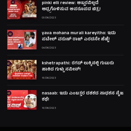
pinki elli review: ಅಬ್ಬರವಿಲ್ಲದೆ
ಆದ್ರ್ರಗೊಳಿಸುವ ಅಪರೂಪದ ಚಿತ್ರ!
03/06/2023
yava mohana murali kareyitho: ಇದು
ಪಟೇಲ್ ವರುಣ್ ರಾಜ್ ಎರಡನೇ ಹೆಜ್ಜೆ!
04/06/2023
kshetrapathi: ರಗಡ್ ಲುಕ್ಕಿನಲ್ಲಿ ಗುಟುರು
ಹಾಕಿದ ಗುಳ್ಟು ನವೀನ್!
18/06/2023
nasaab: ಇದು ಎಂಬತ್ತರ ದಶಕದ ಸಾಧಕನ ನೈಜ
ಕಥೆ!
18/06/2023