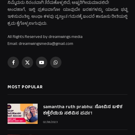
ನಿಮ್ಮೆದುರು ನಿರಂತವಾಗಿ ತೆರೆದುಕೊಳ್ಳಲಿದೆ; ಅಚ್ಚರಿಗೀಡುಮಾಡಲಿದೆ!
ಅಂದಹಾಗೆ, ಇಲ್ಲಿ ಪ್ರಕಟವಾಗೋ ಯಾವುದೇ ಬರಹಗಳನ್ನು ಯಾರೂ ಭಟ್ಟಿ
ಇಳಿಸುವಂತಿಲ್ಲ. ಅಂಥಾ ಕಳವು ವೃತ್ತಾಂತ ಗಮನಕ್ಕೆ ಬಂದರೆ ಕಾನೂನು ರೀತಿಯಲ್ಲಿ
ಕ್ರಮ ಕೈಗೊಳ್ಳಲಾಗುವುದು.
All Rights Reserved by dreamwings media
Email: dreamwingsmedia@gmail.com
Facebook
X
YouTube
WhatsApp
(Twitter)
MOST POPULAR
samantha ruth prabhu: ನೋವಿನ ಬಳಿಕ
ಕಣ್ತೆರೆಯಿತು ನಲಿವಿನ ಪರ್ವ!
02/06/2023