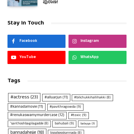
ಪುರಾಣ!
Stay In Touch
Facebook
Instagram
YouTube
WhatsApp
Tags
#actress
(23)
#alluarjun
(11)
#bilichukkihallihakki
(8)
#kannadamovie
(11)
#pavithragowda
(9)
#renukaswamymurdercase
(12)
#toxic
(9)
bahubali
(9)
'santhoshbagilagadde
(8)
balayya
(7)
bannadahejje
(18)
biggbosskannada
(8)