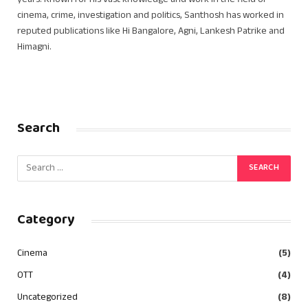
years. Known for his vast knowledge and work in the field of
cinema, crime, investigation and politics, Santhosh has worked in
reputed publications like Hi Bangalore, Agni, Lankesh Patrike and
Himagni.
Search
Category
Cinema
(5)
OTT
(4)
Uncategorized
(8)