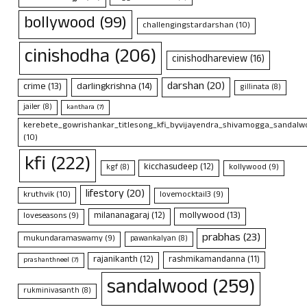
bollywood
(99)
challengingstardarshan
(10)
cinishodha
(206)
cinishodhareview
(16)
darshan
(20)
crime
(13)
darlingkrishna
(14)
gillinata
(8)
jailer
(8)
kanthara
(7)
kerebete_gowrishankar_titlesong_kfi_byvijayendra_shivamogga_sandalwo
(10)
kfi
(222)
kicchasudeep
(12)
kollywood
(9)
kgf
(8)
lifestory
(20)
kruthvik
(10)
lovemocktail3
(9)
mollywood
(13)
milananagaraj
(12)
loveseasons
(9)
prabhas
(23)
mukundaramaswamy
(9)
pawankalyan
(8)
rajanikanth
(12)
rashmikamandanna
(11)
prashanthneel
(7)
sandalwood
(259)
rukminivasanth
(8)