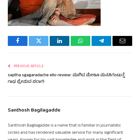
Facebook
Twitter
LinkedIn
WhatsApp
Telegram
Email
PREVIOUS ARTICLE
saptha sgagaradache ello review: ಮುಗಿದ ಮೇಲೂ ಮನಸಿಗಂಟುತ್ತೆ
ಗಾಢ ಪ್ರೇಮದ ಪರಾಗ!
Santhosh Bagilagadde
Santhosh Bagilagadde is a name that is familiar in journalistic
circles and has rendered valuable service for many significant