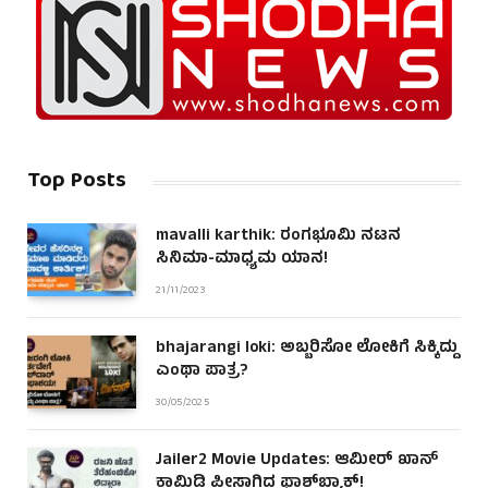
Top Posts
mavalli karthik: ರಂಗಭೂಮಿ ನಟನ
ಸಿನಿಮಾ-ಮಾಧ್ಯಮ ಯಾನ!
21/11/2023
bhajarangi loki: ಅಬ್ಬರಿಸೋ ಲೋಕಿಗೆ ಸಿಕ್ಕಿದ್ದು
ಎಂಥಾ ಪಾತ್ರ?
30/05/2025
Jailer2 Movie Updates: ಆಮೀರ್ ಖಾನ್
ಕಾಮಿಡಿ ಪೀಸಾಗಿದ್ದ ಫ್ಲಾಶ್‌ಬ್ಯಾಕ್!