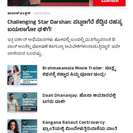
ಜಾಪಾಳ್ ಜಂಕ್ಷನ್
06/08/2026
Challenging Star Darshan: ಪಟ್ಟಣಗೆರೆ ಶೆಡ್ಡಿನ ರಹಸ್ಯ
ಬಯಲಾಗೋ ಘಳಿಗೆ!
ಇತ್ತ ದರ್ಶನ್ ಅಭಿಮಾನಿಗಳು ಹೋದಲ್ಲಿ ಬಂದಲ್ಲಿ ಮತಿಗೆಟ್ಟವರಂತೆ ಡಿ
ಬಾಸ್ ಅಂತೆಲ್ಲ ಘೋಷಣೆ ಕೂಗುತ್ತಾ ಅವಿವೇಕಿಗಳಂತಾಡುತ್ತಿದ್ದಾರೆ. ಇದೇ
ಪಾಳೆಯದ ಒಂದಷ್ಟು…
Brahmakamala Movie Trailer: ಸೂಕ್ಷ್ಮ
ಕಥನಕ್ಕೆ ಕಣ್ಣಾದ ಸಿದ್ದು ಪೂರ್ಣಚಂದ್ರ!
Daali Dhananjay: ಹೊಸಾ ಅವತಾರದಲ್ಲಿ
ಟಗರು ಡಾಲಿ!
Kangana Ranaut Controvercy:
ಭ್ರಾಂತಿಯಲ್ಲಿ ಮಿಂದೇಳುತ್ತಿರುವಾಕೆಯ ವಾಂತಿ