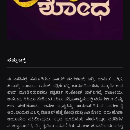
ನಮ್ಮ ಬಗ್ಗೆ
ಈ ನಾಡಿನಲ್ಲಿ ಹೆಸರಾಗಿರುವ ಹಾಯ್ ಬೆಂಗಳೂರ್, ಅಗ್ನಿ, ಲಂಕೇಶ್ ಪತ್ರಿಕೆ,
ಹಿಮಾಗ್ನಿ ಮಂತಾದ ಅನೇಕ ಪತ್ರಿಕೆಗಳಲ್ಲಿ ಕಾರ್ಯನಿರ್ವಹಿಸಿ, ತಮ್ಮದೇ ಆದ
ಛಾಪು ಮೂಡಿಸಿರುವವರು ಪತ್ರಕರ್ತ ಸಂತೋಷ್ ಬಾಗಿಲಗದ್ದೆ. ರಾಜಕೀಯ,
ಅಪರಾಧ, ಸಿನಿಮಾ ಸೇರಿದಂತೆ ತನಿಖಾ ಪತ್ರಿಕೋದ್ಯಮದಲ್ಲಿ ದಶಕಗಳಿಗೂ ಹೆಚ್ಚು
ಕಾಲ ಪಳಗಿಕೊಂಡು, ಅನೇಕ ಭ್ರಷ್ಟರನ್ನು ಬಯಲಾಗಿಸಿರುವ ಬಾಗಿಲಗದ್ದೆ
ಆರಂಭಿಸಿರುವ ವಿಭಿನ್ನ ಡಿಜಿಟಲ್ ಹೆಜ್ಜೆ ಶೋಧ ಮತ್ತು ಸಿನಿ ಶೋಧ. ಇದು ಹೊಸಾ
ಆಯಾಮದ ಪತ್ರಿಕೋದ್ಯಮ. ಸತ್ಯದ ಭೂಮಿಕೆಯ ನೇರ-ನಿಷ್ಠುರ ವರದಿಗಳ
ಸಂಕಲ್ಪದೊಂದಿಗೆ, ಭಿನ್ನ ಶೈಲಿಯ ಬರವಣಿಗೆಯ ಮೂಲಕ ಹೊಸತೊಂದು ಜಗತ್ತು