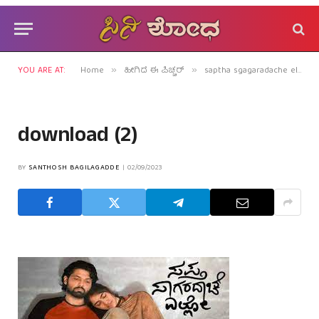
YOU ARE AT:
Home
ಹೀಗಿದೆ ಈ ಪಿಚ್ಚರ್
saptha sgagaradache ello review: ಮುಗಿದ ಮೇಲೂ ಮನಸಿಗಂಟುತ್ತೆ ಗಾಢ ಪ್ರೇಮದ ಪರಾಗ!
»
»
download (2)
BY
SANTHOSH BAGILAGADDE
02/09/2023