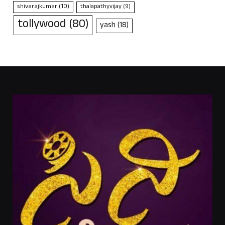
shivarajkumar
(10)
thalapathyvijay
(9)
tollywood
(80)
yash
(18)