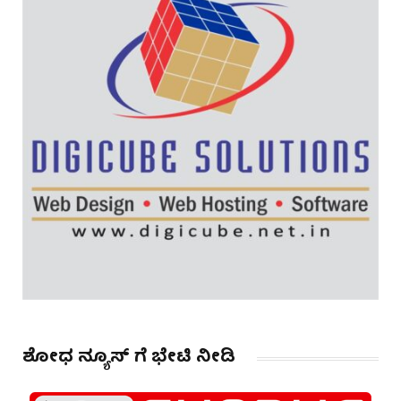
ಶೋಧ ನ್ಯೂಸ್ ಗೆ ಭೇಟಿ ನೀಡಿ