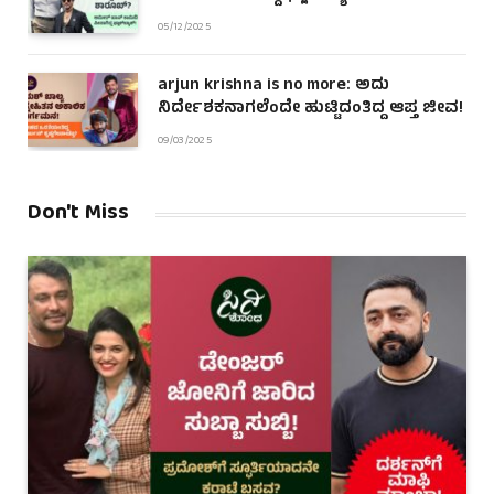
05/12/2025
arjun krishna is no more: ಅದು
ನಿರ್ದೇಶಕನಾಗಲೆಂದೇ ಹುಟ್ಟಿದಂತಿದ್ದ ಆಪ್ತ ಜೀವ!
09/03/2025
Don't Miss