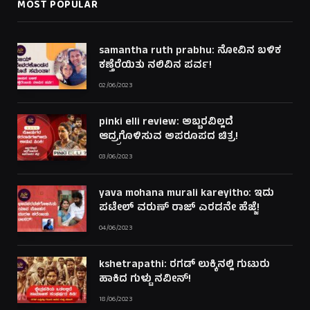
MOST POPULAR
samantha ruth prabhu: ನೋವಿನ ಬಳಿಕ
ಕಣ್ತೆರೆಯಿತು ನಲಿವಿನ ಪರ್ವ!
02/06/2023
pinki elli review: ಅಬ್ಬರವಿಲ್ಲದೆ
ಆದ್ರ್ರಗೊಳಿಸುವ ಅಪರೂಪದ ಚಿತ್ರ!
03/06/2023
yava mohana murali kareyitho: ಇದು
ಪಟೇಲ್ ವರುಣ್ ರಾಜ್ ಎರಡನೇ ಹೆಜ್ಜೆ!
04/06/2023
kshetrapathi: ರಗಡ್ ಲುಕ್ಕಿನಲ್ಲಿ ಗುಟುರು
ಹಾಕಿದ ಗುಳ್ಟು ನವೀನ್!
18/06/2023