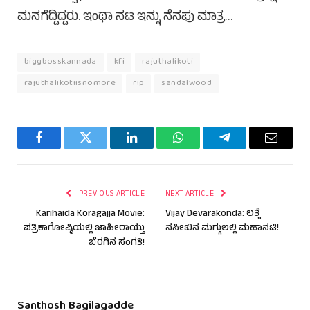
ಮನಗೆದ್ದಿದ್ದರು. ಇಂಥಾ ನಟ ಇನ್ನು ನೆನಪು ಮಾತ್ರ…
biggbosskannada
kfi
rajuthalikoti
rajuthalikotiisnomore
rip
sandalwood
Facebook
Twitter
LinkedIn
WhatsApp
Telegram
Email
PREVIOUS ARTICLE
NEXT ARTICLE
Karihaida Koragajja Movie:
Vijay Devarakonda: ಲತ್ತೆ
ಪತ್ರಿಕಾಗೋಷ್ಠಿಯಲ್ಲಿ ಜಾಹೀರಾಯ್ತು
ನಸೀಬಿನ ಮಗ್ಗುಲಲ್ಲಿ ಮಹಾನಟಿ!
ಬೆರಗಿನ ಸಂಗತಿ!
Santhosh Bagilagadde