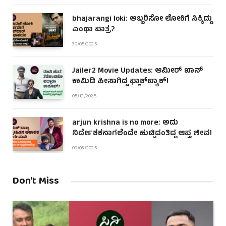
bhajarangi loki: ಅಬ್ಬರಿಸೋ ಲೋಕಿಗೆ ಸಿಕ್ಕಿದ್ದು
ಎಂಥಾ ಪಾತ್ರ?
30/05/2025
Jailer2 Movie Updates: ಆಮೀರ್ ಖಾನ್
ಕಾಮಿಡಿ ಪೀಸಾಗಿದ್ದ ಫ್ಲಾಶ್‌ಬ್ಯಾಕ್!
05/12/2025
arjun krishna is no more: ಅದು
ನಿರ್ದೇಶಕನಾಗಲೆಂದೇ ಹುಟ್ಟಿದಂತಿದ್ದ ಆಪ್ತ ಜೀವ!
09/03/2025
Don't Miss