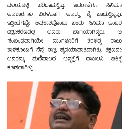
ವಲಯದಲ್ಲಿ ಹರಿದಾಡುತ್ತಿತ್ತು. ಇದರಾಚೆಗೂ ಸಿನಿಮಾ
ಅವಕಾಶಗಳು ವಿರಳವಾಗಿ ಅವರತ್ತ ಕೈ ಚಾಚುತ್ತಿದ್ದವು.
ಇತ್ತೀಚೆಗಷ್ಟೇ ಅವಕಾಶವೊಂದು ಬಂದು ಸಿನಿಮಾ ಒಂದರ
ಚಿತ್ರೀಕರಣದಲ್ಲಿ ಅವರು ಭಾಗಿಯಾಗಿದ್ದರು. ಆ
ಸಂಬಂಧವಾಗಿಯೇ ಮಂಗಳೂರಿಗೆ ತೆರಳಿದ್ದ ರಾಜು
ತಾಳಿಕೋಟಿಗೆ ನೆನ್ನೆ ರಾತ್ರಿ ಹೃದಯಾಘಾತವಾಗಿತ್ತು. ತಕ್ಷಣವೇ
ಅವರನ್ನು ಮಣಿಪಾಲದ ಆಸ್ಪತ್ರೆಗೆ ದಾಖಲಿಸಿ ಚಿಕಿತ್ಸೆ
ಕೊಡಲಾಗಿತ್ತು.