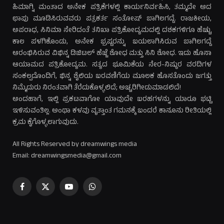
ಹಿಮಾಗ್ನಿ ಮಂತಾದ ಅನೇಕ ಪತ್ರಿಕೆಗಳಲ್ಲಿ ಕಾರ್ಯನಿರ್ವಹಿಸಿ, ತಮ್ಮದೇ ಆದ
ಛಾಪು ಮೂಡಿಸಿರುವವರು ಪತ್ರಕರ್ತ ಸಂತೋಷ್ ಬಾಗಿಲಗದ್ದೆ. ರಾಜಕೀಯ,
ಅಪರಾಧ, ಸಿನಿಮಾ ಸೇರಿದಂತೆ ತನಿಖಾ ಪತ್ರಿಕೋದ್ಯಮದಲ್ಲಿ ದಶಕಗಳಿಗೂ ಹೆಚ್ಚು
ಕಾಲ ಪಳಗಿಕೊಂಡು, ಅನೇಕ ಭ್ರಷ್ಟರನ್ನು ಬಯಲಾಗಿಸಿರುವ ಬಾಗಿಲಗದ್ದೆ
ಆರಂಭಿಸಿರುವ ವಿಭಿನ್ನ ಡಿಜಿಟಲ್ ಹೆಜ್ಜೆ ಶೋಧ ಮತ್ತು ಸಿನಿ ಶೋಧ. ಇದು ಹೊಸಾ
ಆಯಾಮದ ಪತ್ರಿಕೋದ್ಯಮ. ಸತ್ಯದ ಭೂಮಿಕೆಯ ನೇರ-ನಿಷ್ಠುರ ವರದಿಗಳ
ಸಂಕಲ್ಪದೊಂದಿಗೆ, ಭಿನ್ನ ಶೈಲಿಯ ಬರವಣಿಗೆಯ ಮೂಲಕ ಹೊಸತೊಂದು ಜಗತ್ತು
ನಿಮ್ಮೆದುರು ನಿರಂತವಾಗಿ ತೆರೆದುಕೊಳ್ಳಲಿದೆ; ಅಚ್ಚರಿಗೀಡುಮಾಡಲಿದೆ!
ಅಂದಹಾಗೆ, ಇಲ್ಲಿ ಪ್ರಕಟವಾಗೋ ಯಾವುದೇ ಬರಹಗಳನ್ನು ಯಾರೂ ಭಟ್ಟಿ
ಇಳಿಸುವಂತಿಲ್ಲ. ಅಂಥಾ ಕಳವು ವೃತ್ತಾಂತ ಗಮನಕ್ಕೆ ಬಂದರೆ ಕಾನೂನು ರೀತಿಯಲ್ಲಿ
ಕ್ರಮ ಕೈಗೊಳ್ಳಲಾಗುವುದು.
All Rights Reserved by dreamwings media
Email: dreamwingsmedia@gmail.com
Facebook
X
YouTube
WhatsApp
(Twitter)