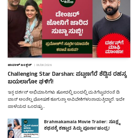
ಜಾಪಾಳ್ ಜಂಕ್ಷನ್
06/08/2026
Challenging Star Darshan: ಪಟ್ಟಣಗೆರೆ ಶೆಡ್ಡಿನ ರಹಸ್ಯ
ಬಯಲಾಗೋ ಘಳಿಗೆ!
ಇತ್ತ ದರ್ಶನ್ ಅಭಿಮಾನಿಗಳು ಹೋದಲ್ಲಿ ಬಂದಲ್ಲಿ ಮತಿಗೆಟ್ಟವರಂತೆ ಡಿ
ಬಾಸ್ ಅಂತೆಲ್ಲ ಘೋಷಣೆ ಕೂಗುತ್ತಾ ಅವಿವೇಕಿಗಳಂತಾಡುತ್ತಿದ್ದಾರೆ. ಇದೇ
ಪಾಳೆಯದ ಒಂದಷ್ಟು…
Brahmakamala Movie Trailer: ಸೂಕ್ಷ್ಮ
ಕಥನಕ್ಕೆ ಕಣ್ಣಾದ ಸಿದ್ದು ಪೂರ್ಣಚಂದ್ರ!