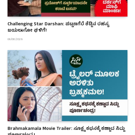
Challenging Star Darshan: ಪಟ್ಟಣಗೆರೆ ಶೆಡ್ಡಿನ ರಹಸ್ಯ
ಬಯಲಾಗೋ ಘಳಿಗೆ!
06/08/2026
Brahmakamala Movie Trailer: ಸೂಕ್ಷ್ಮ ಕಥನಕ್ಕೆ ಕಣ್ಣಾದ ಸಿದ್ದು