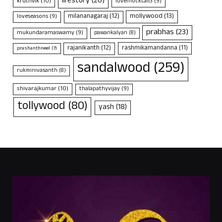
lifestory
(20)
kruthvik
(10)
lovemocktail3
(9)
mollywood
(13)
milananagaraj
(12)
loveseasons
(9)
prabhas
(23)
mukundaramaswamy
(9)
pawankalyan
(8)
rajanikanth
(12)
rashmikamandanna
(11)
prashanthneel
(7)
sandalwood
(259)
rukminivasanth
(8)
shivarajkumar
(10)
thalapathyvijay
(9)
tollywood
(80)
yash
(18)