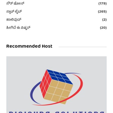
ಸೌತ್ ಜೋನ್
(179)
ಸ್ಪಾಟ್ ಲೈಟ್
(265)
ಹಾಲಿವುಡ್
(2)
ಹೀಗಿದೆ ಈ ಪಿಚ್ಚರ್
(20)
Recommended Host