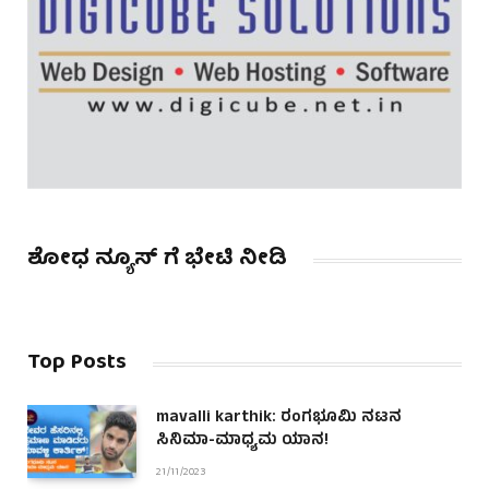
ಶೋಧ ನ್ಯೂಸ್ ಗೆ ಭೇಟಿ ನೀಡಿ
Top Posts
mavalli karthik: ರಂಗಭೂಮಿ ನಟನ
ಸಿನಿಮಾ-ಮಾಧ್ಯಮ ಯಾನ!
21/11/2023