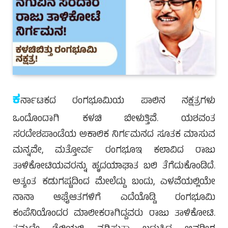
ಕ
ರ್ನಾಟಕದ ರಂಗಭೂಮಿಯ ಪಾಲಿನ ನಕ್ಷತ್ರಗಳು
ಒಂದೊಂದಾಗಿ ಕಳಚಿ ಬೀಳುತ್ತಿವೆ. ಯಶವಂತ
ಸರದೇಶಪಾಂಡೆಯ ಅಕಾಲಿಕ ನಿರ್ಗಮನದ ಸೂತಕ ಮಾಸುವ
ಮನ್ನವೇ, ಮತ್ತೋರ್ವ ರಂಗಭೂಇ ಕಲಾವಿದ ರಾಜು
ತಾಳಿಕೋಟಿಯವರನ್ನು ಹೃದಯಾಘಾತ ಬಲಿ ತೆಗೆದುಕೊಂಡಿದೆ.
ಅತ್ಯಂತ ಕಡುಗಷ್ಟದಿಂದ ಮೇಲೆದ್ದು ಬಂದು, ಎಳವೆಯಲ್ಲಿಯೇ
ನಾನಾ ಆಘೈಆತಗಳಿಗೆ ಎದೆಯೊಡ್ಡಿ ರಂಗಭೂಮಿ
ಕಂಪೆನಿಯೊಂದರ ಮಾಲೀಕರಾಗಿದ್ದವರು ರಾಜು ತಾಳಿಕೋಟಿ.