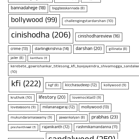
bannadahejje
(18)
biggbosskannada
(8)
bollywood
(99)
challengingstardarshan
(10)
cinishodha
(206)
cinishodhareview
(16)
darshan
(20)
crime
(13)
darlingkrishna
(14)
gillinata
(8)
jailer
(8)
kanthara
(7)
kerebete_gowrishankar_titlesong_kfi_byvijayendra_shivamogga_sandalwo
(10)
kfi
(222)
kicchasudeep
(12)
kollywood
(9)
kgf
(8)
lifestory
(20)
kruthvik
(10)
lovemocktail3
(9)
mollywood
(13)
milananagaraj
(12)
loveseasons
(9)
prabhas
(23)
mukundaramaswamy
(9)
pawankalyan
(8)
rajanikanth
(12)
rashmikamandanna
(11)
prashanthneel
(7)