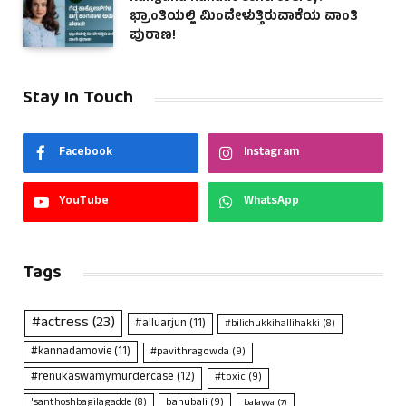
ಭ್ರಾಂತಿಯಲ್ಲಿ ಮಿಂದೇಳುತ್ತಿರುವಾಕೆಯ ವಾಂತಿ
ಪುರಾಣ!
Stay In Touch
Facebook
Instagram
YouTube
WhatsApp
Tags
#actress
(23)
#alluarjun
(11)
#bilichukkihallihakki
(8)
#kannadamovie
(11)
#pavithragowda
(9)
#renukaswamymurdercase
(12)
#toxic
(9)
bahubali
(9)
'santhoshbagilagadde
(8)
balayya
(7)