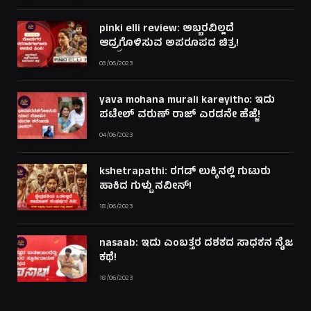
pinki elli review: ಅಬ್ಬರವಿಲ್ಲದೆ
ಆದ್ರ್ರಗೊಳಿಸುವ ಅಪರೂಪದ ಚಿತ್ರ!
03/06/2023
yava mohana murali kareyitho: ಇದು
ಪಟೇಲ್ ವರುಣ್ ರಾಜ್ ಎರಡನೇ ಹೆಜ್ಜೆ!
04/06/2023
kshetrapathi: ರಗಡ್ ಲುಕ್ಕಿನಲ್ಲಿ ಗುಟುರು
ಹಾಕಿದ ಗುಳ್ಟು ನವೀನ್!
18/06/2023
nasaab: ಇದು ಎಂಬತ್ತರ ದಶಕದ ಸಾಧಕನ ನೈಜ
ಕಥೆ!
18/06/2023