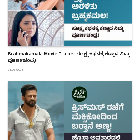
Brahmakamala Movie Trailer: ಸೂಕ್ಷ್ಮ ಕಥನಕ್ಕೆ ಕಣ್ಣಾದ ಸಿದ್ದು
ಪೂರ್ಣಚಂದ್ರ!
04/08/2026