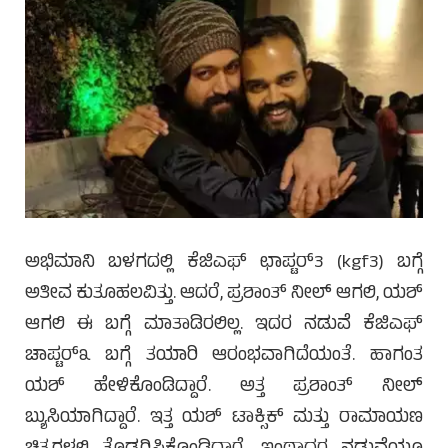
ಅಭಿಮಾನಿ ಬಳಗದಲ್ಲಿ ಕೆಜಿಎಫ್ ಛಾಪ್ಟರ್3 (kgf3) ಬಗ್ಗೆ
ಅತೀವ ಕುತೂಹಲವಿತ್ತು. ಆದರೆ, ಪ್ರಶಾಂತ್ ನೀಲ್ ಆಗಲಿ, ಯಶ್
ಆಗಲಿ ಈ ಬಗ್ಗೆ ಮಾತಾಡಿರಲಿಲ್ಲ. ಇದರ ನಡುವೆ ಕೆಜಿಎಫ್
ಚಾಪ್ಟರ್೩ ಬಗ್ಗೆ ತಯಾರಿ ಆರಂಭವಾಗಿದೆಯಂತೆ. ಹಾಗಂತ
ಯಶ್ ಹೇಳಿಕೊಂಡಿದ್ದಾರೆ. ಅತ್ತ ಪ್ರಶಾಂತ್ ನೀಲ್
ಬ್ಯುಸಿಯಾಗಿದ್ದಾರೆ. ಇತ್ತ ಯಶ್ ಟಾಕ್ಸಿಕ್ ಮತ್ತು ರಾಮಾಯಣ