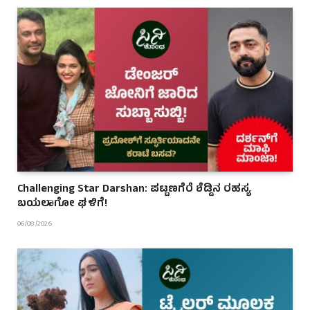
Challenging Star Darshan: ಪಟ್ಟಣಗೆರೆ ಶೆಡ್ಡಿನ ರಹಸ್ಯ
ಬಯಲಾಗೋ ಘಳಿಗೆ!
06/08/2026