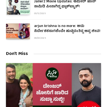
Jailer2 Movie Updates: ಆಮೀರ್ ಖಾನ್
ಕಾಮಿಡಿ ಪೀಸಾಗಿದ್ದ ಫ್ಲಾಶ್‌ಬ್ಯಾಕ್!
05/12/2025
arjun krishna is no more: ಅದು
ನಿರ್ದೇಶಕನಾಗಲೆಂದೇ ಹುಟ್ಟಿದಂತಿದ್ದ ಆಪ್ತ ಜೀವ!
09/03/2025
Don't Miss