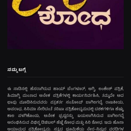
ನಮ್ಮ ಬಗ್ಗೆ
ಈ ನಾಡಿನಲ್ಲಿ ಹೆಸರಾಗಿರುವ ಹಾಯ್ ಬೆಂಗಳೂರ್, ಅಗ್ನಿ, ಲಂಕೇಶ್ ಪತ್ರಿಕೆ,
ಹಿಮಾಗ್ನಿ ಮಂತಾದ ಅನೇಕ ಪತ್ರಿಕೆಗಳಲ್ಲಿ ಕಾರ್ಯನಿರ್ವಹಿಸಿ, ತಮ್ಮದೇ ಆದ
ಛಾಪು ಮೂಡಿಸಿರುವವರು ಪತ್ರಕರ್ತ ಸಂತೋಷ್ ಬಾಗಿಲಗದ್ದೆ. ರಾಜಕೀಯ,
ಅಪರಾಧ, ಸಿನಿಮಾ ಸೇರಿದಂತೆ ತನಿಖಾ ಪತ್ರಿಕೋದ್ಯಮದಲ್ಲಿ ದಶಕಗಳಿಗೂ ಹೆಚ್ಚು
ಕಾಲ ಪಳಗಿಕೊಂಡು, ಅನೇಕ ಭ್ರಷ್ಟರನ್ನು ಬಯಲಾಗಿಸಿರುವ ಬಾಗಿಲಗದ್ದೆ
ಆರಂಭಿಸಿರುವ ವಿಭಿನ್ನ ಡಿಜಿಟಲ್ ಹೆಜ್ಜೆ ಶೋಧ ಮತ್ತು ಸಿನಿ ಶೋಧ. ಇದು ಹೊಸಾ
ಆಯಾಮದ ಪತ್ರಿಕೋದ್ಯಮ. ಸತ್ಯದ ಭೂಮಿಕೆಯ ನೇರ-ನಿಷ್ಠುರ ವರದಿಗಳ