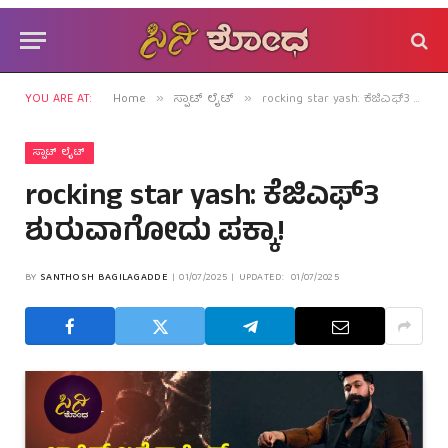
YOU ARE AT:
Home
ಸ್ಪಾಟ್ ಲೈಟ್
rocking star yash: ಕೆಜಿಎಫ್3 ಶುರುವಾಗೋದು ಪಕ್ಕಾ!
»
»
ಸ್ಪಾಟ್ ಲೈಟ್
rocking star yash: ಕೆಜಿಎಫ್3
ಶುರುವಾಗೋದು ಪಕ್ಕಾ!
BY
SANTHOSH BAGILAGADDE
01/07/2025
UPDATED:
01/07/2025