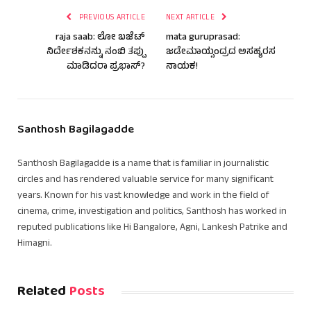
PREVIOUS ARTICLE
NEXT ARTICLE
raja saab: ಲೋ ಬಜೆಟ್
mata guruprasad:
ನಿರ್ದೇಶಕನನ್ನು ನಂಬಿ ತಪ್ಪು
ಜಡೇಮಾಯ್ಸಂದ್ರದ ಅಸಹ್ಯರಸ
ಮಾಡಿದರಾ ಪ್ರಭಾಸ್?
ನಾಯಕ!
Santhosh Bagilagadde
Santhosh Bagilagadde is a name that is familiar in journalistic
circles and has rendered valuable service for many significant
years. Known for his vast knowledge and work in the field of
cinema, crime, investigation and politics, Santhosh has worked in
reputed publications like Hi Bangalore, Agni, Lankesh Patrike and
Himagni.
Related
Posts