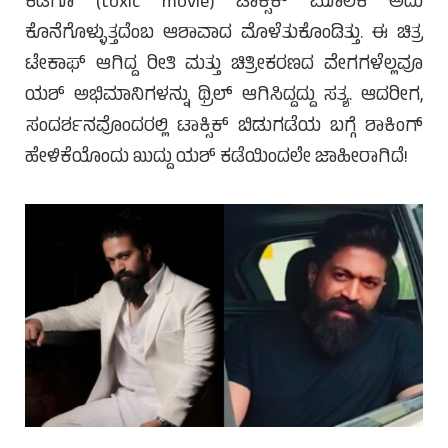
ಕಡೆಗೂ (toxic movie) ಟಾಕ್ಸಿಕ್ ಮೂಲಕ ಅದು
ಕೊನೆಗೊಳ್ಳುತ್ತದೆಂಬ ಆಶಾವಾದ ಮೊಳೆತುಕೊಂಡಿತ್ತು. ಈ ಚಿತ್ರ
ಟೇಕಾಫ್ ಆಗಿದ್ದ ರೀತಿ ಮತ್ತು ಚಿತ್ರೀಕರಣದ ವೇಗಗಳೆಲ್ಲವೂ
ಯಶ್ ಅಭಿಮಾನಿಗಳನ್ನು ಥ್ರಿಲ್ ಆಗಿಸಿದ್ದದ್ದು ಸತ್ಯ. ಆದರೀಗ,
ಸಂದರ್ಶನವೊಂದರಲ್ಲಿ ಟಾಕ್ಸಿಕ್ ಬಿಡುಗಡೆಯ ಬಗ್ಗೆ ಶಾಕಿಂಗ್
ಹೇಳಿಕೆಯೊಂದು ಖುದ್ದು ಯಶ್ ಕಡೆಯಿಂದಲೇ ಜಾಹೀರಾಗಿದೆ!