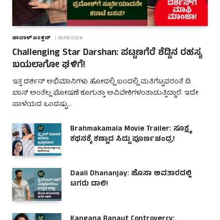
ಜಾಪಾಳ್ ಜಂಕ್ಷನ್
06/08/2026
Challenging Star Darshan: ಪಟ್ಟಣಗೆರೆ ಶೆಡ್ಡಿನ ರಹಸ್ಯ
ಬಯಲಾಗೋ ಘಳಿಗೆ!
ಇತ್ತ ದರ್ಶನ್ ಅಭಿಮಾನಿಗಳು ಹೋದಲ್ಲಿ ಬಂದಲ್ಲಿ ಮತಿಗೆಟ್ಟವರಂತೆ ಡಿ
ಬಾಸ್ ಅಂತೆಲ್ಲ ಘೋಷಣೆ ಕೂಗುತ್ತಾ ಅವಿವೇಕಿಗಳಂತಾಡುತ್ತಿದ್ದಾರೆ. ಇದೇ
ಪಾಳೆಯದ ಒಂದಷ್ಟು…
Brahmakamala Movie Trailer: ಸೂಕ್ಷ್ಮ
ಕಥನಕ್ಕೆ ಕಣ್ಣಾದ ಸಿದ್ದು ಪೂರ್ಣಚಂದ್ರ!
Daali Dhananjay: ಹೊಸಾ ಅವತಾರದಲ್ಲಿ
ಟಗರು ಡಾಲಿ!
Kangana Ranaut Controvercy: