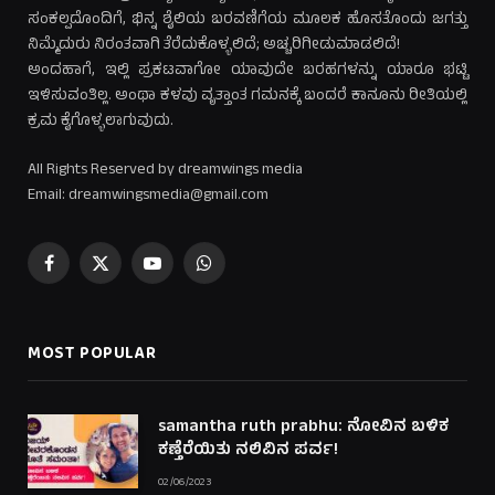
ಸಂಕಲ್ಪದೊಂದಿಗೆ, ಭಿನ್ನ ಶೈಲಿಯ ಬರವಣಿಗೆಯ ಮೂಲಕ ಹೊಸತೊಂದು ಜಗತ್ತು
ನಿಮ್ಮೆದುರು ನಿರಂತವಾಗಿ ತೆರೆದುಕೊಳ್ಳಲಿದೆ; ಅಚ್ಚರಿಗೀಡುಮಾಡಲಿದೆ!
ಅಂದಹಾಗೆ, ಇಲ್ಲಿ ಪ್ರಕಟವಾಗೋ ಯಾವುದೇ ಬರಹಗಳನ್ನು ಯಾರೂ ಭಟ್ಟಿ
ಇಳಿಸುವಂತಿಲ್ಲ. ಅಂಥಾ ಕಳವು ವೃತ್ತಾಂತ ಗಮನಕ್ಕೆ ಬಂದರೆ ಕಾನೂನು ರೀತಿಯಲ್ಲಿ
ಕ್ರಮ ಕೈಗೊಳ್ಳಲಾಗುವುದು.
All Rights Reserved by dreamwings media
Email: dreamwingsmedia@gmail.com
Facebook
X
YouTube
WhatsApp
(Twitter)
MOST POPULAR
samantha ruth prabhu: ನೋವಿನ ಬಳಿಕ
ಕಣ್ತೆರೆಯಿತು ನಲಿವಿನ ಪರ್ವ!
02/06/2023