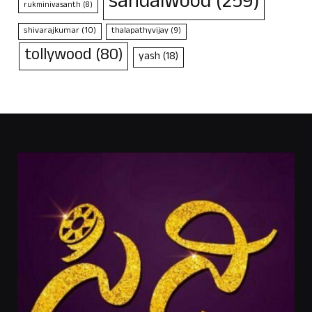
sandalwood
(259)
rukminivasanth
(8)
shivarajkumar
(10)
thalapathyvijay
(9)
tollywood
(80)
yash
(18)