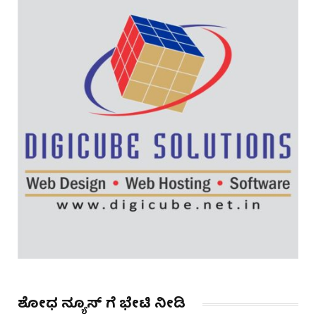
ಶೋಧ ನ್ಯೂಸ್ ಗೆ ಭೇಟಿ ನೀಡಿ