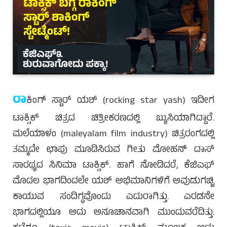
ರಾ
ಕಿಂಗ್ ಸ್ಟಾರ್ ಯಶ್ (rocking star yash) ಇದೀಗ
ಟಾಕ್ಸಿಕ್ ಚಿತ್ರದ ಚಿತ್ರೀಕರಣದಲ್ಲಿ ಬ್ಯುಸಿಯಾಗಿದ್ದಾರೆ.
ಮಲೆಯಾಳಂ (maleyalam film industry) ಚಿತ್ರರಂಗದಲ್ಲಿ
ತಮ್ಮದೇ ಛಾಪು ಮೂಡಿಸಿರುವ ಗೀತು ಮೋಹನ್ ದಾಸ್
ಸಾರಥ್ಯದ ಸಿನಿಮಾ ಟಾಕ್ಸಿಕ್. ಹಾಗೆ ನೋಡಿದರೆ, ಕೆಜಿಎಫ್
ಮೊದಲ ಭಾಗದಿಂದಲೇ ಯಶ್ ಅಭಿಮಾನಿಗಳಿಗೆ ಅವುಡುಗಚ್ಚಿ
ಕಾಯುವ ಸಂದಿಗ್ಧವೊಂದು ಎದುರಾಗಿತ್ತು. ಎರಡನೇ
ಭಾಗದಲ್ಲಿಯೂ ಅದು ಅನೂಚಾನವಾಗಿ ಮುಂದುವರೆದಿತ್ತು.