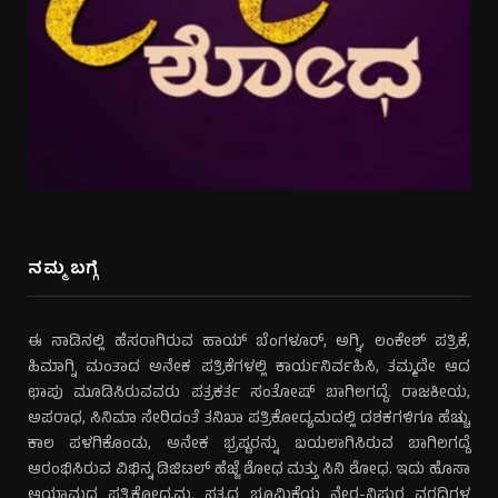
ನಮ್ಮ ಬಗ್ಗೆ
ಈ ನಾಡಿನಲ್ಲಿ ಹೆಸರಾಗಿರುವ ಹಾಯ್ ಬೆಂಗಳೂರ್, ಅಗ್ನಿ, ಲಂಕೇಶ್ ಪತ್ರಿಕೆ,
ಹಿಮಾಗ್ನಿ ಮಂತಾದ ಅನೇಕ ಪತ್ರಿಕೆಗಳಲ್ಲಿ ಕಾರ್ಯನಿರ್ವಹಿಸಿ, ತಮ್ಮದೇ ಆದ
ಛಾಪು ಮೂಡಿಸಿರುವವರು ಪತ್ರಕರ್ತ ಸಂತೋಷ್ ಬಾಗಿಲಗದ್ದೆ. ರಾಜಕೀಯ,
ಅಪರಾಧ, ಸಿನಿಮಾ ಸೇರಿದಂತೆ ತನಿಖಾ ಪತ್ರಿಕೋದ್ಯಮದಲ್ಲಿ ದಶಕಗಳಿಗೂ ಹೆಚ್ಚು
ಕಾಲ ಪಳಗಿಕೊಂಡು, ಅನೇಕ ಭ್ರಷ್ಟರನ್ನು ಬಯಲಾಗಿಸಿರುವ ಬಾಗಿಲಗದ್ದೆ
ಆರಂಭಿಸಿರುವ ವಿಭಿನ್ನ ಡಿಜಿಟಲ್ ಹೆಜ್ಜೆ ಶೋಧ ಮತ್ತು ಸಿನಿ ಶೋಧ. ಇದು ಹೊಸಾ
ಆಯಾಮದ ಪತ್ರಿಕೋದ್ಯಮ. ಸತ್ಯದ ಭೂಮಿಕೆಯ ನೇರ-ನಿಷ್ಠುರ ವರದಿಗಳ