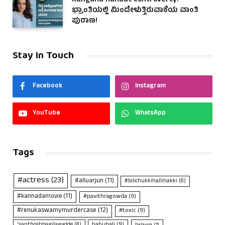
Kangana Ranaut Controvercy:
ಭ್ರಾಂತಿಯಲ್ಲಿ ಮಿಂದೇಳುತ್ತಿರುವಾಕೆಯ ವಾಂತಿ
ಪುರಾಣ!
Stay In Touch
Facebook
Instagram
YouTube
WhatsApp
Tags
#actress
(23)
#alluarjun
(11)
#bilichukkihallihakki
(8)
#kannadamovie
(11)
#pavithragowda
(9)
#renukaswamymurdercase
(12)
#toxic
(9)
bahubali
(9)
'santhoshbagilagadde
(8)
balayya
(7)