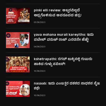
pinki elli review: ಅಬ್ಬರವಿಲ್ಲದೆ
ಆದ್ರ್ರಗೊಳಿಸುವ ಅಪರೂಪದ ಚಿತ್ರ!
03/06/2023
yava mohana murali kareyitho: ಇದು
ಪಟೇಲ್ ವರುಣ್ ರಾಜ್ ಎರಡನೇ ಹೆಜ್ಜೆ!
04/06/2023
kshetrapathi: ರಗಡ್ ಲುಕ್ಕಿನಲ್ಲಿ ಗುಟುರು
ಹಾಕಿದ ಗುಳ್ಟು ನವೀನ್!
18/06/2023
nasaab: ಇದು ಎಂಬತ್ತರ ದಶಕದ ಸಾಧಕನ ನೈಜ
ಕಥೆ!
18/06/2023