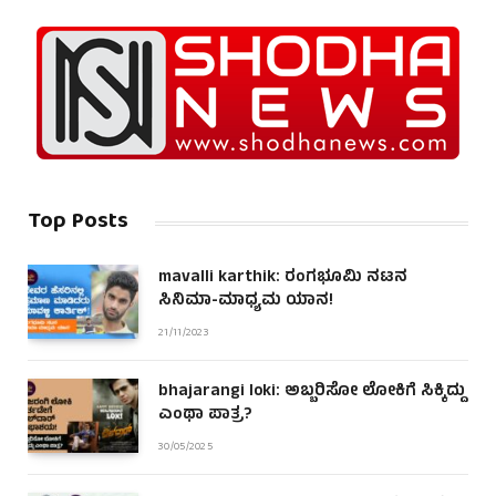
Top Posts
mavalli karthik: ರಂಗಭೂಮಿ ನಟನ
ಸಿನಿಮಾ-ಮಾಧ್ಯಮ ಯಾನ!
21/11/2023
bhajarangi loki: ಅಬ್ಬರಿಸೋ ಲೋಕಿಗೆ ಸಿಕ್ಕಿದ್ದು
ಎಂಥಾ ಪಾತ್ರ?
30/05/2025