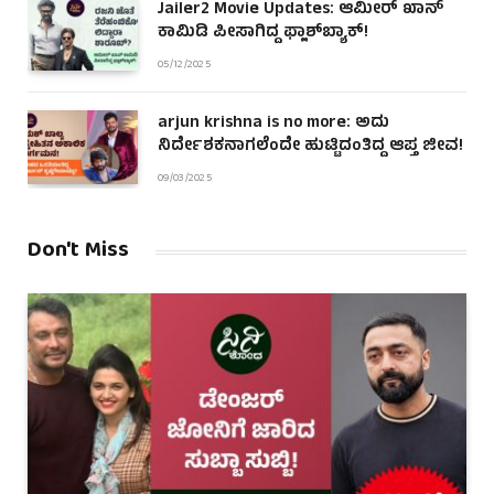
Jailer2 Movie Updates: ಆಮೀರ್ ಖಾನ್
ಕಾಮಿಡಿ ಪೀಸಾಗಿದ್ದ ಫ್ಲಾಶ್‌ಬ್ಯಾಕ್!
05/12/2025
arjun krishna is no more: ಅದು
ನಿರ್ದೇಶಕನಾಗಲೆಂದೇ ಹುಟ್ಟಿದಂತಿದ್ದ ಆಪ್ತ ಜೀವ!
09/03/2025
Don't Miss