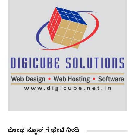
ಶೋಧ ನ್ಯೂಸ್ ಗೆ ಭೇಟಿ ನೀಡಿ