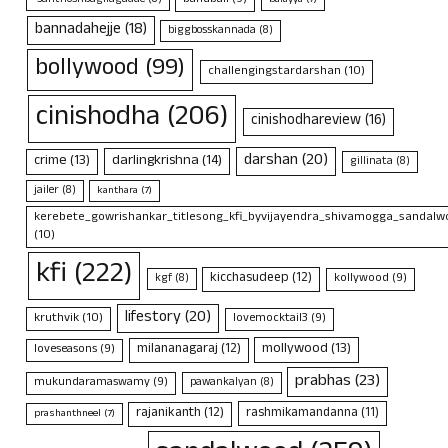
bannadahejje
(18)
biggbosskannada
(8)
bollywood
(99)
challengingstardarshan
(10)
cinishodha
(206)
cinishodhareview
(16)
darshan
(20)
crime
(13)
darlingkrishna
(14)
gillinata
(8)
jailer
(8)
kanthara
(7)
kerebete_gowrishankar_titlesong_kfi_byvijayendra_shivamogga_sandalwo
(10)
kfi
(222)
kicchasudeep
(12)
kollywood
(9)
kgf
(8)
lifestory
(20)
kruthvik
(10)
lovemocktail3
(9)
mollywood
(13)
milananagaraj
(12)
loveseasons
(9)
prabhas
(23)
mukundaramaswamy
(9)
pawankalyan
(8)
rajanikanth
(12)
rashmikamandanna
(11)
prashanthneel
(7)