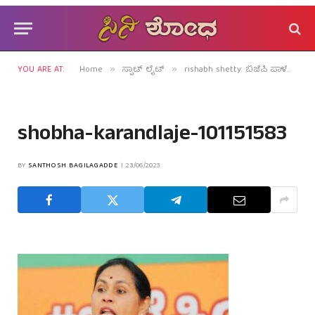
YOU ARE AT:
Home
ಸ್ಪಾಟ್ ಲೈಟ್
rishabh shetty: ಬಿಜೆಪಿ ಪಾಳೆಯದಲ್ಲಿ ತಣ್ಣಗೆ ನಡೆಯುತ್ತಿದೆ ಕಸರತ್ತು!
»
»
shobha-karandlaje-101151583
BY
SANTHOSH BAGILAGADDE
23/06/2023