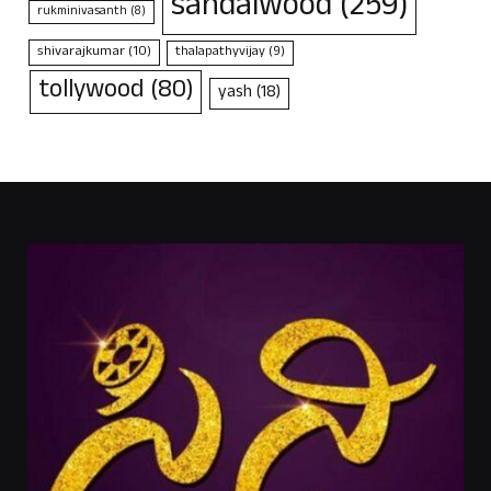
sandalwood
(259)
rukminivasanth
(8)
shivarajkumar
(10)
thalapathyvijay
(9)
tollywood
(80)
yash
(18)