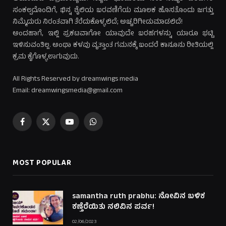
ಸಂಕಲ್ಪದೊಂದಿಗೆ, ಭಿನ್ನ ಶೈಲಿಯ ಬರವಣಿಗೆಯ ಮೂಲಕ ಹೊಸತೊಂದು ಜಗತ್ತು
ನಿಮ್ಮೆದುರು ನಿರಂತವಾಗಿ ತೆರೆದುಕೊಳ್ಳಲಿದೆ; ಅಚ್ಚರಿಗೀಡುಮಾಡಲಿದೆ!
ಅಂದಹಾಗೆ, ಇಲ್ಲಿ ಪ್ರಕಟವಾಗೋ ಯಾವುದೇ ಬರಹಗಳನ್ನು ಯಾರೂ ಭಟ್ಟಿ
ಇಳಿಸುವಂತಿಲ್ಲ. ಅಂಥಾ ಕಳವು ವೃತ್ತಾಂತ ಗಮನಕ್ಕೆ ಬಂದರೆ ಕಾನೂನು ರೀತಿಯಲ್ಲಿ
ಕ್ರಮ ಕೈಗೊಳ್ಳಲಾಗುವುದು.
All Rights Reserved by dreamwings media
Email: dreamwingsmedia@gmail.com
Facebook
X
YouTube
WhatsApp
(Twitter)
MOST POPULAR
samantha ruth prabhu: ನೋವಿನ ಬಳಿಕ
ಕಣ್ತೆರೆಯಿತು ನಲಿವಿನ ಪರ್ವ!
02/06/2023