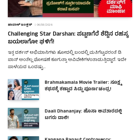
ಜಾಪಾಳ್ ಜಂಕ್ಷನ್
06/08/2026
Challenging Star Darshan: ಪಟ್ಟಣಗೆರೆ ಶೆಡ್ಡಿನ ರಹಸ್ಯ
ಬಯಲಾಗೋ ಘಳಿಗೆ!
ಇತ್ತ ದರ್ಶನ್ ಅಭಿಮಾನಿಗಳು ಹೋದಲ್ಲಿ ಬಂದಲ್ಲಿ ಮತಿಗೆಟ್ಟವರಂತೆ ಡಿ
ಬಾಸ್ ಅಂತೆಲ್ಲ ಘೋಷಣೆ ಕೂಗುತ್ತಾ ಅವಿವೇಕಿಗಳಂತಾಡುತ್ತಿದ್ದಾರೆ. ಇದೇ
ಪಾಳೆಯದ ಒಂದಷ್ಟು…
Brahmakamala Movie Trailer: ಸೂಕ್ಷ್ಮ
ಕಥನಕ್ಕೆ ಕಣ್ಣಾದ ಸಿದ್ದು ಪೂರ್ಣಚಂದ್ರ!
Daali Dhananjay: ಹೊಸಾ ಅವತಾರದಲ್ಲಿ
ಟಗರು ಡಾಲಿ!