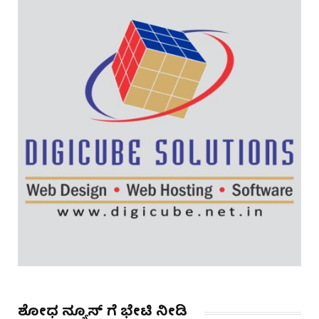
ಶೋಧ ನ್ಯೂಸ್ ಗೆ ಭೇಟಿ ನೀಡಿ