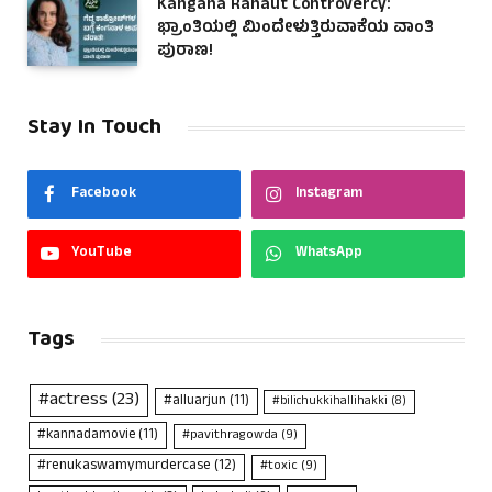
Kangana Ranaut Controvercy:
ಭ್ರಾಂತಿಯಲ್ಲಿ ಮಿಂದೇಳುತ್ತಿರುವಾಕೆಯ ವಾಂತಿ
ಪುರಾಣ!
Stay In Touch
Facebook
Instagram
YouTube
WhatsApp
Tags
#actress
(23)
#alluarjun
(11)
#bilichukkihallihakki
(8)
#kannadamovie
(11)
#pavithragowda
(9)
#renukaswamymurdercase
(12)
#toxic
(9)