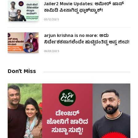
Jailer2 Movie Updates: ಆಮೀರ್ ಖಾನ್
ಕಾಮಿಡಿ ಪೀಸಾಗಿದ್ದ ಫ್ಲಾಶ್‌ಬ್ಯಾಕ್!
05/12/2025
arjun krishna is no more: ಅದು
ನಿರ್ದೇಶಕನಾಗಲೆಂದೇ ಹುಟ್ಟಿದಂತಿದ್ದ ಆಪ್ತ ಜೀವ!
09/03/2025
Don't Miss