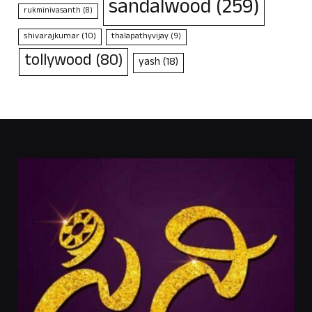
sandalwood
(259)
rukminivasanth
(8)
shivarajkumar
(10)
thalapathyvijay
(9)
tollywood
(80)
yash
(18)