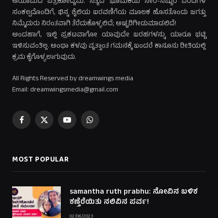
ಆಯಾಮದ ಪತ್ರಿಕೋದ್ಯಮ. ಸತ್ಯದ ಭೂಮಿಕೆಯ ನೇರ-ನಿಷ್ಠುರ ವರದಿಗಳ
ಸಂಕಲ್ಪದೊಂದಿಗೆ, ಭಿನ್ನ ಶೈಲಿಯ ಬರವಣಿಗೆಯ ಮೂಲಕ ಹೊಸತೊಂದು ಜಗತ್ತು
ನಿಮ್ಮೆದುರು ನಿರಂತವಾಗಿ ತೆರೆದುಕೊಳ್ಳಲಿದೆ; ಅಚ್ಚರಿಗೀಡುಮಾಡಲಿದೆ!
ಅಂದಹಾಗೆ, ಇಲ್ಲಿ ಪ್ರಕಟವಾಗೋ ಯಾವುದೇ ಬರಹಗಳನ್ನು ಯಾರೂ ಭಟ್ಟಿ
ಇಳಿಸುವಂತಿಲ್ಲ. ಅಂಥಾ ಕಳವು ವೃತ್ತಾಂತ ಗಮನಕ್ಕೆ ಬಂದರೆ ಕಾನೂನು ರೀತಿಯಲ್ಲಿ
ಕ್ರಮ ಕೈಗೊಳ್ಳಲಾಗುವುದು.
All Rights Reserved by dreamwings media
Email: dreamwingsmedia@gmail.com
Facebook
X
YouTube
WhatsApp
(Twitter)
MOST POPULAR
samantha ruth prabhu: ನೋವಿನ ಬಳಿಕ
ಕಣ್ತೆರೆಯಿತು ನಲಿವಿನ ಪರ್ವ!
02/06/2023