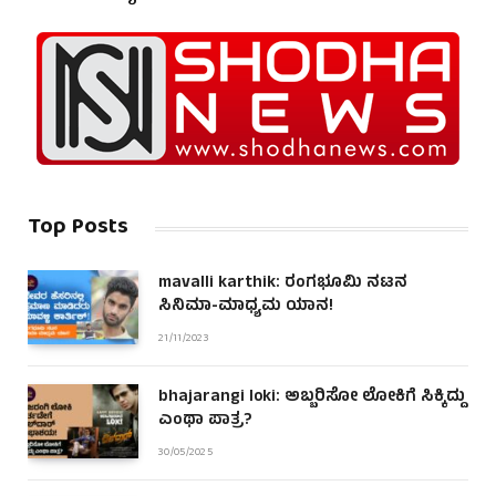
Top Posts
mavalli karthik: ರಂಗಭೂಮಿ ನಟನ
ಸಿನಿಮಾ-ಮಾಧ್ಯಮ ಯಾನ!
21/11/2023
bhajarangi loki: ಅಬ್ಬರಿಸೋ ಲೋಕಿಗೆ ಸಿಕ್ಕಿದ್ದು
ಎಂಥಾ ಪಾತ್ರ?
30/05/2025