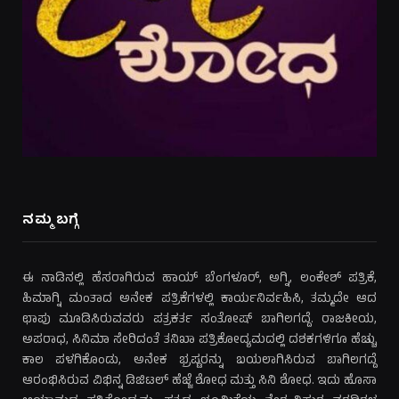
ನಮ್ಮ ಬಗ್ಗೆ
ಈ ನಾಡಿನಲ್ಲಿ ಹೆಸರಾಗಿರುವ ಹಾಯ್ ಬೆಂಗಳೂರ್, ಅಗ್ನಿ, ಲಂಕೇಶ್ ಪತ್ರಿಕೆ,
ಹಿಮಾಗ್ನಿ ಮಂತಾದ ಅನೇಕ ಪತ್ರಿಕೆಗಳಲ್ಲಿ ಕಾರ್ಯನಿರ್ವಹಿಸಿ, ತಮ್ಮದೇ ಆದ
ಛಾಪು ಮೂಡಿಸಿರುವವರು ಪತ್ರಕರ್ತ ಸಂತೋಷ್ ಬಾಗಿಲಗದ್ದೆ. ರಾಜಕೀಯ,
ಅಪರಾಧ, ಸಿನಿಮಾ ಸೇರಿದಂತೆ ತನಿಖಾ ಪತ್ರಿಕೋದ್ಯಮದಲ್ಲಿ ದಶಕಗಳಿಗೂ ಹೆಚ್ಚು
ಕಾಲ ಪಳಗಿಕೊಂಡು, ಅನೇಕ ಭ್ರಷ್ಟರನ್ನು ಬಯಲಾಗಿಸಿರುವ ಬಾಗಿಲಗದ್ದೆ
ಆರಂಭಿಸಿರುವ ವಿಭಿನ್ನ ಡಿಜಿಟಲ್ ಹೆಜ್ಜೆ ಶೋಧ ಮತ್ತು ಸಿನಿ ಶೋಧ. ಇದು ಹೊಸಾ