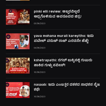
pinki elli review: ಅಬ್ಬರವಿಲ್ಲದೆ
ಆದ್ರ್ರಗೊಳಿಸುವ ಅಪರೂಪದ ಚಿತ್ರ!
03/06/2023
yava mohana murali kareyitho: ಇದು
ಪಟೇಲ್ ವರುಣ್ ರಾಜ್ ಎರಡನೇ ಹೆಜ್ಜೆ!
04/06/2023
kshetrapathi: ರಗಡ್ ಲುಕ್ಕಿನಲ್ಲಿ ಗುಟುರು
ಹಾಕಿದ ಗುಳ್ಟು ನವೀನ್!
18/06/2023
nasaab: ಇದು ಎಂಬತ್ತರ ದಶಕದ ಸಾಧಕನ ನೈಜ
ಕಥೆ!
18/06/2023