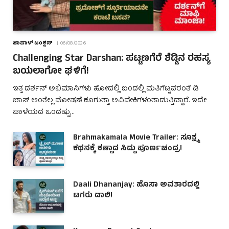
ಜಾಪಾಳ್ ಜಂಕ್ಷನ್
06/08/2026
Challenging Star Darshan: ಪಟ್ಟಣಗೆರೆ ಶೆಡ್ಡಿನ ರಹಸ್ಯ
ಬಯಲಾಗೋ ಘಳಿಗೆ!
ಇತ್ತ ದರ್ಶನ್ ಅಭಿಮಾನಿಗಳು ಹೋದಲ್ಲಿ ಬಂದಲ್ಲಿ ಮತಿಗೆಟ್ಟವರಂತೆ ಡಿ
ಬಾಸ್ ಅಂತೆಲ್ಲ ಘೋಷಣೆ ಕೂಗುತ್ತಾ ಅವಿವೇಕಿಗಳಂತಾಡುತ್ತಿದ್ದಾರೆ. ಇದೇ
ಪಾಳೆಯದ ಒಂದಷ್ಟು…
Brahmakamala Movie Trailer: ಸೂಕ್ಷ್ಮ
ಕಥನಕ್ಕೆ ಕಣ್ಣಾದ ಸಿದ್ದು ಪೂರ್ಣಚಂದ್ರ!
Daali Dhananjay: ಹೊಸಾ ಅವತಾರದಲ್ಲಿ
ಟಗರು ಡಾಲಿ!