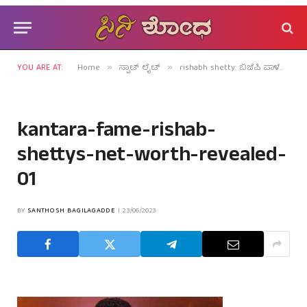
YOU ARE AT:
Home
ಸ್ಪಾಟ್ ಲೈಟ್
rishabh shetty: ಬಿಜೆಪಿ ಪಾಳೆಯದಲ್ಲಿ ತಣ್ಣಗೆ ನಡೆಯುತ್ತಿದೆ ಕಸರತ್ತು!
»
»
kantara-fame-rishab-
shettys-net-worth-revealed-
01
BY
SANTHOSH BAGILAGADDE
23/06/2023