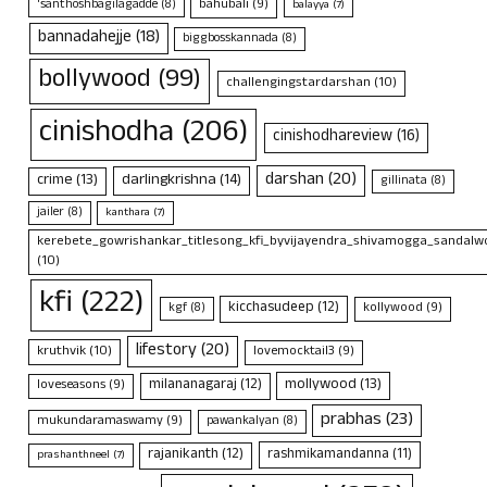
bahubali
(9)
'santhoshbagilagadde
(8)
balayya
(7)
bannadahejje
(18)
biggbosskannada
(8)
bollywood
(99)
challengingstardarshan
(10)
cinishodha
(206)
cinishodhareview
(16)
darshan
(20)
crime
(13)
darlingkrishna
(14)
gillinata
(8)
jailer
(8)
kanthara
(7)
kerebete_gowrishankar_titlesong_kfi_byvijayendra_shivamogga_sandalwo
(10)
kfi
(222)
kicchasudeep
(12)
kollywood
(9)
kgf
(8)
lifestory
(20)
kruthvik
(10)
lovemocktail3
(9)
mollywood
(13)
milananagaraj
(12)
loveseasons
(9)
prabhas
(23)
mukundaramaswamy
(9)
pawankalyan
(8)
rajanikanth
(12)
rashmikamandanna
(11)
prashanthneel
(7)