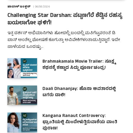
ಜಾಪಾಳ್ ಜಂಕ್ಷನ್
06/08/2026
Challenging Star Darshan: ಪಟ್ಟಣಗೆರೆ ಶೆಡ್ಡಿನ ರಹಸ್ಯ
ಬಯಲಾಗೋ ಘಳಿಗೆ!
ಇತ್ತ ದರ್ಶನ್ ಅಭಿಮಾನಿಗಳು ಹೋದಲ್ಲಿ ಬಂದಲ್ಲಿ ಮತಿಗೆಟ್ಟವರಂತೆ ಡಿ
ಬಾಸ್ ಅಂತೆಲ್ಲ ಘೋಷಣೆ ಕೂಗುತ್ತಾ ಅವಿವೇಕಿಗಳಂತಾಡುತ್ತಿದ್ದಾರೆ. ಇದೇ
ಪಾಳೆಯದ ಒಂದಷ್ಟು…
Brahmakamala Movie Trailer: ಸೂಕ್ಷ್ಮ
ಕಥನಕ್ಕೆ ಕಣ್ಣಾದ ಸಿದ್ದು ಪೂರ್ಣಚಂದ್ರ!
Daali Dhananjay: ಹೊಸಾ ಅವತಾರದಲ್ಲಿ
ಟಗರು ಡಾಲಿ!
Kangana Ranaut Controvercy:
ಭ್ರಾಂತಿಯಲ್ಲಿ ಮಿಂದೇಳುತ್ತಿರುವಾಕೆಯ ವಾಂತಿ
ಪುರಾಣ!