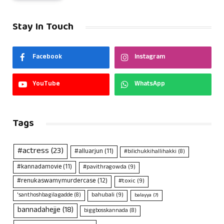
Stay In Touch
Facebook
Instagram
YouTube
WhatsApp
Tags
#actress
(23)
#alluarjun
(11)
#bilichukkihallihakki
(8)
#kannadamovie
(11)
#pavithragowda
(9)
#renukaswamymurdercase
(12)
#toxic
(9)
bahubali
(9)
'santhoshbagilagadde
(8)
balayya
(7)
bannadahejje
(18)
biggbosskannada
(8)