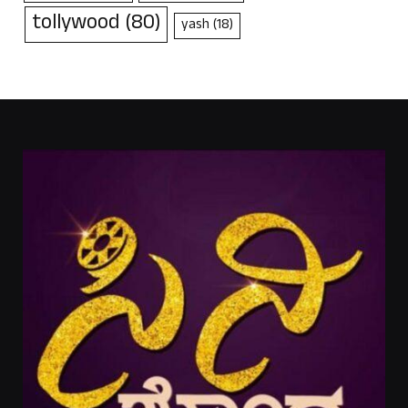
tollywood
(80)
yash
(18)