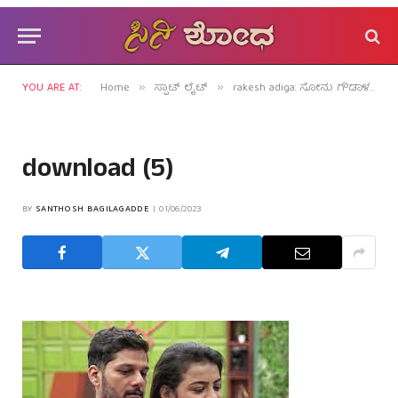
YOU ARE AT:
Home
ಸ್ಪಾಟ್ ಲೈಟ್
rakesh adiga: ಸೋನು ಗೌಡಾಳ ಮುದ್ದಿನ ಹುಡುಗನ ಹೊಸಾ ಅವತಾರ!
»
»
download (5)
BY
SANTHOSH BAGILAGADDE
01/06/2023