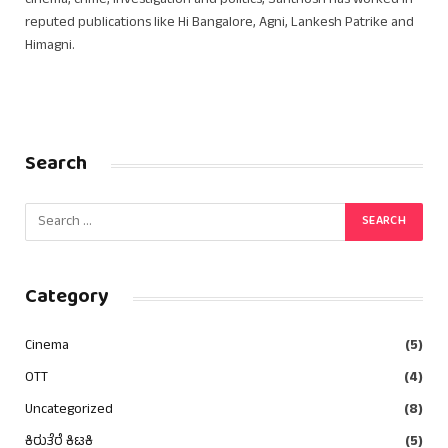
cinema, crime, investigation and politics, Santhosh has worked in
reputed publications like Hi Bangalore, Agni, Lankesh Patrike and
Himagni.
Search
Category
Cinema
(5)
OTT
(4)
Uncategorized
(8)
ಕಿರುತೆರೆ ಕಿಟಕಿ
(5)