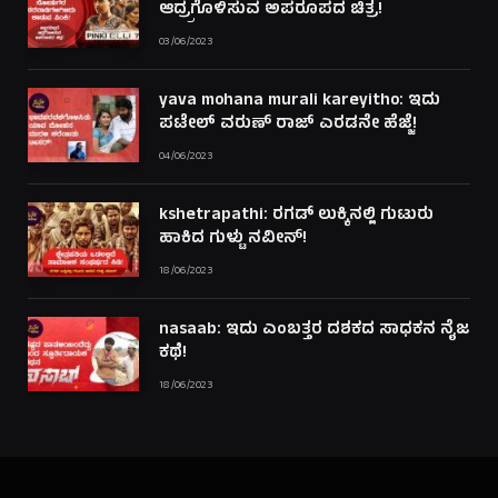
ಆದ್ರ್ರಗೊಳಿಸುವ ಅಪರೂಪದ ಚಿತ್ರ!
03/06/2023
yava mohana murali kareyitho: ಇದು
ಪಟೇಲ್ ವರುಣ್ ರಾಜ್ ಎರಡನೇ ಹೆಜ್ಜೆ!
04/06/2023
kshetrapathi: ರಗಡ್ ಲುಕ್ಕಿನಲ್ಲಿ ಗುಟುರು
ಹಾಕಿದ ಗುಳ್ಟು ನವೀನ್!
18/06/2023
nasaab: ಇದು ಎಂಬತ್ತರ ದಶಕದ ಸಾಧಕನ ನೈಜ
ಕಥೆ!
18/06/2023