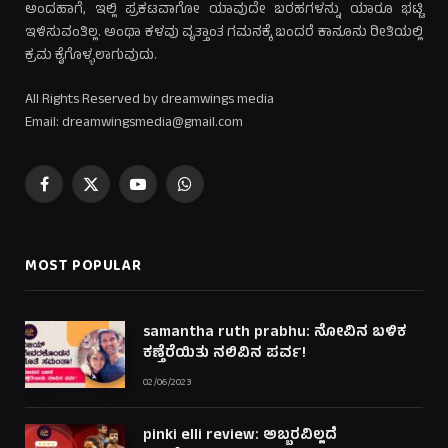
ಅಂದಹಾಗೆ, ಇಲ್ಲಿ ಪ್ರಕಟವಾಗೋ ಯಾವುದೇ ಬರಹಗಳನ್ನು ಯಾರೂ ಭಟ್ಟಿ
ಇಳಿಸುವಂತಿಲ್ಲ. ಅಂಥಾ ಕಳವು ವೃತ್ತಾಂತ ಗಮನಕ್ಕೆ ಬಂದರೆ ಕಾನೂನು ರೀತಿಯಲ್ಲಿ
ಕ್ರಮ ಕೈಗೊಳ್ಳಲಾಗುವುದು.
All Rights Reserved by dreamwings media
Email: dreamwingsmedia@gmail.com
Facebook
X
YouTube
WhatsApp
(Twitter)
MOST POPULAR
samantha ruth prabhu: ನೋವಿನ ಬಳಿಕ
ಕಣ್ತೆರೆಯಿತು ನಲಿವಿನ ಪರ್ವ!
02/06/2023
pinki elli review: ಅಬ್ಬರವಿಲ್ಲದೆ