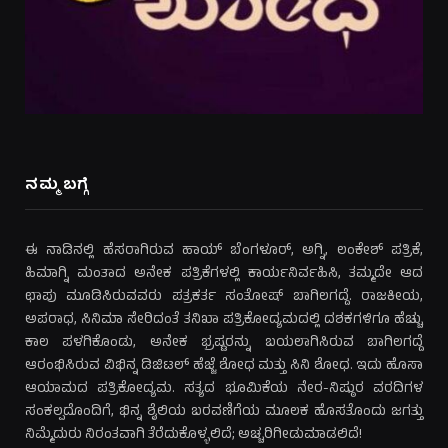
ನಮ್ಮ ಬಗ್ಗೆ
ಈ ನಾಡಿನಲ್ಲಿ ಹೆಸರಾಗಿರುವ ಹಾಯ್ ಬೆಂಗಳೂರ್, ಅಗ್ನಿ, ಲಂಕೇಶ್ ಪತ್ರಿಕೆ,
ಹಿಮಾಗ್ನಿ ಮಂತಾದ ಅನೇಕ ಪತ್ರಿಕೆಗಳಲ್ಲಿ ಕಾರ್ಯನಿರ್ವಹಿಸಿ, ತಮ್ಮದೇ ಆದ
ಛಾಪು ಮೂಡಿಸಿರುವವರು ಪತ್ರಕರ್ತ ಸಂತೋಷ್ ಬಾಗಿಲಗದ್ದೆ. ರಾಜಕೀಯ,
ಅಪರಾಧ, ಸಿನಿಮಾ ಸೇರಿದಂತೆ ತನಿಖಾ ಪತ್ರಿಕೋದ್ಯಮದಲ್ಲಿ ದಶಕಗಳಿಗೂ ಹೆಚ್ಚು
ಕಾಲ ಪಳಗಿಕೊಂಡು, ಅನೇಕ ಭ್ರಷ್ಟರನ್ನು ಬಯಲಾಗಿಸಿರುವ ಬಾಗಿಲಗದ್ದೆ
ಆರಂಭಿಸಿರುವ ವಿಭಿನ್ನ ಡಿಜಿಟಲ್ ಹೆಜ್ಜೆ ಶೋಧ ಮತ್ತು ಸಿನಿ ಶೋಧ. ಇದು ಹೊಸಾ
ಆಯಾಮದ ಪತ್ರಿಕೋದ್ಯಮ. ಸತ್ಯದ ಭೂಮಿಕೆಯ ನೇರ-ನಿಷ್ಠುರ ವರದಿಗಳ
ಸಂಕಲ್ಪದೊಂದಿಗೆ, ಭಿನ್ನ ಶೈಲಿಯ ಬರವಣಿಗೆಯ ಮೂಲಕ ಹೊಸತೊಂದು ಜಗತ್ತು
ನಿಮ್ಮೆದುರು ನಿರಂತವಾಗಿ ತೆರೆದುಕೊಳ್ಳಲಿದೆ; ಅಚ್ಚರಿಗೀಡುಮಾಡಲಿದೆ!