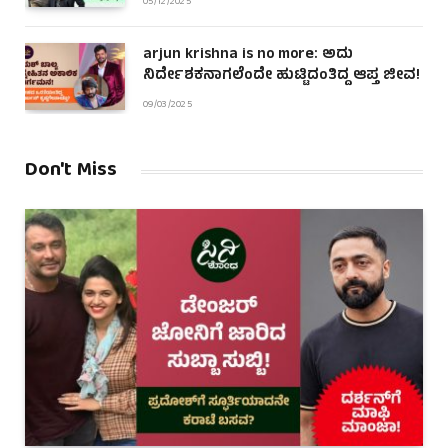
05/12/2025
arjun krishna is no more: ಅದು
ನಿರ್ದೇಶಕನಾಗಲೆಂದೇ ಹುಟ್ಟಿದಂತಿದ್ದ ಆಪ್ತ ಜೀವ!
09/03/2025
Don't Miss