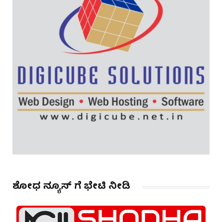
ಶೋಧ ನ್ಯೂಸ್ ಗೆ ಭೇಟಿ ನೀಡಿ