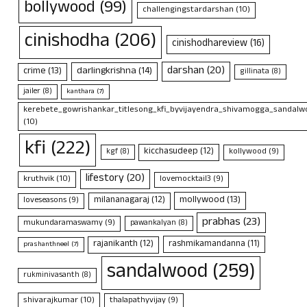
bollywood
(99)
challengingstardarshan
(10)
cinishodha
(206)
cinishodhareview
(16)
darshan
(20)
crime
(13)
darlingkrishna
(14)
gillinata
(8)
jailer
(8)
kanthara
(7)
kerebete_gowrishankar_titlesong_kfi_byvijayendra_shivamogga_sandalwo
(10)
kfi
(222)
kicchasudeep
(12)
kollywood
(9)
kgf
(8)
lifestory
(20)
kruthvik
(10)
lovemocktail3
(9)
mollywood
(13)
milananagaraj
(12)
loveseasons
(9)
prabhas
(23)
mukundaramaswamy
(9)
pawankalyan
(8)
rajanikanth
(12)
rashmikamandanna
(11)
prashanthneel
(7)
sandalwood
(259)
rukminivasanth
(8)
shivarajkumar
(10)
thalapathyvijay
(9)