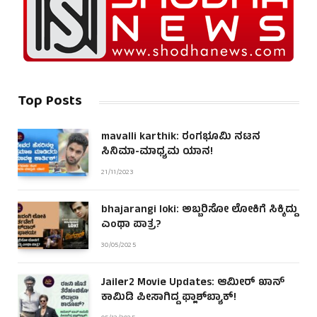
Top Posts
mavalli karthik: ರಂಗಭೂಮಿ ನಟನ
ಸಿನಿಮಾ-ಮಾಧ್ಯಮ ಯಾನ!
21/11/2023
bhajarangi loki: ಅಬ್ಬರಿಸೋ ಲೋಕಿಗೆ ಸಿಕ್ಕಿದ್ದು
ಎಂಥಾ ಪಾತ್ರ?
30/05/2025
Jailer2 Movie Updates: ಆಮೀರ್ ಖಾನ್
ಕಾಮಿಡಿ ಪೀಸಾಗಿದ್ದ ಫ್ಲಾಶ್‌ಬ್ಯಾಕ್!