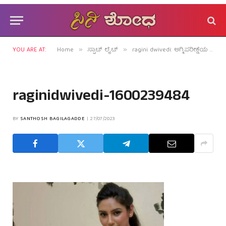
YOU ARE AT:
Home
ಸ್ಪಾಟ್ ಲೈಟ್
ragini dwivedi: ಅಗ್ನಿಪರೀಕ್ಷೆಯ ಬಳಿಕ ರಾಗಿಣಿಗೀಗ ಗೆಲುವೊಂದರ ಧ್ಯಾನ!
»
»
raginidwivedi-1600239484
BY
SANTHOSH BAGILAGADDE
27/07/2023