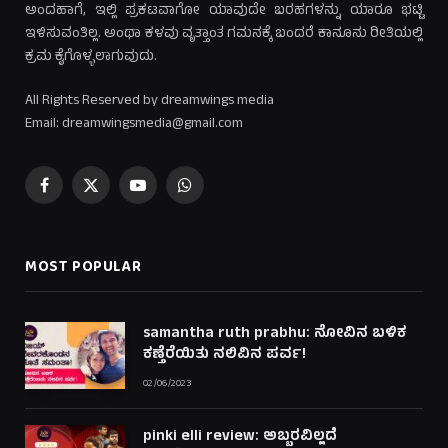
ಅಂದಹಾಗೆ, ಇಲ್ಲಿ ಪ್ರಕಟವಾಗೋ ಯಾವುದೇ ಬರಹಗಳನ್ನು ಯಾರೂ ಭಟ್ಟಿ
ಇಳಿಸುವಂತಿಲ್ಲ. ಅಂಥಾ ಕಳವು ವೃತ್ತಾಂತ ಗಮನಕ್ಕೆ ಬಂದರೆ ಕಾನೂನು ರೀತಿಯಲ್ಲಿ
ಕ್ರಮ ಕೈಗೊಳ್ಳಲಾಗುವುದು.
All Rights Reserved by dreamwings media
Email: dreamwingsmedia@gmail.com
Facebook
X
YouTube
WhatsApp
(Twitter)
MOST POPULAR
samantha ruth prabhu: ನೋವಿನ ಬಳಿಕ
ಕಣ್ತೆರೆಯಿತು ನಲಿವಿನ ಪರ್ವ!
02/06/2023
pinki elli review: ಅಬ್ಬರವಿಲ್ಲದೆ