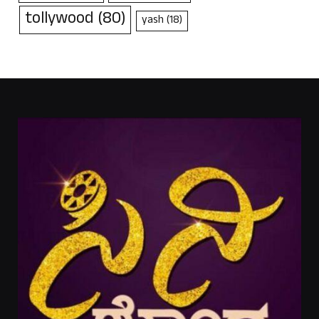
tollywood
(80)
yash
(18)