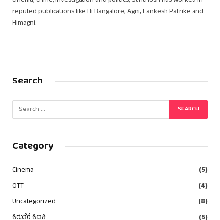
cinema, crime, investigation and politics, Santhosh has worked in
reputed publications like Hi Bangalore, Agni, Lankesh Patrike and
Himagni.
Search
Category
Cinema
(5)
OTT
(4)
Uncategorized
(8)
ಕಿರುತೆರೆ ಕಿಟಕಿ
(5)