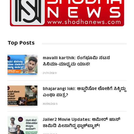
Top Posts
mavalli karthik: ರಂಗಭೂಮಿ ನಟನ
ಸಿನಿಮಾ-ಮಾಧ್ಯಮ ಯಾನ!
21/11/2023
bhajarangi loki: ಅಬ್ಬರಿಸೋ ಲೋಕಿಗೆ ಸಿಕ್ಕಿದ್ದು
ಎಂಥಾ ಪಾತ್ರ?
30/05/2025
Jailer2 Movie Updates: ಆಮೀರ್ ಖಾನ್
ಕಾಮಿಡಿ ಪೀಸಾಗಿದ್ದ ಫ್ಲಾಶ್‌ಬ್ಯಾಕ್!