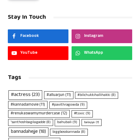
Stay In Touch
Facebook
Instagram
YouTube
WhatsApp
Tags
#actress
(23)
#alluarjun
(11)
#bilichukkihallihakki
(8)
#kannadamovie
(11)
#pavithragowda
(9)
#renukaswamymurdercase
(12)
#toxic
(9)
bahubali
(9)
'santhoshbagilagadde
(8)
balayya
(7)
bannadahejje
(18)
biggbosskannada
(8)