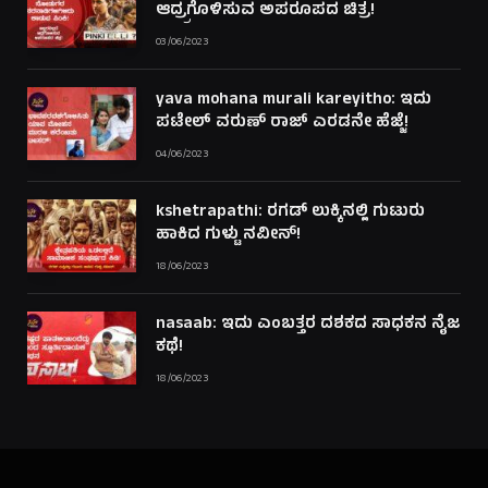
ಆದ್ರ್ರಗೊಳಿಸುವ ಅಪರೂಪದ ಚಿತ್ರ!
03/06/2023
yava mohana murali kareyitho: ಇದು
ಪಟೇಲ್ ವರುಣ್ ರಾಜ್ ಎರಡನೇ ಹೆಜ್ಜೆ!
04/06/2023
kshetrapathi: ರಗಡ್ ಲುಕ್ಕಿನಲ್ಲಿ ಗುಟುರು
ಹಾಕಿದ ಗುಳ್ಟು ನವೀನ್!
18/06/2023
nasaab: ಇದು ಎಂಬತ್ತರ ದಶಕದ ಸಾಧಕನ ನೈಜ
ಕಥೆ!
18/06/2023