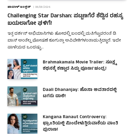
ಜಾಪಾಳ್ ಜಂಕ್ಷನ್
06/08/2026
Challenging Star Darshan: ಪಟ್ಟಣಗೆರೆ ಶೆಡ್ಡಿನ ರಹಸ್ಯ
ಬಯಲಾಗೋ ಘಳಿಗೆ!
ಇತ್ತ ದರ್ಶನ್ ಅಭಿಮಾನಿಗಳು ಹೋದಲ್ಲಿ ಬಂದಲ್ಲಿ ಮತಿಗೆಟ್ಟವರಂತೆ ಡಿ
ಬಾಸ್ ಅಂತೆಲ್ಲ ಘೋಷಣೆ ಕೂಗುತ್ತಾ ಅವಿವೇಕಿಗಳಂತಾಡುತ್ತಿದ್ದಾರೆ. ಇದೇ
ಪಾಳೆಯದ ಒಂದಷ್ಟು…
Brahmakamala Movie Trailer: ಸೂಕ್ಷ್ಮ
ಕಥನಕ್ಕೆ ಕಣ್ಣಾದ ಸಿದ್ದು ಪೂರ್ಣಚಂದ್ರ!
Daali Dhananjay: ಹೊಸಾ ಅವತಾರದಲ್ಲಿ
ಟಗರು ಡಾಲಿ!
Kangana Ranaut Controvercy:
ಭ್ರಾಂತಿಯಲ್ಲಿ ಮಿಂದೇಳುತ್ತಿರುವಾಕೆಯ ವಾಂತಿ
ಪುರಾಣ!