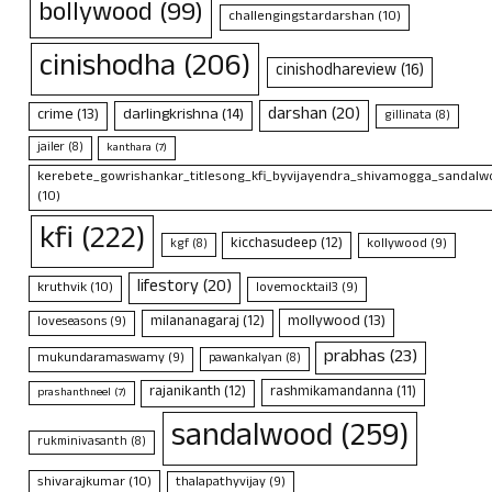
bollywood
(99)
challengingstardarshan
(10)
cinishodha
(206)
cinishodhareview
(16)
darshan
(20)
crime
(13)
darlingkrishna
(14)
gillinata
(8)
jailer
(8)
kanthara
(7)
kerebete_gowrishankar_titlesong_kfi_byvijayendra_shivamogga_sandalwo
(10)
kfi
(222)
kicchasudeep
(12)
kollywood
(9)
kgf
(8)
lifestory
(20)
kruthvik
(10)
lovemocktail3
(9)
mollywood
(13)
milananagaraj
(12)
loveseasons
(9)
prabhas
(23)
mukundaramaswamy
(9)
pawankalyan
(8)
rajanikanth
(12)
rashmikamandanna
(11)
prashanthneel
(7)
sandalwood
(259)
rukminivasanth
(8)
shivarajkumar
(10)
thalapathyvijay
(9)