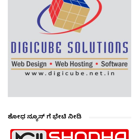
ಶೋಧ ನ್ಯೂಸ್ ಗೆ ಭೇಟಿ ನೀಡಿ