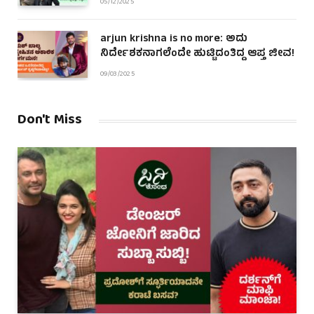
05/12/2025
arjun krishna is no more: ಅದು
ನಿರ್ದೇಶಕನಾಗಲೆಂದೇ ಹುಟ್ಟಿದಂತಿದ್ದ ಆಪ್ತ ಜೀವ!
09/03/2025
Don't Miss