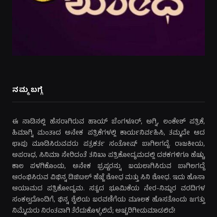
ನಮ್ಮ ಬಗ್ಗೆ
ಈ ನಾಡಿನಲ್ಲಿ ಹೆಸರಾಗಿರುವ ಹಾಯ್ ಬೆಂಗಳೂರ್, ಅಗ್ನಿ, ಲಂಕೇಶ್ ಪತ್ರಿಕೆ,
ಹಿಮಾಗ್ನಿ ಮಂತಾದ ಅನೇಕ ಪತ್ರಿಕೆಗಳಲ್ಲಿ ಕಾರ್ಯನಿರ್ವಹಿಸಿ, ತಮ್ಮದೇ ಆದ
ಛಾಪು ಮೂಡಿಸಿರುವವರು ಪತ್ರಕರ್ತ ಸಂತೋಷ್ ಬಾಗಿಲಗದ್ದೆ. ರಾಜಕೀಯ,
ಅಪರಾಧ, ಸಿನಿಮಾ ಸೇರಿದಂತೆ ತನಿಖಾ ಪತ್ರಿಕೋದ್ಯಮದಲ್ಲಿ ದಶಕಗಳಿಗೂ ಹೆಚ್ಚು
ಕಾಲ ಪಳಗಿಕೊಂಡು, ಅನೇಕ ಭ್ರಷ್ಟರನ್ನು ಬಯಲಾಗಿಸಿರುವ ಬಾಗಿಲಗದ್ದೆ
ಆರಂಭಿಸಿರುವ ವಿಭಿನ್ನ ಡಿಜಿಟಲ್ ಹೆಜ್ಜೆ ಶೋಧ ಮತ್ತು ಸಿನಿ ಶೋಧ. ಇದು ಹೊಸಾ
ಆಯಾಮದ ಪತ್ರಿಕೋದ್ಯಮ. ಸತ್ಯದ ಭೂಮಿಕೆಯ ನೇರ-ನಿಷ್ಠುರ ವರದಿಗಳ
ಸಂಕಲ್ಪದೊಂದಿಗೆ, ಭಿನ್ನ ಶೈಲಿಯ ಬರವಣಿಗೆಯ ಮೂಲಕ ಹೊಸತೊಂದು ಜಗತ್ತು
ನಿಮ್ಮೆದುರು ನಿರಂತವಾಗಿ ತೆರೆದುಕೊಳ್ಳಲಿದೆ; ಅಚ್ಚರಿಗೀಡುಮಾಡಲಿದೆ!