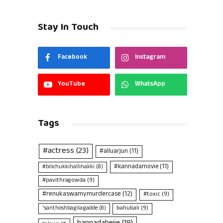
Stay In Touch
Facebook
Instagram
YouTube
WhatsApp
Tags
#actress
(23)
#alluarjun
(11)
#kannadamovie
(11)
#bilichukkihallihakki
(8)
#pavithragowda
(9)
#renukaswamymurdercase
(12)
#toxic
(9)
bahubali
(9)
'santhoshbagilagadde
(8)