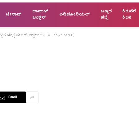
ಜಾಪಾಳ್
ಬಣ್ಣದ
ಕಿರುತೆರೆ
ಟೇಕಾಫ್
ಎಡಿಟೋರಿಯಲ್
ಜಂಕ್ಷನ್
ಹೆಜ್ಜೆ
ಕಿಟಕಿ
ಿತ ಚಿತ್ರಕ್ಕೆ ಸಲಾರ್ ಅಡ್ಡಗಾಲು!
download (1)
»
Email