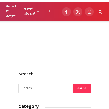
ಹೀಗಿದೆ
ಕಲರ್
ಈ
OTT
Facebook
X
Instagram
ಜೋನ್
ಪಿಚ್ಚರ್
(Twitter)
Search
Category