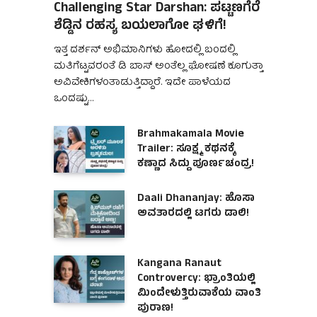
Challenging Star Darshan: ಪಟ್ಟಣಗೆರೆ
ಶೆಡ್ಡಿನ ರಹಸ್ಯ ಬಯಲಾಗೋ ಘಳಿಗೆ!
ಇತ್ತ ದರ್ಶನ್ ಅಭಿಮಾನಿಗಳು ಹೋದಲ್ಲಿ ಬಂದಲ್ಲಿ
ಮತಿಗೆಟ್ಟವರಂತೆ ಡಿ ಬಾಸ್ ಅಂತೆಲ್ಲ ಘೋಷಣೆ ಕೂಗುತ್ತಾ
ಅವಿವೇಕಿಗಳಂತಾಡುತ್ತಿದ್ದಾರೆ. ಇದೇ ಪಾಳೆಯದ
ಒಂದಷ್ಟು…
Brahmakamala Movie
Trailer: ಸೂಕ್ಷ್ಮ ಕಥನಕ್ಕೆ
ಕಣ್ಣಾದ ಸಿದ್ದು ಪೂರ್ಣಚಂದ್ರ!
Daali Dhananjay: ಹೊಸಾ
ಅವತಾರದಲ್ಲಿ ಟಗರು ಡಾಲಿ!
Kangana Ranaut
Controvercy: ಭ್ರಾಂತಿಯಲ್ಲಿ
ಮಿಂದೇಳುತ್ತಿರುವಾಕೆಯ ವಾಂತಿ
ಪುರಾಣ!