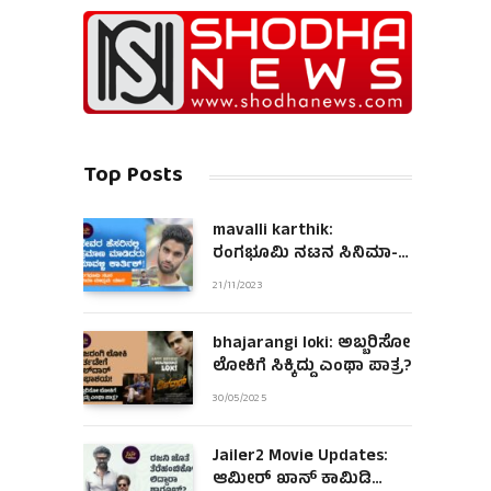
Top Posts
mavalli karthik:
ರಂಗಭೂಮಿ ನಟನ ಸಿನಿಮಾ-
ಮಾಧ್ಯಮ ಯಾನ!
21/11/2023
bhajarangi loki: ಅಬ್ಬರಿಸೋ
ಲೋಕಿಗೆ ಸಿಕ್ಕಿದ್ದು ಎಂಥಾ ಪಾತ್ರ?
30/05/2025
Jailer2 Movie Updates:
ಆಮೀರ್ ಖಾನ್ ಕಾಮಿಡಿ