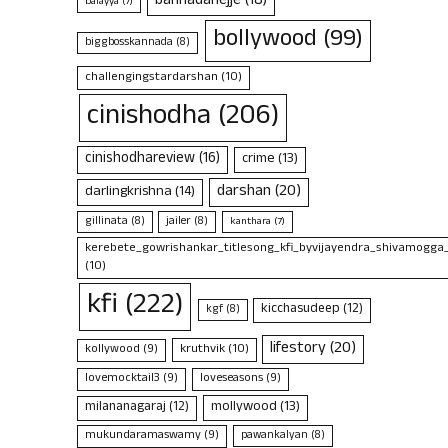
bannadahejje
(18)
balayya
(7)
bollywood
(99)
biggbosskannada
(8)
challengingstardarshan
(10)
cinishodha
(206)
cinishodhareview
(16)
crime
(13)
darshan
(20)
darlingkrishna
(14)
gillinata
(8)
jailer
(8)
kanthara
(7)
kerebete_gowrishankar_titlesong_kfi_byvijayendra_shivamogga
(10)
kfi
(222)
kicchasudeep
(12)
kgf
(8)
lifestory
(20)
kruthvik
(10)
kollywood
(9)
lovemocktail3
(9)
loveseasons
(9)
mollywood
(13)
milananagaraj
(12)
mukundaramaswamy
(9)
pawankalyan
(8)