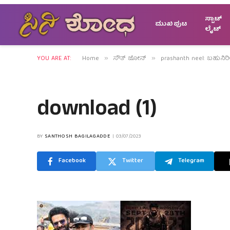
ಸ್ಪಾಟ್
ಮುಖಪುಟ
ಲೈಟ್
YOU ARE AT:
Home
ಸೌತ್ ಜೋನ್
prashanth neel: ಬಹುನಿರೀಕ್ಷ
»
»
download (1)
BY
SANTHOSH BAGILAGADDE
03/07/2023
Facebook
Twitter
Telegram