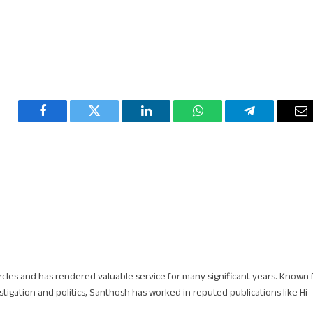
Facebook
Twitter
LinkedIn
WhatsApp
Telegram
Em
circles and has rendered valuable service for many significant years. Known 
stigation and politics, Santhosh has worked in reputed publications like Hi