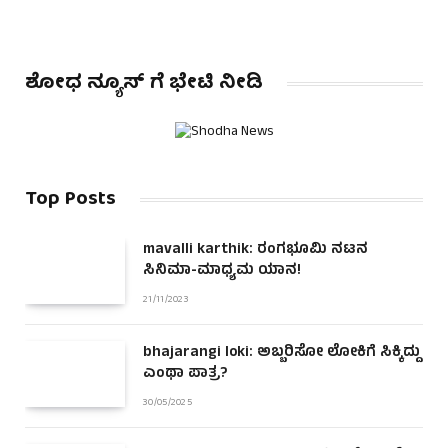
ಶೋಧ ನ್ಯೂಸ್ ಗೆ ಭೇಟಿ ನೀಡಿ
Top Posts
mavalli karthik: ರಂಗಭೂಮಿ ನಟನ
ಸಿನಿಮಾ-ಮಾಧ್ಯಮ ಯಾನ!
21/11/2023
bhajarangi loki: ಅಬ್ಬರಿಸೋ ಲೋಕಿಗೆ ಸಿಕ್ಕಿದ್ದು
ಎಂಥಾ ಪಾತ್ರ?
30/05/2025