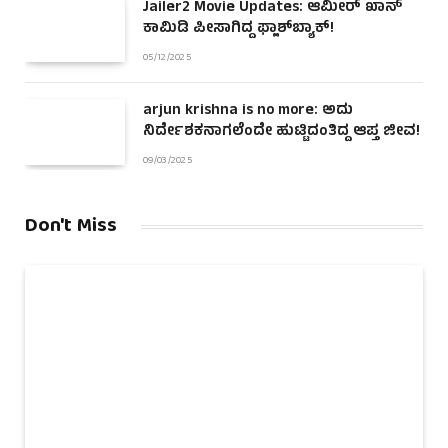
Jailer2 Movie Updates: ಆಮೀರ್ ಖಾನ್
ಕಾಮಿಡಿ ಪೀಸಾಗಿದ್ದ ಫ್ಲಾಶ್‌ಬ್ಯಾಕ್!
05/12/2025
arjun krishna is no more: ಅದು
ನಿರ್ದೇಶಕನಾಗಲೆಂದೇ ಹುಟ್ಟಿದಂತಿದ್ದ ಆಪ್ತ ಜೀವ!
09/03/2025
Don't Miss