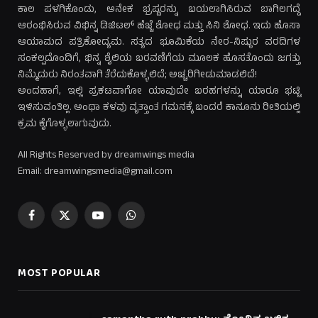
ಕಾಲ ಪಳಗಿಕೊಂಡು, ಅನೇಕ ಭ್ರಷ್ಟರನ್ನು ಬಯಲಾಗಿಸಿರುವ ಬಾಗಿಲಗದ್ದೆ
ಆರಂಭಿಸಿರುವ ವಿಭಿನ್ನ ಡಿಜಿಟಲ್ ಹೆಜ್ಜೆ ಶೋಧ ಮತ್ತು ಸಿನಿ ಶೋಧ. ಇದು ಹೊಸಾ
ಆಯಾಮದ ಪತ್ರಿಕೋದ್ಯಮ. ಸತ್ಯದ ಭೂಮಿಕೆಯ ನೇರ-ನಿಷ್ಠುರ ವರದಿಗಳ
ಸಂಕಲ್ಪದೊಂದಿಗೆ, ಭಿನ್ನ ಶೈಲಿಯ ಬರವಣಿಗೆಯ ಮೂಲಕ ಹೊಸತೊಂದು ಜಗತ್ತು
ನಿಮ್ಮೆದುರು ನಿರಂತವಾಗಿ ತೆರೆದುಕೊಳ್ಳಲಿದೆ; ಅಚ್ಚರಿಗೀಡುಮಾಡಲಿದೆ!
ಅಂದಹಾಗೆ, ಇಲ್ಲಿ ಪ್ರಕಟವಾಗೋ ಯಾವುದೇ ಬರಹಗಳನ್ನು ಯಾರೂ ಭಟ್ಟಿ
ಇಳಿಸುವಂತಿಲ್ಲ. ಅಂಥಾ ಕಳವು ವೃತ್ತಾಂತ ಗಮನಕ್ಕೆ ಬಂದರೆ ಕಾನೂನು ರೀತಿಯಲ್ಲಿ
ಕ್ರಮ ಕೈಗೊಳ್ಳಲಾಗುವುದು.
All Rights Reserved by dreamwings media
Email: dreamwingsmedia@gmail.com
Facebook
X
YouTube
WhatsApp
(Twitter)
MOST POPULAR