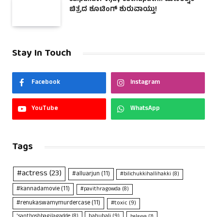
ಚಿತ್ರದ ಶೂಟಿಂಗ್ ಶುರುವಾಯ್ತು!
Stay In Touch
Facebook
Instagram
YouTube
WhatsApp
Tags
#actress
(23)
#alluarjun
(11)
#bilichukkihallihakki
(8)
#kannadamovie
(11)
#pavithragowda
(8)
#renukaswamymurdercase
(11)
#toxic
(9)
bahubali
(9)
'santhoshbagilagadde
(8)
balayya
(7)