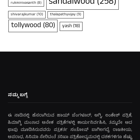
sandalwood
(258)
rukminivasanth
(8)
shivarajkumar
(10)
thalapathyvijay
(9)
tollywood
(80)
yash
(18)
ನಮ್ಮ ಬಗ್ಗೆ
ಈ ನಾಡಿನಲ್ಲಿ ಹೆಸರಾಗಿರುವ ಹಾಯ್ ಬೆಂಗಳೂರ್, ಅಗ್ನಿ, ಲಂಕೇಶ್ ಪತ್ರಿಕೆ,
ಹಿಮಾಗ್ನಿ ಮಂತಾದ ಅನೇಕ ಪತ್ರಿಕೆಗಳಲ್ಲಿ ಕಾರ್ಯನಿರ್ವಹಿಸಿ, ತಮ್ಮದೇ ಆದ
ಛಾಪು ಮೂಡಿಸಿರುವವರು ಪತ್ರಕರ್ತ ಸಂತೋಷ್ ಬಾಗಿಲಗದ್ದೆ. ರಾಜಕೀಯ,
ಅಪರಾಧ, ಸಿನಿಮಾ ಸೇರಿದಂತೆ ತನಿಖಾ ಪತ್ರಿಕೋದ್ಯಮದಲ್ಲಿ ದಶಕಗಳಿಗೂ ಹೆಚ್ಚು