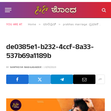
YOU ARE AT:
Home
ಬಾಲಿವುಡ್
prabhas marriage: ಪ್ರಭಾಸ್ ಜೊತೆ ನಿಲ್ಲೋ ಹುಡುಗಿ ಯಾರು?
»
»
de0385e1-b232-4ccf-8a33-
537b69a1189b
BY
SANTHOSH BAGILAGADDE
20/10/2023