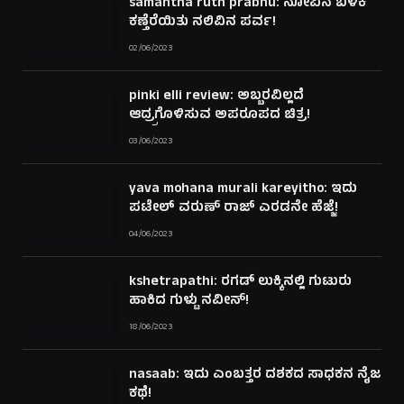
samantha ruth prabhu: ನೋವಿನ ಬಳಿಕ
ಕಣ್ತೆರೆಯಿತು ನಲಿವಿನ ಪರ್ವ!
02/06/2023
pinki elli review: ಅಬ್ಬರವಿಲ್ಲದೆ
ಆದ್ರ್ರಗೊಳಿಸುವ ಅಪರೂಪದ ಚಿತ್ರ!
03/06/2023
yava mohana murali kareyitho: ಇದು
ಪಟೇಲ್ ವರುಣ್ ರಾಜ್ ಎರಡನೇ ಹೆಜ್ಜೆ!
04/06/2023
kshetrapathi: ರಗಡ್ ಲುಕ್ಕಿನಲ್ಲಿ ಗುಟುರು
ಹಾಕಿದ ಗುಳ್ಟು ನವೀನ್!
18/06/2023
nasaab: ಇದು ಎಂಬತ್ತರ ದಶಕದ ಸಾಧಕನ ನೈಜ
ಕಥೆ!