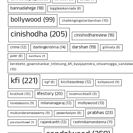
bannadahejje
(18)
biggbosskannada
(8)
bollywood
(99)
challengingstardarshan
(10)
cinishodha
(205)
cinishodhareview
(16)
darshan
(19)
darlingkrishna
(14)
crime
(12)
gillinata
(8)
jailer
(8)
kanthara
(7)
kerebete_gowrishankar_titlesong_kfi_byvijayendra_shivamogga_sandalwo
(10)
kfi
(221)
kicchasudeep
(12)
kollywood
(9)
kgf
(8)
lifestory
(20)
kruthvik
(10)
lovemocktail3
(9)
mollywood
(13)
milananagaraj
(12)
loveseasons
(9)
prabhas
(23)
mukundaramaswamy
(9)
pawankalyan
(8)
rajanikanth
(12)
rashmikamandanna
(11)
prashanthneel
(7)