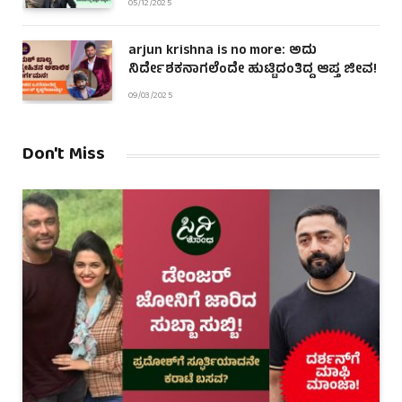
05/12/2025
arjun krishna is no more: ಅದು
ನಿರ್ದೇಶಕನಾಗಲೆಂದೇ ಹುಟ್ಟಿದಂತಿದ್ದ ಆಪ್ತ ಜೀವ!
09/03/2025
Don't Miss