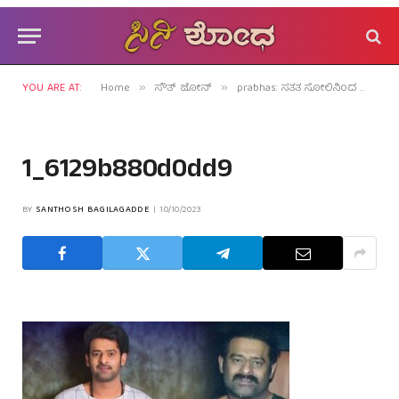
YOU ARE AT:
Home
ಸೌತ್ ಜೋನ್
prabhas: ಸತತ ಸೋಲಿನಿಂದ ಬಾಹುಬಲಿಗೆ ಗಲಿಬಿಲಿ!
»
»
1_6129b880d0dd9
BY
SANTHOSH BAGILAGADDE
10/10/2023