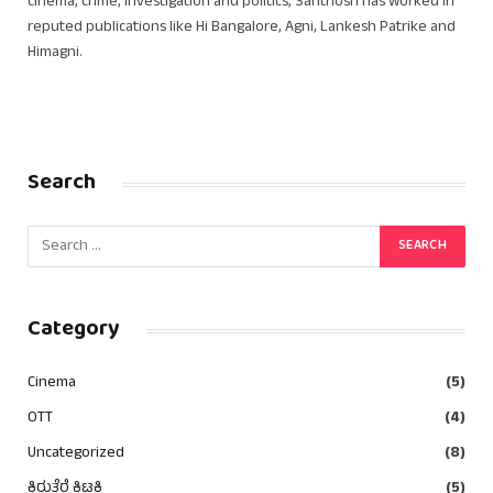
cinema, crime, investigation and politics, Santhosh has worked in
reputed publications like Hi Bangalore, Agni, Lankesh Patrike and
Himagni.
Search
Category
Cinema
(5)
OTT
(4)
Uncategorized
(8)
ಕಿರುತೆರೆ ಕಿಟಕಿ
(5)