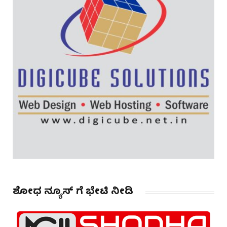
ಶೋಧ ನ್ಯೂಸ್ ಗೆ ಭೇಟಿ ನೀಡಿ