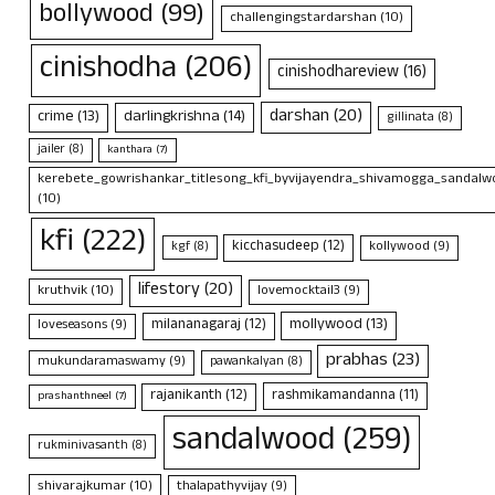
bollywood
(99)
challengingstardarshan
(10)
cinishodha
(206)
cinishodhareview
(16)
darshan
(20)
crime
(13)
darlingkrishna
(14)
gillinata
(8)
jailer
(8)
kanthara
(7)
kerebete_gowrishankar_titlesong_kfi_byvijayendra_shivamogga_sandalwo
(10)
kfi
(222)
kicchasudeep
(12)
kollywood
(9)
kgf
(8)
lifestory
(20)
kruthvik
(10)
lovemocktail3
(9)
mollywood
(13)
milananagaraj
(12)
loveseasons
(9)
prabhas
(23)
mukundaramaswamy
(9)
pawankalyan
(8)
rajanikanth
(12)
rashmikamandanna
(11)
prashanthneel
(7)
sandalwood
(259)
rukminivasanth
(8)
shivarajkumar
(10)
thalapathyvijay
(9)