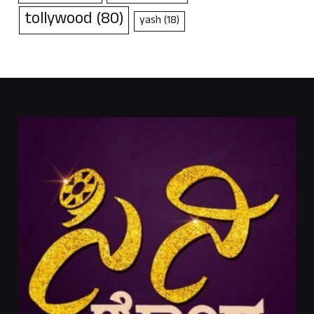
tollywood
(80)
yash
(18)