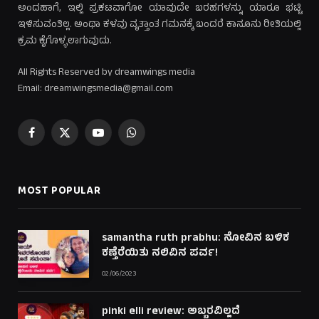
ಅಂದಹಾಗೆ, ಇಲ್ಲಿ ಪ್ರಕಟವಾಗೋ ಯಾವುದೇ ಬರಹಗಳನ್ನು ಯಾರೂ ಭಟ್ಟಿ
ಇಳಿಸುವಂತಿಲ್ಲ. ಅಂಥಾ ಕಳವು ವೃತ್ತಾಂತ ಗಮನಕ್ಕೆ ಬಂದರೆ ಕಾನೂನು ರೀತಿಯಲ್ಲಿ
ಕ್ರಮ ಕೈಗೊಳ್ಳಲಾಗುವುದು.
All Rights Reserved by dreamwings media
Email: dreamwingsmedia@gmail.com
Facebook
X
YouTube
WhatsApp
(Twitter)
MOST POPULAR
samantha ruth prabhu: ನೋವಿನ ಬಳಿಕ
ಕಣ್ತೆರೆಯಿತು ನಲಿವಿನ ಪರ್ವ!
02/06/2023
pinki elli review: ಅಬ್ಬರವಿಲ್ಲದೆ