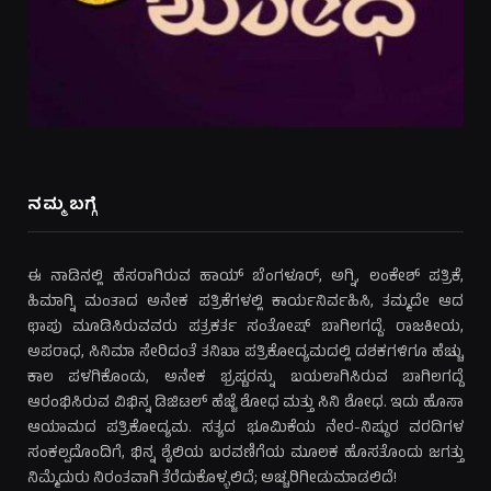
ನಮ್ಮ ಬಗ್ಗೆ
ಈ ನಾಡಿನಲ್ಲಿ ಹೆಸರಾಗಿರುವ ಹಾಯ್ ಬೆಂಗಳೂರ್, ಅಗ್ನಿ, ಲಂಕೇಶ್ ಪತ್ರಿಕೆ,
ಹಿಮಾಗ್ನಿ ಮಂತಾದ ಅನೇಕ ಪತ್ರಿಕೆಗಳಲ್ಲಿ ಕಾರ್ಯನಿರ್ವಹಿಸಿ, ತಮ್ಮದೇ ಆದ
ಛಾಪು ಮೂಡಿಸಿರುವವರು ಪತ್ರಕರ್ತ ಸಂತೋಷ್ ಬಾಗಿಲಗದ್ದೆ. ರಾಜಕೀಯ,
ಅಪರಾಧ, ಸಿನಿಮಾ ಸೇರಿದಂತೆ ತನಿಖಾ ಪತ್ರಿಕೋದ್ಯಮದಲ್ಲಿ ದಶಕಗಳಿಗೂ ಹೆಚ್ಚು
ಕಾಲ ಪಳಗಿಕೊಂಡು, ಅನೇಕ ಭ್ರಷ್ಟರನ್ನು ಬಯಲಾಗಿಸಿರುವ ಬಾಗಿಲಗದ್ದೆ
ಆರಂಭಿಸಿರುವ ವಿಭಿನ್ನ ಡಿಜಿಟಲ್ ಹೆಜ್ಜೆ ಶೋಧ ಮತ್ತು ಸಿನಿ ಶೋಧ. ಇದು ಹೊಸಾ
ಆಯಾಮದ ಪತ್ರಿಕೋದ್ಯಮ. ಸತ್ಯದ ಭೂಮಿಕೆಯ ನೇರ-ನಿಷ್ಠುರ ವರದಿಗಳ
ಸಂಕಲ್ಪದೊಂದಿಗೆ, ಭಿನ್ನ ಶೈಲಿಯ ಬರವಣಿಗೆಯ ಮೂಲಕ ಹೊಸತೊಂದು ಜಗತ್ತು
ನಿಮ್ಮೆದುರು ನಿರಂತವಾಗಿ ತೆರೆದುಕೊಳ್ಳಲಿದೆ; ಅಚ್ಚರಿಗೀಡುಮಾಡಲಿದೆ!