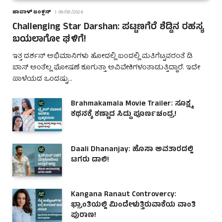
ಜಾಪಾಳ್ ಜಂಕ್ಷನ್
06/08/2026
Challenging Star Darshan: ಪಟ್ಟಣಗೆರೆ ಶೆಡ್ಡಿನ ರಹಸ್ಯ
ಬಯಲಾಗೋ ಘಳಿಗೆ!
ಇತ್ತ ದರ್ಶನ್ ಅಭಿಮಾನಿಗಳು ಹೋದಲ್ಲಿ ಬಂದಲ್ಲಿ ಮತಿಗೆಟ್ಟವರಂತೆ ಡಿ
ಬಾಸ್ ಅಂತೆಲ್ಲ ಘೋಷಣೆ ಕೂಗುತ್ತಾ ಅವಿವೇಕಿಗಳಂತಾಡುತ್ತಿದ್ದಾರೆ. ಇದೇ
ಪಾಳೆಯದ ಒಂದಷ್ಟು…
Brahmakamala Movie Trailer: ಸೂಕ್ಷ್ಮ
ಕಥನಕ್ಕೆ ಕಣ್ಣಾದ ಸಿದ್ದು ಪೂರ್ಣಚಂದ್ರ!
Daali Dhananjay: ಹೊಸಾ ಅವತಾರದಲ್ಲಿ
ಟಗರು ಡಾಲಿ!
Kangana Ranaut Controvercy:
ಭ್ರಾಂತಿಯಲ್ಲಿ ಮಿಂದೇಳುತ್ತಿರುವಾಕೆಯ ವಾಂತಿ
ಪುರಾಣ!