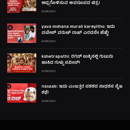
ಆದ್ರ್ರಗೊಳಿಸುವ ಅಪರೂಪದ ಚಿತ್ರ!
03/06/2023
yava mohana murali kareyitho: ಇದು
ಪಟೇಲ್ ವರುಣ್ ರಾಜ್ ಎರಡನೇ ಹೆಜ್ಜೆ!
04/06/2023
kshetrapathi: ರಗಡ್ ಲುಕ್ಕಿನಲ್ಲಿ ಗುಟುರು
ಹಾಕಿದ ಗುಳ್ಟು ನವೀನ್!
18/06/2023
nasaab: ಇದು ಎಂಬತ್ತರ ದಶಕದ ಸಾಧಕನ ನೈಜ
ಕಥೆ!
18/06/2023