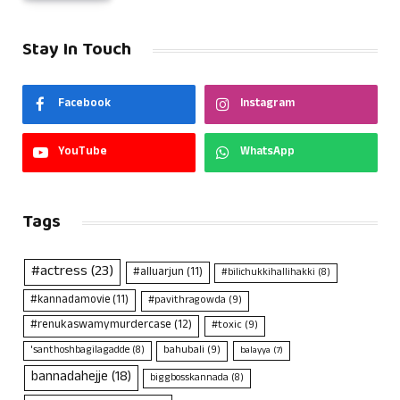
Stay In Touch
Facebook
Instagram
YouTube
WhatsApp
Tags
#actress
(23)
#alluarjun
(11)
#bilichukkihallihakki
(8)
#kannadamovie
(11)
#pavithragowda
(9)
#renukaswamymurdercase
(12)
#toxic
(9)
bahubali
(9)
'santhoshbagilagadde
(8)
balayya
(7)
bannadahejje
(18)
biggbosskannada
(8)