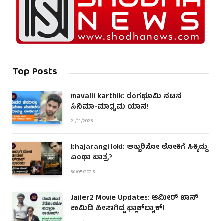
Top Posts
mavalli karthik: ರಂಗಭೂಮಿ ನಟನ
ಸಿನಿಮಾ-ಮಾಧ್ಯಮ ಯಾನ!
21/11/2023
bhajarangi loki: ಅಬ್ಬರಿಸೋ ಲೋಕಿಗೆ ಸಿಕ್ಕಿದ್ದು
ಎಂಥಾ ಪಾತ್ರ?
30/05/2025
Jailer2 Movie Updates: ಆಮೀರ್ ಖಾನ್
ಕಾಮಿಡಿ ಪೀಸಾಗಿದ್ದ ಫ್ಲಾಶ್‌ಬ್ಯಾಕ್!