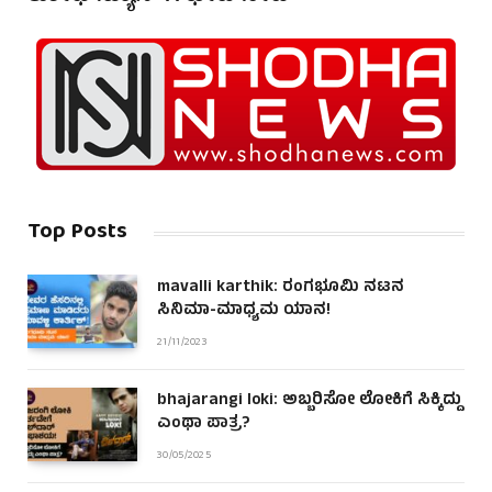
Top Posts
mavalli karthik: ರಂಗಭೂಮಿ ನಟನ
ಸಿನಿಮಾ-ಮಾಧ್ಯಮ ಯಾನ!
21/11/2023
bhajarangi loki: ಅಬ್ಬರಿಸೋ ಲೋಕಿಗೆ ಸಿಕ್ಕಿದ್ದು
ಎಂಥಾ ಪಾತ್ರ?
30/05/2025