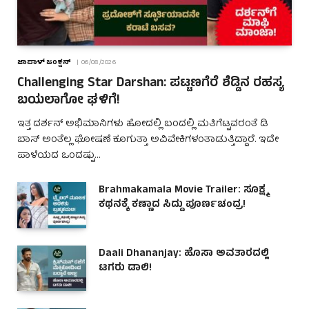
ಜಾಪಾಳ್ ಜಂಕ್ಷನ್
06/08/2026
Challenging Star Darshan: ಪಟ್ಟಣಗೆರೆ ಶೆಡ್ಡಿನ ರಹಸ್ಯ
ಬಯಲಾಗೋ ಘಳಿಗೆ!
ಇತ್ತ ದರ್ಶನ್ ಅಭಿಮಾನಿಗಳು ಹೋದಲ್ಲಿ ಬಂದಲ್ಲಿ ಮತಿಗೆಟ್ಟವರಂತೆ ಡಿ
ಬಾಸ್ ಅಂತೆಲ್ಲ ಘೋಷಣೆ ಕೂಗುತ್ತಾ ಅವಿವೇಕಿಗಳಂತಾಡುತ್ತಿದ್ದಾರೆ. ಇದೇ
ಪಾಳೆಯದ ಒಂದಷ್ಟು…
Brahmakamala Movie Trailer: ಸೂಕ್ಷ್ಮ
ಕಥನಕ್ಕೆ ಕಣ್ಣಾದ ಸಿದ್ದು ಪೂರ್ಣಚಂದ್ರ!
Daali Dhananjay: ಹೊಸಾ ಅವತಾರದಲ್ಲಿ
ಟಗರು ಡಾಲಿ!