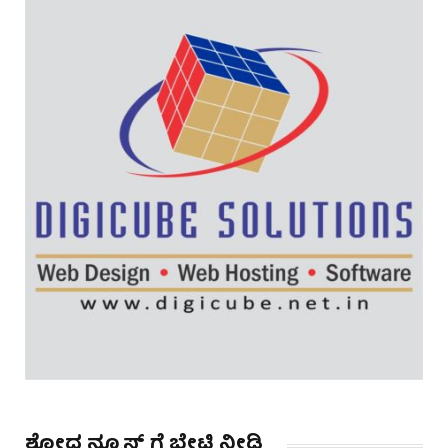
ಶೋಧ ನ್ಯೂಸ್ ಗೆ ಭೇಟಿ ನೀಡಿ