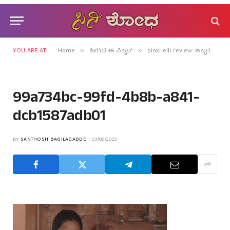
YOU ARE AT:
Home
ಹೀಗಿದೆ ಈ ಪಿಚ್ಚರ್
pinki elli review: ಅಬ್ಬರವಿಲ್ಲದೆ ಆದ್ರ್ರಗೊಳಿಸುವ ಅಪರೂಪದ ಚಿತ್ರ!
»
»
99a734bc-99fd-4b8b-a841-
dcb1587adb01
BY
SANTHOSH BAGILAGADDE
03/06/2023