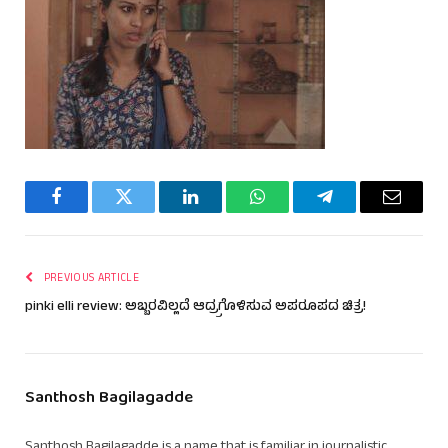
Facebook
Twitter
LinkedIn
WhatsApp
Telegram
Email
PREVIOUS ARTICLE
pinki elli review: ಅಬ್ಬರವಿಲ್ಲದೆ ಆದ್ರ್ರಗೊಳಿಸುವ ಅಪರೂಪದ ಚಿತ್ರ!
Santhosh Bagilagadde
Santhosh Bagilagadde is a name that is familiar in journalistic