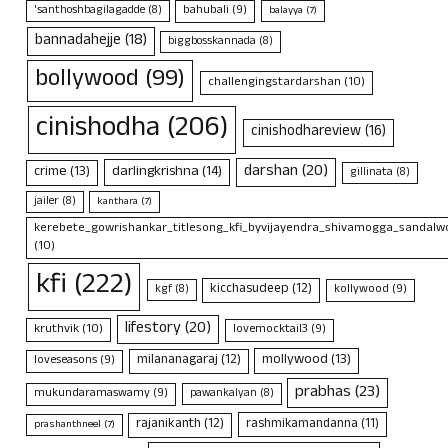
bahubali
(9)
'santhoshbagilagadde
(8)
balayya
(7)
bannadahejje
(18)
biggbosskannada
(8)
bollywood
(99)
challengingstardarshan
(10)
cinishodha
(206)
cinishodhareview
(16)
darshan
(20)
crime
(13)
darlingkrishna
(14)
gillinata
(8)
jailer
(8)
kanthara
(7)
kerebete_gowrishankar_titlesong_kfi_byvijayendra_shivamogga_sandalwo
(10)
kfi
(222)
kicchasudeep
(12)
kollywood
(9)
kgf
(8)
lifestory
(20)
kruthvik
(10)
lovemocktail3
(9)
mollywood
(13)
milananagaraj
(12)
loveseasons
(9)
prabhas
(23)
mukundaramaswamy
(9)
pawankalyan
(8)
rajanikanth
(12)
rashmikamandanna
(11)
prashanthneel
(7)