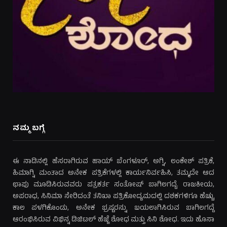
ನಮ್ಮ ಬಗ್ಗೆ
ಈ ನಾಡಿನಲ್ಲಿ ಹೆಸರಾಗಿರುವ ಹಾಯ್ ಬೆಂಗಳೂರ್, ಅಗ್ನಿ, ಲಂಕೇಶ್ ಪತ್ರಿಕೆ,
ಹಿಮಾಗ್ನಿ ಮಂತಾದ ಅನೇಕ ಪತ್ರಿಕೆಗಳಲ್ಲಿ ಕಾರ್ಯನಿರ್ವಹಿಸಿ, ತಮ್ಮದೇ ಆದ
ಛಾಪು ಮೂಡಿಸಿರುವವರು ಪತ್ರಕರ್ತ ಸಂತೋಷ್ ಬಾಗಿಲಗದ್ದೆ. ರಾಜಕೀಯ,
ಅಪರಾಧ, ಸಿನಿಮಾ ಸೇರಿದಂತೆ ತನಿಖಾ ಪತ್ರಿಕೋದ್ಯಮದಲ್ಲಿ ದಶಕಗಳಿಗೂ ಹೆಚ್ಚು
ಕಾಲ ಪಳಗಿಕೊಂಡು, ಅನೇಕ ಭ್ರಷ್ಟರನ್ನು ಬಯಲಾಗಿಸಿರುವ ಬಾಗಿಲಗದ್ದೆ
ಆರಂಭಿಸಿರುವ ವಿಭಿನ್ನ ಡಿಜಿಟಲ್ ಹೆಜ್ಜೆ ಶೋಧ ಮತ್ತು ಸಿನಿ ಶೋಧ. ಇದು ಹೊಸಾ