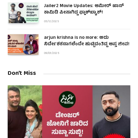
Jailer2 Movie Updates: ಆಮೀರ್ ಖಾನ್
ಕಾಮಿಡಿ ಪೀಸಾಗಿದ್ದ ಫ್ಲಾಶ್‌ಬ್ಯಾಕ್!
05/12/2025
arjun krishna is no more: ಅದು
ನಿರ್ದೇಶಕನಾಗಲೆಂದೇ ಹುಟ್ಟಿದಂತಿದ್ದ ಆಪ್ತ ಜೀವ!
09/03/2025
Don't Miss