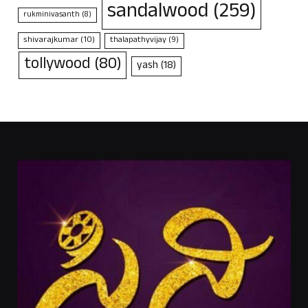
sandalwood
(259)
rukminivasanth
(8)
shivarajkumar
(10)
thalapathyvijay
(9)
tollywood
(80)
yash
(18)