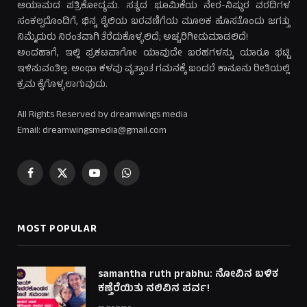
ಆಯಾಮದ ಪತ್ರಿಕೋದ್ಯಮ. ಸತ್ಯದ ಭೂಮಿಕೆಯ ನೇರ-ನಿಷ್ಠುರ ವರದಿಗಳ
ಸಂಕಲ್ಪದೊಂದಿಗೆ, ಭಿನ್ನ ಶೈಲಿಯ ಬರವಣಿಗೆಯ ಮೂಲಕ ಹೊಸತೊಂದು ಜಗತ್ತು
ನಿಮ್ಮೆದುರು ನಿರಂತವಾಗಿ ತೆರೆದುಕೊಳ್ಳಲಿದೆ; ಅಚ್ಚರಿಗೀಡುಮಾಡಲಿದೆ!
ಅಂದಹಾಗೆ, ಇಲ್ಲಿ ಪ್ರಕಟವಾಗೋ ಯಾವುದೇ ಬರಹಗಳನ್ನು ಯಾರೂ ಭಟ್ಟಿ
ಇಳಿಸುವಂತಿಲ್ಲ. ಅಂಥಾ ಕಳವು ವೃತ್ತಾಂತ ಗಮನಕ್ಕೆ ಬಂದರೆ ಕಾನೂನು ರೀತಿಯಲ್ಲಿ
ಕ್ರಮ ಕೈಗೊಳ್ಳಲಾಗುವುದು.
All Rights Reserved by dreamwings media
Email: dreamwingsmedia@gmail.com
Facebook
X
YouTube
WhatsApp
(Twitter)
MOST POPULAR
samantha ruth prabhu: ನೋವಿನ ಬಳಿಕ
ಕಣ್ತೆರೆಯಿತು ನಲಿವಿನ ಪರ್ವ!