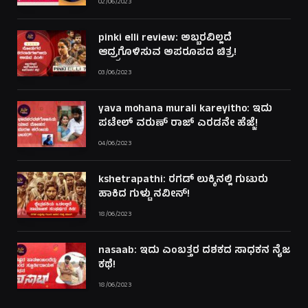
02/06/2023
pinki elli review: ಅಬ್ಬರವಿಲ್ಲದೆ
ಆದ್ರ್ರಗೊಳಿಸುವ ಅಪರೂಪದ ಚಿತ್ರ!
03/06/2023
yava mohana murali kareyitho: ಇದು
ಪಟೇಲ್ ವರುಣ್ ರಾಜ್ ಎರಡನೇ ಹೆಜ್ಜೆ!
04/06/2023
kshetrapathi: ರಗಡ್ ಲುಕ್ಕಿನಲ್ಲಿ ಗುಟುರು
ಹಾಕಿದ ಗುಳ್ಟು ನವೀನ್!
18/06/2023
nasaab: ಇದು ಎಂಬತ್ತರ ದಶಕದ ಸಾಧಕನ ನೈಜ
ಕಥೆ!
18/06/2023