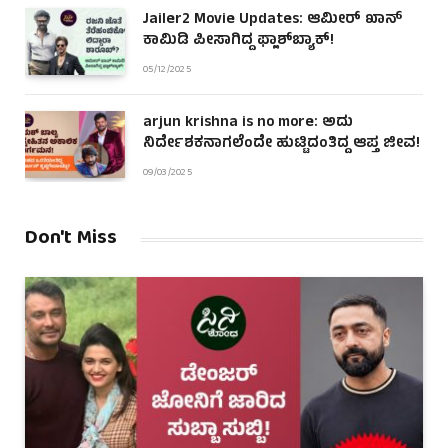
Jailer2 Movie Updates: ಆಮೀರ್ ಖಾನ್
ಕಾಮಿಡಿ ಪೀಸಾಗಿದ್ದ ಫ್ಲಾಶ್‌ಬ್ಯಾಕ್!
05/12/2025
arjun krishna is no more: ಅದು
ನಿರ್ದೇಶಕನಾಗಲೆಂದೇ ಹುಟ್ಟಿದಂತಿದ್ದ ಆಪ್ತ ಜೀವ!
09/03/2025
Don't Miss