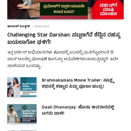
ಜಾಪಾಳ್ ಜಂಕ್ಷನ್
06/08/2026
Challenging Star Darshan: ಪಟ್ಟಣಗೆರೆ ಶೆಡ್ಡಿನ ರಹಸ್ಯ
ಬಯಲಾಗೋ ಘಳಿಗೆ!
ಇತ್ತ ದರ್ಶನ್ ಅಭಿಮಾನಿಗಳು ಹೋದಲ್ಲಿ ಬಂದಲ್ಲಿ ಮತಿಗೆಟ್ಟವರಂತೆ ಡಿ
ಬಾಸ್ ಅಂತೆಲ್ಲ ಘೋಷಣೆ ಕೂಗುತ್ತಾ ಅವಿವೇಕಿಗಳಂತಾಡುತ್ತಿದ್ದಾರೆ. ಇದೇ
ಪಾಳೆಯದ ಒಂದಷ್ಟು…
Brahmakamala Movie Trailer: ಸೂಕ್ಷ್ಮ
ಕಥನಕ್ಕೆ ಕಣ್ಣಾದ ಸಿದ್ದು ಪೂರ್ಣಚಂದ್ರ!
Daali Dhananjay: ಹೊಸಾ ಅವತಾರದಲ್ಲಿ
ಟಗರು ಡಾಲಿ!