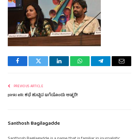
Facebook
Twitter
LinkedIn
WhatsApp
Telegram
Email
PREVIOUS ARTICLE
pinki elli: ಕಥೆ ಹುಟ್ಟಿದ ಬಗೆಯೊಂದು ಅಚ್ಚರಿ!
Santhosh Bagilagadde
Santhosh Bagilagadde is a name that is familiar in journalistic