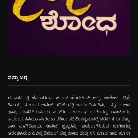
ನಮ್ಮ ಬಗ್ಗೆ
ಈ ನಾಡಿನಲ್ಲಿ ಹೆಸರಾಗಿರುವ ಹಾಯ್ ಬೆಂಗಳೂರ್, ಅಗ್ನಿ, ಲಂಕೇಶ್ ಪತ್ರಿಕೆ,
ಹಿಮಾಗ್ನಿ ಮಂತಾದ ಅನೇಕ ಪತ್ರಿಕೆಗಳಲ್ಲಿ ಕಾರ್ಯನಿರ್ವಹಿಸಿ, ತಮ್ಮದೇ ಆದ
ಛಾಪು ಮೂಡಿಸಿರುವವರು ಪತ್ರಕರ್ತ ಸಂತೋಷ್ ಬಾಗಿಲಗದ್ದೆ. ರಾಜಕೀಯ,
ಅಪರಾಧ, ಸಿನಿಮಾ ಸೇರಿದಂತೆ ತನಿಖಾ ಪತ್ರಿಕೋದ್ಯಮದಲ್ಲಿ ದಶಕಗಳಿಗೂ ಹೆಚ್ಚು
ಕಾಲ ಪಳಗಿಕೊಂಡು, ಅನೇಕ ಭ್ರಷ್ಟರನ್ನು ಬಯಲಾಗಿಸಿರುವ ಬಾಗಿಲಗದ್ದೆ
ಆರಂಭಿಸಿರುವ ವಿಭಿನ್ನ ಡಿಜಿಟಲ್ ಹೆಜ್ಜೆ ಶೋಧ ಮತ್ತು ಸಿನಿ ಶೋಧ. ಇದು ಹೊಸಾ