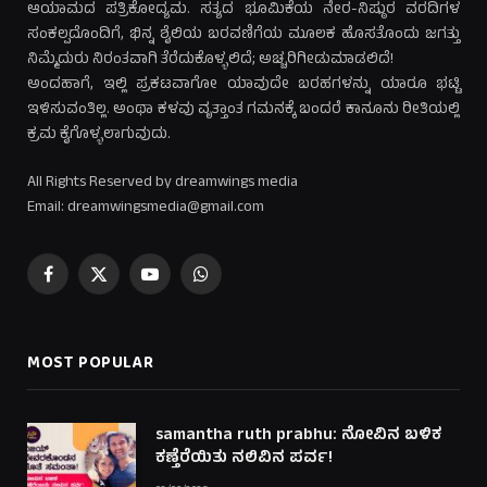
ಆಯಾಮದ ಪತ್ರಿಕೋದ್ಯಮ. ಸತ್ಯದ ಭೂಮಿಕೆಯ ನೇರ-ನಿಷ್ಠುರ ವರದಿಗಳ
ಸಂಕಲ್ಪದೊಂದಿಗೆ, ಭಿನ್ನ ಶೈಲಿಯ ಬರವಣಿಗೆಯ ಮೂಲಕ ಹೊಸತೊಂದು ಜಗತ್ತು
ನಿಮ್ಮೆದುರು ನಿರಂತವಾಗಿ ತೆರೆದುಕೊಳ್ಳಲಿದೆ; ಅಚ್ಚರಿಗೀಡುಮಾಡಲಿದೆ!
ಅಂದಹಾಗೆ, ಇಲ್ಲಿ ಪ್ರಕಟವಾಗೋ ಯಾವುದೇ ಬರಹಗಳನ್ನು ಯಾರೂ ಭಟ್ಟಿ
ಇಳಿಸುವಂತಿಲ್ಲ. ಅಂಥಾ ಕಳವು ವೃತ್ತಾಂತ ಗಮನಕ್ಕೆ ಬಂದರೆ ಕಾನೂನು ರೀತಿಯಲ್ಲಿ
ಕ್ರಮ ಕೈಗೊಳ್ಳಲಾಗುವುದು.
All Rights Reserved by dreamwings media
Email: dreamwingsmedia@gmail.com
Facebook
X
YouTube
WhatsApp
(Twitter)
MOST POPULAR
samantha ruth prabhu: ನೋವಿನ ಬಳಿಕ
ಕಣ್ತೆರೆಯಿತು ನಲಿವಿನ ಪರ್ವ!