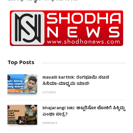
Top Posts
mavalli karthik: ರಂಗಭೂಮಿ ನಟನ
ಸಿನಿಮಾ-ಮಾಧ್ಯಮ ಯಾನ!
21/11/2023
bhajarangi loki: ಅಬ್ಬರಿಸೋ ಲೋಕಿಗೆ ಸಿಕ್ಕಿದ್ದು
ಎಂಥಾ ಪಾತ್ರ?
30/05/2025