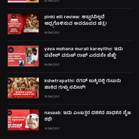
02/06/2023
pinki elli review: ಅಬ್ಬರವಿಲ್ಲದೆ
ಆದ್ರ್ರಗೊಳಿಸುವ ಅಪರೂಪದ ಚಿತ್ರ!
03/06/2023
yava mohana murali kareyitho: ಇದು
ಪಟೇಲ್ ವರುಣ್ ರಾಜ್ ಎರಡನೇ ಹೆಜ್ಜೆ!
04/06/2023
kshetrapathi: ರಗಡ್ ಲುಕ್ಕಿನಲ್ಲಿ ಗುಟುರು
ಹಾಕಿದ ಗುಳ್ಟು ನವೀನ್!
18/06/2023
nasaab: ಇದು ಎಂಬತ್ತರ ದಶಕದ ಸಾಧಕನ ನೈಜ
ಕಥೆ!
18/06/2023