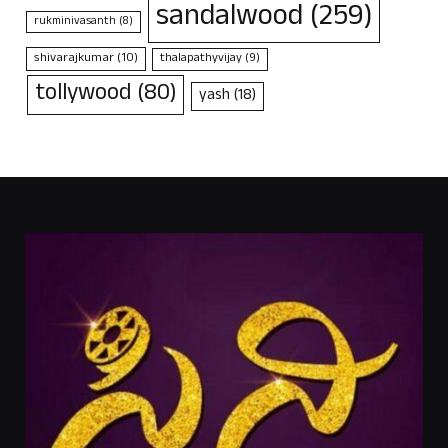
sandalwood
(259)
rukminivasanth
(8)
shivarajkumar
(10)
thalapathyvijay
(9)
tollywood
(80)
yash
(18)