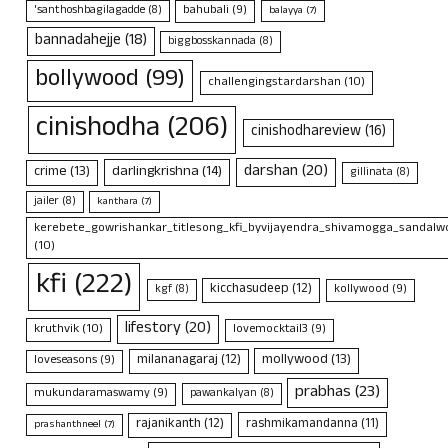
bahubali
(9)
'santhoshbagilagadde
(8)
balayya
(7)
bannadahejje
(18)
biggbosskannada
(8)
bollywood
(99)
challengingstardarshan
(10)
cinishodha
(206)
cinishodhareview
(16)
darshan
(20)
crime
(13)
darlingkrishna
(14)
gillinata
(8)
jailer
(8)
kanthara
(7)
kerebete_gowrishankar_titlesong_kfi_byvijayendra_shivamogga_sandalwo
(10)
kfi
(222)
kicchasudeep
(12)
kollywood
(9)
kgf
(8)
lifestory
(20)
kruthvik
(10)
lovemocktail3
(9)
mollywood
(13)
milananagaraj
(12)
loveseasons
(9)
prabhas
(23)
mukundaramaswamy
(9)
pawankalyan
(8)
rajanikanth
(12)
rashmikamandanna
(11)
prashanthneel
(7)