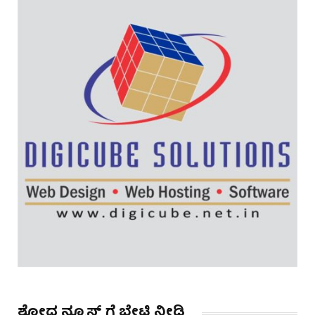
ಶೋಧ ನ್ಯೂಸ್ ಗೆ ಭೇಟಿ ನೀಡಿ