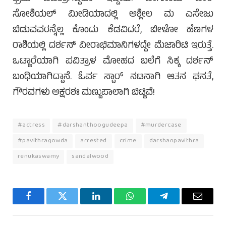
ಸೋಶಿಯಲ್ ಮೀಡಿಯಾದಲ್ಲಿ ಅಶ್ಲೀಲ ಮ ಎಸೇಜು
ಬಿಡುವವರನ್ನೆಲ್ಲ ಕೊಂದು ಕೆಡವಿದರೆ, ಬೀಳೋ ಹೆಣಗಳ
ರಾಶಿಯಲ್ಲಿ ದರ್ಶನ್ ವೀರಾಭಿಮಾನಿಗಳದ್ದೇ ಮೆಜಾರಿಟಿ ಇರುತ್ತೆ.
ಒಟ್ಟಾರೆಯಾಗಿ ಪವಿತ್ರಾಳ ಮೋಹದ ಬಲೆಗೆ ಸಿಕ್ಕ ದರ್ಶನ್
ಬಂಧಿಯಾಗಿದ್ದಾನೆ. ಓರ್ವ ಸ್ಟಾರ್ ನಟನಾಗಿ ಆತನ ಘನತೆ,
ಗೌರವಗಳು ಅಕ್ಷರಶಃ ಮಣ್ಣುಪಾಲಾಗಿ ಬಿಟ್ಟಿವೆ!
#actress
#darshanthoogudeepa
#murdercase
#pavithragowda
arrested
crime
darshanpavithra
renukaswamy
sandalwood
Facebook
Twitter
LinkedIn
WhatsApp
Telegram
Email