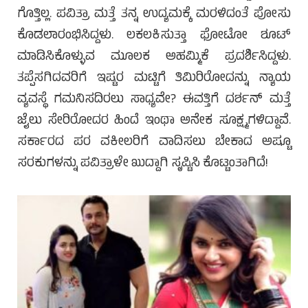
ಗೊತ್ತಿಲ್ಲ. ಪವಿತ್ರಾ ಮತ್ತೆ ತನ್ನ ಉದ್ಯಮಕ್ಕೆ ಮರಳಿದಂತೆ ಪೋಸು
ಕೊಡಲಾರಂಭಿಸಿದ್ದಳು. ಲಕಲಕಿಸುತ್ತಾ ಫೋಟೋ ಶೂಟ್
ಮಾಡಿಸಿಕೊಳ್ಳುವ ಮೂಲಕ ಅಹಮ್ಮಿಕೆ ಪ್ರದರ್ಶಿಸಿದ್ದಳು.
ತಪ್ಪೆಸಗಿದವರಿಗೆ ಇಷ್ಟರ ಮಟ್ಟಿಗೆ ತಿಮಿರಿರೋದನ್ನು ನ್ಯಾಯ
ವ್ಯವಸ್ಥೆ ಗಮನಿಸದಿರಲು ಸಾಧ್ಯವೇ? ಈವತ್ತಿಗೆ ದರ್ಶನ್ ಮತ್ತೆ
ಜೈಲು ಸೇರಿರೋದರ ಹಿಂದೆ ಇಂಥಾ ಅನೇಕ ಸೂಕ್ಷ್ಮಗಳಿದ್ದಾವೆ.
ಸರ್ಕಾರದ ಪರ ವಕೀಲರಿಗೆ ವಾದಿಸಲು ಬೇಕಾದ ಅಷ್ಟೂ
ಸರಕುಗಳನ್ನು ಪವಿತ್ರಾಳೇ ಖುದ್ದಾಗಿ ಸೃಷ್ಟಿಸಿ ಕೊಟ್ಟಂತಾಗಿದೆ!