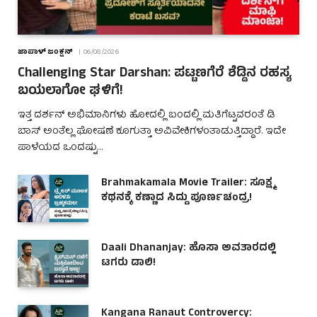
ಜಾಪಾಳ್ ಜಂಕ್ಷನ್
06/08/2026
Challenging Star Darshan: ಪಟ್ಟಣಗೆರೆ ಶೆಡ್ಡಿನ ರಹಸ್ಯ
ಬಯಲಾಗೋ ಘಳಿಗೆ!
ಇತ್ತ ದರ್ಶನ್ ಅಭಿಮಾನಿಗಳು ಹೋದಲ್ಲಿ ಬಂದಲ್ಲಿ ಮತಿಗೆಟ್ಟವರಂತೆ ಡಿ
ಬಾಸ್ ಅಂತೆಲ್ಲ ಘೋಷಣೆ ಕೂಗುತ್ತಾ ಅವಿವೇಕಿಗಳಂತಾಡುತ್ತಿದ್ದಾರೆ. ಇದೇ
ಪಾಳೆಯದ ಒಂದಷ್ಟು…
Brahmakamala Movie Trailer: ಸೂಕ್ಷ್ಮ
ಕಥನಕ್ಕೆ ಕಣ್ಣಾದ ಸಿದ್ದು ಪೂರ್ಣಚಂದ್ರ!
Daali Dhananjay: ಹೊಸಾ ಅವತಾರದಲ್ಲಿ
ಟಗರು ಡಾಲಿ!
Kangana Ranaut Controvercy: