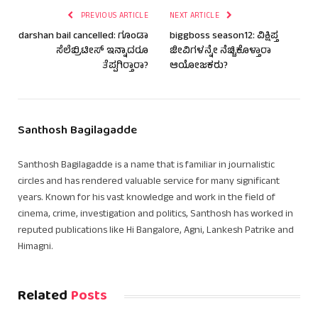
PREVIOUS ARTICLE
NEXT ARTICLE
darshan bail cancelled: ಗೂಂಡಾ
biggboss season12: ವಿಕ್ಷಿಪ್ತ
ಸೆಲೆಬ್ರಿಟೀಸ್ ಇನ್ನಾದರೂ
ಜೀವಿಗಳನ್ನೇ ನೆಚ್ಚಿಕೊಳ್ತಾರಾ
ತೆಪ್ಪಗಿರ್‍ತಾರಾ?
ಆಯೋಜಕರು?
Santhosh Bagilagadde
Santhosh Bagilagadde is a name that is familiar in journalistic
circles and has rendered valuable service for many significant
years. Known for his vast knowledge and work in the field of
cinema, crime, investigation and politics, Santhosh has worked in
reputed publications like Hi Bangalore, Agni, Lankesh Patrike and
Himagni.
Related
Posts