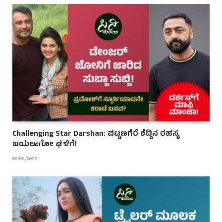
Challenging Star Darshan: ಪಟ್ಟಣಗೆರೆ ಶೆಡ್ಡಿನ ರಹಸ್ಯ
ಬಯಲಾಗೋ ಘಳಿಗೆ!
06/08/2026