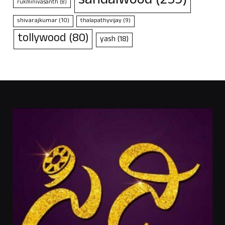
sandalwood
(259)
rukminivasanth
(8)
shivarajkumar
(10)
thalapathyvijay
(9)
tollywood
(80)
yash
(18)