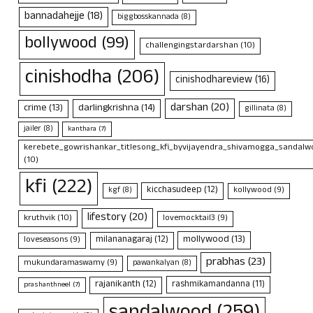
bannadahejje
(18)
biggbosskannada
(8)
bollywood
(99)
challengingstardarshan
(10)
cinishodha
(206)
cinishodhareview
(16)
darshan
(20)
crime
(13)
darlingkrishna
(14)
gillinata
(8)
jailer
(8)
kanthara
(7)
kerebete_gowrishankar_titlesong_kfi_byvijayendra_shivamogga_sandalwo
(10)
kfi
(222)
kicchasudeep
(12)
kollywood
(9)
kgf
(8)
lifestory
(20)
kruthvik
(10)
lovemocktail3
(9)
mollywood
(13)
milananagaraj
(12)
loveseasons
(9)
prabhas
(23)
mukundaramaswamy
(9)
pawankalyan
(8)
rajanikanth
(12)
rashmikamandanna
(11)
prashanthneel
(7)