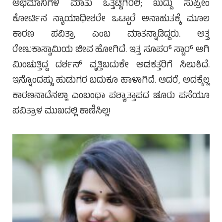
ಅಭಿಮಾನಿಗಳ ಮಾತು ಒತ್ತಟ್ಟಿಗಿರಲಿ; ಖುದ್ದು ಸುಪ್ರೀಂ
ಕೋರ್ಟಿನ ನ್ಯಾಯಾಧೀಶರೇ ಒಟ್ಟಾರೆ ಅನಾಹುತಕ್ಕೆ ಮೂಲ
ಕಾರಣ ಪವಿತ್ರಾ ಎಂಬ ಮಾತನ್ನಾಡಿದ್ದರು. ಅತ್ತ
ರೇಣುಕಾಸ್ವಾಮಿಯ ಜೀವ ಹೋಗಿದೆ. ಇತ್ತ ಸೂಪರ್ ಸ್ಟಾರ್ ಆಗಿ
ಮಿಂಚುತ್ತಿದ್ದ ದರ್ಶನ್ ವೃತ್ತಿಬದುಕೇ ಅಡಕತ್ತರಿಗೆ ಸಿಲುಕಿದೆ.
ಇನ್ನೊಂದಷ್ಟು ಹುಡುಗರ ಬದುಕೂ ಹಾಳಾಗಿದೆ. ಆದರೆ, ಅದಕ್ಕೆಲ್ಲ
ಕಾರಣನಾದೆನಲ್ಲಾ ಎಂಬಂಥಾ ಪಶ್ಚಾತ್ತಾಪದ ಚೂರು ಪಸೆಯೂ
ಪವಿತ್ರಾಳ ಮುಖದಲ್ಲಿ ಕಾಣಿಸಿಲ್ಲ!