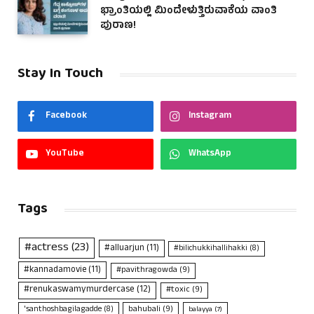
ಭ್ರಾಂತಿಯಲ್ಲಿ ಮಿಂದೇಳುತ್ತಿರುವಾಕೆಯ ವಾಂತಿ
ಪುರಾಣ!
Stay In Touch
Facebook
Instagram
YouTube
WhatsApp
Tags
#actress
(23)
#alluarjun
(11)
#bilichukkihallihakki
(8)
#kannadamovie
(11)
#pavithragowda
(9)
#renukaswamymurdercase
(12)
#toxic
(9)
bahubali
(9)
'santhoshbagilagadde
(8)
balayya
(7)