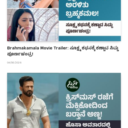
Brahmakamala Movie Trailer: ಸೂಕ್ಷ್ಮ ಕಥನಕ್ಕೆ ಕಣ್ಣಾದ ಸಿದ್ದು
ಪೂರ್ಣಚಂದ್ರ!
04/08/2026