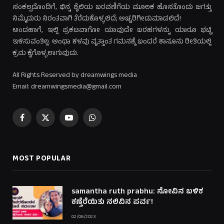
ಸಂಕಲ್ಪದೊಂದಿಗೆ, ಭಿನ್ನ ಶೈಲಿಯ ಬರವಣಿಗೆಯ ಮೂಲಕ ಹೊಸತೊಂದು ಜಗತ್ತು
ನಿಮ್ಮೆದುರು ನಿರಂತವಾಗಿ ತೆರೆದುಕೊಳ್ಳಲಿದೆ; ಅಚ್ಚರಿಗೀಡುಮಾಡಲಿದೆ!
ಅಂದಹಾಗೆ, ಇಲ್ಲಿ ಪ್ರಕಟವಾಗೋ ಯಾವುದೇ ಬರಹಗಳನ್ನು ಯಾರೂ ಭಟ್ಟಿ
ಇಳಿಸುವಂತಿಲ್ಲ. ಅಂಥಾ ಕಳವು ವೃತ್ತಾಂತ ಗಮನಕ್ಕೆ ಬಂದರೆ ಕಾನೂನು ರೀತಿಯಲ್ಲಿ
ಕ್ರಮ ಕೈಗೊಳ್ಳಲಾಗುವುದು.
All Rights Reserved by dreamwings media
Email: dreamwingsmedia@gmail.com
Facebook
X
YouTube
WhatsApp
(Twitter)
MOST POPULAR
samantha ruth prabhu: ನೋವಿನ ಬಳಿಕ
ಕಣ್ತೆರೆಯಿತು ನಲಿವಿನ ಪರ್ವ!
02/06/2023