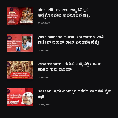
pinki elli review: ಅಬ್ಬರವಿಲ್ಲದೆ
ಆದ್ರ್ರಗೊಳಿಸುವ ಅಪರೂಪದ ಚಿತ್ರ!
03/06/2023
yava mohana murali kareyitho: ಇದು
ಪಟೇಲ್ ವರುಣ್ ರಾಜ್ ಎರಡನೇ ಹೆಜ್ಜೆ!
04/06/2023
kshetrapathi: ರಗಡ್ ಲುಕ್ಕಿನಲ್ಲಿ ಗುಟುರು
ಹಾಕಿದ ಗುಳ್ಟು ನವೀನ್!
18/06/2023
nasaab: ಇದು ಎಂಬತ್ತರ ದಶಕದ ಸಾಧಕನ ನೈಜ
ಕಥೆ!
18/06/2023