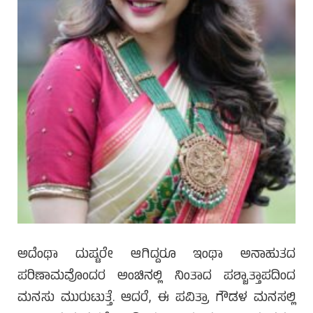
ಅದೆಂಥಾ ದುಷ್ಟರೇ ಆಗಿದ್ದರೂ ಇಂಥಾ ಅನಾಹುತದ
ಪರಿಣಾಮವೊಂದರ ಅಂಚಿನಲ್ಲಿ ನಿಂತಾದ ಪಶ್ಚಾತ್ತಾಪದಿಂದ
ಮನಸು ಮುರುಟುತ್ತೆ. ಆದರೆ, ಈ ಪವಿತ್ರಾ ಗೌಡಳ ಮನಸಲ್ಲಿ