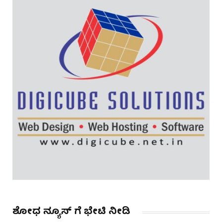
ಶೋಧ ನ್ಯೂಸ್ ಗೆ ಭೇಟಿ ನೀಡಿ