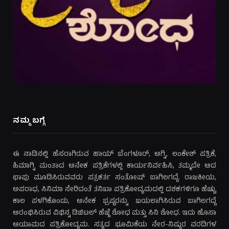
ನಮ್ಮ ಬಗ್ಗೆ
ಈ ನಾಡಿನಲ್ಲಿ ಹೆಸರಾಗಿರುವ ಹಾಯ್ ಬೆಂಗಳೂರ್, ಅಗ್ನಿ, ಲಂಕೇಶ್ ಪತ್ರಿಕೆ,
ಹಿಮಾಗ್ನಿ ಮಂತಾದ ಅನೇಕ ಪತ್ರಿಕೆಗಳಲ್ಲಿ ಕಾರ್ಯನಿರ್ವಹಿಸಿ, ತಮ್ಮದೇ ಆದ
ಛಾಪು ಮೂಡಿಸಿರುವವರು ಪತ್ರಕರ್ತ ಸಂತೋಷ್ ಬಾಗಿಲಗದ್ದೆ. ರಾಜಕೀಯ,
ಅಪರಾಧ, ಸಿನಿಮಾ ಸೇರಿದಂತೆ ತನಿಖಾ ಪತ್ರಿಕೋದ್ಯಮದಲ್ಲಿ ದಶಕಗಳಿಗೂ ಹೆಚ್ಚು
ಕಾಲ ಪಳಗಿಕೊಂಡು, ಅನೇಕ ಭ್ರಷ್ಟರನ್ನು ಬಯಲಾಗಿಸಿರುವ ಬಾಗಿಲಗದ್ದೆ
ಆರಂಭಿಸಿರುವ ವಿಭಿನ್ನ ಡಿಜಿಟಲ್ ಹೆಜ್ಜೆ ಶೋಧ ಮತ್ತು ಸಿನಿ ಶೋಧ. ಇದು ಹೊಸಾ
ಆಯಾಮದ ಪತ್ರಿಕೋದ್ಯಮ. ಸತ್ಯದ ಭೂಮಿಕೆಯ ನೇರ-ನಿಷ್ಠುರ ವರದಿಗಳ