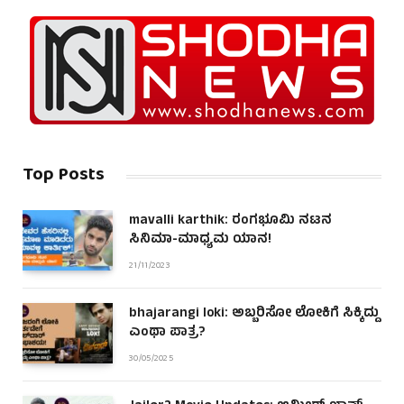
Top Posts
mavalli karthik: ರಂಗಭೂಮಿ ನಟನ
ಸಿನಿಮಾ-ಮಾಧ್ಯಮ ಯಾನ!
21/11/2023
bhajarangi loki: ಅಬ್ಬರಿಸೋ ಲೋಕಿಗೆ ಸಿಕ್ಕಿದ್ದು
ಎಂಥಾ ಪಾತ್ರ?
30/05/2025