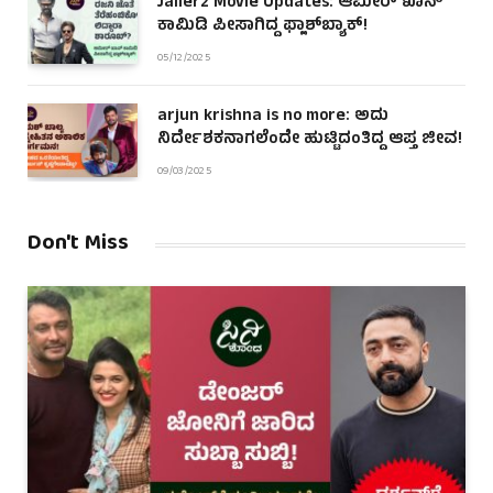
Jailer2 Movie Updates: ಆಮೀರ್ ಖಾನ್
ಕಾಮಿಡಿ ಪೀಸಾಗಿದ್ದ ಫ್ಲಾಶ್‌ಬ್ಯಾಕ್!
05/12/2025
arjun krishna is no more: ಅದು
ನಿರ್ದೇಶಕನಾಗಲೆಂದೇ ಹುಟ್ಟಿದಂತಿದ್ದ ಆಪ್ತ ಜೀವ!
09/03/2025
Don't Miss