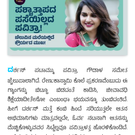
ದ
ರ್ಶನ್ ಪಟಾಮ್ಮು ಪವಿತ್ರಾ ಗೌಡಾಳ ಸಮೇತ
ಜೈಲುಪಾಲಾಗಿದೆ. ರೇಣುಕಾಸ್ವಾಮಿ ಕೊಲೆ ಪ್ರಕರಣವೆಂಬುದು ಈ
ಗ್ಯಾಂಗನ್ನು ಬಿಟ್ಟೂ ಬಿಡದಂತೆ ಕಾಡಿಸಿ, ಜೀವಾವಧಿ
ಶಿಕ್ಷೆಯಾದೀತೇನೋ ಎಂಬಂಥಾ ಭಯವನ್ನೂ ತುಂಬಿದಂತಿದೆ.
ಹೀಗೆ ದರ್ಶನ್ ಮತ್ತೆ ಕಂಬಿ ಹಿಂದೆ ಸರಿಯುತ್ತಲೇ ಆತನ
ಅಭಿಮಾನಿಗಳು ಮಾತ್ರವಲ್ಲದೇ, ಓರ್ವ ನಟನಾಗಿ ಆತನನ್ನು
ಮೆಚ್ಚಿಕೊಳ್ಳುವವರ ಸಿಟ್ಟೆಲ್ಲವೂ ಪವಿತ್ರಾಳತ್ತ ಹೊರಳಿಕೊಂಡಿದೆ.