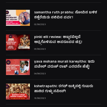
samantha ruth prabhu: ನೋವಿನ ಬಳಿಕ
ಕಣ್ತೆರೆಯಿತು ನಲಿವಿನ ಪರ್ವ!
02/06/2023
pinki elli review: ಅಬ್ಬರವಿಲ್ಲದೆ
ಆದ್ರ್ರಗೊಳಿಸುವ ಅಪರೂಪದ ಚಿತ್ರ!
03/06/2023
yava mohana murali kareyitho: ಇದು
ಪಟೇಲ್ ವರುಣ್ ರಾಜ್ ಎರಡನೇ ಹೆಜ್ಜೆ!
04/06/2023
kshetrapathi: ರಗಡ್ ಲುಕ್ಕಿನಲ್ಲಿ ಗುಟುರು
ಹಾಕಿದ ಗುಳ್ಟು ನವೀನ್!
18/06/2023