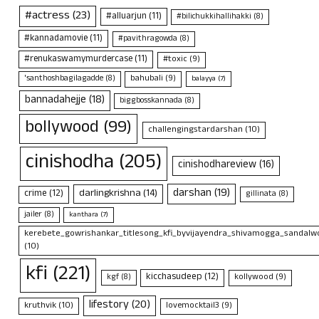
#actress
(23)
#alluarjun
(11)
#bilichukkihallihakki
(8)
#kannadamovie
(11)
#pavithragowda
(8)
#renukaswamymurdercase
(11)
#toxic
(9)
bahubali
(9)
'santhoshbagilagadde
(8)
balayya
(7)
bannadahejje
(18)
biggbosskannada
(8)
bollywood
(99)
challengingstardarshan
(10)
cinishodha
(205)
cinishodhareview
(16)
darshan
(19)
darlingkrishna
(14)
crime
(12)
gillinata
(8)
jailer
(8)
kanthara
(7)
kerebete_gowrishankar_titlesong_kfi_byvijayendra_shivamogga_sandalwo
(10)
kfi
(221)
kicchasudeep
(12)
kollywood
(9)
kgf
(8)
lifestory
(20)
kruthvik
(10)
lovemocktail3
(9)