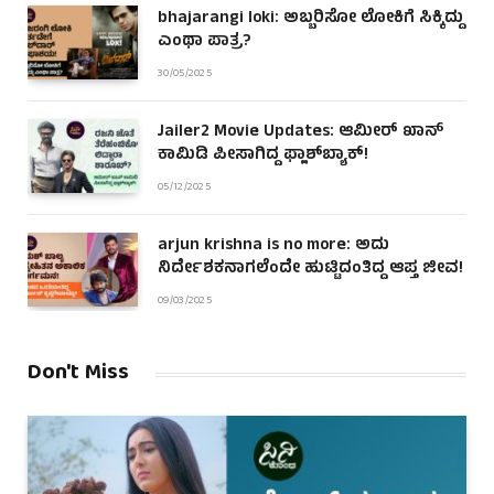
bhajarangi loki: ಅಬ್ಬರಿಸೋ ಲೋಕಿಗೆ ಸಿಕ್ಕಿದ್ದು
ಎಂಥಾ ಪಾತ್ರ?
30/05/2025
Jailer2 Movie Updates: ಆಮೀರ್ ಖಾನ್
ಕಾಮಿಡಿ ಪೀಸಾಗಿದ್ದ ಫ್ಲಾಶ್‌ಬ್ಯಾಕ್!
05/12/2025
arjun krishna is no more: ಅದು
ನಿರ್ದೇಶಕನಾಗಲೆಂದೇ ಹುಟ್ಟಿದಂತಿದ್ದ ಆಪ್ತ ಜೀವ!
09/03/2025
Don't Miss