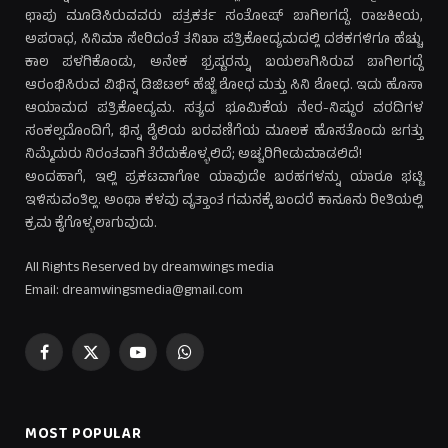
ಛಾಪು ಮೂಡಿಸಿರುವವರು ಪತ್ರಕರ್ತ ಸಂತೋಷ್ ಬಾಗಿಲಗದ್ದೆ. ರಾಜಕೀಯ,
ಅಪರಾಧ, ಸಿನಿಮಾ ಸೇರಿದಂತೆ ತನಿಖಾ ಪತ್ರಿಕೋದ್ಯಮದಲ್ಲಿ ದಶಕಗಳಿಗೂ ಹೆಚ್ಚು
ಕಾಲ ಪಳಗಿಕೊಂಡು, ಅನೇಕ ಭ್ರಷ್ಟರನ್ನು ಬಯಲಾಗಿಸಿರುವ ಬಾಗಿಲಗದ್ದೆ
ಆರಂಭಿಸಿರುವ ವಿಭಿನ್ನ ಡಿಜಿಟಲ್ ಹೆಜ್ಜೆ ಶೋಧ ಮತ್ತು ಸಿನಿ ಶೋಧ. ಇದು ಹೊಸಾ
ಆಯಾಮದ ಪತ್ರಿಕೋದ್ಯಮ. ಸತ್ಯದ ಭೂಮಿಕೆಯ ನೇರ-ನಿಷ್ಠುರ ವರದಿಗಳ
ಸಂಕಲ್ಪದೊಂದಿಗೆ, ಭಿನ್ನ ಶೈಲಿಯ ಬರವಣಿಗೆಯ ಮೂಲಕ ಹೊಸತೊಂದು ಜಗತ್ತು
ನಿಮ್ಮೆದುರು ನಿರಂತವಾಗಿ ತೆರೆದುಕೊಳ್ಳಲಿದೆ; ಅಚ್ಚರಿಗೀಡುಮಾಡಲಿದೆ!
ಅಂದಹಾಗೆ, ಇಲ್ಲಿ ಪ್ರಕಟವಾಗೋ ಯಾವುದೇ ಬರಹಗಳನ್ನು ಯಾರೂ ಭಟ್ಟಿ
ಇಳಿಸುವಂತಿಲ್ಲ. ಅಂಥಾ ಕಳವು ವೃತ್ತಾಂತ ಗಮನಕ್ಕೆ ಬಂದರೆ ಕಾನೂನು ರೀತಿಯಲ್ಲಿ
ಕ್ರಮ ಕೈಗೊಳ್ಳಲಾಗುವುದು.
All Rights Reserved by dreamwings media
Email: dreamwingsmedia@gmail.com
Facebook
X
YouTube
WhatsApp
(Twitter)
MOST POPULAR