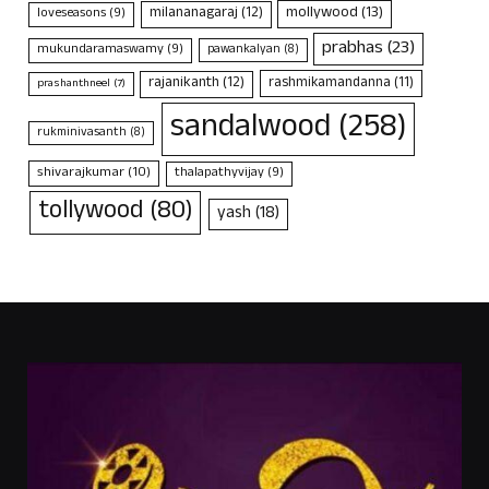
mollywood
(13)
milananagaraj
(12)
loveseasons
(9)
prabhas
(23)
mukundaramaswamy
(9)
pawankalyan
(8)
rajanikanth
(12)
rashmikamandanna
(11)
prashanthneel
(7)
sandalwood
(258)
rukminivasanth
(8)
shivarajkumar
(10)
thalapathyvijay
(9)
tollywood
(80)
yash
(18)