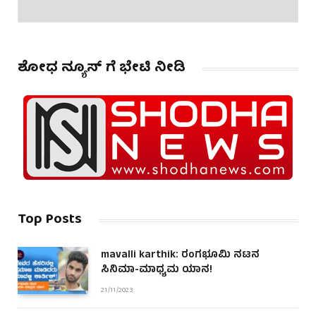
ಶೋಧ ನ್ಯೂಸ್ ಗೆ ಭೇಟಿ ನೀಡಿ
Top Posts
mavalli karthik: ರಂಗಭೂಮಿ ನಟನ
ಸಿನಿಮಾ-ಮಾಧ್ಯಮ ಯಾನ!
21/11/2023