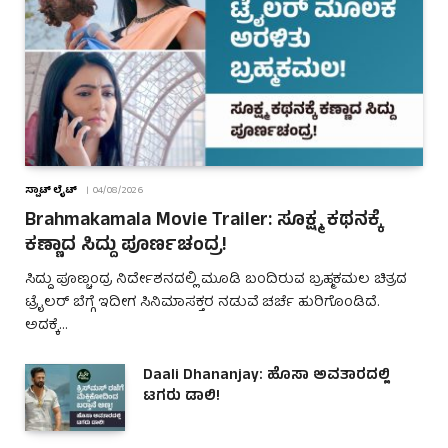
ಸ್ಪಾಟ್ ಲೈಟ್
04/08/2026
Brahmakamala Movie Trailer: ಸೂಕ್ಷ್ಮ ಕಥನಕ್ಕೆ
ಕಣ್ಣಾದ ಸಿದ್ದು ಪೂರ್ಣಚಂದ್ರ!
ಸಿದ್ದು ಪೂಣ್ಚಂದ್ರ ನಿರ್ದೇಶನದಲ್ಲಿ ಮೂಡಿ ಬಂದಿರುವ ಬ್ರಹ್ಮಕಮಲ ಚಿತ್ರದ
ಟ್ರೈಲರ್ ಬೆಗ್ಗೆ ಇದೀಗ ಸಿನಿಮಾಸಕ್ತರ ನಡುವೆ ಚರ್ಚೆ ಹುರಿಗೊಂಡಿದೆ.
ಅದಕ್ಕೆ…
Daali Dhananjay: ಹೊಸಾ ಅವತಾರದಲ್ಲಿ
ಟಗರು ಡಾಲಿ!