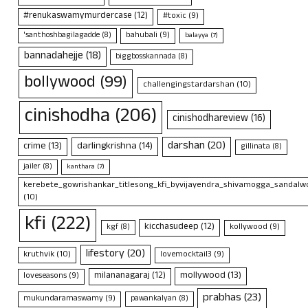
#renukaswamymurdercase
(12)
#toxic
(9)
bahubali
(9)
'santhoshbagilagadde
(8)
balayya
(7)
bannadahejje
(18)
biggbosskannada
(8)
bollywood
(99)
challengingstardarshan
(10)
cinishodha
(206)
cinishodhareview
(16)
darshan
(20)
crime
(13)
darlingkrishna
(14)
gillinata
(8)
jailer
(8)
kanthara
(7)
kerebete_gowrishankar_titlesong_kfi_byvijayendra_shivamogga_sandalwo
(10)
kfi
(222)
kicchasudeep
(12)
kollywood
(9)
kgf
(8)
lifestory
(20)
kruthvik
(10)
lovemocktail3
(9)
mollywood
(13)
milananagaraj
(12)
loveseasons
(9)
prabhas
(23)
mukundaramaswamy
(9)
pawankalyan
(8)