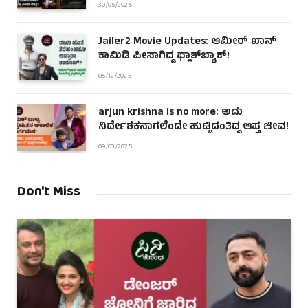
30/05/2025
Jailer2 Movie Updates: ಆಮೀರ್ ಖಾನ್
ಕಾಮಿಡಿ ಪೀಸಾಗಿದ್ದ ಫ್ಲಾಶ್‌ಬ್ಯಾಕ್!
05/12/2025
arjun krishna is no more: ಅದು
ನಿರ್ದೇಶಕನಾಗಲೆಂದೇ ಹುಟ್ಟಿದಂತಿದ್ದ ಆಪ್ತ ಜೀವ!
09/03/2025
Don't Miss