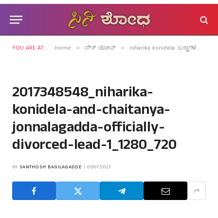
YOU ARE AT:
Home
ಸೌತ್ ಜೋನ್
niharika konidela: ಬಣ್ಣಗಳ ಲೋಕದಲ್ಲಿ ಬಂಧಕ್ಕೆ ಬೆಲೆಯಿಲ್ಲ!
»
»
2017348548_niharika-
konidela-and-chaitanya-
jonnalagadda-officially-
divorced-lead-1_1280_720
BY
SANTHOSH BAGILAGADDE
05/07/2023