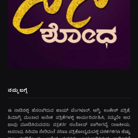
ನಮ್ಮ ಬಗ್ಗೆ
ಈ ನಾಡಿನಲ್ಲಿ ಹೆಸರಾಗಿರುವ ಹಾಯ್ ಬೆಂಗಳೂರ್, ಅಗ್ನಿ, ಲಂಕೇಶ್ ಪತ್ರಿಕೆ,
ಹಿಮಾಗ್ನಿ ಮಂತಾದ ಅನೇಕ ಪತ್ರಿಕೆಗಳಲ್ಲಿ ಕಾರ್ಯನಿರ್ವಹಿಸಿ, ತಮ್ಮದೇ ಆದ
ಛಾಪು ಮೂಡಿಸಿರುವವರು ಪತ್ರಕರ್ತ ಸಂತೋಷ್ ಬಾಗಿಲಗದ್ದೆ. ರಾಜಕೀಯ,
ಅಪರಾಧ, ಸಿನಿಮಾ ಸೇರಿದಂತೆ ತನಿಖಾ ಪತ್ರಿಕೋದ್ಯಮದಲ್ಲಿ ದಶಕಗಳಿಗೂ ಹೆಚ್ಚು