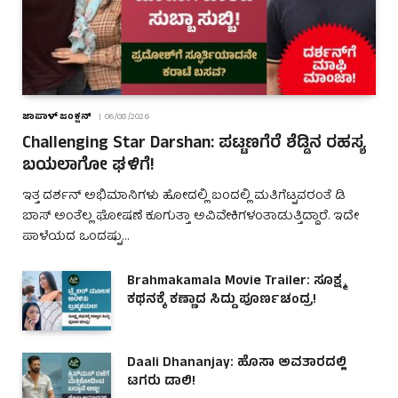
ಜಾಪಾಳ್ ಜಂಕ್ಷನ್
06/08/2026
Challenging Star Darshan: ಪಟ್ಟಣಗೆರೆ ಶೆಡ್ಡಿನ ರಹಸ್ಯ
ಬಯಲಾಗೋ ಘಳಿಗೆ!
ಇತ್ತ ದರ್ಶನ್ ಅಭಿಮಾನಿಗಳು ಹೋದಲ್ಲಿ ಬಂದಲ್ಲಿ ಮತಿಗೆಟ್ಟವರಂತೆ ಡಿ
ಬಾಸ್ ಅಂತೆಲ್ಲ ಘೋಷಣೆ ಕೂಗುತ್ತಾ ಅವಿವೇಕಿಗಳಂತಾಡುತ್ತಿದ್ದಾರೆ. ಇದೇ
ಪಾಳೆಯದ ಒಂದಷ್ಟು…
Brahmakamala Movie Trailer: ಸೂಕ್ಷ್ಮ
ಕಥನಕ್ಕೆ ಕಣ್ಣಾದ ಸಿದ್ದು ಪೂರ್ಣಚಂದ್ರ!
Daali Dhananjay: ಹೊಸಾ ಅವತಾರದಲ್ಲಿ
ಟಗರು ಡಾಲಿ!