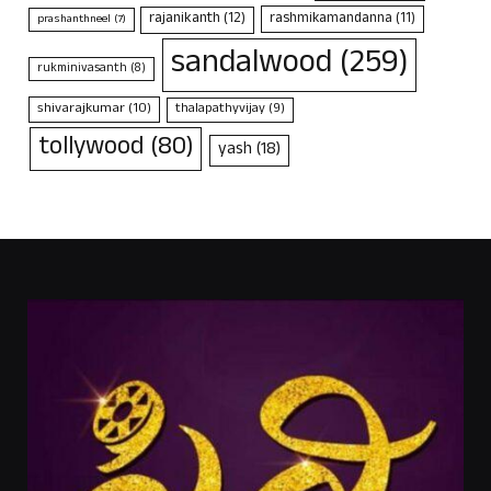
rajanikanth
(12)
rashmikamandanna
(11)
prashanthneel
(7)
sandalwood
(259)
rukminivasanth
(8)
shivarajkumar
(10)
thalapathyvijay
(9)
tollywood
(80)
yash
(18)