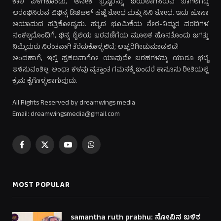
ಕಾಲ ಪಳಗಿಕೊಂಡು, ಅನೇಕ ಭ್ರಷ್ಟರನ್ನು ಬಯಲಾಗಿಸಿರುವ ಬಾಗಿಲಗದ್ದೆ
ಆರಂಭಿಸಿರುವ ವಿಭಿನ್ನ ಡಿಜಿಟಲ್ ಹೆಜ್ಜೆ ಶೋಧ ಮತ್ತು ಸಿನಿ ಶೋಧ. ಇದು ಹೊಸಾ
ಆಯಾಮದ ಪತ್ರಿಕೋದ್ಯಮ. ಸತ್ಯದ ಭೂಮಿಕೆಯ ನೇರ-ನಿಷ್ಠುರ ವರದಿಗಳ
ಸಂಕಲ್ಪದೊಂದಿಗೆ, ಭಿನ್ನ ಶೈಲಿಯ ಬರವಣಿಗೆಯ ಮೂಲಕ ಹೊಸತೊಂದು ಜಗತ್ತು
ನಿಮ್ಮೆದುರು ನಿರಂತವಾಗಿ ತೆರೆದುಕೊಳ್ಳಲಿದೆ; ಅಚ್ಚರಿಗೀಡುಮಾಡಲಿದೆ!
ಅಂದಹಾಗೆ, ಇಲ್ಲಿ ಪ್ರಕಟವಾಗೋ ಯಾವುದೇ ಬರಹಗಳನ್ನು ಯಾರೂ ಭಟ್ಟಿ
ಇಳಿಸುವಂತಿಲ್ಲ. ಅಂಥಾ ಕಳವು ವೃತ್ತಾಂತ ಗಮನಕ್ಕೆ ಬಂದರೆ ಕಾನೂನು ರೀತಿಯಲ್ಲಿ
ಕ್ರಮ ಕೈಗೊಳ್ಳಲಾಗುವುದು.
All Rights Reserved by dreamwings media
Email: dreamwingsmedia@gmail.com
Facebook
X
YouTube
WhatsApp
(Twitter)
MOST POPULAR
samantha ruth prabhu: ನೋವಿನ ಬಳಿಕ