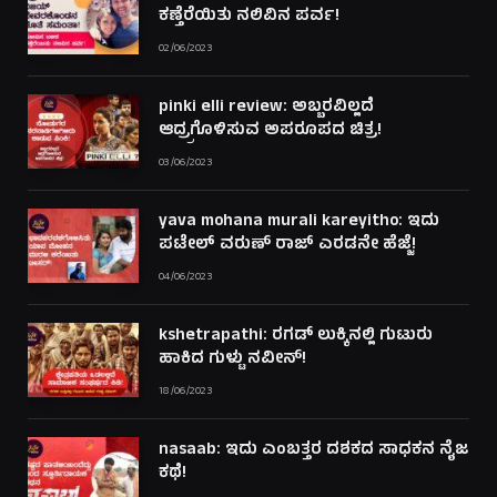
ಕಣ್ತೆರೆಯಿತು ನಲಿವಿನ ಪರ್ವ!
02/06/2023
pinki elli review: ಅಬ್ಬರವಿಲ್ಲದೆ
ಆದ್ರ್ರಗೊಳಿಸುವ ಅಪರೂಪದ ಚಿತ್ರ!
03/06/2023
yava mohana murali kareyitho: ಇದು
ಪಟೇಲ್ ವರುಣ್ ರಾಜ್ ಎರಡನೇ ಹೆಜ್ಜೆ!
04/06/2023
kshetrapathi: ರಗಡ್ ಲುಕ್ಕಿನಲ್ಲಿ ಗುಟುರು
ಹಾಕಿದ ಗುಳ್ಟು ನವೀನ್!
18/06/2023
nasaab: ಇದು ಎಂಬತ್ತರ ದಶಕದ ಸಾಧಕನ ನೈಜ
ಕಥೆ!