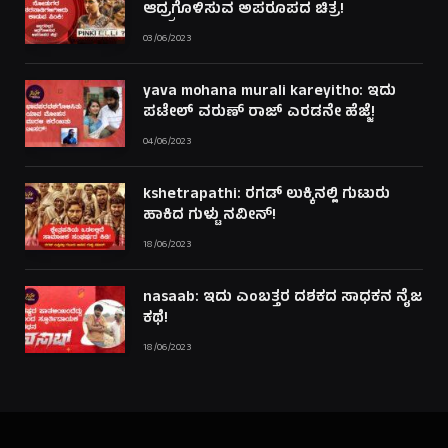
ಆದ್ರ್ರಗೊಳಿಸುವ ಅಪರೂಪದ ಚಿತ್ರ!
03/06/2023
yava mohana murali kareyitho: ಇದು
ಪಟೇಲ್ ವರುಣ್ ರಾಜ್ ಎರಡನೇ ಹೆಜ್ಜೆ!
04/06/2023
kshetrapathi: ರಗಡ್ ಲುಕ್ಕಿನಲ್ಲಿ ಗುಟುರು
ಹಾಕಿದ ಗುಳ್ಟು ನವೀನ್!
18/06/2023
nasaab: ಇದು ಎಂಬತ್ತರ ದಶಕದ ಸಾಧಕನ ನೈಜ
ಕಥೆ!
18/06/2023