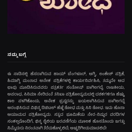
ನಮ್ಮ ಬಗ್ಗೆ
ಈ ನಾಡಿನಲ್ಲಿ ಹೆಸರಾಗಿರುವ ಹಾಯ್ ಬೆಂಗಳೂರ್, ಅಗ್ನಿ, ಲಂಕೇಶ್ ಪತ್ರಿಕೆ,
ಹಿಮಾಗ್ನಿ ಮಂತಾದ ಅನೇಕ ಪತ್ರಿಕೆಗಳಲ್ಲಿ ಕಾರ್ಯನಿರ್ವಹಿಸಿ, ತಮ್ಮದೇ ಆದ
ಛಾಪು ಮೂಡಿಸಿರುವವರು ಪತ್ರಕರ್ತ ಸಂತೋಷ್ ಬಾಗಿಲಗದ್ದೆ. ರಾಜಕೀಯ,
ಅಪರಾಧ, ಸಿನಿಮಾ ಸೇರಿದಂತೆ ತನಿಖಾ ಪತ್ರಿಕೋದ್ಯಮದಲ್ಲಿ ದಶಕಗಳಿಗೂ ಹೆಚ್ಚು
ಕಾಲ ಪಳಗಿಕೊಂಡು, ಅನೇಕ ಭ್ರಷ್ಟರನ್ನು ಬಯಲಾಗಿಸಿರುವ ಬಾಗಿಲಗದ್ದೆ
ಆರಂಭಿಸಿರುವ ವಿಭಿನ್ನ ಡಿಜಿಟಲ್ ಹೆಜ್ಜೆ ಶೋಧ ಮತ್ತು ಸಿನಿ ಶೋಧ. ಇದು ಹೊಸಾ
ಆಯಾಮದ ಪತ್ರಿಕೋದ್ಯಮ. ಸತ್ಯದ ಭೂಮಿಕೆಯ ನೇರ-ನಿಷ್ಠುರ ವರದಿಗಳ
ಸಂಕಲ್ಪದೊಂದಿಗೆ, ಭಿನ್ನ ಶೈಲಿಯ ಬರವಣಿಗೆಯ ಮೂಲಕ ಹೊಸತೊಂದು ಜಗತ್ತು
ನಿಮ್ಮೆದುರು ನಿರಂತವಾಗಿ ತೆರೆದುಕೊಳ್ಳಲಿದೆ; ಅಚ್ಚರಿಗೀಡುಮಾಡಲಿದೆ!