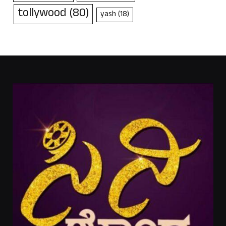
tollywood
(80)
yash
(18)