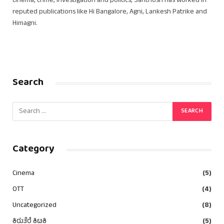
cinema, crime, investigation and politics, Santhosh has worked in
reputed publications like Hi Bangalore, Agni, Lankesh Patrike and
Himagni.
Search
Category
Cinema
(5)
OTT
(4)
Uncategorized
(8)
ಕಿರುತೆರೆ ಕಿಟಕಿ
(5)