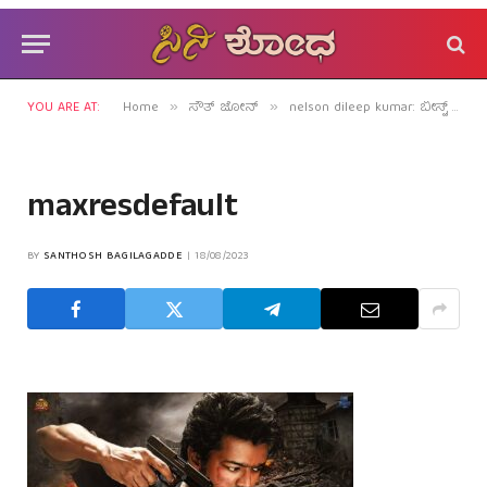
YOU ARE AT:
Home
ಸೌತ್ ಜೋನ್
nelson dileep kumar: ಬೀಸ್ಟ್ ಊಸ್ಟ್ ಆದದ್ದಕ್ಕೆ ಕಾರಣವೇನು?
»
»
maxresdefault
BY
SANTHOSH BAGILAGADDE
18/08/2023