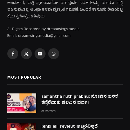
ಅಂದಹಾಗೆ, ಇಲ್ಲಿ ಪ್ರಕಟವಾಗೋ ಯಾವುದೇ ಬರಹಗಳನ್ನು ಯಾರೂ ಭಟ್ಟಿ
ಇಳಿಸುವಂತಿಲ್ಲ. ಅಂಥಾ ಕಳವು ವೃತ್ತಾಂತ ಗಮನಕ್ಕೆ ಬಂದರೆ ಕಾನೂನು ರೀತಿಯಲ್ಲಿ
ಕ್ರಮ ಕೈಗೊಳ್ಳಲಾಗುವುದು.
All Rights Reserved by dreamwings media
Email: dreamwingsmedia@gmail.com
Facebook
X
YouTube
WhatsApp
(Twitter)
MOST POPULAR
samantha ruth prabhu: ನೋವಿನ ಬಳಿಕ
ಕಣ್ತೆರೆಯಿತು ನಲಿವಿನ ಪರ್ವ!
02/06/2023
pinki elli review: ಅಬ್ಬರವಿಲ್ಲದೆ