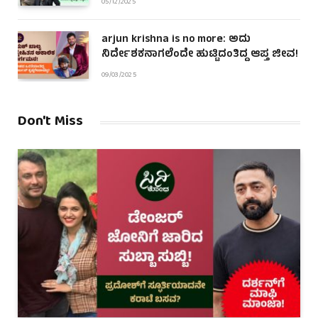
05/12/2025
arjun krishna is no more: ಅದು
ನಿರ್ದೇಶಕನಾಗಲೆಂದೇ ಹುಟ್ಟಿದಂತಿದ್ದ ಆಪ್ತ ಜೀವ!
09/03/2025
Don't Miss