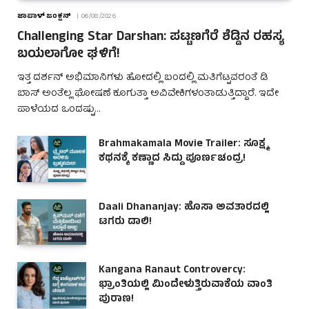
ಜಾಪಾಳ್ ಜಂಕ್ಷನ್
06/08/2026
Challenging Star Darshan: ಪಟ್ಟಣಗೆರೆ ಶೆಡ್ಡಿನ ರಹಸ್ಯ
ಬಯಲಾಗೋ ಘಳಿಗೆ!
ಇತ್ತ ದರ್ಶನ್ ಅಭಿಮಾನಿಗಳು ಹೋದಲ್ಲಿ ಬಂದಲ್ಲಿ ಮತಿಗೆಟ್ಟವರಂತೆ ಡಿ
ಬಾಸ್ ಅಂತೆಲ್ಲ ಘೋಷಣೆ ಕೂಗುತ್ತಾ ಅವಿವೇಕಿಗಳಂತಾಡುತ್ತಿದ್ದಾರೆ. ಇದೇ
ಪಾಳೆಯದ ಒಂದಷ್ಟು…
Brahmakamala Movie Trailer: ಸೂಕ್ಷ್ಮ
ಕಥನಕ್ಕೆ ಕಣ್ಣಾದ ಸಿದ್ದು ಪೂರ್ಣಚಂದ್ರ!
Daali Dhananjay: ಹೊಸಾ ಅವತಾರದಲ್ಲಿ
ಟಗರು ಡಾಲಿ!
Kangana Ranaut Controvercy:
ಭ್ರಾಂತಿಯಲ್ಲಿ ಮಿಂದೇಳುತ್ತಿರುವಾಕೆಯ ವಾಂತಿ
ಪುರಾಣ!