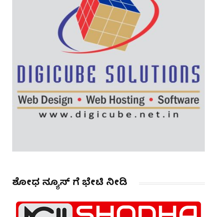
ಶೋಧ ನ್ಯೂಸ್ ಗೆ ಭೇಟಿ ನೀಡಿ