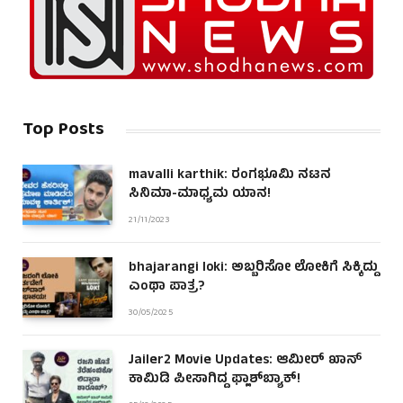
Top Posts
mavalli karthik: ರಂಗಭೂಮಿ ನಟನ
ಸಿನಿಮಾ-ಮಾಧ್ಯಮ ಯಾನ!
21/11/2023
bhajarangi loki: ಅಬ್ಬರಿಸೋ ಲೋಕಿಗೆ ಸಿಕ್ಕಿದ್ದು
ಎಂಥಾ ಪಾತ್ರ?
30/05/2025
Jailer2 Movie Updates: ಆಮೀರ್ ಖಾನ್
ಕಾಮಿಡಿ ಪೀಸಾಗಿದ್ದ ಫ್ಲಾಶ್‌ಬ್ಯಾಕ್!