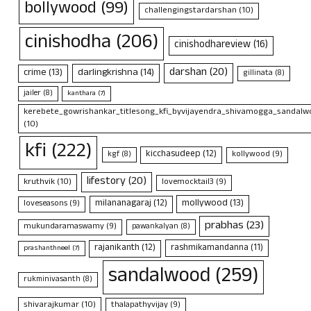
bollywood
(99)
challengingstardarshan
(10)
cinishodha
(206)
cinishodhareview
(16)
darshan
(20)
crime
(13)
darlingkrishna
(14)
gillinata
(8)
jailer
(8)
kanthara
(7)
kerebete_gowrishankar_titlesong_kfi_byvijayendra_shivamogga_sandalwo
(10)
kfi
(222)
kicchasudeep
(12)
kollywood
(9)
kgf
(8)
lifestory
(20)
kruthvik
(10)
lovemocktail3
(9)
mollywood
(13)
milananagaraj
(12)
loveseasons
(9)
prabhas
(23)
mukundaramaswamy
(9)
pawankalyan
(8)
rajanikanth
(12)
rashmikamandanna
(11)
prashanthneel
(7)
sandalwood
(259)
rukminivasanth
(8)
shivarajkumar
(10)
thalapathyvijay
(9)