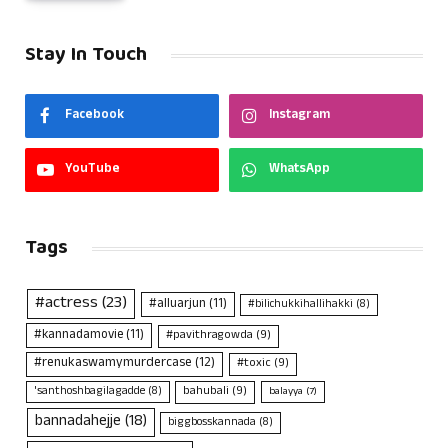
Stay In Touch
Facebook
Instagram
YouTube
WhatsApp
Tags
#actress
(23)
#alluarjun
(11)
#bilichukkihallihakki
(8)
#kannadamovie
(11)
#pavithragowda
(9)
#renukaswamymurdercase
(12)
#toxic
(9)
bahubali
(9)
'santhoshbagilagadde
(8)
balayya
(7)
bannadahejje
(18)
biggbosskannada
(8)