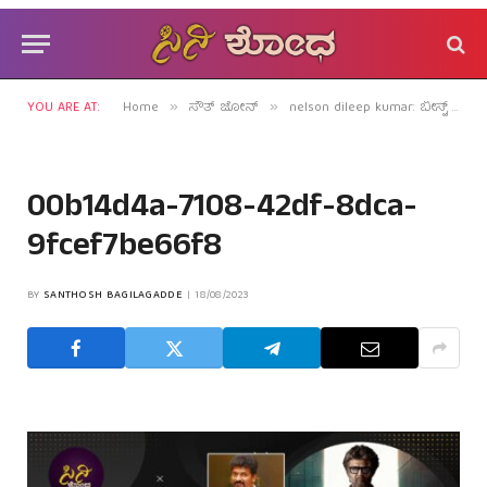
YOU ARE AT:
Home
ಸೌತ್ ಜೋನ್
nelson dileep kumar: ಬೀಸ್ಟ್ ಊಸ್ಟ್ ಆದದ್ದಕ್ಕೆ ಕಾರಣವೇನು?
»
»
00b14d4a-7108-42df-8dca-
9fcef7be66f8
BY
SANTHOSH BAGILAGADDE
18/08/2023