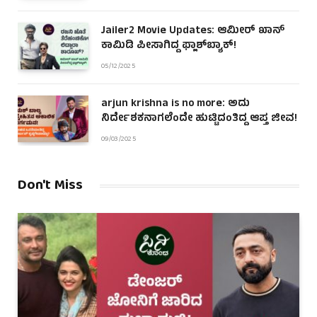
Jailer2 Movie Updates: ಆಮೀರ್ ಖಾನ್
ಕಾಮಿಡಿ ಪೀಸಾಗಿದ್ದ ಫ್ಲಾಶ್‌ಬ್ಯಾಕ್!
05/12/2025
arjun krishna is no more: ಅದು
ನಿರ್ದೇಶಕನಾಗಲೆಂದೇ ಹುಟ್ಟಿದಂತಿದ್ದ ಆಪ್ತ ಜೀವ!
09/03/2025
Don't Miss