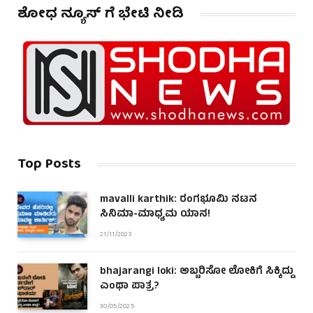
ಶೋಧ ನ್ಯೂಸ್ ಗೆ ಭೇಟಿ ನೀಡಿ
Top Posts
mavalli karthik: ರಂಗಭೂಮಿ ನಟನ
ಸಿನಿಮಾ-ಮಾಧ್ಯಮ ಯಾನ!
21/11/2023
bhajarangi loki: ಅಬ್ಬರಿಸೋ ಲೋಕಿಗೆ ಸಿಕ್ಕಿದ್ದು
ಎಂಥಾ ಪಾತ್ರ?
30/05/2025