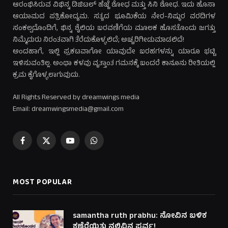
ಆರಂಭಿಸಿರುವ ವಿಭಿನ್ನ ಡಿಜಿಟಲ್ ಹೆಜ್ಜೆ ಶೋಧ ಮತ್ತು ಸಿನಿ ಶೋಧ. ಇದು ಹೊಸಾ
ಆಯಾಮದ ಪತ್ರಿಕೋದ್ಯಮ. ಸತ್ಯದ ಭೂಮಿಕೆಯ ನೇರ-ನಿಷ್ಠುರ ವರದಿಗಳ
ಸಂಕಲ್ಪದೊಂದಿಗೆ, ಭಿನ್ನ ಶೈಲಿಯ ಬರವಣಿಗೆಯ ಮೂಲಕ ಹೊಸತೊಂದು ಜಗತ್ತು
ನಿಮ್ಮೆದುರು ನಿರಂತವಾಗಿ ತೆರೆದುಕೊಳ್ಳಲಿದೆ; ಅಚ್ಚರಿಗೀಡುಮಾಡಲಿದೆ!
ಅಂದಹಾಗೆ, ಇಲ್ಲಿ ಪ್ರಕಟವಾಗೋ ಯಾವುದೇ ಬರಹಗಳನ್ನು ಯಾರೂ ಭಟ್ಟಿ
ಇಳಿಸುವಂತಿಲ್ಲ. ಅಂಥಾ ಕಳವು ವೃತ್ತಾಂತ ಗಮನಕ್ಕೆ ಬಂದರೆ ಕಾನೂನು ರೀತಿಯಲ್ಲಿ
ಕ್ರಮ ಕೈಗೊಳ್ಳಲಾಗುವುದು.
All Rights Reserved by dreamwings media
Email: dreamwingsmedia@gmail.com
Facebook
X
YouTube
WhatsApp
(Twitter)
MOST POPULAR
samantha ruth prabhu: ನೋವಿನ ಬಳಿಕ
ಕಣ್ತೆರೆಯಿತು ನಲಿವಿನ ಪರ್ವ!