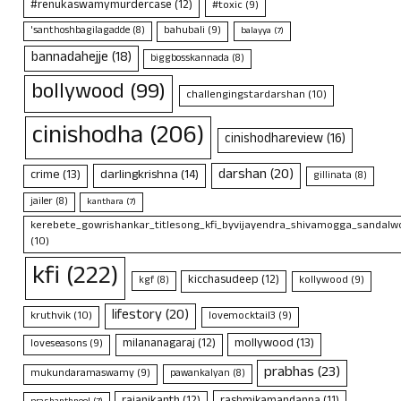
#renukaswamymurdercase
(12)
#toxic
(9)
bahubali
(9)
'santhoshbagilagadde
(8)
balayya
(7)
bannadahejje
(18)
biggbosskannada
(8)
bollywood
(99)
challengingstardarshan
(10)
cinishodha
(206)
cinishodhareview
(16)
darshan
(20)
crime
(13)
darlingkrishna
(14)
gillinata
(8)
jailer
(8)
kanthara
(7)
kerebete_gowrishankar_titlesong_kfi_byvijayendra_shivamogga_sandalwo
(10)
kfi
(222)
kicchasudeep
(12)
kollywood
(9)
kgf
(8)
lifestory
(20)
kruthvik
(10)
lovemocktail3
(9)
mollywood
(13)
milananagaraj
(12)
loveseasons
(9)
prabhas
(23)
mukundaramaswamy
(9)
pawankalyan
(8)