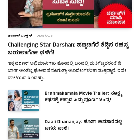
ಜಾಪಾಳ್ ಜಂಕ್ಷನ್
06/08/2026
Challenging Star Darshan: ಪಟ್ಟಣಗೆರೆ ಶೆಡ್ಡಿನ ರಹಸ್ಯ
ಬಯಲಾಗೋ ಘಳಿಗೆ!
ಇತ್ತ ದರ್ಶನ್ ಅಭಿಮಾನಿಗಳು ಹೋದಲ್ಲಿ ಬಂದಲ್ಲಿ ಮತಿಗೆಟ್ಟವರಂತೆ ಡಿ
ಬಾಸ್ ಅಂತೆಲ್ಲ ಘೋಷಣೆ ಕೂಗುತ್ತಾ ಅವಿವೇಕಿಗಳಂತಾಡುತ್ತಿದ್ದಾರೆ. ಇದೇ
ಪಾಳೆಯದ ಒಂದಷ್ಟು…
Brahmakamala Movie Trailer: ಸೂಕ್ಷ್ಮ
ಕಥನಕ್ಕೆ ಕಣ್ಣಾದ ಸಿದ್ದು ಪೂರ್ಣಚಂದ್ರ!
Daali Dhananjay: ಹೊಸಾ ಅವತಾರದಲ್ಲಿ
ಟಗರು ಡಾಲಿ!