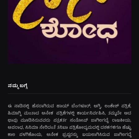
ನಮ್ಮ ಬಗ್ಗೆ
ಈ ನಾಡಿನಲ್ಲಿ ಹೆಸರಾಗಿರುವ ಹಾಯ್ ಬೆಂಗಳೂರ್, ಅಗ್ನಿ, ಲಂಕೇಶ್ ಪತ್ರಿಕೆ,
ಹಿಮಾಗ್ನಿ ಮಂತಾದ ಅನೇಕ ಪತ್ರಿಕೆಗಳಲ್ಲಿ ಕಾರ್ಯನಿರ್ವಹಿಸಿ, ತಮ್ಮದೇ ಆದ
ಛಾಪು ಮೂಡಿಸಿರುವವರು ಪತ್ರಕರ್ತ ಸಂತೋಷ್ ಬಾಗಿಲಗದ್ದೆ. ರಾಜಕೀಯ,
ಅಪರಾಧ, ಸಿನಿಮಾ ಸೇರಿದಂತೆ ತನಿಖಾ ಪತ್ರಿಕೋದ್ಯಮದಲ್ಲಿ ದಶಕಗಳಿಗೂ ಹೆಚ್ಚು
ಕಾಲ ಪಳಗಿಕೊಂಡು, ಅನೇಕ ಭ್ರಷ್ಟರನ್ನು ಬಯಲಾಗಿಸಿರುವ ಬಾಗಿಲಗದ್ದೆ