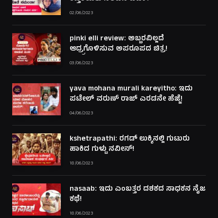
02/06/2023
pinki elli review: ಅಬ್ಬರವಿಲ್ಲದೆ
ಆದ್ರ್ರಗೊಳಿಸುವ ಅಪರೂಪದ ಚಿತ್ರ!
03/06/2023
yava mohana murali kareyitho: ಇದು
ಪಟೇಲ್ ವರುಣ್ ರಾಜ್ ಎರಡನೇ ಹೆಜ್ಜೆ!
04/06/2023
kshetrapathi: ರಗಡ್ ಲುಕ್ಕಿನಲ್ಲಿ ಗುಟುರು
ಹಾಕಿದ ಗುಳ್ಟು ನವೀನ್!
18/06/2023
nasaab: ಇದು ಎಂಬತ್ತರ ದಶಕದ ಸಾಧಕನ ನೈಜ
ಕಥೆ!
18/06/2023