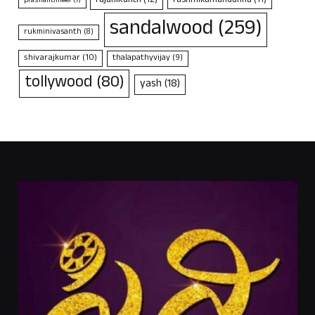
rajanikanth
(12)
rashmikamandanna
(11)
prashanthneel
(7)
sandalwood
(259)
rukminivasanth
(8)
shivarajkumar
(10)
thalapathyvijay
(9)
tollywood
(80)
yash
(18)