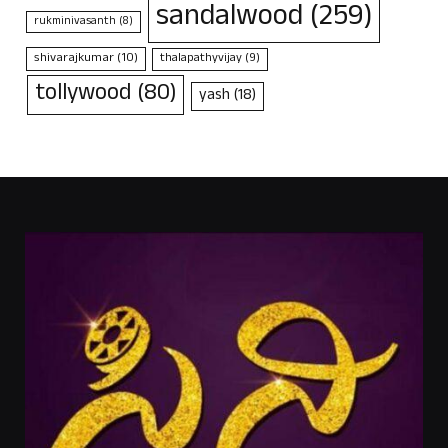
sandalwood
(259)
rukminivasanth
(8)
shivarajkumar
(10)
thalapathyvijay
(9)
tollywood
(80)
yash
(18)