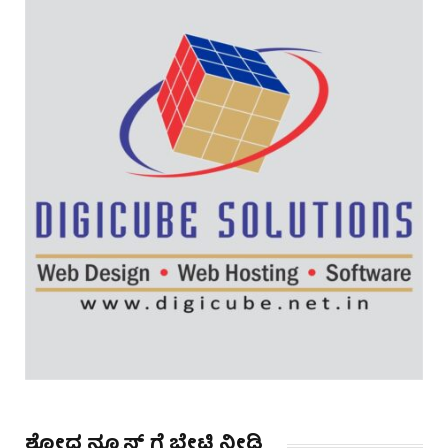
ಶೋಧ ನ್ಯೂಸ್ ಗೆ ಭೇಟಿ ನೀಡಿ