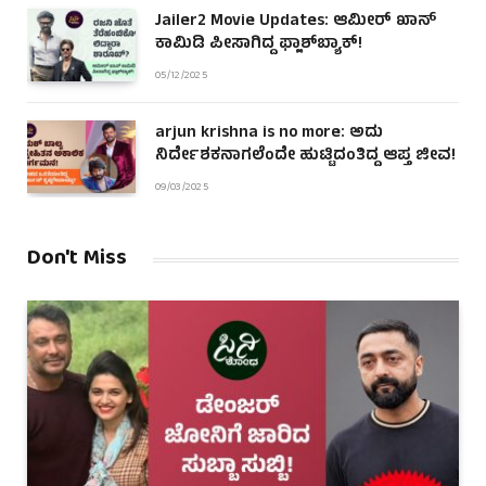
Jailer2 Movie Updates: ಆಮೀರ್ ಖಾನ್
ಕಾಮಿಡಿ ಪೀಸಾಗಿದ್ದ ಫ್ಲಾಶ್‌ಬ್ಯಾಕ್!
05/12/2025
arjun krishna is no more: ಅದು
ನಿರ್ದೇಶಕನಾಗಲೆಂದೇ ಹುಟ್ಟಿದಂತಿದ್ದ ಆಪ್ತ ಜೀವ!
09/03/2025
Don't Miss