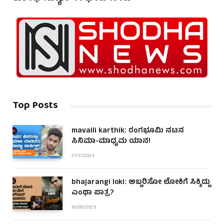
Top Posts
mavalli karthik: ರಂಗಭೂಮಿ ನಟನ
ಸಿನಿಮಾ-ಮಾಧ್ಯಮ ಯಾನ!
21/11/2023
bhajarangi loki: ಅಬ್ಬರಿಸೋ ಲೋಕಿಗೆ ಸಿಕ್ಕಿದ್ದು
ಎಂಥಾ ಪಾತ್ರ?
30/05/2025