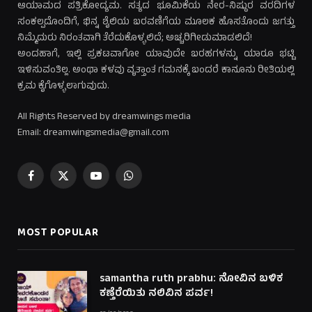
ಆಯಾಮದ ಪತ್ರಿಕೋದ್ಯಮ. ಸತ್ಯದ ಭೂಮಿಕೆಯ ನೇರ-ನಿಷ್ಠುರ ವರದಿಗಳ
ಸಂಕಲ್ಪದೊಂದಿಗೆ, ಭಿನ್ನ ಶೈಲಿಯ ಬರವಣಿಗೆಯ ಮೂಲಕ ಹೊಸತೊಂದು ಜಗತ್ತು
ನಿಮ್ಮೆದುರು ನಿರಂತವಾಗಿ ತೆರೆದುಕೊಳ್ಳಲಿದೆ; ಅಚ್ಚರಿಗೀಡುಮಾಡಲಿದೆ!
ಅಂದಹಾಗೆ, ಇಲ್ಲಿ ಪ್ರಕಟವಾಗೋ ಯಾವುದೇ ಬರಹಗಳನ್ನು ಯಾರೂ ಭಟ್ಟಿ
ಇಳಿಸುವಂತಿಲ್ಲ. ಅಂಥಾ ಕಳವು ವೃತ್ತಾಂತ ಗಮನಕ್ಕೆ ಬಂದರೆ ಕಾನೂನು ರೀತಿಯಲ್ಲಿ
ಕ್ರಮ ಕೈಗೊಳ್ಳಲಾಗುವುದು.
All Rights Reserved by dreamwings media
Email: dreamwingsmedia@gmail.com
Facebook
X
YouTube
WhatsApp
(Twitter)
MOST POPULAR
samantha ruth prabhu: ನೋವಿನ ಬಳಿಕ
ಕಣ್ತೆರೆಯಿತು ನಲಿವಿನ ಪರ್ವ!