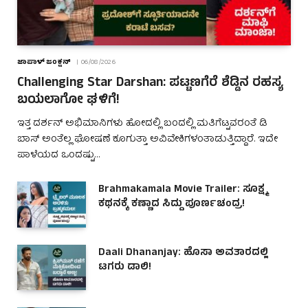
ಜಾಪಾಳ್ ಜಂಕ್ಷನ್
06/08/2026
Challenging Star Darshan: ಪಟ್ಟಣಗೆರೆ ಶೆಡ್ಡಿನ ರಹಸ್ಯ
ಬಯಲಾಗೋ ಘಳಿಗೆ!
ಇತ್ತ ದರ್ಶನ್ ಅಭಿಮಾನಿಗಳು ಹೋದಲ್ಲಿ ಬಂದಲ್ಲಿ ಮತಿಗೆಟ್ಟವರಂತೆ ಡಿ
ಬಾಸ್ ಅಂತೆಲ್ಲ ಘೋಷಣೆ ಕೂಗುತ್ತಾ ಅವಿವೇಕಿಗಳಂತಾಡುತ್ತಿದ್ದಾರೆ. ಇದೇ
ಪಾಳೆಯದ ಒಂದಷ್ಟು…
Brahmakamala Movie Trailer: ಸೂಕ್ಷ್ಮ
ಕಥನಕ್ಕೆ ಕಣ್ಣಾದ ಸಿದ್ದು ಪೂರ್ಣಚಂದ್ರ!
Daali Dhananjay: ಹೊಸಾ ಅವತಾರದಲ್ಲಿ
ಟಗರು ಡಾಲಿ!