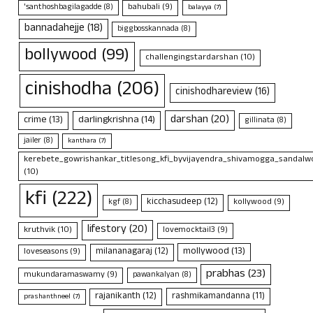
bahubali
(9)
'santhoshbagilagadde
(8)
balayya
(7)
bannadahejje
(18)
biggbosskannada
(8)
bollywood
(99)
challengingstardarshan
(10)
cinishodha
(206)
cinishodhareview
(16)
darshan
(20)
crime
(13)
darlingkrishna
(14)
gillinata
(8)
jailer
(8)
kanthara
(7)
kerebete_gowrishankar_titlesong_kfi_byvijayendra_shivamogga_sandalwo
(10)
kfi
(222)
kicchasudeep
(12)
kollywood
(9)
kgf
(8)
lifestory
(20)
kruthvik
(10)
lovemocktail3
(9)
mollywood
(13)
milananagaraj
(12)
loveseasons
(9)
prabhas
(23)
mukundaramaswamy
(9)
pawankalyan
(8)
rajanikanth
(12)
rashmikamandanna
(11)
prashanthneel
(7)