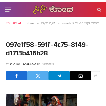
YOU ARE AT:
Home
ಸ್ಪಾಟ್ ಲೈಟ್
nasaab: ಇದು ಎಂಬತ್ತರ ದಶಕದ ಸಾಧಕನ ನೈಜ ಕಥೆ!
»
»
097e1f58-591f-4c75-8149-
d1713b416b28
BY
SANTHOSH BAGILAGADDE
18/06/2023