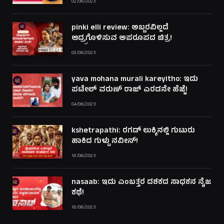
02/06/2023
pinki elli review: ಅಬ್ಬರವಿಲ್ಲದೆ
ಆದ್ರ್ರಗೊಳಿಸುವ ಅಪರೂಪದ ಚಿತ್ರ!
03/06/2023
yava mohana murali kareyitho: ಇದು
ಪಟೇಲ್ ವರುಣ್ ರಾಜ್ ಎರಡನೇ ಹೆಜ್ಜೆ!
04/06/2023
kshetrapathi: ರಗಡ್ ಲುಕ್ಕಿನಲ್ಲಿ ಗುಟುರು
ಹಾಕಿದ ಗುಳ್ಟು ನವೀನ್!
18/06/2023
nasaab: ಇದು ಎಂಬತ್ತರ ದಶಕದ ಸಾಧಕನ ನೈಜ
ಕಥೆ!
18/06/2023