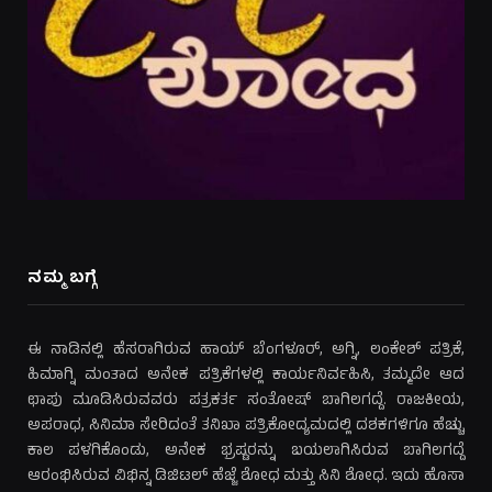
ನಮ್ಮ ಬಗ್ಗೆ
ಈ ನಾಡಿನಲ್ಲಿ ಹೆಸರಾಗಿರುವ ಹಾಯ್ ಬೆಂಗಳೂರ್, ಅಗ್ನಿ, ಲಂಕೇಶ್ ಪತ್ರಿಕೆ,
ಹಿಮಾಗ್ನಿ ಮಂತಾದ ಅನೇಕ ಪತ್ರಿಕೆಗಳಲ್ಲಿ ಕಾರ್ಯನಿರ್ವಹಿಸಿ, ತಮ್ಮದೇ ಆದ
ಛಾಪು ಮೂಡಿಸಿರುವವರು ಪತ್ರಕರ್ತ ಸಂತೋಷ್ ಬಾಗಿಲಗದ್ದೆ. ರಾಜಕೀಯ,
ಅಪರಾಧ, ಸಿನಿಮಾ ಸೇರಿದಂತೆ ತನಿಖಾ ಪತ್ರಿಕೋದ್ಯಮದಲ್ಲಿ ದಶಕಗಳಿಗೂ ಹೆಚ್ಚು
ಕಾಲ ಪಳಗಿಕೊಂಡು, ಅನೇಕ ಭ್ರಷ್ಟರನ್ನು ಬಯಲಾಗಿಸಿರುವ ಬಾಗಿಲಗದ್ದೆ
ಆರಂಭಿಸಿರುವ ವಿಭಿನ್ನ ಡಿಜಿಟಲ್ ಹೆಜ್ಜೆ ಶೋಧ ಮತ್ತು ಸಿನಿ ಶೋಧ. ಇದು ಹೊಸಾ