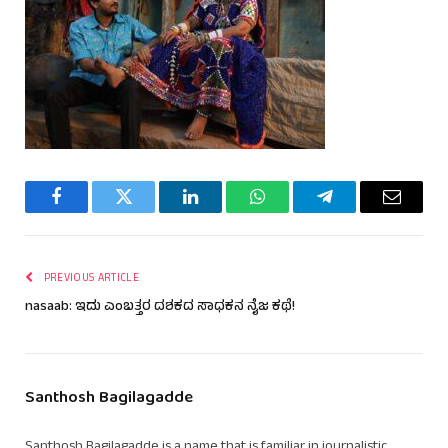
Facebook
Twitter
LinkedIn
WhatsApp
Telegram
Email
PREVIOUS ARTICLE
nasaab: ಇದು ಎಂಬತ್ತರ ದಶಕದ ಸಾಧಕನ ನೈಜ ಕಥೆ!
Santhosh Bagilagadde
Santhosh Bagilagadde is a name that is familiar in journalistic