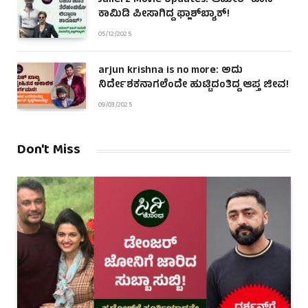
Jailer2 Movie Updates: ಆಮೀರ್ ಖಾನ್
ಕಾಮಿಡಿ ಪೀಸಾಗಿದ್ದ ಫ್ಲಾಶ್‌ಬ್ಯಾಕ್!
05/12/2025
arjun krishna is no more: ಅದು
ನಿರ್ದೇಶಕನಾಗಲೆಂದೇ ಹುಟ್ಟಿದಂತಿದ್ದ ಆಪ್ತ ಜೀವ!
09/03/2025
Don't Miss