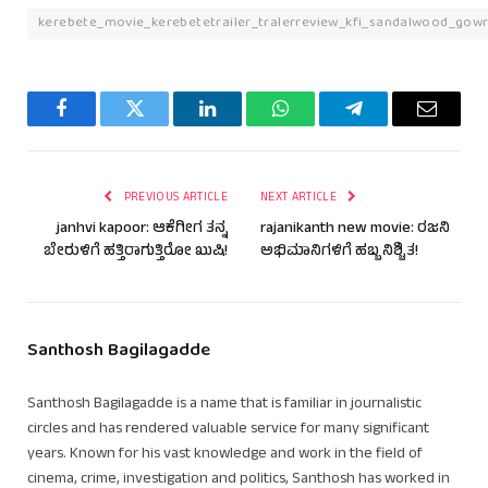
kerebete_movie_kerebetetrailer_tralerreview_kfi_sandalwood_gowr
Facebook
Twitter
LinkedIn
WhatsApp
Telegram
Email
PREVIOUS ARTICLE
NEXT ARTICLE
janhvi kapoor: ಆಕೆಗೀಗ ತನ್ನ
rajanikanth new movie: ರಜನಿ
ಬೇರುಳಿಗೆ ಹತ್ತಿರಾಗುತ್ತಿರೋ ಖುಷಿ!
ಅಭಿಮಾನಿಗಳಿಗೆ ಹಬ್ಬ ನಿಶ್ಚಿತ!
Santhosh Bagilagadde
Santhosh Bagilagadde is a name that is familiar in journalistic
circles and has rendered valuable service for many significant
years. Known for his vast knowledge and work in the field of
cinema, crime, investigation and politics, Santhosh has worked in