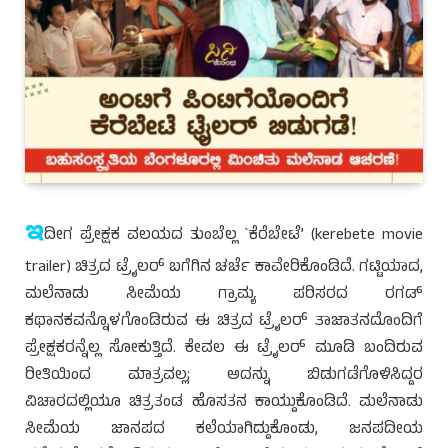
ಇ
ದೀಗ ಪ್ರೇಕ್ಷಕ ವಲಯದ ತುಂಬೆಲ್ಲ `ಕೆರೆಬೇಟೆ’ (kerebete movie
trailer) ಚಿತ್ರದ ಟ್ರೈಲರ್ ಬಗೆಗಿನ ಚರ್ಚೆ ಕಾವೇರಿಕೊಂಡಿದೆ. ಗಟ್ಟಿಯಾದ,
ಮಲೆನಾಡು ಸೀಮೆಯ ಗ್ರಾಮ್ಯ ಪರಿಸರದ ರಗಡ್
ಕಥಾನಕವನ್ನೊಳಗೊಂಡಿರುವ ಈ ಚಿತ್ರದ ಟ್ರೈಲರ್ ತಾಜಾತನದೊಂದಿಗೆ
ಪ್ರೇಕ್ಷಕರನ್ನೆಲ್ಲ ಸೋಕುತ್ತಿದೆ. ಕೇವಲ ಈ ಟ್ರೈಲರ್ ಮೂಡಿ ಬಂದಿರುವ
ರೀತಿಯಿಂದ ಮಾತ್ರವಲ್ಲ; ಅದನ್ನು ಬಿಡುಗಡೆಗೊಳಿಸಿದ್ದರ
ವಿಚಾರದಲ್ಲಿಯೂ ಚಿತ್ರತಂಡ ಹೊಸತನ ಕಾಯ್ದುಕೊಂಡಿದೆ. ಮಲೆನಾಡು
ಸೀಮೆಯ ಜಾನಪದ ಕಲೆಯಾಗಿದ್ದುಕೊಂಡು, ಜನಪದೀಯ