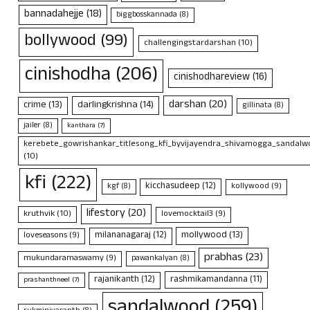
bannadahejje
(18)
biggbosskannada
(8)
bollywood
(99)
challengingstardarshan
(10)
cinishodha
(206)
cinishodhareview
(16)
darshan
(20)
crime
(13)
darlingkrishna
(14)
gillinata
(8)
jailer
(8)
kanthara
(7)
kerebete_gowrishankar_titlesong_kfi_byvijayendra_shivamogga_sandalwo
(10)
kfi
(222)
kicchasudeep
(12)
kollywood
(9)
kgf
(8)
lifestory
(20)
kruthvik
(10)
lovemocktail3
(9)
mollywood
(13)
milananagaraj
(12)
loveseasons
(9)
prabhas
(23)
mukundaramaswamy
(9)
pawankalyan
(8)
rajanikanth
(12)
rashmikamandanna
(11)
prashanthneel
(7)
sandalwood
(259)