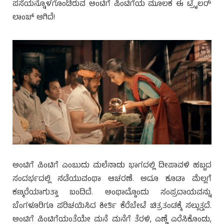
ಪಸೆಯನ್ನೊಳಗೊಂಡಿರುವ ಅಂಟಿಗೆ ಪಿಂಟಿಗೆಯ ಮೂಲಕ ಈ ಟ್ರೈಲರ್
ಲಾಂಚ್ ಆಗಿದೆ!
ಅಂಟಿಗೆ ಪಿಂಟಿಗೆ ಎಂಬುದು ಮಲೆನಾಡು ಭಾಗದಲ್ಲಿ ದೀಪಾವಳಿ ಹಬ್ಬದ
ಸಂದರ್ಭದಲ್ಲಿ ನಡೆಯುವಂಥಾ ಆಚರಣೆ. ಅದೂ ಕೂಡಾ ಮೆಲ್ಲಗೆ
ಕಣ್ಮರೆಯಾಗುತ್ತಾ ಬಂದಿದೆ. ಅಂಥಾದ್ದೊಂದು ಸಂಪ್ರದಾಯವನ್ನು
ಬೆಂಗಳೂರಿಗೂ ಪರಿಚಯಿಸಿದ ಕೀರ್ತಿ ಕೆರೆಬೇಟೆ ಚಿತ್ರತಂಡಕ್ಕೆ ಸಲ್ಲುತ್ತದೆ.
ಅಂಟಿಗೆ ಪಿಂಟಿಗೆಯಂತೆಯೇ ಮನೆ ಮನೆಗೆ ತೆರಳಿ, ಎಣ್ಣೆ ಎರೆಸಿಕೊಂಡು,