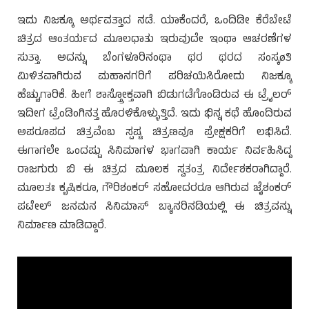
ಇದು ನಿಜಕ್ಕೂ ಅರ್ಥವತ್ತಾದ ನಡೆ. ಯಾಕೆಂದರೆ, ಒಂದಿಡೀ ಕೆರೆಬೇಟೆ
ಚಿತ್ರದ ಆಂತರ್ಯದ ಮೂಲಧಾತು ಇರುವುದೇ ಇಂಥಾ ಆಚರಣೆಗಳ
ಸುತ್ತಾ. ಅದನ್ನು ಬೆಂಗಳೂರಿನಂಥಾ ಥರ ಥರದ ಸಂಸ್ಕøತಿ
ಮಿಳಿತವಾಗಿರುವ ಮಹಾನಗರಿಗೆ ಪರಿಚಯಿಸಿರೋದು ನಿಜಕ್ಕೂ
ಹೆಚ್ಚುಗಾರಿಕೆ. ಹೀಗೆ ಶಾಸ್ತ್ರೋಕ್ತವಾಗಿ ಬಿಡುಗಡೆಗೊಂಡಿರುವ ಈ ಟ್ರೈಲರ್
ಇದೀಗ ಟ್ರೆಂಡಿಂಗಿನತ್ತ ಹೊರಳಿಕೊಳ್ಳುತ್ತಿದೆ. ಇದು ಭಿನ್ನ ಕಥೆ ಹೊಂದಿರುವ
ಅಪರೂಪದ ಚಿತ್ರವೆಂಬ ಸ್ಪಷ್ಟ ಚಿತ್ರಣವೂ ಪ್ರೇಕ್ಷಕರಿಗೆ ಲಭಿಸಿದೆ.
ಈಗಾಗಲೇ ಒಂದಷ್ಟು ಸಿನಿಮಾಗಳ ಭಾಗವಾಗಿ ಕಾರ್ಯ ನಿರ್ವಹಿಸಿದ್ದ
ರಾಜಗುರು ಬಿ ಈ ಚಿತ್ರದ ಮೂಲಕ ಸ್ವತಂತ್ರ ನಿರ್ದೇಶಕರಾಗಿದ್ದಾರೆ.
ಮೂಲತಃ ಕೃಷಿಕರೂ, ಗೌರಿಶಂಕರ್ ಸಹೋದರರೂ ಆಗಿರುವ ಜೈಶಂಕರ್
ಪಟೇಲ್ ಜನಮನ ಸಿನಿಮಾಸ್ ಬ್ಯಾನರಿನಡಿಯಲ್ಲಿ ಈ ಚಿತ್ರವನ್ನು
ನಿರ್ಮಾಣ ಮಾಡಿದ್ದಾರೆ.