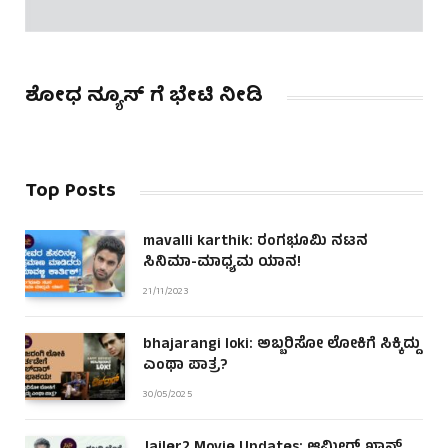
ಶೋಧ ನ್ಯೂಸ್ ಗೆ ಭೇಟಿ ನೀಡಿ
Top Posts
mavalli karthik: ರಂಗಭೂಮಿ ನಟನ
ಸಿನಿಮಾ-ಮಾಧ್ಯಮ ಯಾನ!
21/11/2023
bhajarangi loki: ಅಬ್ಬರಿಸೋ ಲೋಕಿಗೆ ಸಿಕ್ಕಿದ್ದು
ಎಂಥಾ ಪಾತ್ರ?
30/05/2025