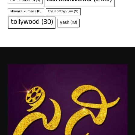
rukminivasanth
(8)
shivarajkumar
(10)
thalapathyvijay
(9)
tollywood
(80)
yash
(18)