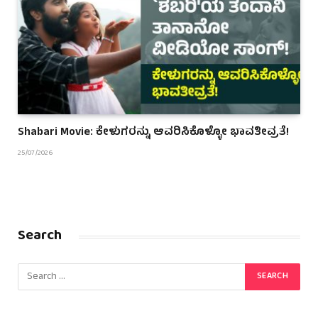
Shabari Movie: ಕೇಳುಗರನ್ನು ಆವರಿಸಿಕೊಳ್ಳೋ ಭಾವತೀವ್ರತೆ!
25/07/2026
Search