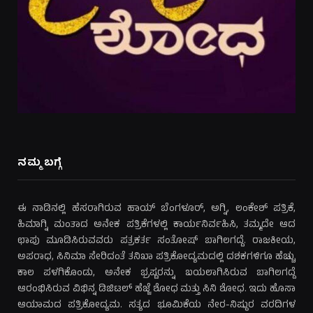
ನಮ್ಮ ಬಗ್ಗೆ
ಈ ನಾಡಿನಲ್ಲಿ ಹೆಸರಾಗಿರುವ ಹಾಯ್ ಬೆಂಗಳೂರ್, ಅಗ್ನಿ, ಲಂಕೇಶ್ ಪತ್ರಿಕೆ,
ಹಿಮಾಗ್ನಿ ಮಂತಾದ ಅನೇಕ ಪತ್ರಿಕೆಗಳಲ್ಲಿ ಕಾರ್ಯನಿರ್ವಹಿಸಿ, ತಮ್ಮದೇ ಆದ
ಛಾಪು ಮೂಡಿಸಿರುವವರು ಪತ್ರಕರ್ತ ಸಂತೋಷ್ ಬಾಗಿಲಗದ್ದೆ. ರಾಜಕೀಯ,
ಅಪರಾಧ, ಸಿನಿಮಾ ಸೇರಿದಂತೆ ತನಿಖಾ ಪತ್ರಿಕೋದ್ಯಮದಲ್ಲಿ ದಶಕಗಳಿಗೂ ಹೆಚ್ಚು
ಕಾಲ ಪಳಗಿಕೊಂಡು, ಅನೇಕ ಭ್ರಷ್ಟರನ್ನು ಬಯಲಾಗಿಸಿರುವ ಬಾಗಿಲಗದ್ದೆ
ಆರಂಭಿಸಿರುವ ವಿಭಿನ್ನ ಡಿಜಿಟಲ್ ಹೆಜ್ಜೆ ಶೋಧ ಮತ್ತು ಸಿನಿ ಶೋಧ. ಇದು ಹೊಸಾ
ಆಯಾಮದ ಪತ್ರಿಕೋದ್ಯಮ. ಸತ್ಯದ ಭೂಮಿಕೆಯ ನೇರ-ನಿಷ್ಠುರ ವರದಿಗಳ