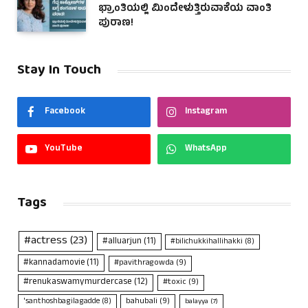
ಭ್ರಾಂತಿಯಲ್ಲಿ ಮಿಂದೇಳುತ್ತಿರುವಾಕೆಯ ವಾಂತಿ
ಪುರಾಣ!
Stay In Touch
Facebook
Instagram
YouTube
WhatsApp
Tags
#actress
(23)
#alluarjun
(11)
#bilichukkihallihakki
(8)
#kannadamovie
(11)
#pavithragowda
(9)
#renukaswamymurdercase
(12)
#toxic
(9)
bahubali
(9)
'santhoshbagilagadde
(8)
balayya
(7)