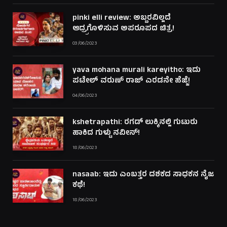
pinki elli review: ಅಬ್ಬರವಿಲ್ಲದೆ
ಆದ್ರ್ರಗೊಳಿಸುವ ಅಪರೂಪದ ಚಿತ್ರ!
03/06/2023
yava mohana murali kareyitho: ಇದು
ಪಟೇಲ್ ವರುಣ್ ರಾಜ್ ಎರಡನೇ ಹೆಜ್ಜೆ!
04/06/2023
kshetrapathi: ರಗಡ್ ಲುಕ್ಕಿನಲ್ಲಿ ಗುಟುರು
ಹಾಕಿದ ಗುಳ್ಟು ನವೀನ್!
18/06/2023
nasaab: ಇದು ಎಂಬತ್ತರ ದಶಕದ ಸಾಧಕನ ನೈಜ
ಕಥೆ!
18/06/2023