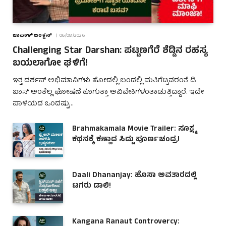
ಜಾಪಾಳ್ ಜಂಕ್ಷನ್
06/08/2026
Challenging Star Darshan: ಪಟ್ಟಣಗೆರೆ ಶೆಡ್ಡಿನ ರಹಸ್ಯ
ಬಯಲಾಗೋ ಘಳಿಗೆ!
ಇತ್ತ ದರ್ಶನ್ ಅಭಿಮಾನಿಗಳು ಹೋದಲ್ಲಿ ಬಂದಲ್ಲಿ ಮತಿಗೆಟ್ಟವರಂತೆ ಡಿ
ಬಾಸ್ ಅಂತೆಲ್ಲ ಘೋಷಣೆ ಕೂಗುತ್ತಾ ಅವಿವೇಕಿಗಳಂತಾಡುತ್ತಿದ್ದಾರೆ. ಇದೇ
ಪಾಳೆಯದ ಒಂದಷ್ಟು…
Brahmakamala Movie Trailer: ಸೂಕ್ಷ್ಮ
ಕಥನಕ್ಕೆ ಕಣ್ಣಾದ ಸಿದ್ದು ಪೂರ್ಣಚಂದ್ರ!
Daali Dhananjay: ಹೊಸಾ ಅವತಾರದಲ್ಲಿ
ಟಗರು ಡಾಲಿ!
Kangana Ranaut Controvercy: