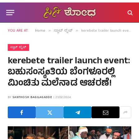
YOU ARE AT:
Home
ಸ್ಪಾಟ್ ಲೈಟ್
kerebete trailer launch event: ಬಹುಸಂಸ್ಕøತಿಯ ಬೆಂಗಳೂರಲ್ಲಿ ಮಿಂಚಿತು ಮಲೆನಾಡ ಆಚರಣೆ!
»
»
ಸ್ಪಾಟ್ ಲೈಟ್
kerebete trailer launch event:
ಬಹುಸಂಸ್ಕøತಿಯ ಬೆಂಗಳೂರಲ್ಲಿ
ಮಿಂಚಿತು ಮಲೆನಾಡ ಆಚರಣೆ!
BY
SANTHOSH BAGILAGADDE
23/02/2024