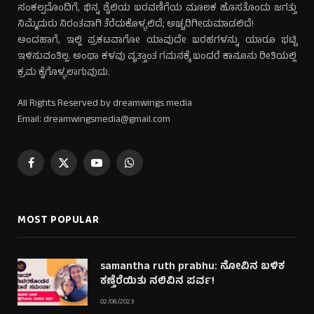
ಸಂಕಲ್ಪದೊಂದಿಗೆ, ಭಿನ್ನ ಶೈಲಿಯ ಬರವಣಿಗೆಯ ಮೂಲಕ ಹೊಸತೊಂದು ಜಗತ್ತು
ನಿಮ್ಮೆದುರು ನಿರಂತವಾಗಿ ತೆರೆದುಕೊಳ್ಳಲಿದೆ; ಅಚ್ಚರಿಗೀಡುಮಾಡಲಿದೆ!
ಅಂದಹಾಗೆ, ಇಲ್ಲಿ ಪ್ರಕಟವಾಗೋ ಯಾವುದೇ ಬರಹಗಳನ್ನು ಯಾರೂ ಭಟ್ಟಿ
ಇಳಿಸುವಂತಿಲ್ಲ. ಅಂಥಾ ಕಳವು ವೃತ್ತಾಂತ ಗಮನಕ್ಕೆ ಬಂದರೆ ಕಾನೂನು ರೀತಿಯಲ್ಲಿ
ಕ್ರಮ ಕೈಗೊಳ್ಳಲಾಗುವುದು.
All Rights Reserved by dreamwings media
Email: dreamwingsmedia@gmail.com
Facebook
X
YouTube
WhatsApp
(Twitter)
MOST POPULAR
samantha ruth prabhu: ನೋವಿನ ಬಳಿಕ
ಕಣ್ತೆರೆಯಿತು ನಲಿವಿನ ಪರ್ವ!
02/06/2023