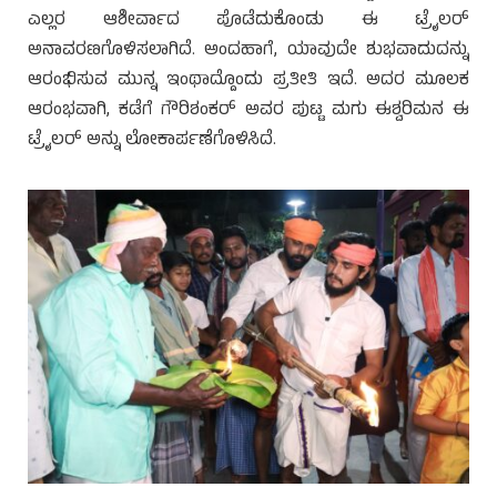
ಎಲ್ಲರ ಆಶೀರ್ವಾದ ಪೊಡೆದುಕೊಂಡು ಈ ಟ್ರೈಲರ್
ಅನಾವರಣಗೊಳಿಸಲಾಗಿದೆ. ಅಂದಹಾಗೆ, ಯಾವುದೇ ಶುಭವಾದುದನ್ನು
ಆರಂಭಿಸುವ ಮುನ್ನ ಇಂಥಾದ್ದೊಂದು ಪ್ರತೀತಿ ಇದೆ. ಅದರ ಮೂಲಕ
ಆರಂಭವಾಗಿ, ಕಡೆಗೆ ಗೌರಿಶಂಕರ್ ಅವರ ಪುಟ್ಟ ಮಗು ಈಶ್ವರಿಮನ ಈ
ಟ್ರೈಲರ್ ಅನ್ನು ಲೋಕಾರ್ಪಣೆಗೊಳಿಸಿದೆ.