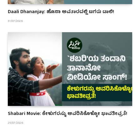
Daali Dhananjay: ಹೊಸಾ ಅವತಾರದಲ್ಲಿ ಟಗರು ಡಾಲಿ!
31/07/2026
Shabari Movie: ಕೇಳುಗರನ್ನು ಆವರಿಸಿಕೊಳ್ಳೋ ಭಾವತೀವ್ರತೆ!
25/07/2026