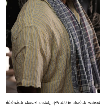
ಕೆರೆಬೇಟೆಯ ಮೂಲಕ ಒಂದಷ್ಟು ಸ್ಥಳೀಯರಿಗೂ ನಟನೆಯ ಅವಕಾಶ