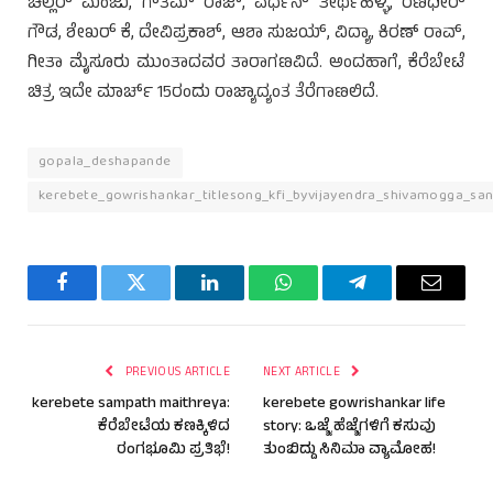
ಚಿಲ್ಲರ್ ಮಂಜು, ಗೌತಮ್ ರಾಜ್, ವರ್ಧನ್ ತೀರ್ಥಹಳ್ಳಿ, ರಣಧೀರ್
ಗೌಡ, ಶೇಖರ್ ಕೆ, ದೇವಿಪ್ರಕಾಶ್, ಆಶಾ ಸುಜಯ್, ವಿದ್ಯಾ, ಕಿರಣ್ ರಾವ್,
ಗೀತಾ ಮೈಸೂರು ಮುಂತಾದವರ ತಾರಾಗಣವಿದೆ. ಅಂದಹಾಗೆ, ಕೆರೆಬೇಟೆ
ಚಿತ್ರ ಇದೇ ಮಾರ್ಚ್ 15ರಂದು ರಾಜ್ಯಾದ್ಯಂತ ತೆರೆಗಾಣಲಿದೆ.
gopala_deshapande
kerebete_gowrishankar_titlesong_kfi_byvijayendra_shivamogga_sa
Facebook
Twitter
LinkedIn
WhatsApp
Telegram
Email
PREVIOUS ARTICLE
NEXT ARTICLE
kerebete sampath maithreya:
kerebete gowrishankar life
ಕೆರೆಬೇಟೆಯ ಕಣಕ್ಕಿಳಿದ
story: ಒಜ್ಜೆ ಹೆಜ್ಜೆಗಳಿಗೆ ಕಸುವು
ರಂಗಭೂಮಿ ಪ್ರತಿಭೆ!
ತುಂಬಿದ್ದು ಸಿನಿಮಾ ವ್ಯಾಮೋಹ!