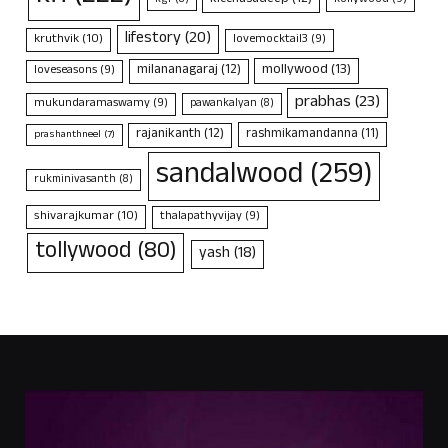
kicchasudeep
(12)
kollywood
(9)
kgf
(8)
lifestory
(20)
kruthvik
(10)
lovemocktail3
(9)
mollywood
(13)
milananagaraj
(12)
loveseasons
(9)
prabhas
(23)
mukundaramaswamy
(9)
pawankalyan
(8)
rajanikanth
(12)
rashmikamandanna
(11)
prashanthneel
(7)
sandalwood
(259)
rukminivasanth
(8)
shivarajkumar
(10)
thalapathyvijay
(9)
tollywood
(80)
yash
(18)