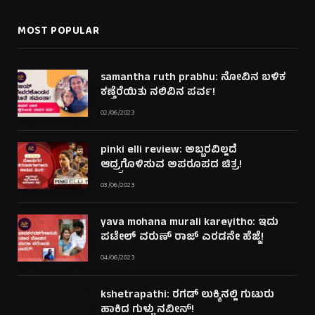
MOST POPULAR
samantha ruth prabhu: ನೋವಿನ ಬಳಿಕ
ಕಣ್ತೆರೆಯಿತು ನಲಿವಿನ ಪರ್ವ!
02/06/2023
pinki elli review: ಅಬ್ಬರವಿಲ್ಲದೆ
ಆದ್ರ್ರಗೊಳಿಸುವ ಅಪರೂಪದ ಚಿತ್ರ!
03/06/2023
yava mohana murali kareyitho: ಇದು
ಪಟೇಲ್ ವರುಣ್ ರಾಜ್ ಎರಡನೇ ಹೆಜ್ಜೆ!
04/06/2023
kshetrapathi: ರಗಡ್ ಲುಕ್ಕಿನಲ್ಲಿ ಗುಟುರು
ಹಾಕಿದ ಗುಳ್ಟು ನವೀನ್!