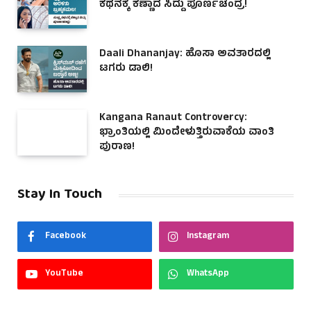
ಕಥನಕ್ಕೆ ಕಣ್ಣಾದ ಸಿದ್ದು ಪೂರ್ಣಚಂದ್ರ!
Daali Dhananjay: ಹೊಸಾ ಅವತಾರದಲ್ಲಿ
ಟಗರು ಡಾಲಿ!
Kangana Ranaut Controvercy:
ಭ್ರಾಂತಿಯಲ್ಲಿ ಮಿಂದೇಳುತ್ತಿರುವಾಕೆಯ ವಾಂತಿ
ಪುರಾಣ!
Stay In Touch
Facebook
Instagram
YouTube
WhatsApp