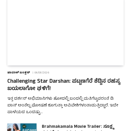
ಜಾಪಾಳ್ ಜಂಕ್ಷನ್
06/08/2026
Challenging Star Darshan: ಪಟ್ಟಣಗೆರೆ ಶೆಡ್ಡಿನ ರಹಸ್ಯ
ಬಯಲಾಗೋ ಘಳಿಗೆ!
ಇತ್ತ ದರ್ಶನ್ ಅಭಿಮಾನಿಗಳು ಹೋದಲ್ಲಿ ಬಂದಲ್ಲಿ ಮತಿಗೆಟ್ಟವರಂತೆ ಡಿ
ಬಾಸ್ ಅಂತೆಲ್ಲ ಘೋಷಣೆ ಕೂಗುತ್ತಾ ಅವಿವೇಕಿಗಳಂತಾಡುತ್ತಿದ್ದಾರೆ. ಇದೇ
ಪಾಳೆಯದ ಒಂದಷ್ಟು…
Brahmakamala Movie Trailer: ಸೂಕ್ಷ್ಮ