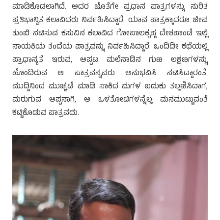
ಮಾಡಿಕೊಡಲಾಗಿದೆ. ಅದರ ಜೊತೆಗೇ ಪ್ರಧಾನ ಪಾತ್ರಗಳನ್ನು ನುರಿತ
ಪ್ರತಿಭಾನ್ವಿತ ಕಲಾವಿದರು ನಿರ್ವಹಿಸಿದ್ದಾರೆ. ಯಾವ ಪಾತ್ರಕ್ಕಾದರೂ ಜೀವ
ತುಂಬಿ ನಟಿಸುವ ಕಸುವಿನ ಕಲಾವಿದ ಗೋಪಾಲಕೃಷ್ಣ ದೇಶಪಾಂಡೆ ಇಲ್ಲಿ
ನಾಯಕಿಯ ತಂದೆಯ ಪಾತ್ರವನ್ನು ನಿರ್ವಹಿಸಿದ್ದಾರೆ. ಒಂದಿಡೀ ಕಥೆಯಲ್ಲಿ
ಪ್ರಾಧಾನ್ಯತೆ ಇರುವ, ಅಪ್ಪಟ ಮಲೆನಾಡಿನ ಗುಣ ಲಕ್ಷಣಗಳನ್ನು
ಹೊಂದಿರುವ ಆ ಪಾತ್ರವನ್ನವರು ಅನುಭವಿಸಿ ನಟಿಸಿದ್ದಾರಂತೆ.
ಮುದ್ದಿನಿಂದ ಮುಚ್ಚಟೆ ಮಾಡಿ ಸಾಕಿದ ಮಗಳ ಬದುಕು ತಲ್ಲಣಿಸಿದಾಗ,
ಮರುಗುವ ಅಪ್ಪನಾಗಿ, ಆ ಒಳತೋಟಿಗಳನ್ನೆಲ್ಲ ಮನಮುಟ್ಟುವಂತೆ
ಕಟ್ಟಿಕೊಡುವ ಪಾತ್ರವದು.