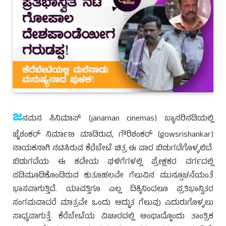
ಜ
ನಮನ ಸಿನಿಮಾಸ್ (janaman cinemas) ಬ್ಯಾನರಿನಡಿಯಲ್ಲಿ
ಜೈಶಂಕರ್ ನಿರ್ಮಾಣ ಮಾಡಿರುವ, ಗೌರಿಶಂಕರ್ (gowsrishankar)
ನಾಯಕನಾಗಿ ನಟಿಸಿರುವ ಕೆರೆಬೇಟೆ ಚಿತ್ರ ಈ ವಾರ ಬಿಡುಗಡೆಗೊಳ್ಳಲಿದೆ.
ಬಿಡುಗಡೆಯ ಈ ಕಡೇಯ ಘಳಿಗೆಗಳಲ್ಲಿ ಪ್ರೇಕ್ಷಕರ ವರ್ಗದಲ್ಲಿ
ಪಡಿಮೂಡಿಕೊಂಡಿರುವ ಕುತೂಹಲವೇ ಗೆಲುವಿನ ಮುನ್ಸೂಚನೆಯಂತೆ
ಭಾಸವಾಗುತ್ತಿದೆ. ಯಾವತ್ತಿಗೂ ಎಲ್ಲ ದಿಕ್ಕಿನಿಂದಲೂ ಪ್ರತಿಭಾನ್ವಿತರ
ಸಂಗಮವಾದರೆ ಮಾತ್ರವೇ ಒಂದು ಅದ್ಭುತ ಗೆಲುವು ಎದುರುಗೊಳ್ಳಲು
ಸಾಧ್ಯವಾಗುತ್ತೆ. ಕೆರೆಬೇಟೆಯ ವಿಚಾರದಲ್ಲಿ ಅಂಥಾದ್ದೊಂದು ತಾಂತ್ರಿಕ