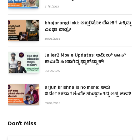
21/11/2023
bhajarangi loki: ಅಬ್ಬರಿಸೋ ಲೋಕಿಗೆ ಸಿಕ್ಕಿದ್ದು
ಎಂಥಾ ಪಾತ್ರ?
30/05/2025
Jailer2 Movie Updates: ಆಮೀರ್ ಖಾನ್
ಕಾಮಿಡಿ ಪೀಸಾಗಿದ್ದ ಫ್ಲಾಶ್‌ಬ್ಯಾಕ್!
05/12/2025
arjun krishna is no more: ಅದು
ನಿರ್ದೇಶಕನಾಗಲೆಂದೇ ಹುಟ್ಟಿದಂತಿದ್ದ ಆಪ್ತ ಜೀವ!
09/03/2025
Don't Miss