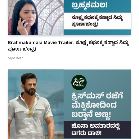
Brahmakamala Movie Trailer: ಸೂಕ್ಷ್ಮ ಕಥನಕ್ಕೆ ಕಣ್ಣಾದ ಸಿದ್ದು
ಪೂರ್ಣಚಂದ್ರ!
04/08/2026