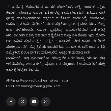
ಈ ನಾಡಿನಲ್ಲಿ ಹೆಸರಾಗಿರುವ ಹಾಯ್ ಬೆಂಗಳೂರ್, ಅಗ್ನಿ, ಲಂಕೇಶ್ ಪತ್ರಿಕೆ,
ಹಿಮಾಗ್ನಿ ಮಂತಾದ ಅನೇಕ ಪತ್ರಿಕೆಗಳಲ್ಲಿ ಕಾರ್ಯನಿರ್ವಹಿಸಿ, ತಮ್ಮದೇ ಆದ
ಛಾಪು ಮೂಡಿಸಿರುವವರು ಪತ್ರಕರ್ತ ಸಂತೋಷ್ ಬಾಗಿಲಗದ್ದೆ. ರಾಜಕೀಯ,
ಅಪರಾಧ, ಸಿನಿಮಾ ಸೇರಿದಂತೆ ತನಿಖಾ ಪತ್ರಿಕೋದ್ಯಮದಲ್ಲಿ ದಶಕಗಳಿಗೂ ಹೆಚ್ಚು
ಕಾಲ ಪಳಗಿಕೊಂಡು, ಅನೇಕ ಭ್ರಷ್ಟರನ್ನು ಬಯಲಾಗಿಸಿರುವ ಬಾಗಿಲಗದ್ದೆ
ಆರಂಭಿಸಿರುವ ವಿಭಿನ್ನ ಡಿಜಿಟಲ್ ಹೆಜ್ಜೆ ಶೋಧ ಮತ್ತು ಸಿನಿ ಶೋಧ. ಇದು ಹೊಸಾ
ಆಯಾಮದ ಪತ್ರಿಕೋದ್ಯಮ. ಸತ್ಯದ ಭೂಮಿಕೆಯ ನೇರ-ನಿಷ್ಠುರ ವರದಿಗಳ
ಸಂಕಲ್ಪದೊಂದಿಗೆ, ಭಿನ್ನ ಶೈಲಿಯ ಬರವಣಿಗೆಯ ಮೂಲಕ ಹೊಸತೊಂದು ಜಗತ್ತು
ನಿಮ್ಮೆದುರು ನಿರಂತವಾಗಿ ತೆರೆದುಕೊಳ್ಳಲಿದೆ; ಅಚ್ಚರಿಗೀಡುಮಾಡಲಿದೆ!
ಅಂದಹಾಗೆ, ಇಲ್ಲಿ ಪ್ರಕಟವಾಗೋ ಯಾವುದೇ ಬರಹಗಳನ್ನು ಯಾರೂ ಭಟ್ಟಿ
ಇಳಿಸುವಂತಿಲ್ಲ. ಅಂಥಾ ಕಳವು ವೃತ್ತಾಂತ ಗಮನಕ್ಕೆ ಬಂದರೆ ಕಾನೂನು ರೀತಿಯಲ್ಲಿ
ಕ್ರಮ ಕೈಗೊಳ್ಳಲಾಗುವುದು.
All Rights Reserved by dreamwings media
Email: dreamwingsmedia@gmail.com
Facebook
X
YouTube
WhatsApp
(Twitter)