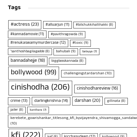
Tags
#actress
(23)
#alluarjun
(11)
#bilichukkihallihakki
(8)
#kannadamovie
(11)
#pavithragowda
(9)
#renukaswamymurdercase
(12)
#toxic
(9)
bahubali
(9)
'santhoshbagilagadde
(8)
balayya
(7)
bannadahejje
(18)
biggbosskannada
(8)
bollywood
(99)
challengingstardarshan
(10)
cinishodha
(206)
cinishodhareview
(16)
darshan
(20)
crime
(13)
darlingkrishna
(14)
gillinata
(8)
jailer
(8)
kanthara
(7)
kerebete_gowrishankar_titlesong_kfi_byvijayendra_shivamogga_sandalwo
(10)
kfi
(222)