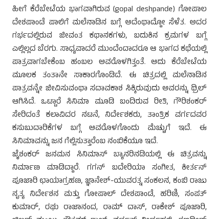
ಹೀಗೆ ಕೆರೆಬೇಟೆಯ ಭಾಗವಾಗಿರುವ (gopal deshpande) ಗೋಪಾಲ
ದೇಶಪಾಂಡೆ ಪಾಲಿಗೆ ಮಲೆನಾಡಿನ ಬಗ್ಗೆ ಅದೆಂಥಾದ್ದೋ ಸೆಳೆತ. ಅದರ
ಗರ್ಭದಲ್ಲಿರುವ ಜೀವಂತ ಕಥಾನಕಗಳು, ಬದುಕಿನ ಕ್ರಮಗಳ ಬಗ್ಗೆ
ಎಲ್ಲಿಲ್ಲದ ಬೆರಗು. ಸಾಧ್ಯವಾದರೆ ಮುಂದೆಂದಾದರೂ ಆ ಭಾಗದ ಕಥೆಯಲ್ಲಿ
ಪಾತ್ರವಾಗಬೇಕೆಂಬ ಹಂಬಲ ಅವರೊಳಗಿತ್ತಂತೆ. ಅದು ಕೆರೆಬೇಟೆಯ
ಮೂಲಕ ತಂತಾನೇ ಸಾಕಾರಗೊಂಡಿದೆ. ಈ ಚಿತ್ರದಲ್ಲಿ ಮಲೆನಾಡಿನ
ಪಾತ್ರವನ್ನೇ ಜೀವಿಸುವಂಥಾ ಸದಾವಕಾಶ ಸಿಕ್ಕಿರುವುದು ಅವರನ್ನು ಥ್ರಿಲ್
ಆಗಿಸಿದೆ. ಒಟ್ಟಾರೆ ಸಿನಿಮಾ ಮೂಡಿ ಬಂದಿರುವ ರೀತಿ, ಗೌರಿಶಂಕರ್
ಸೇರಿದಂತೆ ಕಲಾವಿದರ ನಟನೆ, ನಿರ್ದೇಶಕರು, ತಾಂತ್ರಿಕ ವರ್ಗದವರ
ಕಸುಬುದಾರಿಕೆಗಳ ಬಗ್ಗೆ ಅವರೊಳಗೊಂದು ಮೆಚ್ಚುಗೆ ಇದೆ. ಈ
ಸಿನಿಮಾವನ್ನು ಜನ ಗೆಲ್ಲಿಸುತ್ತಾರೆಂಬ ನಂಬಿಕೆಯೂ ಇದೆ.
ಜೈಶಂಕರ್ ಜನಮನ ಸಿನಿಮಾಸ್ ಬ್ಯಾನರಿನಡಿಯಲ್ಲಿ ಈ ಚಿತ್ರವನ್ನು
ನಿರ್ಮಾಣ ಮಾಡಿದ್ದಾರೆ. ಗಗನ್ ಬದೇರಿಯಾ ಸಂಗೀತ, ಕೀರ್ತನ್
ಪೂಜಾರಿ ಛಾಯಾಗ್ರಹಣ, ಜ್ಞಾನೇಶ್-ಯುವರತ್ನ ಸಂಕಲನ, ಕಂಬಿ ರಾಜು
ನೃತ್ಯ ನಿರ್ದೇಶನ ಮತ್ತು ಗೋಪಾಲ್ ದೇಶಪಾಂಡೆ, ಹರಿಣಿ, ಸಂಪತ್
ಕುಮಾರ್, ರಘು ರಾಜಾನಂದ, ರಾಮ್ ದಾಸ್, ರಾಕೇಶ್ ಪೂಜಾರಿ,