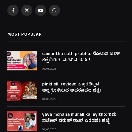
Facebook
X
YouTube
WhatsApp
(Twitter)
MOST POPULAR
samantha ruth prabhu: ನೋವಿನ ಬಳಿಕ
ಕಣ್ತೆರೆಯಿತು ನಲಿವಿನ ಪರ್ವ!
02/06/2023
pinki elli review: ಅಬ್ಬರವಿಲ್ಲದೆ
ಆದ್ರ್ರಗೊಳಿಸುವ ಅಪರೂಪದ ಚಿತ್ರ!
03/06/2023
yava mohana murali kareyitho: ಇದು
ಪಟೇಲ್ ವರುಣ್ ರಾಜ್ ಎರಡನೇ ಹೆಜ್ಜೆ!
04/06/2023