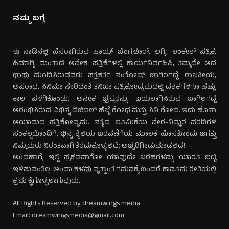
ನಮ್ಮ ಬಗ್ಗೆ
ಈ ನಾಡಿನಲ್ಲಿ ಹೆಸರಾಗಿರುವ ಹಾಯ್ ಬೆಂಗಳೂರ್, ಅಗ್ನಿ, ಲಂಕೇಶ್ ಪತ್ರಿಕೆ,
ಹಿಮಾಗ್ನಿ ಮಂತಾದ ಅನೇಕ ಪತ್ರಿಕೆಗಳಲ್ಲಿ ಕಾರ್ಯನಿರ್ವಹಿಸಿ, ತಮ್ಮದೇ ಆದ
ಛಾಪು ಮೂಡಿಸಿರುವವರು ಪತ್ರಕರ್ತ ಸಂತೋಷ್ ಬಾಗಿಲಗದ್ದೆ. ರಾಜಕೀಯ,
ಅಪರಾಧ, ಸಿನಿಮಾ ಸೇರಿದಂತೆ ತನಿಖಾ ಪತ್ರಿಕೋದ್ಯಮದಲ್ಲಿ ದಶಕಗಳಿಗೂ ಹೆಚ್ಚು
ಕಾಲ ಪಳಗಿಕೊಂಡು, ಅನೇಕ ಭ್ರಷ್ಟರನ್ನು ಬಯಲಾಗಿಸಿರುವ ಬಾಗಿಲಗದ್ದೆ
ಆರಂಭಿಸಿರುವ ವಿಭಿನ್ನ ಡಿಜಿಟಲ್ ಹೆಜ್ಜೆ ಶೋಧ ಮತ್ತು ಸಿನಿ ಶೋಧ. ಇದು ಹೊಸಾ
ಆಯಾಮದ ಪತ್ರಿಕೋದ್ಯಮ. ಸತ್ಯದ ಭೂಮಿಕೆಯ ನೇರ-ನಿಷ್ಠುರ ವರದಿಗಳ
ಸಂಕಲ್ಪದೊಂದಿಗೆ, ಭಿನ್ನ ಶೈಲಿಯ ಬರವಣಿಗೆಯ ಮೂಲಕ ಹೊಸತೊಂದು ಜಗತ್ತು
ನಿಮ್ಮೆದುರು ನಿರಂತವಾಗಿ ತೆರೆದುಕೊಳ್ಳಲಿದೆ; ಅಚ್ಚರಿಗೀಡುಮಾಡಲಿದೆ!
ಅಂದಹಾಗೆ, ಇಲ್ಲಿ ಪ್ರಕಟವಾಗೋ ಯಾವುದೇ ಬರಹಗಳನ್ನು ಯಾರೂ ಭಟ್ಟಿ
ಇಳಿಸುವಂತಿಲ್ಲ. ಅಂಥಾ ಕಳವು ವೃತ್ತಾಂತ ಗಮನಕ್ಕೆ ಬಂದರೆ ಕಾನೂನು ರೀತಿಯಲ್ಲಿ
ಕ್ರಮ ಕೈಗೊಳ್ಳಲಾಗುವುದು.
All Rights Reserved by dreamwings media
Email: dreamwingsmedia@gmail.com