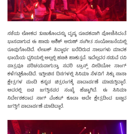
ನಶೆಯ ಲೋಕದ ತುಣುಕೊಂದನ್ನು ದೃಷ್ಯ ರೂಪಕವಾಗಿ ಪೋಣಿಸಿದಂತೆ
ಭಾಸವಾಗುವ ಈ ಹಾಡು ಆಶಿಕ್ ಅರುಣ್ ಸಂಗೀತ ಸಂಯೋಜನೆಯಲ್ಲಿ
ರೂಪುಗೊಂಡಿದೆ. ಲೇಖಕ್ ಸಿದ್ಧಾರ್ಥ ಬರೆದಿರುವ ಸಾಲುಗಳು ಮಾದಕ
ಛಾಯೆಯ ಧ್ವನಿಯಲ್ಲಿ ಅಲ್ಲಲ್ಲಿ ಹಣಕಿ ಹಾಕುತ್ತವೆ. ಇದೆಲ್ಲದರ ನಡುವೆ ರವಿ
ಪಾತ್ರವೂ ಪರಿಚಯವಾಗುತ್ತಾ, ಸದರಿ ಟ್ರಾನ್ಸ್ ವೀಡಿಯೋ ಸಾಂಗ್
ಕಳೆಗಟ್ಟಿಕೊಂಡಿದೆ. ಇತ್ತೀಚಿನ ದಿನಗಳಲ್ಲಿ ಸಿನಿಮಾ ಸೆಳವಿಗೆ ಸಿಕ್ಕು ನಾನಾ
ಕ್ಷೇತ್ರಗಳ ಮಂದಿ ಕನ್ನಡ ಚಿತ್ರರಂಗಕ್ಕೆ ಪಾದಾರ್ಪಣೆ ಮಾಡುತ್ತಿದ್ದಾರೆ.
ಅದರಲ್ಲಿ ಐಟಿ ಜಗತ್ತಿನವರ ಸಂಖ್ಯೆ ಹೆಚ್ಚಾಗಿದೆ. ಈ ಸಿನಿಮಾ
ನಿರ್ದೇಶಕರಾದ ನಾಗ್ ವೆಂಕಟ್ ಕೂಡಾ ಅದೇ ಕ್ಷೇತ್ರದಿಂದ ಬಣ್ಣದ
ಜಗತ್ತಿಗೆ ಪಾದಾರ್ಪಣೆ ಮಾಡಿದ್ದಾರೆ.