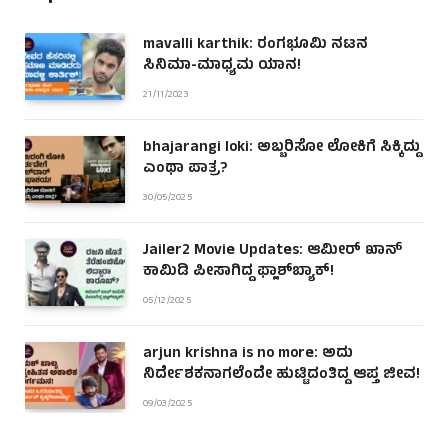
mavalli karthik: ರಂಗಭೂಮಿ ನಟನ
ಸಿನಿಮಾ-ಮಾಧ್ಯಮ ಯಾನ!
21/11/2023
bhajarangi loki: ಅಬ್ಬರಿಸೋ ಲೋಕಿಗೆ ಸಿಕ್ಕಿದ್ದು
ಎಂಥಾ ಪಾತ್ರ?
30/05/2025
Jailer2 Movie Updates: ಆಮೀರ್ ಖಾನ್
ಕಾಮಿಡಿ ಪೀಸಾಗಿದ್ದ ಫ್ಲಾಶ್‌ಬ್ಯಾಕ್!
05/12/2025
arjun krishna is no more: ಅದು
ನಿರ್ದೇಶಕನಾಗಲೆಂದೇ ಹುಟ್ಟಿದಂತಿದ್ದ ಆಪ್ತ ಜೀವ!
09/03/2025