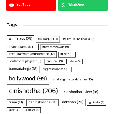
YouTube
WhatsApp
Tags
#actress
(23)
#alluarjun
(11)
#bilichukkihallihakki
(8)
#kannadamovie
(11)
#pavithragowda
(9)
#renukaswamymurdercase
(12)
#toxic
(9)
bahubali
(9)
'santhoshbagilagadde
(8)
balayya
(7)
bannadahejje
(18)
biggbosskannada
(8)
bollywood
(99)
challengingstardarshan
(10)
cinishodha
(206)
cinishodhareview
(16)
darshan
(20)
crime
(13)
darlingkrishna
(14)
gillinata
(8)
jailer
(8)
kanthara
(7)