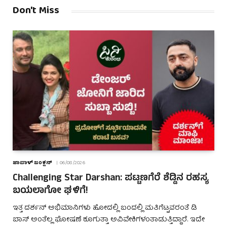
Don't Miss
ಜಾಪಾಳ್ ಜಂಕ್ಷನ್
06/08/2026
Challenging Star Darshan: ಪಟ್ಟಣಗೆರೆ ಶೆಡ್ಡಿನ ರಹಸ್ಯ
ಬಯಲಾಗೋ ಘಳಿಗೆ!
ಇತ್ತ ದರ್ಶನ್ ಅಭಿಮಾನಿಗಳು ಹೋದಲ್ಲಿ ಬಂದಲ್ಲಿ ಮತಿಗೆಟ್ಟವರಂತೆ ಡಿ
ಬಾಸ್ ಅಂತೆಲ್ಲ ಘೋಷಣೆ ಕೂಗುತ್ತಾ ಅವಿವೇಕಿಗಳಂತಾಡುತ್ತಿದ್ದಾರೆ. ಇದೇ