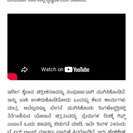
ವೀಡಿಯೋ ಸಾಂಗಿನಲ್ಲಿ ಸ್ಪಷ್ಟವಾಗಿಯೇ ಕಾಣಿಸಿವೆ.
ಇದೀಗ ಕೈಲಾಸ ಚಿತ್ರೀಕರಣವನ್ನು ಸಂಪೂರ್ಣವಾಗಿ ಮುಗಿಸಿಕೊಂಡಿದೆ.
ಇನ್ನು ಬಾಕಿ ಉಳಿದುಕೊಂಡಿರೋದು ಒಂದಷ್ಟು ಕೆಲಸ ಕಾರ್ಯಗಳು
ಮಾತ್ರ. ಅದೆಲ್ಲವನ್ನೂ ಬೇಗನೆ ಮುಗಿಸಿಕೊಂಡು ತಿಂಗಳೊಪ್ಪತ್ತಿನಲ್ಲಿ
ತೆರೆಗಾಣಿಸುವ ಯೋಜನೆ ಚಿತ್ರತಂಡದ್ದು. ಪ್ರೇಮಿಗಳ ದಿನಕ್ಕೆ ಗಿಫ್ಟ್
ಎಂಬಂತೆ ಒಂದು ಹಾಡನ್ನು ಬಿಡುಗಡೆ ಮಾಡಿ, ಇದೇ ತಿಂಗಳ 24ರಂದು
ಟ್ರೈಲರ್ ಲಾಂಚ್ ಮಾಡಲು ಭೂಮಿಕೆ ಸಿದ್ಧಗೊಂಡಿದೆ. ಇದು ಹೇಳಿಕೇಳಿ