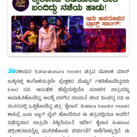
ತಾ
ರಕಾಸುರ (taharakasura movie) ಚಿತ್ರದ ಮೂಲಕ ಮಾಸ್
ಲುಕ್ಕಿನಲ್ಲಿ ಕಂಗೊಳಿಸುತ್ತಲೇ ಪ್ರೇಕ್ಷಕರ ಮೆಚ್ಚುಗೆ ಗಳಿಸಿಕೊಂಡಿದ್ದವರು
(ravi) ರವಿ. ಆರಂಭಿಕ ಹೆಜ್ಜೆಯಲ್ಲಿಯೇ ಸವಾಲಿನ ಪಾತ್ರವನ್ನು
ಆವಾಹಿಸಿಕೊಂಡಿದ್ದ, ಅದಕ್ಕೆ ಪಳಗಿದ ನಟನಂತೆ ಜೀವ ತುಂಬಿದ್ದ ರವಿ ಆ
ನಂತರದಲ್ಲಿ ಒಪ್ಪಿಕೊಂಡಿದ್ದ ಚಿತ್ರ `ಕೈಲಾಸ’. (kailasa kasidre muvie)
ಕಾಸಿದ್ರೆ ಎಂಬ ಟ್ಯಾಗ್ ಲೈನ್ ಹೊಂದಿರುವ ಈ ಚಿತ್ರದಲ್ಲಿಯೂ ಅವರಿಗೆ
ವಿಭಿನ್ನವಾದ ಪಾತ್ರವೇ ಸಿಕ್ಕಿದೆಯಂತೆ. ಇದೀಗ ಕೈಲಾಸ (kailasa)
ಚಿತ್ರೀಕರಣವನ್ನೆಲ್ಲ ಮುಗಿಸಿಕೊಂಡು ಬಿಡುಗಡೆಗೆ ಅಣಿಗೊಳ್ಳುತ್ತಿದೆ. ಈ