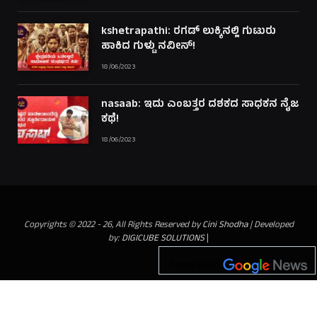
kshetrapathi: ರಗಡ್ ಲುಕ್ಕಿನಲ್ಲಿ ಗುಟುರು
ಹಾಕಿದ ಗುಳ್ಟು ನವೀನ್!
18/06/2023
nasaab: ಇದು ಎಂಬತ್ತರ ದಶಕದ ಸಾಧಕನ ನೈಜ
ಕಥೆ!
18/06/2023
Copyrights © 2022 - 26, All Rights Reserved by
Cini Shodha
| Developed
by:
DIGICUBE SOLUTIONS
|
Follow us on