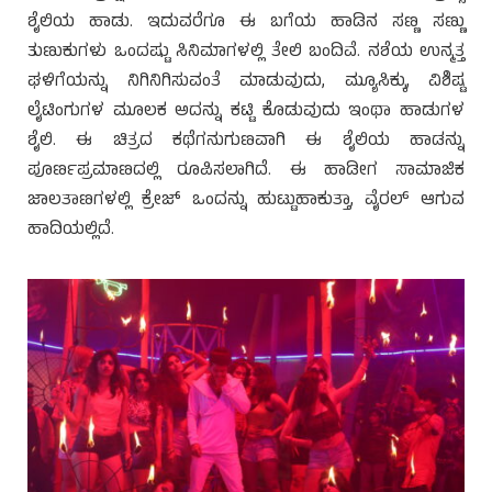
ಶೈಲಿಯ ಹಾಡು. ಇದುವರೆಗೂ ಈ ಬಗೆಯ ಹಾಡಿನ ಸಣ್ಣ ಸಣ್ಣು
ತುಣುಕುಗಳು ಒಂದಷ್ಟು ಸಿನಿಮಾಗಳಲ್ಲಿ ತೇಲಿ ಬಂದಿವೆ. ನಶೆಯ ಉನ್ಮತ್ತ
ಘಳಿಗೆಯನ್ನು ನಿಗಿನಿಗಿಸುವಂತೆ ಮಾಡುವುದು, ಮ್ಯೂಸಿಕ್ಕು, ವಿಶಿಷ್ಟ
ಲೈಟಿಂಗುಗಳ ಮೂಲಕ ಅದನ್ನು ಕಟ್ಟಿ ಕೊಡುವುದು ಇಂಥಾ ಹಾಡುಗಳ
ಶೈಲಿ. ಈ ಚಿತ್ರದ ಕಥೆಗನುಗುಣವಾಗಿ ಈ ಶೈಲಿಯ ಹಾಡನ್ನು
ಪೂರ್ಣಪ್ರಮಾಣದಲ್ಲಿ ರೂಪಿಸಲಾಗಿದೆ. ಈ ಹಾಡೀಗ ಸಾಮಾಜಿಕ
ಜಾಲತಾಣಗಳಲ್ಲಿ ಕ್ರೇಜ್ ಒಂದನ್ನು ಹುಟ್ಟುಹಾಕುತ್ತಾ, ವೈರಲ್ ಆಗುವ
ಹಾದಿಯಲ್ಲಿದೆ.