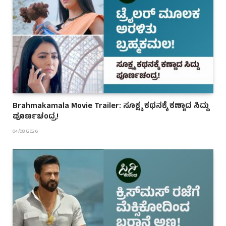
Brahmakamala Movie Trailer: ಸೂಕ್ಷ್ಮ ಕಥನಕ್ಕೆ ಕಣ್ಣಾದ ಸಿದ್ದು
ಪೂರ್ಣಚಂದ್ರ!
04/08/2026