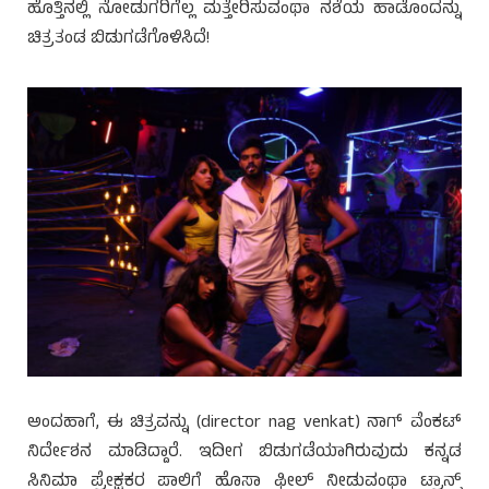
ಹೊತ್ತಿನಲ್ಲಿ ನೋಡುಗರಿಗೆಲ್ಲ ಮತ್ತೇರಿಸುವಂಥಾ ನಶೆಯ ಹಾಡೊಂದನ್ನು
ಚಿತ್ರತಂಡ ಬಿಡುಗಡೆಗೊಳಿಸಿದೆ!
ಅಂದಹಾಗೆ, ಈ ಚಿತ್ರವನ್ನು (director nag venkat) ನಾಗ್ ವೆಂಕಟ್
ನಿರ್ದೇಶನ ಮಾಡಿದ್ದಾರೆ. ಇದೀಗ ಬಿಡುಗಡೆಯಾಗಿರುವುದು ಕನ್ನಡ
ಸಿನಿಮಾ ಪ್ರೇಕ್ಷಕರ ಪಾಲಿಗೆ ಹೊಸಾ ಫೀಲ್ ನೀಡುವಂಥಾ ಟ್ರಾನ್ಸ್