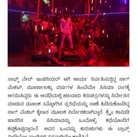
ಸಾಫ್ಟ್ ವೇರ್ ಇಂಜಿನಿಯರ್ ಆಗಿ ಕಾರ್ಯ ನಿರ್ವಹಿಸುತ್ತಿದ್ದ ನಾಗ್
ವೆಂಕಟ್, ಮೂರ್ನಾಲಕ್ಕು ವರ್ಷಗಳ ಹಿಂದೆಯೇ ಸಿನಿಮಾ ರಂಗಕ್ಕೆ
ಆಗಮಿಸಿದ್ದರು. ಈ ಅವಧಿಯಲ್ಲಿ ಹಲವಾರು ಕಿರುಚಿತ್ರಗಳನ್ನು ನಿರ್ದೇಶನ
ಮಾಡುವ ಮೂಲಕ ತಮ್ಮೊಳಗಿನ ಪ್ರತಿಭೆಯನ್ನು ಸಾಣೆ ಹಿಡಿದುಕೊಂಡಿದ್ದ
ನಾಗ್ ವೆಂಕಟ್ ಕೈಲಾಸ ಮೂಲಕ ನಿರ್ದೇಶಕರಾಗಿದ್ದಾರೆ. ಕ್ರೈಂ ಕಾಮಿಡಿ
ಜಾನರಿನ ಈ ಸಿನಿಮಾವನ್ನು ಒಂದೊಳ್ಳೆ ಕಥೆಯೊಂದಿಗೆ
ಕಟ್ಟಿಕೊಟ್ಟಿದ್ದಾರಂತೆ. ಅದರ ಒಂದಷ್ಟು ಕುರುಹುಗಳು ಈ ಟ್ರಾನ್ಸ್