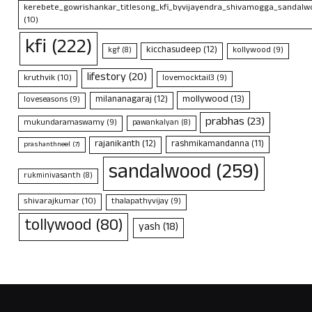
kerebete_gowrishankar_titlesong_kfi_byvijayendra_shivamogga_sandalwo
(10)
kfi
(222)
kicchasudeep
(12)
kollywood
(9)
kgf
(8)
lifestory
(20)
kruthvik
(10)
lovemocktail3
(9)
mollywood
(13)
milananagaraj
(12)
loveseasons
(9)
prabhas
(23)
mukundaramaswamy
(9)
pawankalyan
(8)
rajanikanth
(12)
rashmikamandanna
(11)
prashanthneel
(7)
sandalwood
(259)
rukminivasanth
(8)
shivarajkumar
(10)
thalapathyvijay
(9)
tollywood
(80)
yash
(18)