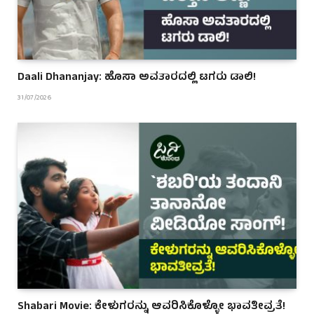
Daali Dhananjay: ಹೊಸಾ ಅವತಾರದಲ್ಲಿ ಟಗರು ಡಾಲಿ!
31/07/2026
Shabari Movie: ಕೇಳುಗರನ್ನು ಆವರಿಸಿಕೊಳ್ಳೋ ಭಾವತೀವ್ರತೆ!