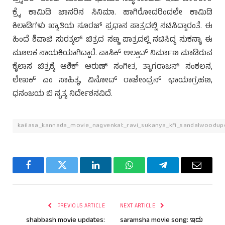
ಕ್ರೈ ಕಾಮಿಡಿ ಜಾನರಿನ ಸಿನಿಮಾ. ಹಾಗಿರೋದರಿಂದಲೇ ಕಾಮಿಡಿ
ಕಿಲಾಡಿಗಳು ಖ್ಯಾತಿಯ ಸೂರಜ್ ಪ್ರಧಾನ ಪಾತ್ರದಲ್ಲಿ ನಟಿಸಿದ್ದಾರಂತೆ. ಈ
ಹಿಂದೆ ಶಿವಾಜಿ ಸುರತ್ಕಲ್ ಚಿತ್ರದ ಸಣ್ಣ ಪಾತ್ರದಲ್ಲಿ ನಟಿಸಿದ್ದ ಸುಕನ್ಯಾ ಈ
ಮೂಲಕ ನಾಯಕಿಯಾಗಿದ್ದಾರೆ. ವಾಸಿಕ್ ಅಲ್ಸಾದ್ ನಿರ್ಮಾಣ ಮಾಡಿರುವ
ಕೈಲಾಸ ಚಿತ್ರಕ್ಕೆ ಆಶಿಕ್ ಅರುಣ್ ಸಂಗೀತ, ತ್ಯಾಗರಾಜನ್ ಸಂಕಲನ,
ಲೇಖಕ್ ಎಂ ಸಾಹಿತ್ಯ, ವಿನೋದ್ ರಾಜೇಂದ್ರನ್ ಛಾಯಾಗ್ರಹಣ,
ಧನಂಜಯ ಬಿ ನೃತ್ಯ ನಿರ್ದೇಶನವಿದೆ.
kailasa_kannada_movie_nagvenkat_ravi_sukanya_kfi_sandalwoodup
Facebook
Twitter
LinkedIn
WhatsApp
Telegram
Email
PREVIOUS ARTICLE
NEXT ARTICLE
shabbash movie updates:
saramsha movie song: ಇದು