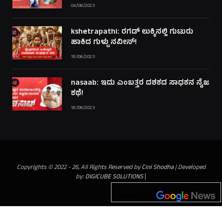
04/06/2023
kshetrapathi: ರಗಡ್ ಲುಕ್ಕಿನಲ್ಲಿ ಗುಟುರು
ಹಾಕಿದ ಗುಳ್ಟು ನವೀನ್!
18/06/2023
nasaab: ಇದು ಎಂಬತ್ತರ ದಶಕದ ಸಾಧಕನ ನೈಜ
ಕಥೆ!
18/06/2023
Copyrights © 2022 - 26, All Rights Reserved by
Cini Shodha
| Developed
by:
DIGICUBE SOLUTIONS
|
Follow us on