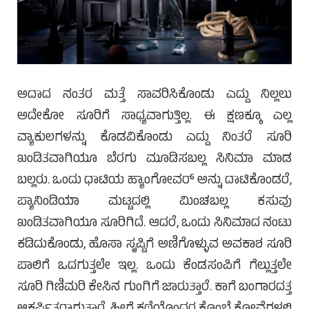
ಅದಾದ ನಂತರ ಮತ್ತೆ ಸಾವರಿಸಿಕೊಂಡು ಎದ್ದು ನಿಲ್ಲಲು
ಅದೇಕೋ ಸೂರಿಗೆ ಸಾಧ್ಯವಾಗುತ್ತಿಲ್ಲ. ಈ ಕ್ಷಣಕ್ಕೂ ಎಲ್ಲ
ವ್ಯಾಕುಲಗಳನ್ನು ಕೊಡವಿಕೊಂಡು ಎದ್ದು ನಿಂತರೆ ಸೂರಿ
ಖಂಡಿತವಾಗಿಯೂ ಬೆರಗು ಮೂಡಿಸಬಲ್ಲ ಸಿನಿಮಾ ಮಾಡ
ಬಲ್ಲರು. ಒಂದು ಧಾಟಿಯ ಹ್ಯಾಂಗೋವರ್ ಅನ್ನು ದಾಟಿಕೊಂಡರೆ,
ಪ್ಯಾನಿಂಡಿಯಾ ಮಟ್ಟದಲ್ಲಿ ಮಿಂಚಬಲ್ಲ ಕಸುವು
ಖಂಡಿತವಾಗಿಯೂ ಸೂರಿಗಿದೆ. ಆದರೆ, ಒಂದು ಸಿನಿಮಾದ ನಂಟು
ಕಡಿದುಕೊಂಡು, ಹೊಸಾ ಸೃಷ್ಟಿಗೆ ಅಣಿಗೊಳ್ಳುವ ಅವಕಾಶ ಸೂರಿ
ಪಾಲಿಗೆ ಒದಗುತ್ತಲೇ ಇಲ್ಲ. ಒಂದು ಕೆಂಡಸಂಪಿಗೆ ಗೆಲ್ಲುತ್ತಲೇ
ಸೂರಿ ಗಿಣಿಮರಿ ಕೇಸಿನ ಗುಂಗಿಗೆ ಜಾರುತ್ತಾರೆ. ಕಾಗೆ ಬಂಗಾರದತ್ತ