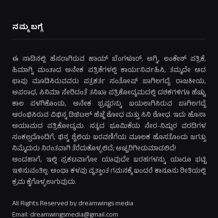
ನಮ್ಮ ಬಗ್ಗೆ
ಈ ನಾಡಿನಲ್ಲಿ ಹೆಸರಾಗಿರುವ ಹಾಯ್ ಬೆಂಗಳೂರ್, ಅಗ್ನಿ, ಲಂಕೇಶ್ ಪತ್ರಿಕೆ,
ಹಿಮಾಗ್ನಿ ಮಂತಾದ ಅನೇಕ ಪತ್ರಿಕೆಗಳಲ್ಲಿ ಕಾರ್ಯನಿರ್ವಹಿಸಿ, ತಮ್ಮದೇ ಆದ
ಛಾಪು ಮೂಡಿಸಿರುವವರು ಪತ್ರಕರ್ತ ಸಂತೋಷ್ ಬಾಗಿಲಗದ್ದೆ. ರಾಜಕೀಯ,
ಅಪರಾಧ, ಸಿನಿಮಾ ಸೇರಿದಂತೆ ತನಿಖಾ ಪತ್ರಿಕೋದ್ಯಮದಲ್ಲಿ ದಶಕಗಳಿಗೂ ಹೆಚ್ಚು
ಕಾಲ ಪಳಗಿಕೊಂಡು, ಅನೇಕ ಭ್ರಷ್ಟರನ್ನು ಬಯಲಾಗಿಸಿರುವ ಬಾಗಿಲಗದ್ದೆ
ಆರಂಭಿಸಿರುವ ವಿಭಿನ್ನ ಡಿಜಿಟಲ್ ಹೆಜ್ಜೆ ಶೋಧ ಮತ್ತು ಸಿನಿ ಶೋಧ. ಇದು ಹೊಸಾ
ಆಯಾಮದ ಪತ್ರಿಕೋದ್ಯಮ. ಸತ್ಯದ ಭೂಮಿಕೆಯ ನೇರ-ನಿಷ್ಠುರ ವರದಿಗಳ
ಸಂಕಲ್ಪದೊಂದಿಗೆ, ಭಿನ್ನ ಶೈಲಿಯ ಬರವಣಿಗೆಯ ಮೂಲಕ ಹೊಸತೊಂದು ಜಗತ್ತು
ನಿಮ್ಮೆದುರು ನಿರಂತವಾಗಿ ತೆರೆದುಕೊಳ್ಳಲಿದೆ; ಅಚ್ಚರಿಗೀಡುಮಾಡಲಿದೆ!
ಅಂದಹಾಗೆ, ಇಲ್ಲಿ ಪ್ರಕಟವಾಗೋ ಯಾವುದೇ ಬರಹಗಳನ್ನು ಯಾರೂ ಭಟ್ಟಿ
ಇಳಿಸುವಂತಿಲ್ಲ. ಅಂಥಾ ಕಳವು ವೃತ್ತಾಂತ ಗಮನಕ್ಕೆ ಬಂದರೆ ಕಾನೂನು ರೀತಿಯಲ್ಲಿ
ಕ್ರಮ ಕೈಗೊಳ್ಳಲಾಗುವುದು.
All Rights Reserved by dreamwings media
Email: dreamwingsmedia@gmail.com