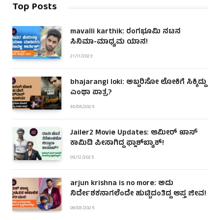
Top Posts
mavalli karthik: ರಂಗಭೂಮಿ ನಟನ
ಸಿನಿಮಾ-ಮಾಧ್ಯಮ ಯಾನ!
21/11/2023
bhajarangi loki: ಅಬ್ಬರಿಸೋ ಲೋಕಿಗೆ ಸಿಕ್ಕಿದ್ದು
ಎಂಥಾ ಪಾತ್ರ?
30/05/2025
Jailer2 Movie Updates: ಆಮೀರ್ ಖಾನ್
ಕಾಮಿಡಿ ಪೀಸಾಗಿದ್ದ ಫ್ಲಾಶ್‌ಬ್ಯಾಕ್!
05/12/2025
arjun krishna is no more: ಅದು
ನಿರ್ದೇಶಕನಾಗಲೆಂದೇ ಹುಟ್ಟಿದಂತಿದ್ದ ಆಪ್ತ ಜೀವ!
09/03/2025