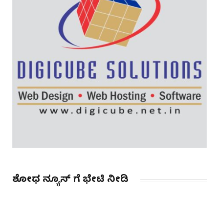
ಶೋಧ ನ್ಯೂಸ್ ಗೆ ಭೇಟಿ ನೀಡಿ