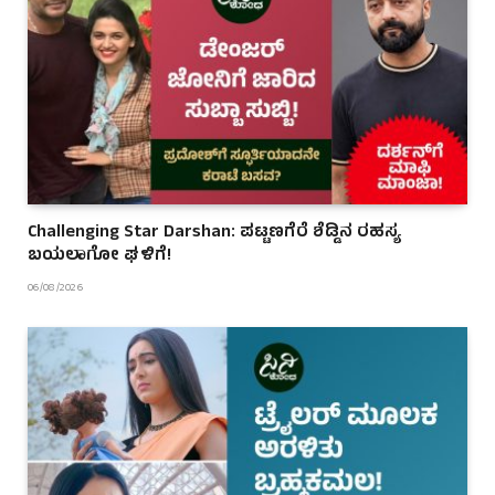
Challenging Star Darshan: ಪಟ್ಟಣಗೆರೆ ಶೆಡ್ಡಿನ ರಹಸ್ಯ
ಬಯಲಾಗೋ ಘಳಿಗೆ!
06/08/2026