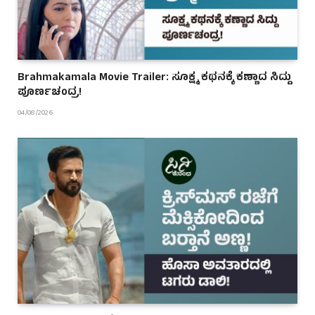
Brahmakamala Movie Trailer: ಸೂಕ್ಷ್ಮ ಕಥನಕ್ಕೆ ಕಣ್ಣಾದ ಸಿದ್ದು
ಪೂರ್ಣಚಂದ್ರ!
04/08/2026