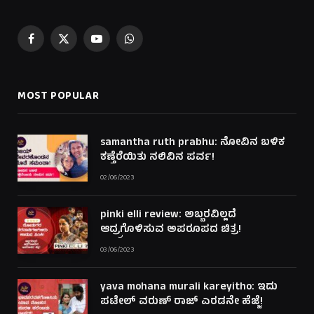
Facebook
X
YouTube
WhatsApp
(Twitter)
MOST POPULAR
samantha ruth prabhu: ನೋವಿನ ಬಳಿಕ
ಕಣ್ತೆರೆಯಿತು ನಲಿವಿನ ಪರ್ವ!
02/06/2023
pinki elli review: ಅಬ್ಬರವಿಲ್ಲದೆ
ಆದ್ರ್ರಗೊಳಿಸುವ ಅಪರೂಪದ ಚಿತ್ರ!
03/06/2023
yava mohana murali kareyitho: ಇದು
ಪಟೇಲ್ ವರುಣ್ ರಾಜ್ ಎರಡನೇ ಹೆಜ್ಜೆ!