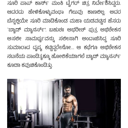
ಸೂರಿ ಪಾಪ್ ಕಾರ್ನ್ ಮಂಕಿ ಟೈಗರ್ ಚಿತ್ರ ನಿರ್ದೇಶಿಸಿದ್ದರು.
ಆದರದು ಹೇಳಿಕೊಳ್ಳುವಂಥಾ ಗೆಲುವು ಕಾಣಲಿಲ್ಲ. ಅದರ
ಬೆನ್ನಲ್ಲಿಯೇ ಸೂರಿ ಮಾಡಿಕೊಂಡ ಮಹಾ ಯಡವಟ್ಟಿನ ಹೆಸರು
`ಬ್ಯಾಡ್ ಮ್ಯಾನರ್ಸ್’. ಬಹುಶಃ ಅಭರೀಶ್ ಪುತ್ರ ಅಭಿಶೇಕನ
ಅಸಲೀ ಸಾಮರ್ಥ್ಯವನ್ನು ಸಲೀಸಾಗಿ ಅಂದಾಜಿಸಿದ್ದ ಸೂರಿ
ಸುಮಾರಾದ ದೃಷ್ಯ ಕಟ್ಟಿದ್ದರೇನೋ… ಆ ಕಥೆಗೂ ಅಭಿಶೇಕನ
ನಟನೆಯ ಪಾಂಡಿತ್ಯಕ್ಕೂ ಹೋಲಿಕೆಯಾಗಲೆ ಬ್ಯಾಡ್ ಮ್ಯಾನರ್ಸ್
ಕೂಡಾ ಕವುಚಿಕೊಂಡಿತ್ತು.