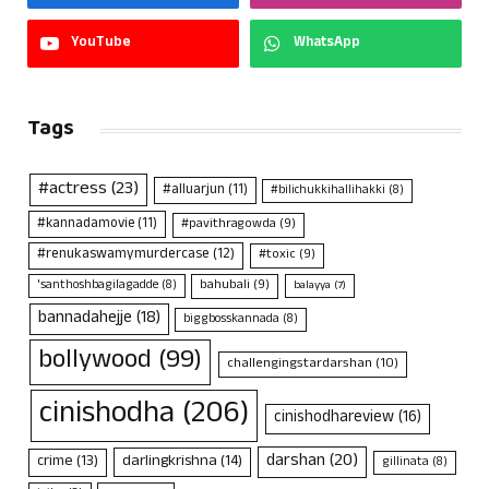
YouTube
WhatsApp
Tags
#actress
(23)
#alluarjun
(11)
#bilichukkihallihakki
(8)
#kannadamovie
(11)
#pavithragowda
(9)
#renukaswamymurdercase
(12)
#toxic
(9)
bahubali
(9)
'santhoshbagilagadde
(8)
balayya
(7)
bannadahejje
(18)
biggbosskannada
(8)
bollywood
(99)
challengingstardarshan
(10)
cinishodha
(206)
cinishodhareview
(16)
darshan
(20)
crime
(13)
darlingkrishna
(14)
gillinata
(8)