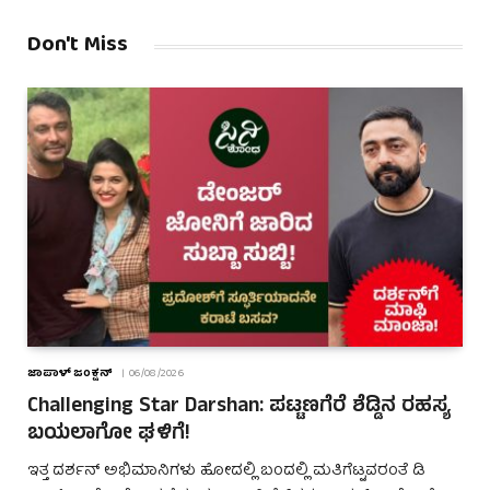
Don't Miss
ಜಾಪಾಳ್ ಜಂಕ್ಷನ್
06/08/2026
Challenging Star Darshan: ಪಟ್ಟಣಗೆರೆ ಶೆಡ್ಡಿನ ರಹಸ್ಯ
ಬಯಲಾಗೋ ಘಳಿಗೆ!
ಇತ್ತ ದರ್ಶನ್ ಅಭಿಮಾನಿಗಳು ಹೋದಲ್ಲಿ ಬಂದಲ್ಲಿ ಮತಿಗೆಟ್ಟವರಂತೆ ಡಿ