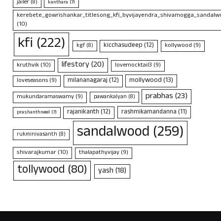
jailer
(8)
kanthara
(7)
kerebete_gowrishankar_titlesong_kfi_byvijayendra_shivamogga_sandalwo
(10)
kfi
(222)
kicchasudeep
(12)
kollywood
(9)
kgf
(8)
lifestory
(20)
kruthvik
(10)
lovemocktail3
(9)
mollywood
(13)
milananagaraj
(12)
loveseasons
(9)
prabhas
(23)
mukundaramaswamy
(9)
pawankalyan
(8)
rajanikanth
(12)
rashmikamandanna
(11)
prashanthneel
(7)
sandalwood
(259)
rukminivasanth
(8)
shivarajkumar
(10)
thalapathyvijay
(9)
tollywood
(80)
yash
(18)