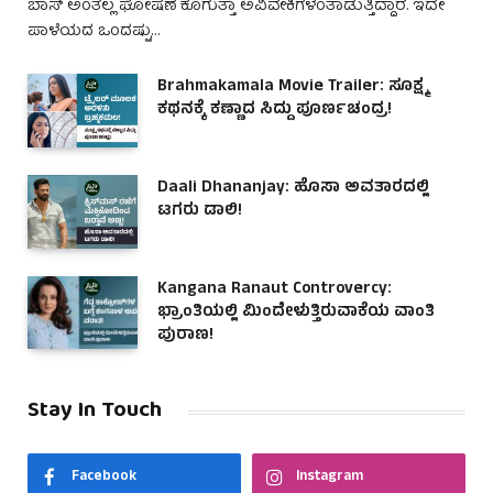
ಬಾಸ್ ಅಂತೆಲ್ಲ ಘೋಷಣೆ ಕೂಗುತ್ತಾ ಅವಿವೇಕಿಗಳಂತಾಡುತ್ತಿದ್ದಾರೆ. ಇದೇ
ಪಾಳೆಯದ ಒಂದಷ್ಟು…
Brahmakamala Movie Trailer: ಸೂಕ್ಷ್ಮ
ಕಥನಕ್ಕೆ ಕಣ್ಣಾದ ಸಿದ್ದು ಪೂರ್ಣಚಂದ್ರ!
Daali Dhananjay: ಹೊಸಾ ಅವತಾರದಲ್ಲಿ
ಟಗರು ಡಾಲಿ!
Kangana Ranaut Controvercy:
ಭ್ರಾಂತಿಯಲ್ಲಿ ಮಿಂದೇಳುತ್ತಿರುವಾಕೆಯ ವಾಂತಿ
ಪುರಾಣ!
Stay In Touch
Facebook
Instagram