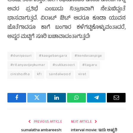
ಆಕರ್ಷಿತರಾಗುತ್ತಾರೆ. ಹೀಗೆ ಕಥೆಯೊಂದರ ಕೊಂಬೆ ಕೋವೆಗಳಲ್ಲಿ
ಅವರ ಪ್ರತಿಭೆ ಎಂಬುದು ನಿತ್ರಾಣವಾಗಿ ನೇತುಬಿದ್ದಂತೆ
ಭಾಸವಾಗುತ್ತದೆ. ವಿರಾಟ್ ಔಟ್ ಆದರೂ ಕೂಡಾ ಯುವನ
ಜೊತೆಗಾದರೂ ಕಾಗೆ ಬಂಗಾರ ಕಳೆಗಟ್ಟಿಕೊಳ್ಳುವಂತಾದರೆ,
ಅಷ್ಟರ ಮಟ್ಟಿಗೆ ಸೂರಿ ಬಚಾವಾದಂತಾಗುತ್ತದೆ!
#duniyasuri
#kaagebangara
#kendasanpige
#ritanyavijaykumar
#sukkasoori
#tagaru
cinishodha
kfi
sandalwood
virat
Facebook
Twitter
LinkedIn
WhatsApp
Telegram
Email
PREVIOUS ARTICLE
NEXT ARTICLE
sumalatha ambareesh:
interval movie: ಇದು ಅಚ್ಚರಿ