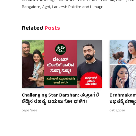
his vast knowledge and work in the field of cinema, crime, inve
Bangalore, Agni, Lankesh Patrike and Himagni.
Related
Posts
Challenging Star Darshan: ಪಟ್ಟಣಗೆರೆ
Brahmakamal
ಶೆಡ್ಡಿನ ರಹಸ್ಯ ಬಯಲಾಗೋ ಘಳಿಗೆ!
ಕಥನಕ್ಕೆ ಕಣ್ಣ
06/08/2026
04/08/2026