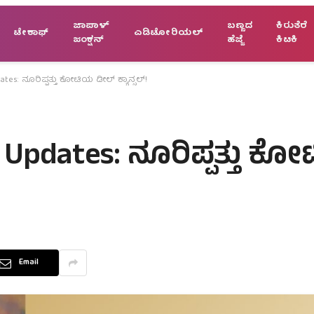
ಜಾಪಾಳ್
ಬಣ್ಣದ
ಕಿರುತೆರೆ
ಟೇಕಾಫ್
ಎಡಿಟೋರಿಯಲ್
ಜಂಕ್ಷನ್
ಹೆಜ್ಜೆ
ಕಿಟಕಿ
tes: ನೂರಿಪ್ಪತ್ತು ಕೋಟಿಯ ಡೀಲ್ ಕ್ಯಾನ್ಸಲ್!
 Updates: ನೂರಿಪ್ಪತ್ತು 
Email