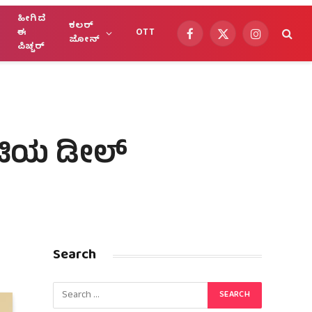
ಹೀಗಿದೆ
ಕಲರ್
ಈ
OTT
Facebook
X
Instagram
ಜೋನ್
ಪಿಚ್ಚರ್
(Twitter)
ಕೋಟಿಯ ಡೀಲ್
Search