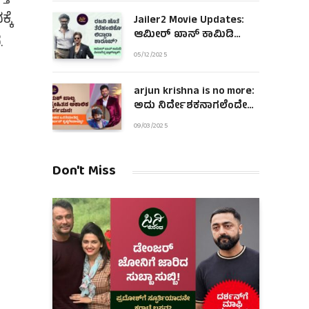
ಕೆ
Jailer2 Movie Updates:
ಆಮೀರ್ ಖಾನ್ ಕಾಮಿಡಿ
.
ಪೀಸಾಗಿದ್ದ ಫ್ಲಾಶ್‌ಬ್ಯಾಕ್!
05/12/2025
arjun krishna is no more:
ಅದು ನಿರ್ದೇಶಕನಾಗಲೆಂದೇ
ಹುಟ್ಟಿದಂತಿದ್ದ ಆಪ್ತ ಜೀವ!
09/03/2025
Don't Miss