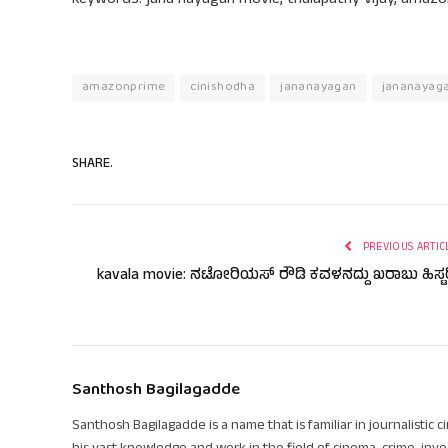
keywords: jana nayagan movie, thalapathy vijay, amazo
amazonprime
cinishodha
jananayagan
jananayag
SHARE.
PREVIOUS ARTIC
kavala movie: ನಟೋರಿಯಸ್ ರೌಡಿ ಕವಳನದ್ದು ಖರಾಬು ಹಿಸ್ಟರ
Santhosh Bagilagadde
Santhosh Bagilagadde is a name that is familiar in journalistic 