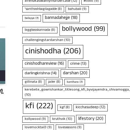
#renukaswamymurdercase
(12)
#toxic
(9)
bahubali
(9)
'santhoshbagilagadde
(8)
bannadahejje
(18)
balayya
(7)
bollywood
(99)
biggbosskannada
(8)
challengingstardarshan
(10)
cinishodha
(206)
cinishodhareview
(16)
crime
(13)
darshan
(20)
darlingkrishna
(14)
gillinata
(8)
jailer
(8)
kanthara
(7)
kerebete_gowrishankar_titlesong_kfi_byvijayendra_shivamogga
ಲಿ
(10)
kfi
(222)
kicchasudeep
(12)
kgf
(8)
lifestory
(20)
kruthvik
(10)
kollywood
(9)
lovemocktail3
(9)
loveseasons
(9)