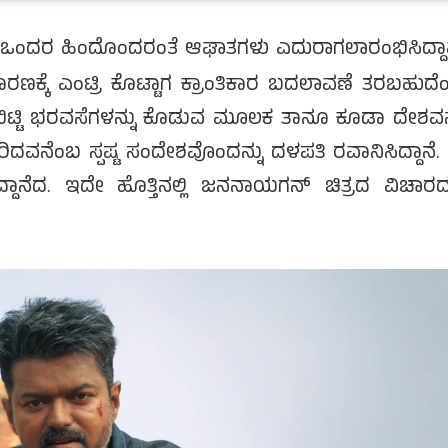
ಲೇ ಒಂದರ ಹಿಂದೊಂದರಂತೆ ಆಘಾತಗಳು ಎದುರಾಗಲಾರಂಭಿಸಿದ್ದಾವ
ಾರಣಕ್ಕೆ ಎಂಟ್ರಿ ಕೊಟ್ಟಾಗ ಕ್ರಾಂತಿಕಾರ ಬದಲಾವಣೆ ತರಬಹುದೆ
ಿಗೆ ಬಿಟ್ಟಿ ಭರವಸೆಗಳನ್ನು ಕೊಡುವ ಮೂಲಕ ತಾನೂ ಕೂಡಾ ದೇಶವನ್
ಸೇರಿದವನೆಂಬ ಸ್ಪಷ್ಟ ಸಂದೇಶವೊಂದನ್ನು ದಳಪತಿ ರವಾನಿಸಿದ್ದಾನೆ
ಾನೆದ. ಇದೇ ಹೊತ್ತಿನಲ್ಲಿ ಜನನಾಯಗನ್ ಚಿತ್ರದ ವಿಚಾರದಲ್