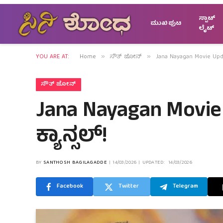
ಸ್ಪಾಟ್
ಮುಖಪುಟ
ಲೈಟ್
YOU ARE AT:
Home
ಸೌತ್ ಜೋನ್
Jana Nayagan Movie Upda
»
»
ಸೌತ್ ಜೋನ್
Jana Nayagan Movie
ಕ್ಯಾನ್ಸಲ್!
BY
SANTHOSH BAGILAGADDE
14/03/2026
UPDATED:
14/03/2026
Facebook
Twitter
Telegram