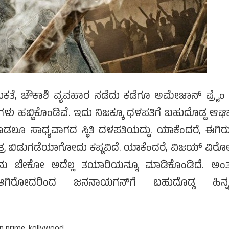
ುಕತೆ, ಚೌಕಾಶಿ ವ್ಯವಹಾರ ನಡೆದು ಕಡೆಗೂ ಅಮೇಜಾನ್ ಪ್ರೈಂ
ಗಳು ಹಬ್ಬಿಕೊಂಡಿವೆ. ಇದು ನಿಜಕ್ಕೂ ಧಳಪತಿಗೆ ಬಹುದೊಡ್ಡ ಆಘಾ
ೂ ಸಾಧ್ಯವಾಗದ ಸ್ಥಿತಿ ದಳಪತಿಯದ್ದು. ಯಾಕೆಂದರೆ, ಈಗಿರ
 ಬಿಡುಗಡೆಯಾಗೋದು ಕಷ್ಟವಿದೆ. ಯಾಕೆಂದರೆ, ವಿಜಯ್ ವಿರೋ
ು ಬೇಕೋ ಅದೆಲ್ಲ ತಯಾರಿಯನ್ನೂ ಮಾಡಿಕೊಂಡಿದೆ. ಅಂ
ಗಿರೋದರಿಂದ ಜನನಾಯಗನ್‌ಗೆ ಬಹುದೊಡ್ಡ ಹಿನ್ನಡ