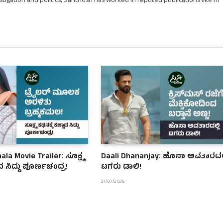
stigation and politics, Santhosh has worked in reputed publications like Hi
a Movie Trailer: ಸೂಕ್ಷ್ಮ
Daali Dhananjay: ಹೊಸಾ ಅವತಾರದಲ್
ಾದ ಸಿದ್ದು ಪೂರ್ಣಚಂದ್ರ!
ಟಗರು ಡಾಲಿ!
31/07/2026