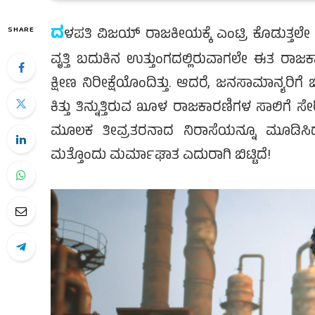
ದ
SHARE
ಳಪತಿ ವಿಜಯ್ ರಾಜಕೀಯಕ್ಕೆ ಎಂಟ್ರಿ ಕೊಡುತ್ತ
ವೃತ್ತಿ ಬದುಕಿನ ಉತ್ತುಂಗದಲ್ಲಿರುವಾಗಲೇ ಈತ ರಾಜಕ
ಕ್ಷೀಣ ನಿರೀಕ್ಷೆಯೊಂದಿತ್ತು. ಆದರೆ, ಜನಸಾಮಾನ್ಯರ
ಕಿತ್ತು ತಿನ್ನುತ್ತಿರುವ ಖೂಳ ರಾಜಕಾರಣಿಗಳ ಸಾಲಿಗೆ 
ಮೂಲಕ ತೀವ್ರತರನಾದ ನಿರಾಸೆಯನ್ನೂ ಮೂಡಿಸಿದ್ದ
ಮತ್ತೊಂದು ಮರ್ಮಾಘಾತ ಎದುರಾಗಿ ಬಿಟ್ಟಿದೆ!