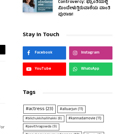
Controvercy: ಭ್ರಾಂತಿಯಲ್ಲಿ
ಮಿಂದೇಳುತ್ತಿರುವಾಕೆಯ ವಾಂತಿ
ಪುರಾಣ!
Stay In Touch
Facebook
Instagram
ail
YouTube
WhatsApp
Tags
#actress
(23)
#alluarjun
(11)
#kannadamovie
(11)
#bilichukkihallihakki
(8)
#pavithragowda
(9)
for