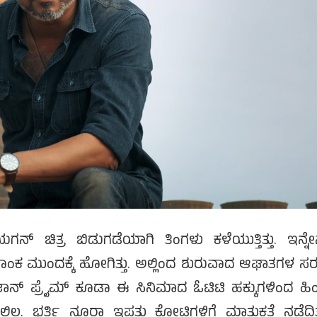
 ಚಿತ್ರ ಬಿಡುಗಡೆಯಾಗಿ ತಿಂಗಳು ಕಳೆಯುತ್ತಿತ್ತು. ಇನ್ನೇ
ಾಂಕ ಮುಂದಕ್ಕೆ ಹೋಗಿತ್ತು. ಅಲ್ಲಿಂದ ಶುರುವಾದ ಆಘಾತಗಳ ಸರ
್ ಪ್ರೈಮ್ ಕೂಡಾ ಈ ಸಿನಿಮಾದ ಓಟಿಟಿ ಹಕ್ಕುಗಳಿಂದ ಹಿಂ
್ಲ. ಭರ್ತಿ ನೂರಾ ಇಪ್ಪತ್ತು ಕೋಟಿಗಳಿಗೆ ಮಾತುಕತೆ ನಡೆದಿತ್ತ