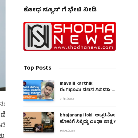
ಶೋಧ ನ್ಯೂಸ್ ಗೆ ಭೇಟಿ ನೀಡಿ
Top Posts
mavalli karthik:
ರಂಗಭೂಮಿ ನಟನ ಸಿನಿಮಾ-
ಮಾಧ್ಯಮ ಯಾನ!
21/11/2023
ನು
ಣಿ
bhajarangi loki: ಅಬ್ಬರಿಸೋ
ಲೋಕಿಗೆ ಸಿಕ್ಕಿದ್ದು ಎಂಥಾ ಪಾತ್ರ?
ದೆ
30/05/2025
ು.