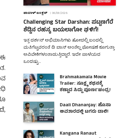
ಜಾಪಾಳ್ ಜಂಕ್ಷನ್
06/08/2026
Challenging Star Darshan: ಪಟ್ಟಣಗೆರೆ
ಶೆಡ್ಡಿನ ರಹಸ್ಯ ಬಯಲಾಗೋ ಘಳಿಗೆ!
ಇತ್ತ ದರ್ಶನ್ ಅಭಿಮಾನಿಗಳು ಹೋದಲ್ಲಿ ಬಂದಲ್ಲಿ
ಮತಿಗೆಟ್ಟವರಂತೆ ಡಿ ಬಾಸ್ ಅಂತೆಲ್ಲ ಘೋಷಣೆ ಕೂಗುತ್ತಾ
ಅವಿವೇಕಿಗಳಂತಾಡುತ್ತಿದ್ದಾರೆ. ಇದೇ ಪಾಳೆಯದ
 ಈ
ಒಂದಷ್ಟು…
ತ.
Brahmakamala Movie
ುವ
Trailer: ಸೂಕ್ಷ್ಮ ಕಥನಕ್ಕೆ
ಧಿ
ಕಣ್ಣಾದ ಸಿದ್ದು ಪೂರ್ಣಚಂದ್ರ!
ತೂ
Daali Dhananjay: ಹೊಸಾ
ೆ,
ಅವತಾರದಲ್ಲಿ ಟಗರು ಡಾಲಿ!
Kangana Ranaut