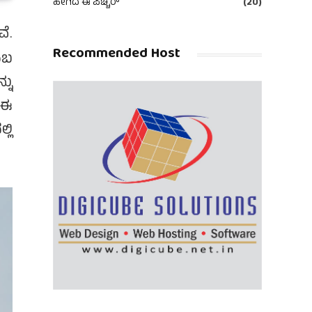
ಹೀಗಿದೆ ಈ ಪಿಚ್ಚರ್
(20)
ೆ.
Recommended Host
ಂಬ
ನು
. ಈ
ಲಿ