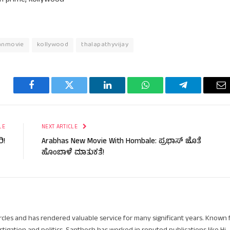
n prime, kollywood
anmovie
kollywood
thalapathyvijay
Facebook
Twitter
LinkedIn
WhatsApp
Telegram
Em
LE
NEXT ARTICLE
ಿ!
Arabhas New Movie With Hombale: ಪ್ರಭಾಸ್ ಜೊತೆ
ಹೊಂಬಾಳೆ ಮಾತುಕತೆ!
circles and has rendered valuable service for many significant years. Known 