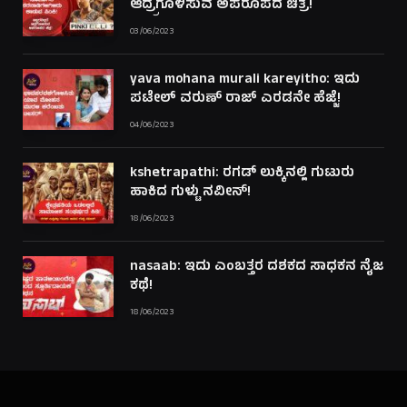
ಆದ್ರ್ರಗೊಳಿಸುವ ಅಪರೂಪದ ಚಿತ್ರ!
03/06/2023
yava mohana murali kareyitho: ಇದು
ಪಟೇಲ್ ವರುಣ್ ರಾಜ್ ಎರಡನೇ ಹೆಜ್ಜೆ!
04/06/2023
kshetrapathi: ರಗಡ್ ಲುಕ್ಕಿನಲ್ಲಿ ಗುಟುರು
ಹಾಕಿದ ಗುಳ್ಟು ನವೀನ್!
18/06/2023
nasaab: ಇದು ಎಂಬತ್ತರ ದಶಕದ ಸಾಧಕನ ನೈಜ
ಕಥೆ!
18/06/2023