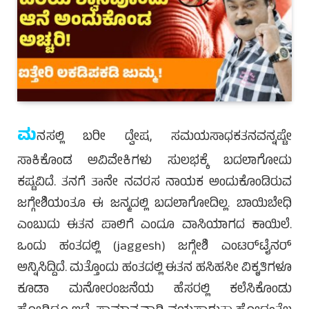
ಮ
ನಸಲ್ಲಿ ಬರೀ ದ್ವೇಷ, ಸಮಯಸಾಧಕತನವನ್ನಷ್ಟೇ
ಸಾಕಿಕೊಂಡ ಅವಿವೇಕಿಗಳು ಸುಲಭಕ್ಕೆ ಬದಲಾಗೋದು
ಕಷ್ಟವಿದೆ. ತನಗೆ ತಾನೇ ನವರಸ ನಾಯಕ ಅಂದುಕೊಂಡಿರುವ
ಜಗ್ಗೇಶಿಯಂತೂ ಈ ಜನ್ಮದಲ್ಲಿ ಬದಲಾಗೋದಿಲ್ಲ. ಬಾಯಿಬೇಧಿ
ಎಂಬುದು ಈತನ ಪಾಲಿಗೆ ಎಂದೂ ವಾಸಿಯಾಗದ ಕಾಯಿಲೆ.
ಒಂದು ಹಂತದಲ್ಲಿ (jaggesh) ಜಗ್ಗೇಶಿ ಎಂಟರ್‌ಟೈನರ್
ಅನ್ನಿಸಿದ್ದಿದೆ. ಮತ್ತೊಂದು ಹಂತದಲ್ಲಿ ಈತನ ಹಸಿಹಸೀ ವಿಕೃತಿಗಳೂ
ಕೂಡಾ ಮನೋರಂಜನೆಯ ಹೆಸರಲ್ಲಿ ಕಲೆಸಿಕೊಂಡು