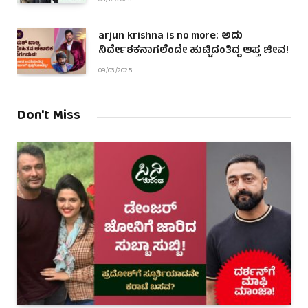
arjun krishna is no more: ಅದು
ನಿರ್ದೇಶಕನಾಗಲೆಂದೇ ಹುಟ್ಟಿದಂತಿದ್ದ ಆಪ್ತ ಜೀವ!
09/03/2025
Don't Miss