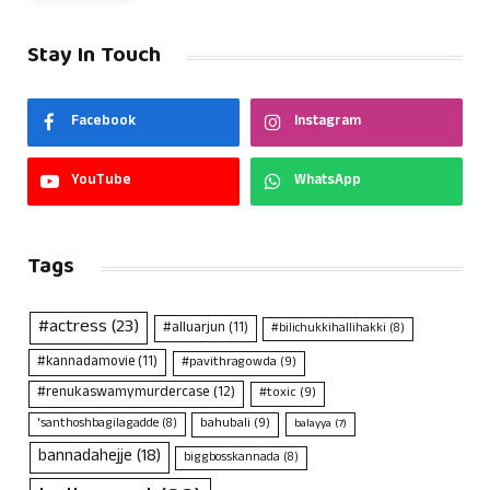
Stay In Touch
Facebook
Instagram
YouTube
WhatsApp
Tags
#actress
(23)
#alluarjun
(11)
#bilichukkihallihakki
(8)
#kannadamovie
(11)
#pavithragowda
(9)
#renukaswamymurdercase
(12)
#toxic
(9)
bahubali
(9)
'santhoshbagilagadde
(8)
balayya
(7)
bannadahejje
(18)
biggbosskannada
(8)