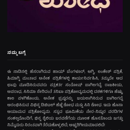
ನಮ್ಮ ಬಗ್ಗೆ
ಈ ನಾಡಿನಲ್ಲಿ ಹೆಸರಾಗಿರುವ ಹಾಯ್ ಬೆಂಗಳೂರ್, ಅಗ್ನಿ, ಲಂಕೇಶ್ ಪತ್ರಿಕೆ,
ಹಿಮಾಗ್ನಿ ಮಂತಾದ ಅನೇಕ ಪತ್ರಿಕೆಗಳಲ್ಲಿ ಕಾರ್ಯನಿರ್ವಹಿಸಿ, ತಮ್ಮದೇ ಆದ
ಛಾಪು ಮೂಡಿಸಿರುವವರು ಪತ್ರಕರ್ತ ಸಂತೋಷ್ ಬಾಗಿಲಗದ್ದೆ. ರಾಜಕೀಯ,
ಅಪರಾಧ, ಸಿನಿಮಾ ಸೇರಿದಂತೆ ತನಿಖಾ ಪತ್ರಿಕೋದ್ಯಮದಲ್ಲಿ ದಶಕಗಳಿಗೂ ಹೆಚ್ಚು
ಕಾಲ ಪಳಗಿಕೊಂಡು, ಅನೇಕ ಭ್ರಷ್ಟರನ್ನು ಬಯಲಾಗಿಸಿರುವ ಬಾಗಿಲಗದ್ದೆ
ಆರಂಭಿಸಿರುವ ವಿಭಿನ್ನ ಡಿಜಿಟಲ್ ಹೆಜ್ಜೆ ಶೋಧ ಮತ್ತು ಸಿನಿ ಶೋಧ. ಇದು ಹೊಸಾ
ಆಯಾಮದ ಪತ್ರಿಕೋದ್ಯಮ. ಸತ್ಯದ ಭೂಮಿಕೆಯ ನೇರ-ನಿಷ್ಠುರ ವರದಿಗಳ
ಸಂಕಲ್ಪದೊಂದಿಗೆ, ಭಿನ್ನ ಶೈಲಿಯ ಬರವಣಿಗೆಯ ಮೂಲಕ ಹೊಸತೊಂದು ಜಗತ್ತು
ನಿಮ್ಮೆದುರು ನಿರಂತವಾಗಿ ತೆರೆದುಕೊಳ್ಳಲಿದೆ; ಅಚ್ಚರಿಗೀಡುಮಾಡಲಿದೆ!