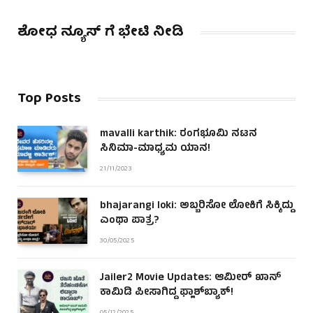
ಶೋಧ ನ್ಯೂಸ್ ಗೆ ಭೇಟಿ ನೀಡಿ
Top Posts
mavalli karthik: ರಂಗಭೂಮಿ ನಟನ
ಸಿನಿಮಾ-ಮಾಧ್ಯಮ ಯಾನ!
21/11/2023
bhajarangi loki: ಅಬ್ಬರಿಸೋ ಲೋಕಿಗೆ ಸಿಕ್ಕಿದ್ದು
ಎಂಥಾ ಪಾತ್ರ?
30/05/2025
Jailer2 Movie Updates: ಆಮೀರ್ ಖಾನ್
ಕಾಮಿಡಿ ಪೀಸಾಗಿದ್ದ ಫ್ಲಾಶ್‌ಬ್ಯಾಕ್!
05/12/2025