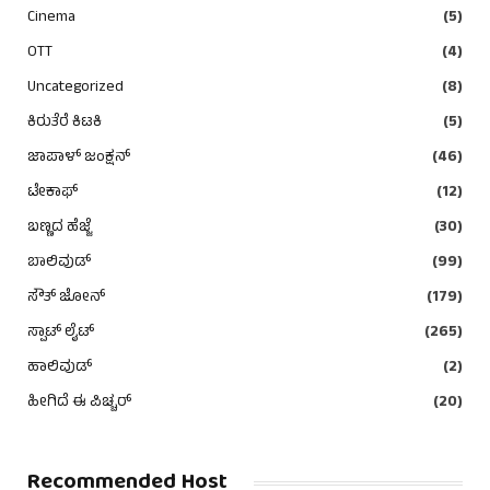
Cinema
(5)
OTT
(4)
Uncategorized
(8)
ಕಿರುತೆರೆ ಕಿಟಕಿ
(5)
ಜಾಪಾಳ್ ಜಂಕ್ಷನ್
(46)
ಟೇಕಾಫ್
(12)
ಬಣ್ಣದ ಹೆಜ್ಜೆ
(30)
ಬಾಲಿವುಡ್
(99)
ಸೌತ್ ಜೋನ್
(179)
ಸ್ಪಾಟ್ ಲೈಟ್
(265)
ಹಾಲಿವುಡ್
(2)
ಹೀಗಿದೆ ಈ ಪಿಚ್ಚರ್
(20)
Recommended Host