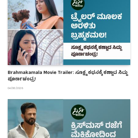
Brahmakamala Movie Trailer: ಸೂಕ್ಷ್ಮ ಕಥನಕ್ಕೆ ಕಣ್ಣಾದ ಸಿದ್ದು
ಪೂರ್ಣಚಂದ್ರ!
04/08/2026