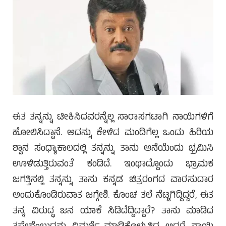
ಈತ ತನ್ನನ್ನು ಟೀಕಿಸಿದವರನ್ನೆಲ್ಲ ಸಾರಾಸಗಟಾಗಿ ನಾಯಿಗಳಿಗೆ
ಹೋಲಿಸಿದ್ದಾನೆ. ಅದನ್ನು ಕೇಳಿದ ಮಂದಿಗೆಲ್ಲ ಒಂದು ಹಿರಿಯ
ಶ್ವಾನ ಸಂಧ್ಯಾಕಾಲದಲ್ಲಿ ತನ್ನನ್ನು ತಾನು ಆನೆಯೆಂದು ಭ್ರಮಿಸಿ
ಊಳಿಡುತ್ತಿರುವಂತೆ ಕಂಡಿದೆ. ಇಂಥಾದ್ದೊಂದು ಭ್ರಾಮಕ
ಜಗತ್ತಿನಲ್ಲಿ ತನ್ನನ್ನು ತಾನು ಕನ್ನಡ ಚಿತ್ರರಂಗದ ವಾರಸುದಾರ
ಅಂದುಕೊಂಡಿರುವಾತ ಜಗ್ಗೇಶಿ. ಕೊಂಚ ತಲೆ ನೆಟ್ಟಗಿದ್ದಿದ್ದರೆ, ಈತ
ತನ್ನ ವಿರುದ್ಧ ಜನ ಯಾಕೆ ಸಿಡಿದೆದ್ದಿದ್ದಾರೆ? ತಾನು ಮಾಡಿದ