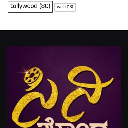
tollywood
(80)
yash
(18)