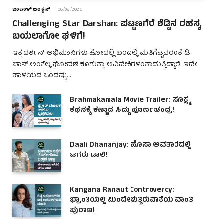
ಜಾಪಾಳ್ ಜಂಕ್ಷನ್
06/08/2026
Challenging Star Darshan: ಪಟ್ಟಣಗೆರೆ ಶೆಡ್ಡಿನ ರಹಸ್ಯ
ಬಯಲಾಗೋ ಘಳಿಗೆ!
ಇತ್ತ ದರ್ಶನ್ ಅಭಿಮಾನಿಗಳು ಹೋದಲ್ಲಿ ಬಂದಲ್ಲಿ ಮತಿಗೆಟ್ಟವರಂತೆ ಡಿ
ಬಾಸ್ ಅಂತೆಲ್ಲ ಘೋಷಣೆ ಕೂಗುತ್ತಾ ಅವಿವೇಕಿಗಳಂತಾಡುತ್ತಿದ್ದಾರೆ. ಇದೇ
ಪಾಳೆಯದ ಒಂದಷ್ಟು…
Brahmakamala Movie Trailer: ಸೂಕ್ಷ್ಮ
ಕಥನಕ್ಕೆ ಕಣ್ಣಾದ ಸಿದ್ದು ಪೂರ್ಣಚಂದ್ರ!
Daali Dhananjay: ಹೊಸಾ ಅವತಾರದಲ್ಲಿ
ಟಗರು ಡಾಲಿ!
Kangana Ranaut Controvercy:
ಭ್ರಾಂತಿಯಲ್ಲಿ ಮಿಂದೇಳುತ್ತಿರುವಾಕೆಯ ವಾಂತಿ
ಪುರಾಣ!