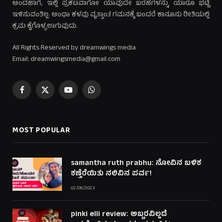
ಅಂದಹಾಗೆ, ಇಲ್ಲಿ ಪ್ರಕಟವಾಗೋ ಯಾವುದೇ ಬರಹಗಳನ್ನು ಯಾರೂ ಭಟ್ಟಿ
ಇಳಿಸುವಂತಿಲ್ಲ. ಅಂಥಾ ಕಳವು ವೃತ್ತಾಂತ ಗಮನಕ್ಕೆ ಬಂದರೆ ಕಾನೂನು ರೀತಿಯಲ್ಲಿ
ಕ್ರಮ ಕೈಗೊಳ್ಳಲಾಗುವುದು.
All Rights Reserved by dreamwings media
Email: dreamwingsmedia@gmail.com
Facebook
X
YouTube
WhatsApp
(Twitter)
MOST POPULAR
samantha ruth prabhu: ನೋವಿನ ಬಳಿಕ
ಕಣ್ತೆರೆಯಿತು ನಲಿವಿನ ಪರ್ವ!
02/06/2023
pinki elli review: ಅಬ್ಬರವಿಲ್ಲದೆ