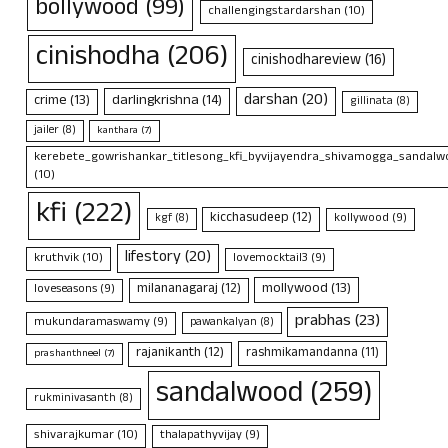
bollywood
(99)
challengingstardarshan
(10)
cinishodha
(206)
cinishodhareview
(16)
darshan
(20)
crime
(13)
darlingkrishna
(14)
gillinata
(8)
jailer
(8)
kanthara
(7)
kerebete_gowrishankar_titlesong_kfi_byvijayendra_shivamogga_sandalwo
(10)
kfi
(222)
kicchasudeep
(12)
kollywood
(9)
kgf
(8)
lifestory
(20)
kruthvik
(10)
lovemocktail3
(9)
mollywood
(13)
milananagaraj
(12)
loveseasons
(9)
prabhas
(23)
mukundaramaswamy
(9)
pawankalyan
(8)
rajanikanth
(12)
rashmikamandanna
(11)
prashanthneel
(7)
sandalwood
(259)
rukminivasanth
(8)
shivarajkumar
(10)
thalapathyvijay
(9)