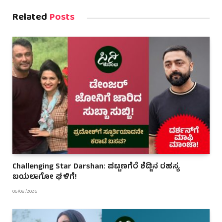
Related
Posts
Challenging Star Darshan: ಪಟ್ಟಣಗೆರೆ ಶೆಡ್ಡಿನ ರಹಸ್ಯ
ಬಯಲಾಗೋ ಘಳಿಗೆ!
06/08/2026