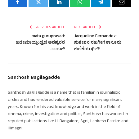
Facebook
Twitter
LinkedIn
WhatsApp
Telegram
Email
PREVIOUS ARTICLE
NEXT ARTICLE
mata guruprasad:
Jacqueline Fernandez:
ಜಡೇಮಾಯ್ಸಂದ್ರದ ಅಸಹ್ಯರಸ
ಸುಕೇಶನ ಸಖಿಗೀಗ ಕಾನೂನು
ನಾಯಕ!
ಕುಣಿಕೆಯ ಭೀತಿ!
Santhosh Bagilagadde
Santhosh Bagilagadde is a name that is familiar in journalistic
circles and has rendered valuable service for many significant
years. Known for his vast knowledge and work in the field of
cinema, crime, investigation and politics, Santhosh has worked in
reputed publications like Hi Bangalore, Agni, Lankesh Patrike and
Himagni.