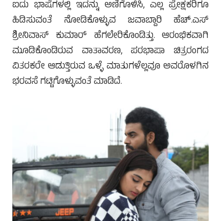
ಐದು ಭಾಷೆಗಳಲ್ಲಿ ಇದನ್ನು ಅಣಿಗೊಳಿಸಿ, ಎಲ್ಲ ಪ್ರೇಕ್ಷಕರಿಗೂ
ಹಿಡಿಸುವಂತೆ ನೋಡಿಕೊಳ್ಳುವ ಜವಾಬ್ದಾರಿ ಹೆಚ್.ಎಸ್
ಶ್ರೀನಿವಾಸ್ ಕುಮಾರ್ ಹೆಗಲೇರಿಕೊಂಡಿತ್ತು. ಆರಂಭಿಕವಾಗಿ
ಮೂಡಿಕೊಂಡಿರುವ ವಾತಾವರಣ, ಪರಭಾಷಾ ಚಿತ್ರರಂಗದ
ವಿತರಕರೇ ಆಡುತ್ತಿರುವ ಒಳ್ಳೆ ಮಾತುಗಳೆಲ್ಲವೂ ಅವರೊಳಗಿನ
ಭರವಸೆ ಗಟ್ಟಿಗೊಳ್ಳುವಂತೆ ಮಾಡಿದೆ.