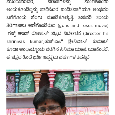
ಮುಂದುವರೆದರೆ, ನಿರಾಸೆಗಳನ್ನು ನುಂಗಿಕೊಂಡು
ಅಂದುಕೊಂಡಿದ್ದನ್ನು ಸಾಧಿಸಿದರೆ ಖಂಡಿತವಾಗಿಯೂ ಅಂಥವರ
ಬಗೆಗೊಂದು ಬೆರಗು ಮೂಡಿಕೊಳ್ಳುತ್ತೆ. ಜನವರಿ 3ರಂದು
ತೆರೆಗಾಣಲು ಅಣಿಗೊಂಡಿರುವ (guns and roses movie)
`ಗನ್ಸ್ ಅಂಡ್ ರೋಸಸ್’ ಚಿತ್ರದ ನಿರ್ದೇಶಕ (director h.s
shrinivas kumar)ಹೆಚ್.ಎಸ್ ಶ್ರೀನಿವಾಸ್ ಕುಮಾರ್
ಕೂಡಾ ಅಂಥಾದ್ದೊಂದು ಬೆರಗಿನ ಸಿನಿಮಾ ಯಾನ. ಯಾಕೆಂದರೆ,
ಈ ಚಿತ್ರದ ಹಿಂದೆ ಭರ್ತಿ ಇಪ್ಪತೈದು ವರ್ಷಗಳ ತಪಸ್ಸಿದೆ!