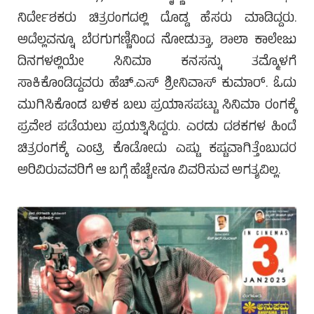
ನಿರ್ದೇಶಕರು ಚಿತ್ರರಂಗದಲ್ಲಿ ದೊಡ್ಡ ಹೆಸರು ಮಾಡಿದ್ದರು.
ಅದೆಲ್ಲವನ್ನೂ ಬೆರಗುಗಣ್ಣಿನಿಂದ ನೋಡುತ್ತಾ, ಶಾಲಾ ಕಾಲೇಜು
ದಿನಗಳಲ್ಲಿಯೇ ಸಿನಿಮಾ ಕನಸನ್ನು ತಮ್ಮೊಳಗೆ
ಸಾಕಿಕೊಂಡಿದ್ದವರು ಹೆಚ್.ಎಸ್ ಶ್ರೀನಿವಾಸ್ ಕುಮಾರ್. ಓದು
ಮುಗಿಸಿಕೊಂಡ ಬಳಿಕ ಬಲು ಪ್ರಯಾಸಪಟ್ಟು ಸಿನಿಮಾ ರಂಗಕ್ಕೆ
ಪ್ರವೇಶ ಪಡೆಯಲು ಪ್ರಯತ್ನಿಸಿದ್ದರು. ಎರಡು ದಶಕಗಳ ಹಿಂದೆ
ಚಿತ್ರರಂಗಕ್ಕೆ ಎಂಟ್ರಿ ಕೊಡೋದು ಎಷ್ಟು ಕಷ್ಟವಾಗಿತ್ತೆಂಬುದರ
ಅರಿವಿರುವವರಿಗೆ ಆ ಬಗ್ಗೆ ಹೆಚ್ಚೇನೂ ವಿವರಿಸುವ ಅಗತ್ಯವಿಲ್ಲ.