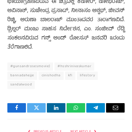
ಛಾಯಾಗ್ರಹಣವಿರುವ ಈ ಚಿತ್ರದಲ್ಲಿ ಕಿಶೋರ್, ಶೋಭರಾಜ್,
ಅವಿನಾಶ್, ಸುಚೇಂದ್ರ ಪ್ರಸಾದ್, ನೀನಾಸಂ ಅಶ್ವಥ್, ಜೀವನ್
ರಿಚ್ಚಿ, ಅರುಣಾ ಬಾಲರಾಜ್ ಮುಂತಾದವರ ತಾರಾಗಣವಿದೆ.
ಥ್ರಿಲ್ಲರ್ ಮಂಜು ಸಾಹಸ ನಿರ್ದೇಶನ, ಎಂ. ಸಂಜೀವ್ ರೆಡ್ಡಿ
ಸಂಕಲನವಿರುವ ಗನ್ಸ್ ಅಂಡ್ ರೋಸಸ್ ಜನವರಿ ೩ರಂದು
ತೆರೆಗಾಣಲಿದೆ.
#gunsandrosesmovie)
#hsshrinivaskumar
bannadahejje
cinishodha
kfi
lifestory
sandalwood
Facebook
Twitter
LinkedIn
WhatsApp
Telegram
Email