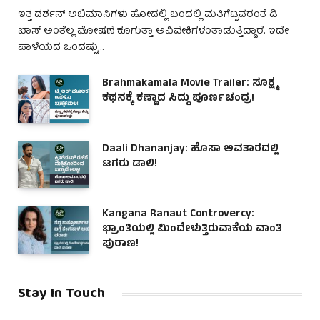
ಇತ್ತ ದರ್ಶನ್ ಅಭಿಮಾನಿಗಳು ಹೋದಲ್ಲಿ ಬಂದಲ್ಲಿ ಮತಿಗೆಟ್ಟವರಂತೆ ಡಿ
ಬಾಸ್ ಅಂತೆಲ್ಲ ಘೋಷಣೆ ಕೂಗುತ್ತಾ ಅವಿವೇಕಿಗಳಂತಾಡುತ್ತಿದ್ದಾರೆ. ಇದೇ
ಪಾಳೆಯದ ಒಂದಷ್ಟು…
Brahmakamala Movie Trailer: ಸೂಕ್ಷ್ಮ
ಕಥನಕ್ಕೆ ಕಣ್ಣಾದ ಸಿದ್ದು ಪೂರ್ಣಚಂದ್ರ!
Daali Dhananjay: ಹೊಸಾ ಅವತಾರದಲ್ಲಿ
ಟಗರು ಡಾಲಿ!
Kangana Ranaut Controvercy:
ಭ್ರಾಂತಿಯಲ್ಲಿ ಮಿಂದೇಳುತ್ತಿರುವಾಕೆಯ ವಾಂತಿ
ಪುರಾಣ!
Stay In Touch