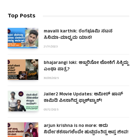
Top Posts
mavalli karthik: ರಂಗಭೂಮಿ ನಟನ
ಸಿನಿಮಾ-ಮಾಧ್ಯಮ ಯಾನ!
21/11/2023
bhajarangi loki: ಅಬ್ಬರಿಸೋ ಲೋಕಿಗೆ ಸಿಕ್ಕಿದ್ದು
ಎಂಥಾ ಪಾತ್ರ?
30/05/2025
Jailer2 Movie Updates: ಆಮೀರ್ ಖಾನ್
ಕಾಮಿಡಿ ಪೀಸಾಗಿದ್ದ ಫ್ಲಾಶ್‌ಬ್ಯಾಕ್!
05/12/2025
arjun krishna is no more: ಅದು
ನಿರ್ದೇಶಕನಾಗಲೆಂದೇ ಹುಟ್ಟಿದಂತಿದ್ದ ಆಪ್ತ ಜೀವ!