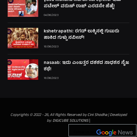
yava mohana murali kareyitho: ಇದು
ಪಟೇಲ್ ವರುಣ್ ರಾಜ್ ಎರಡನೇ ಹೆಜ್ಜೆ!
04/06/2023
kshetrapathi: ರಗಡ್ ಲುಕ್ಕಿನಲ್ಲಿ ಗುಟುರು
ಹಾಕಿದ ಗುಳ್ಟು ನವೀನ್!
18/06/2023
nasaab: ಇದು ಎಂಬತ್ತರ ದಶಕದ ಸಾಧಕನ ನೈಜ
ಕಥೆ!
18/06/2023
Copyrights © 2022 - 26, All Rights Reserved by
Cini Shodha
| Developed
by:
DIGICUBE SOLUTIONS
|
Follow us on