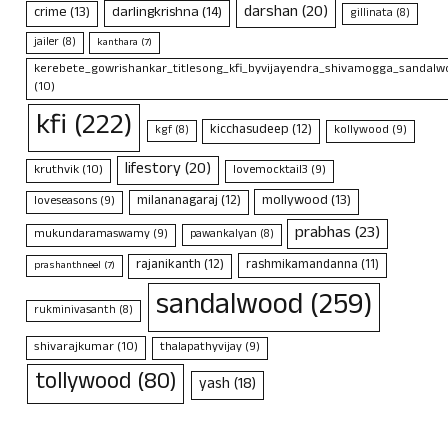
darshan
(20)
crime
(13)
darlingkrishna
(14)
gillinata
(8)
jailer
(8)
kanthara
(7)
kerebete_gowrishankar_titlesong_kfi_byvijayendra_shivamogga_sandalwo
(10)
kfi
(222)
kicchasudeep
(12)
kollywood
(9)
kgf
(8)
lifestory
(20)
kruthvik
(10)
lovemocktail3
(9)
mollywood
(13)
milananagaraj
(12)
loveseasons
(9)
prabhas
(23)
mukundaramaswamy
(9)
pawankalyan
(8)
rajanikanth
(12)
rashmikamandanna
(11)
prashanthneel
(7)
sandalwood
(259)
rukminivasanth
(8)
shivarajkumar
(10)
thalapathyvijay
(9)
tollywood
(80)
yash
(18)