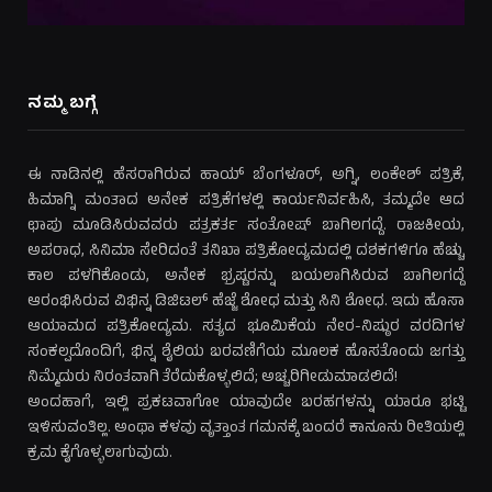
ನಮ್ಮ ಬಗ್ಗೆ
ಈ ನಾಡಿನಲ್ಲಿ ಹೆಸರಾಗಿರುವ ಹಾಯ್ ಬೆಂಗಳೂರ್, ಅಗ್ನಿ, ಲಂಕೇಶ್ ಪತ್ರಿಕೆ,
ಹಿಮಾಗ್ನಿ ಮಂತಾದ ಅನೇಕ ಪತ್ರಿಕೆಗಳಲ್ಲಿ ಕಾರ್ಯನಿರ್ವಹಿಸಿ, ತಮ್ಮದೇ ಆದ
ಛಾಪು ಮೂಡಿಸಿರುವವರು ಪತ್ರಕರ್ತ ಸಂತೋಷ್ ಬಾಗಿಲಗದ್ದೆ. ರಾಜಕೀಯ,
ಅಪರಾಧ, ಸಿನಿಮಾ ಸೇರಿದಂತೆ ತನಿಖಾ ಪತ್ರಿಕೋದ್ಯಮದಲ್ಲಿ ದಶಕಗಳಿಗೂ ಹೆಚ್ಚು
ಕಾಲ ಪಳಗಿಕೊಂಡು, ಅನೇಕ ಭ್ರಷ್ಟರನ್ನು ಬಯಲಾಗಿಸಿರುವ ಬಾಗಿಲಗದ್ದೆ
ಆರಂಭಿಸಿರುವ ವಿಭಿನ್ನ ಡಿಜಿಟಲ್ ಹೆಜ್ಜೆ ಶೋಧ ಮತ್ತು ಸಿನಿ ಶೋಧ. ಇದು ಹೊಸಾ
ಆಯಾಮದ ಪತ್ರಿಕೋದ್ಯಮ. ಸತ್ಯದ ಭೂಮಿಕೆಯ ನೇರ-ನಿಷ್ಠುರ ವರದಿಗಳ
ಸಂಕಲ್ಪದೊಂದಿಗೆ, ಭಿನ್ನ ಶೈಲಿಯ ಬರವಣಿಗೆಯ ಮೂಲಕ ಹೊಸತೊಂದು ಜಗತ್ತು
ನಿಮ್ಮೆದುರು ನಿರಂತವಾಗಿ ತೆರೆದುಕೊಳ್ಳಲಿದೆ; ಅಚ್ಚರಿಗೀಡುಮಾಡಲಿದೆ!
ಅಂದಹಾಗೆ, ಇಲ್ಲಿ ಪ್ರಕಟವಾಗೋ ಯಾವುದೇ ಬರಹಗಳನ್ನು ಯಾರೂ ಭಟ್ಟಿ
ಇಳಿಸುವಂತಿಲ್ಲ. ಅಂಥಾ ಕಳವು ವೃತ್ತಾಂತ ಗಮನಕ್ಕೆ ಬಂದರೆ ಕಾನೂನು ರೀತಿಯಲ್ಲಿ
ಕ್ರಮ ಕೈಗೊಳ್ಳಲಾಗುವುದು.