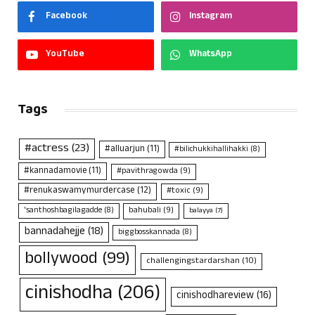
Facebook
Instagram
YouTube
WhatsApp
Tags
#actress
(23)
#alluarjun
(11)
#bilichukkihallihakki
(8)
#kannadamovie
(11)
#pavithragowda
(9)
#renukaswamymurdercase
(12)
#toxic
(9)
bahubali
(9)
'santhoshbagilagadde
(8)
balayya
(7)
bannadahejje
(18)
biggbosskannada
(8)
bollywood
(99)
challengingstardarshan
(10)
cinishodha
(206)
cinishodhareview
(16)