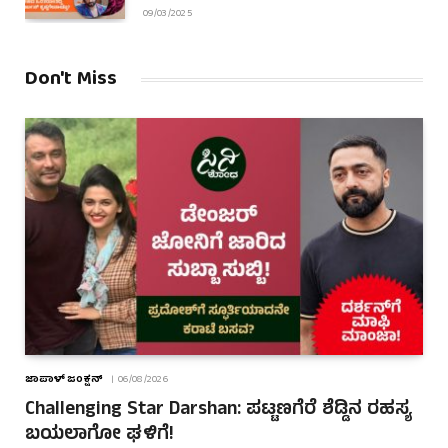
09/03/2025
Don't Miss
ಜಾಪಾಳ್ ಜಂಕ್ಷನ್
06/08/2026
Challenging Star Darshan: ಪಟ್ಟಣಗೆರೆ ಶೆಡ್ಡಿನ ರಹಸ್ಯ
ಬಯಲಾಗೋ ಘಳಿಗೆ!