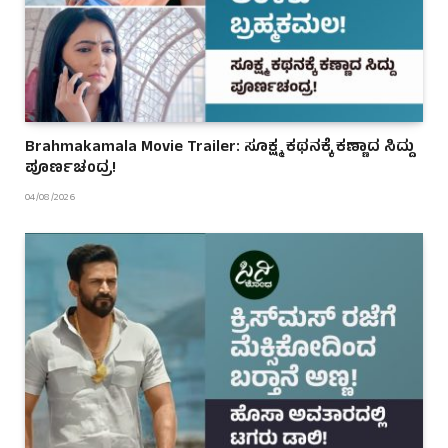
Brahmakamala Movie Trailer: ಸೂಕ್ಷ್ಮ ಕಥನಕ್ಕೆ ಕಣ್ಣಾದ ಸಿದ್ದು
ಪೂರ್ಣಚಂದ್ರ!
04/08/2026