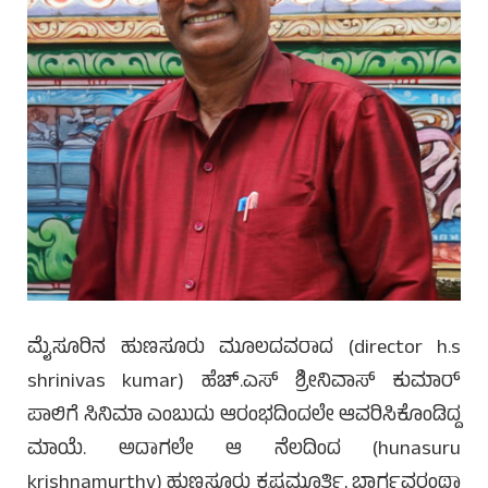
ಮೈಸೂರಿನ ಹುಣಸೂರು ಮೂಲದವರಾದ (director h.s
shrinivas kumar) ಹೆಚ್.ಎಸ್ ಶ್ರೀನಿವಾಸ್ ಕುಮಾರ್
ಪಾಲಿಗೆ ಸಿನಿಮಾ ಎಂಬುದು ಆರಂಭದಿಂದಲೇ ಆವರಿಸಿಕೊಂಡಿದ್ದ
ಮಾಯೆ. ಅದಾಗಲೇ ಆ ನೆಲದಿಂದ (hunasuru
krishnamurthy) ಹುಣಸೂರು ಕೃಷ್ಣಮೂರ್ತಿ, ಭಾರ್ಗವರಂಥಾ