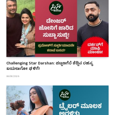
Challenging Star Darshan: ಪಟ್ಟಣಗೆರೆ ಶೆಡ್ಡಿನ ರಹಸ್ಯ
ಬಯಲಾಗೋ ಘಳಿಗೆ!
06/08/2026