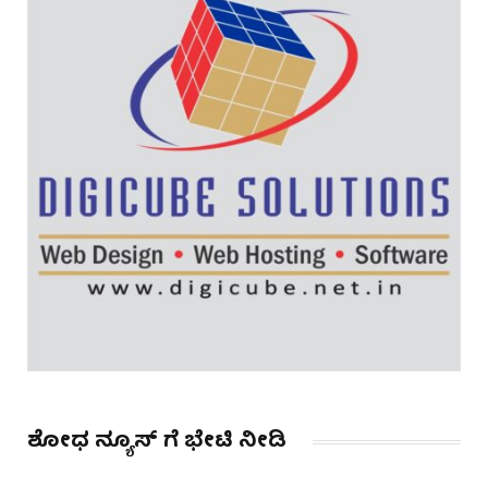
ಶೋಧ ನ್ಯೂಸ್ ಗೆ ಭೇಟಿ ನೀಡಿ