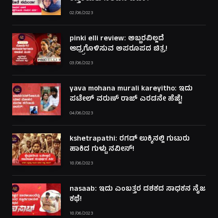
02/06/2023
pinki elli review: ಅಬ್ಬರವಿಲ್ಲದೆ
ಆದ್ರ್ರಗೊಳಿಸುವ ಅಪರೂಪದ ಚಿತ್ರ!
03/06/2023
yava mohana murali kareyitho: ಇದು
ಪಟೇಲ್ ವರುಣ್ ರಾಜ್ ಎರಡನೇ ಹೆಜ್ಜೆ!
04/06/2023
kshetrapathi: ರಗಡ್ ಲುಕ್ಕಿನಲ್ಲಿ ಗುಟುರು
ಹಾಕಿದ ಗುಳ್ಟು ನವೀನ್!
18/06/2023
nasaab: ಇದು ಎಂಬತ್ತರ ದಶಕದ ಸಾಧಕನ ನೈಜ
ಕಥೆ!
18/06/2023