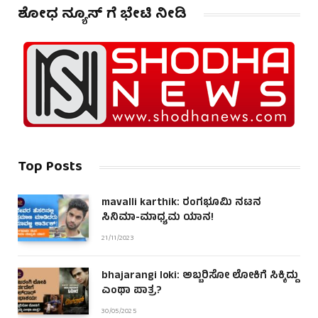
ಶೋಧ ನ್ಯೂಸ್ ಗೆ ಭೇಟಿ ನೀಡಿ
Top Posts
mavalli karthik: ರಂಗಭೂಮಿ ನಟನ
ಸಿನಿಮಾ-ಮಾಧ್ಯಮ ಯಾನ!
21/11/2023
bhajarangi loki: ಅಬ್ಬರಿಸೋ ಲೋಕಿಗೆ ಸಿಕ್ಕಿದ್ದು
ಎಂಥಾ ಪಾತ್ರ?
30/05/2025