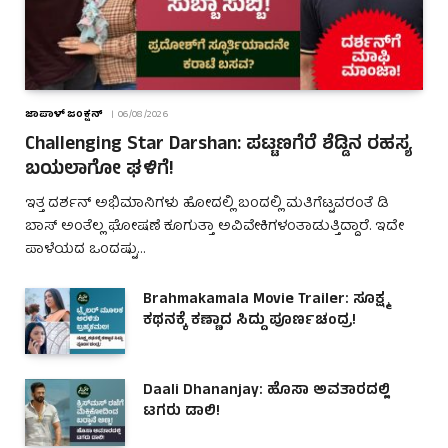
ಜಾಪಾಳ್ ಜಂಕ್ಷನ್
06/08/2026
Challenging Star Darshan: ಪಟ್ಟಣಗೆರೆ ಶೆಡ್ಡಿನ ರಹಸ್ಯ
ಬಯಲಾಗೋ ಘಳಿಗೆ!
ಇತ್ತ ದರ್ಶನ್ ಅಭಿಮಾನಿಗಳು ಹೋದಲ್ಲಿ ಬಂದಲ್ಲಿ ಮತಿಗೆಟ್ಟವರಂತೆ ಡಿ
ಬಾಸ್ ಅಂತೆಲ್ಲ ಘೋಷಣೆ ಕೂಗುತ್ತಾ ಅವಿವೇಕಿಗಳಂತಾಡುತ್ತಿದ್ದಾರೆ. ಇದೇ
ಪಾಳೆಯದ ಒಂದಷ್ಟು…
Brahmakamala Movie Trailer: ಸೂಕ್ಷ್ಮ
ಕಥನಕ್ಕೆ ಕಣ್ಣಾದ ಸಿದ್ದು ಪೂರ್ಣಚಂದ್ರ!
Daali Dhananjay: ಹೊಸಾ ಅವತಾರದಲ್ಲಿ
ಟಗರು ಡಾಲಿ!