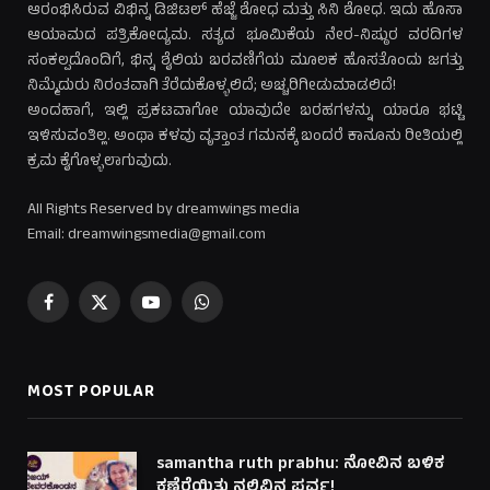
ಆರಂಭಿಸಿರುವ ವಿಭಿನ್ನ ಡಿಜಿಟಲ್ ಹೆಜ್ಜೆ ಶೋಧ ಮತ್ತು ಸಿನಿ ಶೋಧ. ಇದು ಹೊಸಾ
ಆಯಾಮದ ಪತ್ರಿಕೋದ್ಯಮ. ಸತ್ಯದ ಭೂಮಿಕೆಯ ನೇರ-ನಿಷ್ಠುರ ವರದಿಗಳ
ಸಂಕಲ್ಪದೊಂದಿಗೆ, ಭಿನ್ನ ಶೈಲಿಯ ಬರವಣಿಗೆಯ ಮೂಲಕ ಹೊಸತೊಂದು ಜಗತ್ತು
ನಿಮ್ಮೆದುರು ನಿರಂತವಾಗಿ ತೆರೆದುಕೊಳ್ಳಲಿದೆ; ಅಚ್ಚರಿಗೀಡುಮಾಡಲಿದೆ!
ಅಂದಹಾಗೆ, ಇಲ್ಲಿ ಪ್ರಕಟವಾಗೋ ಯಾವುದೇ ಬರಹಗಳನ್ನು ಯಾರೂ ಭಟ್ಟಿ
ಇಳಿಸುವಂತಿಲ್ಲ. ಅಂಥಾ ಕಳವು ವೃತ್ತಾಂತ ಗಮನಕ್ಕೆ ಬಂದರೆ ಕಾನೂನು ರೀತಿಯಲ್ಲಿ
ಕ್ರಮ ಕೈಗೊಳ್ಳಲಾಗುವುದು.
All Rights Reserved by dreamwings media
Email: dreamwingsmedia@gmail.com
Facebook
X
YouTube
WhatsApp
(Twitter)
MOST POPULAR
samantha ruth prabhu: ನೋವಿನ ಬಳಿಕ
ಕಣ್ತೆರೆಯಿತು ನಲಿವಿನ ಪರ್ವ!