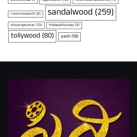
rajanikanth
(12)
rashmikamandanna
(11)
prashanthneel
(7)
sandalwood
(259)
rukminivasanth
(8)
shivarajkumar
(10)
thalapathyvijay
(9)
tollywood
(80)
yash
(18)