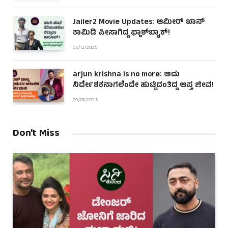
Jailer2 Movie Updates: ಆಮೀರ್ ಖಾನ್
ಕಾಮಿಡಿ ಪೀಸಾಗಿದ್ದ ಫ್ಲಾಶ್‌ಬ್ಯಾಕ್!
05/12/2025
arjun krishna is no more: ಅದು
ನಿರ್ದೇಶಕನಾಗಲೆಂದೇ ಹುಟ್ಟಿದಂತಿದ್ದ ಆಪ್ತ ಜೀವ!
09/03/2025
Don't Miss