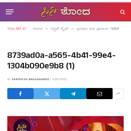
YOU ARE AT:
Home
ಸ್ಪಾಟ್ ಲೈಟ್
golden star ganesh: ಗಣೇಶ್ 42ನೇ ಚಿತ್ರಕ್ಕೆ ವಿಖ್ಯಾತ್ ಚಿತ್ರ ಸಾರಥ್ಯ!
»
»
8739ad0a-a565-4b41-99e4-
1304b090e9b8 (1)
BY
SANTHOSH BAGILAGADDE
02/07/2023