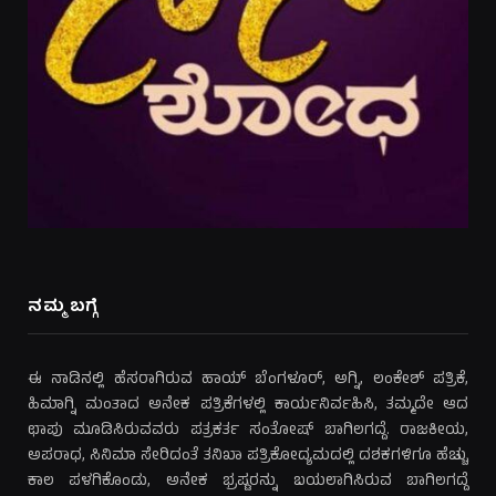
ನಮ್ಮ ಬಗ್ಗೆ
ಈ ನಾಡಿನಲ್ಲಿ ಹೆಸರಾಗಿರುವ ಹಾಯ್ ಬೆಂಗಳೂರ್, ಅಗ್ನಿ, ಲಂಕೇಶ್ ಪತ್ರಿಕೆ,
ಹಿಮಾಗ್ನಿ ಮಂತಾದ ಅನೇಕ ಪತ್ರಿಕೆಗಳಲ್ಲಿ ಕಾರ್ಯನಿರ್ವಹಿಸಿ, ತಮ್ಮದೇ ಆದ
ಛಾಪು ಮೂಡಿಸಿರುವವರು ಪತ್ರಕರ್ತ ಸಂತೋಷ್ ಬಾಗಿಲಗದ್ದೆ. ರಾಜಕೀಯ,
ಅಪರಾಧ, ಸಿನಿಮಾ ಸೇರಿದಂತೆ ತನಿಖಾ ಪತ್ರಿಕೋದ್ಯಮದಲ್ಲಿ ದಶಕಗಳಿಗೂ ಹೆಚ್ಚು
ಕಾಲ ಪಳಗಿಕೊಂಡು, ಅನೇಕ ಭ್ರಷ್ಟರನ್ನು ಬಯಲಾಗಿಸಿರುವ ಬಾಗಿಲಗದ್ದೆ