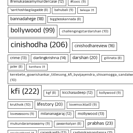
#renukaswamymurdercase
(12)
#toxic
(9)
bahubali
(9)
'santhoshbagilagadde
(8)
balayya
(7)
bannadahejje
(18)
biggbosskannada
(8)
bollywood
(99)
challengingstardarshan
(10)
cinishodha
(206)
cinishodhareview
(16)
darshan
(20)
crime
(13)
darlingkrishna
(14)
gillinata
(8)
jailer
(8)
kanthara
(7)
kerebete_gowrishankar_titlesong_kfi_byvijayendra_shivamogga_sandalwo
(10)
kfi
(222)
kicchasudeep
(12)
kollywood
(9)
kgf
(8)
lifestory
(20)
kruthvik
(10)
lovemocktail3
(9)
mollywood
(13)
milananagaraj
(12)
loveseasons
(9)
prabhas
(23)
mukundaramaswamy
(9)
pawankalyan
(8)