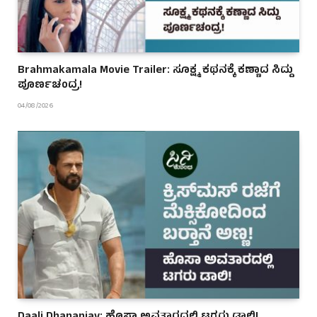
Brahmakamala Movie Trailer: ಸೂಕ್ಷ್ಮ ಕಥನಕ್ಕೆ ಕಣ್ಣಾದ ಸಿದ್ದು
ಪೂರ್ಣಚಂದ್ರ!
04/08/2026
Daali Dhananjay: ಹೊಸಾ ಅವತಾರದಲ್ಲಿ ಟಗರು ಡಾಲಿ!