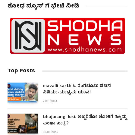
ಶೋಧ ನ್ಯೂಸ್ ಗೆ ಭೇಟಿ ನೀಡಿ
Top Posts
mavalli karthik: ರಂಗಭೂಮಿ ನಟನ
ಸಿನಿಮಾ-ಮಾಧ್ಯಮ ಯಾನ!
21/11/2023
bhajarangi loki: ಅಬ್ಬರಿಸೋ ಲೋಕಿಗೆ ಸಿಕ್ಕಿದ್ದು
ಎಂಥಾ ಪಾತ್ರ?
30/05/2025