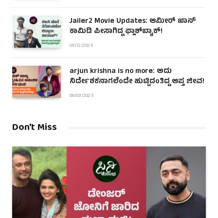
Jailer2 Movie Updates: ಆಮೀರ್ ಖಾನ್
ಕಾಮಿಡಿ ಪೀಸಾಗಿದ್ದ ಫ್ಲಾಶ್‌ಬ್ಯಾಕ್!
05/12/2025
arjun krishna is no more: ಅದು
ನಿರ್ದೇಶಕನಾಗಲೆಂದೇ ಹುಟ್ಟಿದಂತಿದ್ದ ಆಪ್ತ ಜೀವ!
09/03/2025
Don't Miss