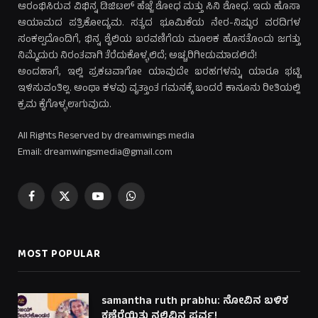
ಆರಂಭಿಸಿರುವ ವಿಭಿನ್ನ ಡಿಜಿಟಲ್ ಹೆಜ್ಜೆ ಶೋಧ ಮತ್ತು ಸಿನಿ ಶೋಧ. ಇದು ಹೊಸಾ
ಆಯಾಮದ ಪತ್ರಿಕೋದ್ಯಮ. ಸತ್ಯದ ಭೂಮಿಕೆಯ ನೇರ-ನಿಷ್ಠುರ ವರದಿಗಳ
ಸಂಕಲ್ಪದೊಂದಿಗೆ, ಭಿನ್ನ ಶೈಲಿಯ ಬರವಣಿಗೆಯ ಮೂಲಕ ಹೊಸತೊಂದು ಜಗತ್ತು
ನಿಮ್ಮೆದುರು ನಿರಂತವಾಗಿ ತೆರೆದುಕೊಳ್ಳಲಿದೆ; ಅಚ್ಚರಿಗೀಡುಮಾಡಲಿದೆ!
ಅಂದಹಾಗೆ, ಇಲ್ಲಿ ಪ್ರಕಟವಾಗೋ ಯಾವುದೇ ಬರಹಗಳನ್ನು ಯಾರೂ ಭಟ್ಟಿ
ಇಳಿಸುವಂತಿಲ್ಲ. ಅಂಥಾ ಕಳವು ವೃತ್ತಾಂತ ಗಮನಕ್ಕೆ ಬಂದರೆ ಕಾನೂನು ರೀತಿಯಲ್ಲಿ
ಕ್ರಮ ಕೈಗೊಳ್ಳಲಾಗುವುದು.
All Rights Reserved by dreamwings media
Email: dreamwingsmedia@gmail.com
Facebook
X
YouTube
WhatsApp
(Twitter)
MOST POPULAR
samantha ruth prabhu: ನೋವಿನ ಬಳಿಕ
ಕಣ್ತೆರೆಯಿತು ನಲಿವಿನ ಪರ್ವ!