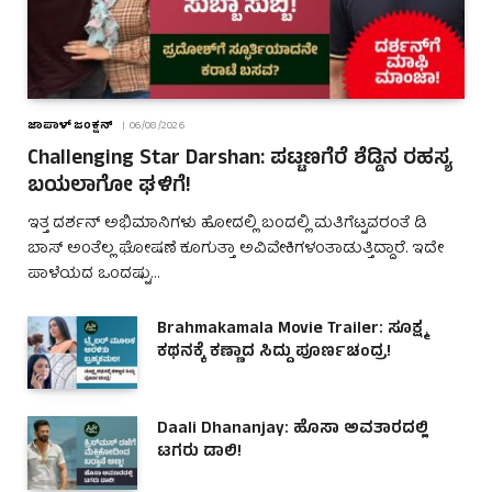
ಜಾಪಾಳ್ ಜಂಕ್ಷನ್
06/08/2026
Challenging Star Darshan: ಪಟ್ಟಣಗೆರೆ ಶೆಡ್ಡಿನ ರಹಸ್ಯ
ಬಯಲಾಗೋ ಘಳಿಗೆ!
ಇತ್ತ ದರ್ಶನ್ ಅಭಿಮಾನಿಗಳು ಹೋದಲ್ಲಿ ಬಂದಲ್ಲಿ ಮತಿಗೆಟ್ಟವರಂತೆ ಡಿ
ಬಾಸ್ ಅಂತೆಲ್ಲ ಘೋಷಣೆ ಕೂಗುತ್ತಾ ಅವಿವೇಕಿಗಳಂತಾಡುತ್ತಿದ್ದಾರೆ. ಇದೇ
ಪಾಳೆಯದ ಒಂದಷ್ಟು…
Brahmakamala Movie Trailer: ಸೂಕ್ಷ್ಮ
ಕಥನಕ್ಕೆ ಕಣ್ಣಾದ ಸಿದ್ದು ಪೂರ್ಣಚಂದ್ರ!
Daali Dhananjay: ಹೊಸಾ ಅವತಾರದಲ್ಲಿ
ಟಗರು ಡಾಲಿ!