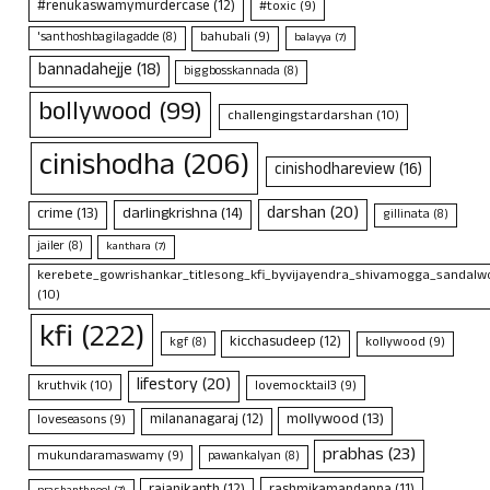
#renukaswamymurdercase
(12)
#toxic
(9)
bahubali
(9)
'santhoshbagilagadde
(8)
balayya
(7)
bannadahejje
(18)
biggbosskannada
(8)
bollywood
(99)
challengingstardarshan
(10)
cinishodha
(206)
cinishodhareview
(16)
darshan
(20)
crime
(13)
darlingkrishna
(14)
gillinata
(8)
jailer
(8)
kanthara
(7)
kerebete_gowrishankar_titlesong_kfi_byvijayendra_shivamogga_sandalwo
(10)
kfi
(222)
kicchasudeep
(12)
kollywood
(9)
kgf
(8)
lifestory
(20)
kruthvik
(10)
lovemocktail3
(9)
mollywood
(13)
milananagaraj
(12)
loveseasons
(9)
prabhas
(23)
mukundaramaswamy
(9)
pawankalyan
(8)