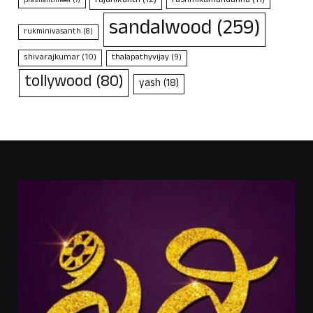
rajanikanth
(12)
rashmikamandanna
(11)
prashanthneel
(7)
sandalwood
(259)
rukminivasanth
(8)
shivarajkumar
(10)
thalapathyvijay
(9)
tollywood
(80)
yash
(18)