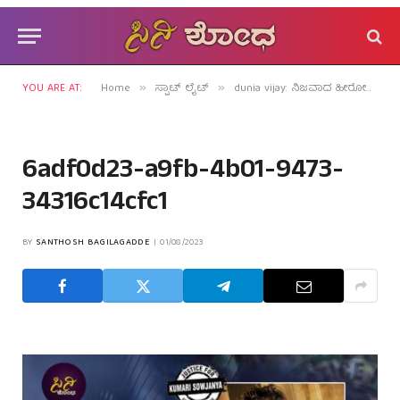
YOU ARE AT:
Home
ಸ್ಪಾಟ್ ಲೈಟ್
dunia vijay: ನಿಜವಾದ ಹೀರೋಗಿರಿ ಅಂದ್ರೆ ಇದೇ ಅಲ್ವೇ?
»
»
6adf0d23-a9fb-4b01-9473-
34316c14cfc1
BY
SANTHOSH BAGILAGADDE
01/08/2023