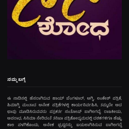
ನಮ್ಮ ಬಗ್ಗೆ
ಈ ನಾಡಿನಲ್ಲಿ ಹೆಸರಾಗಿರುವ ಹಾಯ್ ಬೆಂಗಳೂರ್, ಅಗ್ನಿ, ಲಂಕೇಶ್ ಪತ್ರಿಕೆ,
ಹಿಮಾಗ್ನಿ ಮಂತಾದ ಅನೇಕ ಪತ್ರಿಕೆಗಳಲ್ಲಿ ಕಾರ್ಯನಿರ್ವಹಿಸಿ, ತಮ್ಮದೇ ಆದ
ಛಾಪು ಮೂಡಿಸಿರುವವರು ಪತ್ರಕರ್ತ ಸಂತೋಷ್ ಬಾಗಿಲಗದ್ದೆ. ರಾಜಕೀಯ,
ಅಪರಾಧ, ಸಿನಿಮಾ ಸೇರಿದಂತೆ ತನಿಖಾ ಪತ್ರಿಕೋದ್ಯಮದಲ್ಲಿ ದಶಕಗಳಿಗೂ ಹೆಚ್ಚು
ಕಾಲ ಪಳಗಿಕೊಂಡು, ಅನೇಕ ಭ್ರಷ್ಟರನ್ನು ಬಯಲಾಗಿಸಿರುವ ಬಾಗಿಲಗದ್ದೆ