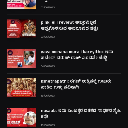
02/06/2023
pinki elli review: ಅಬ್ಬರವಿಲ್ಲದೆ
ಆದ್ರ್ರಗೊಳಿಸುವ ಅಪರೂಪದ ಚಿತ್ರ!
03/06/2023
yava mohana murali kareyitho: ಇದು
ಪಟೇಲ್ ವರುಣ್ ರಾಜ್ ಎರಡನೇ ಹೆಜ್ಜೆ!
04/06/2023
kshetrapathi: ರಗಡ್ ಲುಕ್ಕಿನಲ್ಲಿ ಗುಟುರು
ಹಾಕಿದ ಗುಳ್ಟು ನವೀನ್!
18/06/2023
nasaab: ಇದು ಎಂಬತ್ತರ ದಶಕದ ಸಾಧಕನ ನೈಜ
ಕಥೆ!
18/06/2023