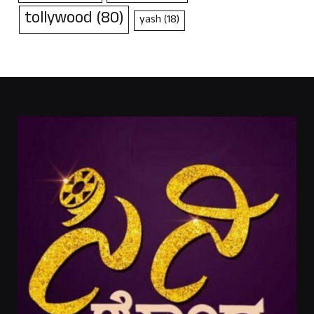
tollywood
(80)
yash
(18)