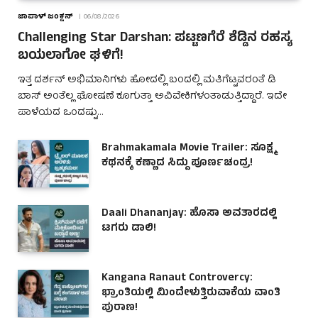
ಜಾಪಾಳ್ ಜಂಕ್ಷನ್
06/08/2026
Challenging Star Darshan: ಪಟ್ಟಣಗೆರೆ ಶೆಡ್ಡಿನ ರಹಸ್ಯ
ಬಯಲಾಗೋ ಘಳಿಗೆ!
ಇತ್ತ ದರ್ಶನ್ ಅಭಿಮಾನಿಗಳು ಹೋದಲ್ಲಿ ಬಂದಲ್ಲಿ ಮತಿಗೆಟ್ಟವರಂತೆ ಡಿ
ಬಾಸ್ ಅಂತೆಲ್ಲ ಘೋಷಣೆ ಕೂಗುತ್ತಾ ಅವಿವೇಕಿಗಳಂತಾಡುತ್ತಿದ್ದಾರೆ. ಇದೇ
ಪಾಳೆಯದ ಒಂದಷ್ಟು…
Brahmakamala Movie Trailer: ಸೂಕ್ಷ್ಮ
ಕಥನಕ್ಕೆ ಕಣ್ಣಾದ ಸಿದ್ದು ಪೂರ್ಣಚಂದ್ರ!
Daali Dhananjay: ಹೊಸಾ ಅವತಾರದಲ್ಲಿ
ಟಗರು ಡಾಲಿ!
Kangana Ranaut Controvercy:
ಭ್ರಾಂತಿಯಲ್ಲಿ ಮಿಂದೇಳುತ್ತಿರುವಾಕೆಯ ವಾಂತಿ
ಪುರಾಣ!