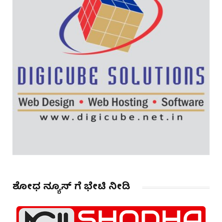
ಶೋಧ ನ್ಯೂಸ್ ಗೆ ಭೇಟಿ ನೀಡಿ