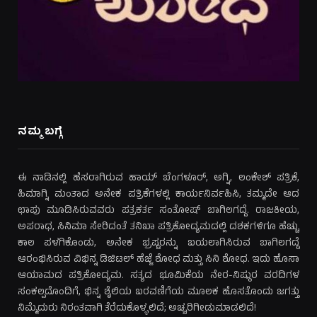
ನಮ್ಮ ಬಗ್ಗೆ
ಈ ನಾಡಿನಲ್ಲಿ ಹೆಸರಾಗಿರುವ ಹಾಯ್ ಬೆಂಗಳೂರ್, ಅಗ್ನಿ, ಲಂಕೇಶ್ ಪತ್ರಿಕೆ,
ಹಿಮಾಗ್ನಿ ಮಂತಾದ ಅನೇಕ ಪತ್ರಿಕೆಗಳಲ್ಲಿ ಕಾರ್ಯನಿರ್ವಹಿಸಿ, ತಮ್ಮದೇ ಆದ
ಛಾಪು ಮೂಡಿಸಿರುವವರು ಪತ್ರಕರ್ತ ಸಂತೋಷ್ ಬಾಗಿಲಗದ್ದೆ. ರಾಜಕೀಯ,
ಅಪರಾಧ, ಸಿನಿಮಾ ಸೇರಿದಂತೆ ತನಿಖಾ ಪತ್ರಿಕೋದ್ಯಮದಲ್ಲಿ ದಶಕಗಳಿಗೂ ಹೆಚ್ಚು
ಕಾಲ ಪಳಗಿಕೊಂಡು, ಅನೇಕ ಭ್ರಷ್ಟರನ್ನು ಬಯಲಾಗಿಸಿರುವ ಬಾಗಿಲಗದ್ದೆ
ಆರಂಭಿಸಿರುವ ವಿಭಿನ್ನ ಡಿಜಿಟಲ್ ಹೆಜ್ಜೆ ಶೋಧ ಮತ್ತು ಸಿನಿ ಶೋಧ. ಇದು ಹೊಸಾ
ಆಯಾಮದ ಪತ್ರಿಕೋದ್ಯಮ. ಸತ್ಯದ ಭೂಮಿಕೆಯ ನೇರ-ನಿಷ್ಠುರ ವರದಿಗಳ
ಸಂಕಲ್ಪದೊಂದಿಗೆ, ಭಿನ್ನ ಶೈಲಿಯ ಬರವಣಿಗೆಯ ಮೂಲಕ ಹೊಸತೊಂದು ಜಗತ್ತು
ನಿಮ್ಮೆದುರು ನಿರಂತವಾಗಿ ತೆರೆದುಕೊಳ್ಳಲಿದೆ; ಅಚ್ಚರಿಗೀಡುಮಾಡಲಿದೆ!