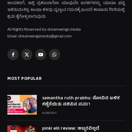
ಅಂದಹಾಗೆ, ಇಲ್ಲಿ ಪ್ರಕಟವಾಗೋ ಯಾವುದೇ ಬರಹಗಳನ್ನು ಯಾರೂ ಭಟ್ಟಿ
ಇಳಿಸುವಂತಿಲ್ಲ. ಅಂಥಾ ಕಳವು ವೃತ್ತಾಂತ ಗಮನಕ್ಕೆ ಬಂದರೆ ಕಾನೂನು ರೀತಿಯಲ್ಲಿ
ಕ್ರಮ ಕೈಗೊಳ್ಳಲಾಗುವುದು.
All Rights Reserved by dreamwings media
Email: dreamwingsmedia@gmail.com
Facebook
X
YouTube
WhatsApp
(Twitter)
MOST POPULAR
samantha ruth prabhu: ನೋವಿನ ಬಳಿಕ
ಕಣ್ತೆರೆಯಿತು ನಲಿವಿನ ಪರ್ವ!
02/06/2023
pinki elli review: ಅಬ್ಬರವಿಲ್ಲದೆ