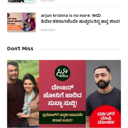
05/12/2025
arjun krishna is no more: ಅದು
ನಿರ್ದೇಶಕನಾಗಲೆಂದೇ ಹುಟ್ಟಿದಂತಿದ್ದ ಆಪ್ತ ಜೀವ!
09/03/2025
Don't Miss