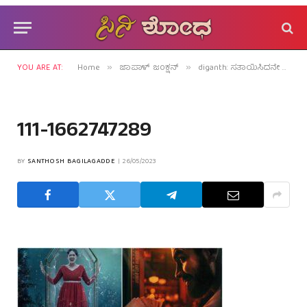
YOU ARE AT:
Home
ಜಾಪಾಳ್ ಜಂಕ್ಷನ್
diganth: ಸತಾಯಿಸಿದನೇ ಪರಮ ಸೋಂಭೇರಿ?
»
»
111-1662747289
BY
SANTHOSH BAGILAGADDE
26/05/2023