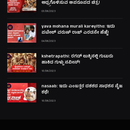
ಆದ್ರ್ರಗೊಳಿಸುವ ಅಪರೂಪದ ಚಿತ್ರ!
03/06/2023
yava mohana murali kareyitho: ಇದು
ಪಟೇಲ್ ವರುಣ್ ರಾಜ್ ಎರಡನೇ ಹೆಜ್ಜೆ!
04/06/2023
kshetrapathi: ರಗಡ್ ಲುಕ್ಕಿನಲ್ಲಿ ಗುಟುರು
ಹಾಕಿದ ಗುಳ್ಟು ನವೀನ್!
18/06/2023
nasaab: ಇದು ಎಂಬತ್ತರ ದಶಕದ ಸಾಧಕನ ನೈಜ
ಕಥೆ!
18/06/2023