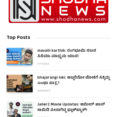
Top Posts
mavalli karthik: ರಂಗಭೂಮಿ ನಟನ
ಸಿನಿಮಾ-ಮಾಧ್ಯಮ ಯಾನ!
21/11/2023
bhajarangi loki: ಅಬ್ಬರಿಸೋ ಲೋಕಿಗೆ ಸಿಕ್ಕಿದ್ದು
ಎಂಥಾ ಪಾತ್ರ?
30/05/2025
Jailer2 Movie Updates: ಆಮೀರ್ ಖಾನ್
ಕಾಮಿಡಿ ಪೀಸಾಗಿದ್ದ ಫ್ಲಾಶ್‌ಬ್ಯಾಕ್!