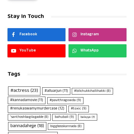
Stay In Touch
Facebook
Instagram
YouTube
WhatsApp
Tags
#actress
(23)
#alluarjun
(11)
#bilichukkihallihakki
(8)
#kannadamovie
(11)
#pavithragowda
(9)
#renukaswamymurdercase
(12)
#toxic
(9)
bahubali
(9)
'santhoshbagilagadde
(8)
balayya
(7)
bannadahejje
(18)
biggbosskannada
(8)