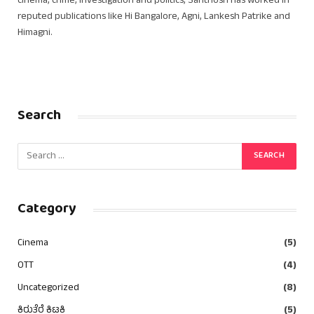
cinema, crime, investigation and politics, Santhosh has worked in
reputed publications like Hi Bangalore, Agni, Lankesh Patrike and
Himagni.
Search
Category
Cinema
(5)
OTT
(4)
Uncategorized
(8)
ಕಿರುತೆರೆ ಕಿಟಕಿ
(5)