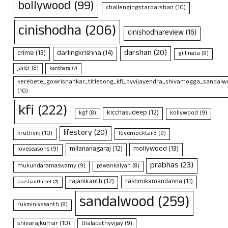
bollywood
(99)
challengingstardarshan
(10)
cinishodha
(206)
cinishodhareview
(16)
darshan
(20)
crime
(13)
darlingkrishna
(14)
gillinata
(8)
jailer
(8)
kanthara
(7)
kerebete_gowrishankar_titlesong_kfi_byvijayendra_shivamogga_sandalwo
(10)
kfi
(222)
kicchasudeep
(12)
kollywood
(9)
kgf
(8)
lifestory
(20)
kruthvik
(10)
lovemocktail3
(9)
mollywood
(13)
milananagaraj
(12)
loveseasons
(9)
prabhas
(23)
mukundaramaswamy
(9)
pawankalyan
(8)
rajanikanth
(12)
rashmikamandanna
(11)
prashanthneel
(7)
sandalwood
(259)
rukminivasanth
(8)
shivarajkumar
(10)
thalapathyvijay
(9)