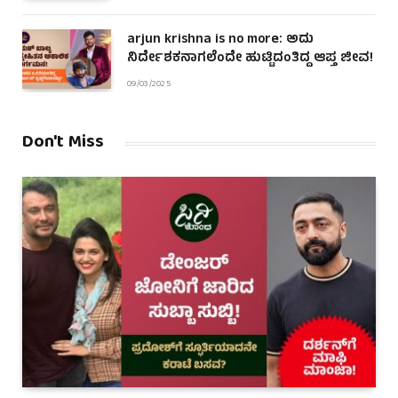
arjun krishna is no more: ಅದು
ನಿರ್ದೇಶಕನಾಗಲೆಂದೇ ಹುಟ್ಟಿದಂತಿದ್ದ ಆಪ್ತ ಜೀವ!
09/03/2025
Don't Miss