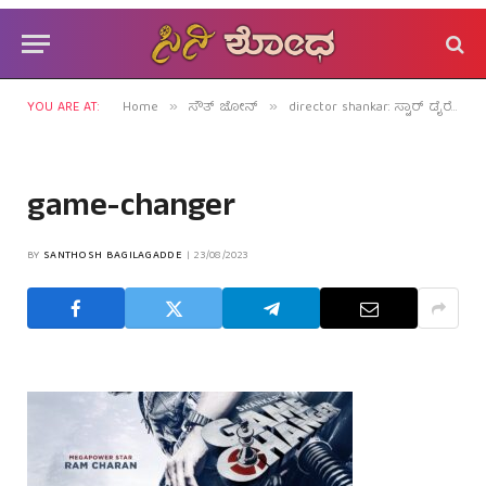
YOU ARE AT:
Home
ಸೌತ್ ಜೋನ್
director shankar: ಸ್ಟಾರ್ ಡೈರೆಕ್ಟರ್ ಮೇಲಿರೋ ಆರೋಪ ನಿಜವೇ?
»
»
game-changer
BY
SANTHOSH BAGILAGADDE
23/08/2023