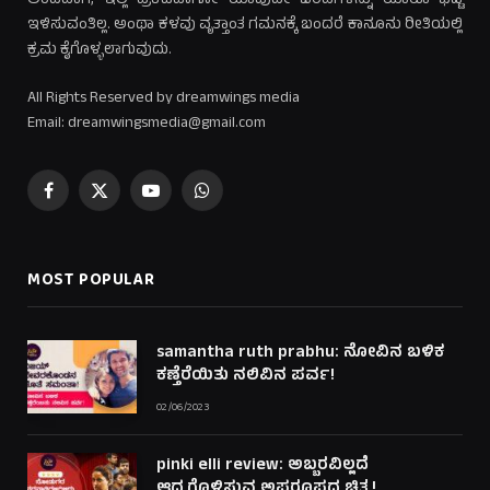
ಅಂದಹಾಗೆ, ಇಲ್ಲಿ ಪ್ರಕಟವಾಗೋ ಯಾವುದೇ ಬರಹಗಳನ್ನು ಯಾರೂ ಭಟ್ಟಿ
ಇಳಿಸುವಂತಿಲ್ಲ. ಅಂಥಾ ಕಳವು ವೃತ್ತಾಂತ ಗಮನಕ್ಕೆ ಬಂದರೆ ಕಾನೂನು ರೀತಿಯಲ್ಲಿ
ಕ್ರಮ ಕೈಗೊಳ್ಳಲಾಗುವುದು.
All Rights Reserved by dreamwings media
Email: dreamwingsmedia@gmail.com
Facebook
X
YouTube
WhatsApp
(Twitter)
MOST POPULAR
samantha ruth prabhu: ನೋವಿನ ಬಳಿಕ
ಕಣ್ತೆರೆಯಿತು ನಲಿವಿನ ಪರ್ವ!
02/06/2023
pinki elli review: ಅಬ್ಬರವಿಲ್ಲದೆ
ಆದ್ರ್ರಗೊಳಿಸುವ ಅಪರೂಪದ ಚಿತ್ರ!