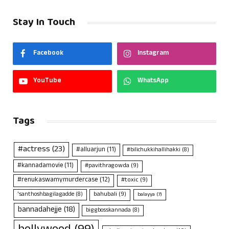
Stay In Touch
Facebook
Instagram
YouTube
WhatsApp
Tags
#actress
(23)
#alluarjun
(11)
#bilichukkihallihakki
(8)
#kannadamovie
(11)
#pavithragowda
(9)
#renukaswamymurdercase
(12)
#toxic
(9)
bahubali
(9)
'santhoshbagilagadde
(8)
balayya
(7)
bannadahejje
(18)
biggbosskannada
(8)