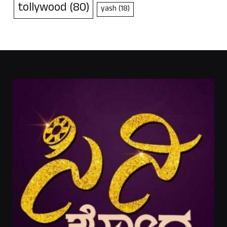
tollywood
(80)
yash
(18)