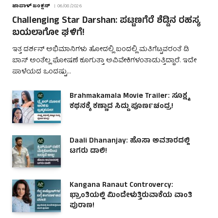
ಜಾಪಾಳ್ ಜಂಕ್ಷನ್
06/08/2026
Challenging Star Darshan: ಪಟ್ಟಣಗೆರೆ ಶೆಡ್ಡಿನ ರಹಸ್ಯ
ಬಯಲಾಗೋ ಘಳಿಗೆ!
ಇತ್ತ ದರ್ಶನ್ ಅಭಿಮಾನಿಗಳು ಹೋದಲ್ಲಿ ಬಂದಲ್ಲಿ ಮತಿಗೆಟ್ಟವರಂತೆ ಡಿ
ಬಾಸ್ ಅಂತೆಲ್ಲ ಘೋಷಣೆ ಕೂಗುತ್ತಾ ಅವಿವೇಕಿಗಳಂತಾಡುತ್ತಿದ್ದಾರೆ. ಇದೇ
ಪಾಳೆಯದ ಒಂದಷ್ಟು…
Brahmakamala Movie Trailer: ಸೂಕ್ಷ್ಮ
ಕಥನಕ್ಕೆ ಕಣ್ಣಾದ ಸಿದ್ದು ಪೂರ್ಣಚಂದ್ರ!
Daali Dhananjay: ಹೊಸಾ ಅವತಾರದಲ್ಲಿ
ಟಗರು ಡಾಲಿ!
Kangana Ranaut Controvercy:
ಭ್ರಾಂತಿಯಲ್ಲಿ ಮಿಂದೇಳುತ್ತಿರುವಾಕೆಯ ವಾಂತಿ
ಪುರಾಣ!