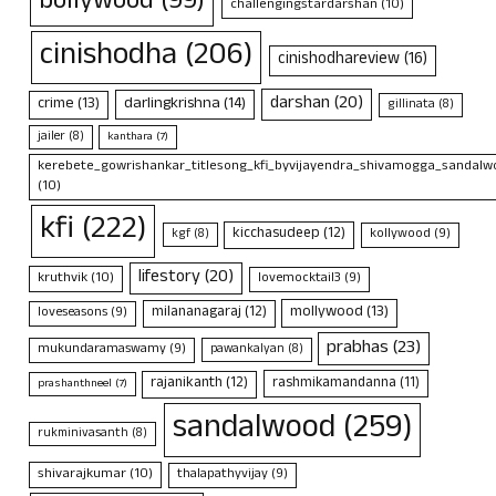
bollywood
(99)
challengingstardarshan
(10)
cinishodha
(206)
cinishodhareview
(16)
darshan
(20)
crime
(13)
darlingkrishna
(14)
gillinata
(8)
jailer
(8)
kanthara
(7)
kerebete_gowrishankar_titlesong_kfi_byvijayendra_shivamogga_sandalwo
(10)
kfi
(222)
kicchasudeep
(12)
kollywood
(9)
kgf
(8)
lifestory
(20)
kruthvik
(10)
lovemocktail3
(9)
mollywood
(13)
milananagaraj
(12)
loveseasons
(9)
prabhas
(23)
mukundaramaswamy
(9)
pawankalyan
(8)
rajanikanth
(12)
rashmikamandanna
(11)
prashanthneel
(7)
sandalwood
(259)
rukminivasanth
(8)
shivarajkumar
(10)
thalapathyvijay
(9)