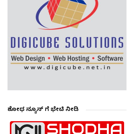
ಶೋಧ ನ್ಯೂಸ್ ಗೆ ಭೇಟಿ ನೀಡಿ