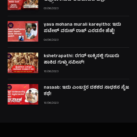
03/06/2023
yava mohana murali kareyitho: ಇದು
ಪಟೇಲ್ ವರುಣ್ ರಾಜ್ ಎರಡನೇ ಹೆಜ್ಜೆ!
04/06/2023
kshetrapathi: ರಗಡ್ ಲುಕ್ಕಿನಲ್ಲಿ ಗುಟುರು
ಹಾಕಿದ ಗುಳ್ಟು ನವೀನ್!
18/06/2023
nasaab: ಇದು ಎಂಬತ್ತರ ದಶಕದ ಸಾಧಕನ ನೈಜ
ಕಥೆ!
18/06/2023