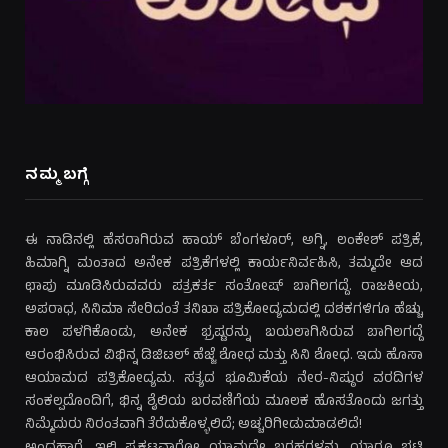
ನಮ್ಮ ಬಗ್ಗೆ
ಈ ನಾಡಿನಲ್ಲಿ ಹೆಸರಾಗಿರುವ ಹಾಯ್ ಬೆಂಗಳೂರ್, ಅಗ್ನಿ, ಲಂಕೇಶ್ ಪತ್ರಿಕೆ,
ಹಿಮಾಗ್ನಿ ಮಂತಾದ ಅನೇಕ ಪತ್ರಿಕೆಗಳಲ್ಲಿ ಕಾರ್ಯನಿರ್ವಹಿಸಿ, ತಮ್ಮದೇ ಆದ
ಛಾಪು ಮೂಡಿಸಿರುವವರು ಪತ್ರಕರ್ತ ಸಂತೋಷ್ ಬಾಗಿಲಗದ್ದೆ. ರಾಜಕೀಯ,
ಅಪರಾಧ, ಸಿನಿಮಾ ಸೇರಿದಂತೆ ತನಿಖಾ ಪತ್ರಿಕೋದ್ಯಮದಲ್ಲಿ ದಶಕಗಳಿಗೂ ಹೆಚ್ಚು
ಕಾಲ ಪಳಗಿಕೊಂಡು, ಅನೇಕ ಭ್ರಷ್ಟರನ್ನು ಬಯಲಾಗಿಸಿರುವ ಬಾಗಿಲಗದ್ದೆ
ಆರಂಭಿಸಿರುವ ವಿಭಿನ್ನ ಡಿಜಿಟಲ್ ಹೆಜ್ಜೆ ಶೋಧ ಮತ್ತು ಸಿನಿ ಶೋಧ. ಇದು ಹೊಸಾ
ಆಯಾಮದ ಪತ್ರಿಕೋದ್ಯಮ. ಸತ್ಯದ ಭೂಮಿಕೆಯ ನೇರ-ನಿಷ್ಠುರ ವರದಿಗಳ
ಸಂಕಲ್ಪದೊಂದಿಗೆ, ಭಿನ್ನ ಶೈಲಿಯ ಬರವಣಿಗೆಯ ಮೂಲಕ ಹೊಸತೊಂದು ಜಗತ್ತು
ನಿಮ್ಮೆದುರು ನಿರಂತವಾಗಿ ತೆರೆದುಕೊಳ್ಳಲಿದೆ; ಅಚ್ಚರಿಗೀಡುಮಾಡಲಿದೆ!