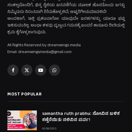
ಸಂಕಲ್ಪದೊಂದಿಗೆ, ಭಿನ್ನ ಶೈಲಿಯ ಬರವಣಿಗೆಯ ಮೂಲಕ ಹೊಸತೊಂದು ಜಗತ್ತು
ನಿಮ್ಮೆದುರು ನಿರಂತವಾಗಿ ತೆರೆದುಕೊಳ್ಳಲಿದೆ; ಅಚ್ಚರಿಗೀಡುಮಾಡಲಿದೆ!
ಅಂದಹಾಗೆ, ಇಲ್ಲಿ ಪ್ರಕಟವಾಗೋ ಯಾವುದೇ ಬರಹಗಳನ್ನು ಯಾರೂ ಭಟ್ಟಿ
ಇಳಿಸುವಂತಿಲ್ಲ. ಅಂಥಾ ಕಳವು ವೃತ್ತಾಂತ ಗಮನಕ್ಕೆ ಬಂದರೆ ಕಾನೂನು ರೀತಿಯಲ್ಲಿ
ಕ್ರಮ ಕೈಗೊಳ್ಳಲಾಗುವುದು.
All Rights Reserved by dreamwings media
Email: dreamwingsmedia@gmail.com
Facebook
X
YouTube
WhatsApp
(Twitter)
MOST POPULAR
samantha ruth prabhu: ನೋವಿನ ಬಳಿಕ
ಕಣ್ತೆರೆಯಿತು ನಲಿವಿನ ಪರ್ವ!
02/06/2023