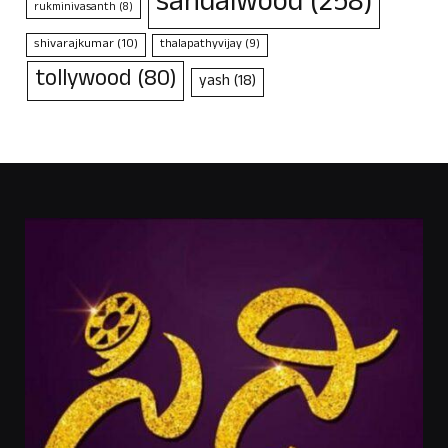
sandalwood
(258)
rukminivasanth
(8)
shivarajkumar
(10)
thalapathyvijay
(9)
tollywood
(80)
yash
(18)