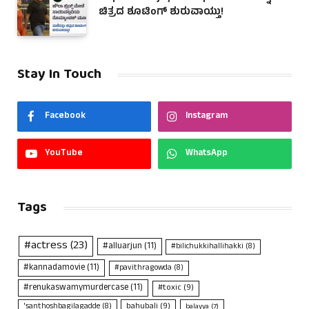
ಚಿತ್ರದ ಶೂಟಿಂಗ್ ಶುರುವಾಯ್ತು!
Stay In Touch
Facebook
Instagram
YouTube
WhatsApp
Tags
#actress
(23)
#alluarjun
(11)
#bilichukkihallihakki
(8)
#kannadamovie
(11)
#pavithragowda
(8)
#renukaswamymurdercase
(11)
#toxic
(9)
bahubali
(9)
'santhoshbagilagadde
(8)
balayya
(7)