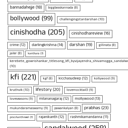
bannadahejje
(18)
biggbosskannada
(8)
bollywood
(99)
challengingstardarshan
(10)
cinishodha
(205)
cinishodhareview
(16)
darshan
(19)
darlingkrishna
(14)
crime
(12)
gillinata
(8)
jailer
(8)
kanthara
(7)
kerebete_gowrishankar_titlesong_kfi_byvijayendra_shivamogga_sandalwo
(10)
kfi
(221)
kicchasudeep
(12)
kollywood
(9)
kgf
(8)
lifestory
(20)
kruthvik
(10)
lovemocktail3
(9)
mollywood
(13)
milananagaraj
(12)
loveseasons
(9)
prabhas
(23)
mukundaramaswamy
(9)
pawankalyan
(8)
rajanikanth
(12)
rashmikamandanna
(11)
prashanthneel
(7)