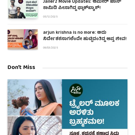
Jailer2 Movie Updates: ಆಮೀರ್ ಖಾನ್
ಕಾಮಿಡಿ ಪೀಸಾಗಿದ್ದ ಫ್ಲಾಶ್‌ಬ್ಯಾಕ್!
05/12/2025
arjun krishna is no more: ಅದು
ನಿರ್ದೇಶಕನಾಗಲೆಂದೇ ಹುಟ್ಟಿದಂತಿದ್ದ ಆಪ್ತ ಜೀವ!
09/03/2025
Don't Miss