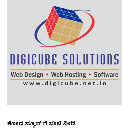
ಶೋಧ ನ್ಯೂಸ್ ಗೆ ಭೇಟಿ ನೀಡಿ