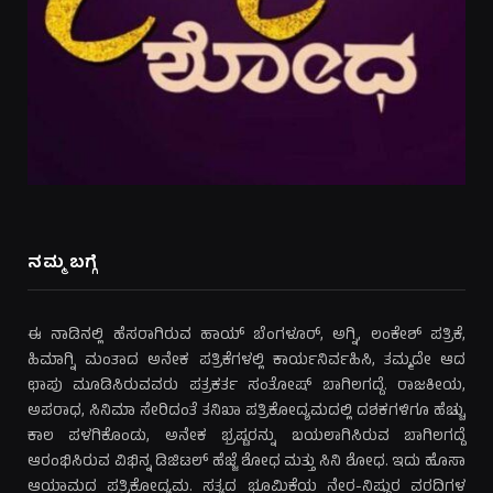
ನಮ್ಮ ಬಗ್ಗೆ
ಈ ನಾಡಿನಲ್ಲಿ ಹೆಸರಾಗಿರುವ ಹಾಯ್ ಬೆಂಗಳೂರ್, ಅಗ್ನಿ, ಲಂಕೇಶ್ ಪತ್ರಿಕೆ,
ಹಿಮಾಗ್ನಿ ಮಂತಾದ ಅನೇಕ ಪತ್ರಿಕೆಗಳಲ್ಲಿ ಕಾರ್ಯನಿರ್ವಹಿಸಿ, ತಮ್ಮದೇ ಆದ
ಛಾಪು ಮೂಡಿಸಿರುವವರು ಪತ್ರಕರ್ತ ಸಂತೋಷ್ ಬಾಗಿಲಗದ್ದೆ. ರಾಜಕೀಯ,
ಅಪರಾಧ, ಸಿನಿಮಾ ಸೇರಿದಂತೆ ತನಿಖಾ ಪತ್ರಿಕೋದ್ಯಮದಲ್ಲಿ ದಶಕಗಳಿಗೂ ಹೆಚ್ಚು
ಕಾಲ ಪಳಗಿಕೊಂಡು, ಅನೇಕ ಭ್ರಷ್ಟರನ್ನು ಬಯಲಾಗಿಸಿರುವ ಬಾಗಿಲಗದ್ದೆ
ಆರಂಭಿಸಿರುವ ವಿಭಿನ್ನ ಡಿಜಿಟಲ್ ಹೆಜ್ಜೆ ಶೋಧ ಮತ್ತು ಸಿನಿ ಶೋಧ. ಇದು ಹೊಸಾ
ಆಯಾಮದ ಪತ್ರಿಕೋದ್ಯಮ. ಸತ್ಯದ ಭೂಮಿಕೆಯ ನೇರ-ನಿಷ್ಠುರ ವರದಿಗಳ