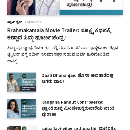
ಸ್ಪಾಟ್ ಲೈಟ್
04/08/2026
Brahmakamala Movie Trailer: ಸೂಕ್ಷ್ಮ ಕಥನಕ್ಕೆ
ಕಣ್ಣಾದ ಸಿದ್ದು ಪೂರ್ಣಚಂದ್ರ!
ಸಿದ್ದು ಪೂಣ್ಚಂದ್ರ ನಿರ್ದೇಶನದಲ್ಲಿ ಮೂಡಿ ಬಂದಿರುವ ಬ್ರಹ್ಮಕಮಲ ಚಿತ್ರದ
ಟ್ರೈಲರ್ ಬೆಗ್ಗೆ ಇದೀಗ ಸಿನಿಮಾಸಕ್ತರ ನಡುವೆ ಚರ್ಚೆ ಹುರಿಗೊಂಡಿದೆ.
ಅದಕ್ಕೆ…
Daali Dhananjay: ಹೊಸಾ ಅವತಾರದಲ್ಲಿ
ಟಗರು ಡಾಲಿ!
Kangana Ranaut Controvercy:
ಭ್ರಾಂತಿಯಲ್ಲಿ ಮಿಂದೇಳುತ್ತಿರುವಾಕೆಯ ವಾಂತಿ
ಪುರಾಣ!
saipallavi-vijay sethupathi: ಮಣಿರತ್ನಂ