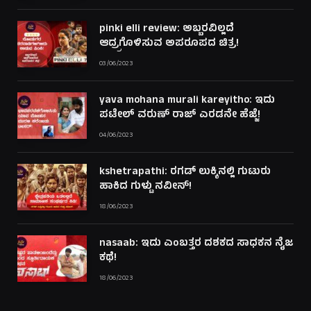
pinki elli review: ಅಬ್ಬರವಿಲ್ಲದೆ
ಆದ್ರ್ರಗೊಳಿಸುವ ಅಪರೂಪದ ಚಿತ್ರ!
03/06/2023
yava mohana murali kareyitho: ಇದು
ಪಟೇಲ್ ವರುಣ್ ರಾಜ್ ಎರಡನೇ ಹೆಜ್ಜೆ!
04/06/2023
kshetrapathi: ರಗಡ್ ಲುಕ್ಕಿನಲ್ಲಿ ಗುಟುರು
ಹಾಕಿದ ಗುಳ್ಟು ನವೀನ್!
18/06/2023
nasaab: ಇದು ಎಂಬತ್ತರ ದಶಕದ ಸಾಧಕನ ನೈಜ
ಕಥೆ!
18/06/2023