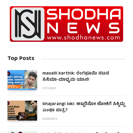
Top Posts
mavalli karthik: ರಂಗಭೂಮಿ ನಟನ
ಸಿನಿಮಾ-ಮಾಧ್ಯಮ ಯಾನ!
21/11/2023
bhajarangi loki: ಅಬ್ಬರಿಸೋ ಲೋಕಿಗೆ ಸಿಕ್ಕಿದ್ದು
ಎಂಥಾ ಪಾತ್ರ?
30/05/2025