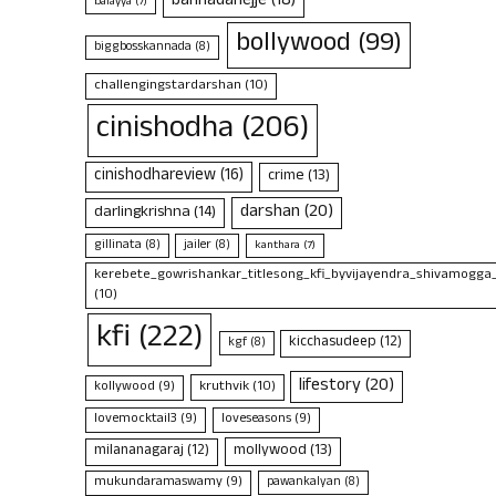
bannadahejje
(18)
balayya
(7)
bollywood
(99)
biggbosskannada
(8)
challengingstardarshan
(10)
cinishodha
(206)
cinishodhareview
(16)
crime
(13)
darshan
(20)
darlingkrishna
(14)
gillinata
(8)
jailer
(8)
kanthara
(7)
kerebete_gowrishankar_titlesong_kfi_byvijayendra_shivamogga
(10)
kfi
(222)
kicchasudeep
(12)
kgf
(8)
lifestory
(20)
kruthvik
(10)
kollywood
(9)
lovemocktail3
(9)
loveseasons
(9)
mollywood
(13)
milananagaraj
(12)
mukundaramaswamy
(9)
pawankalyan
(8)