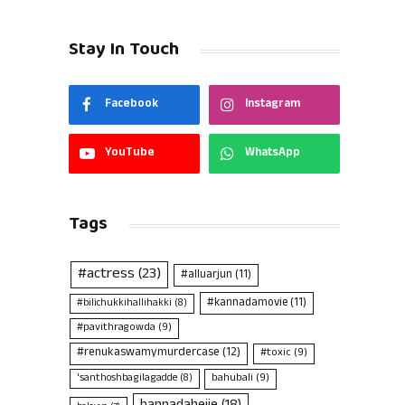
Stay In Touch
Facebook
Instagram
YouTube
WhatsApp
Tags
#actress
(23)
#alluarjun
(11)
#kannadamovie
(11)
#bilichukkihallihakki
(8)
#pavithragowda
(9)
#renukaswamymurdercase
(12)
#toxic
(9)
bahubali
(9)
'santhoshbagilagadde
(8)