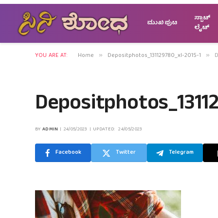
ಸ್ಪಾಟ್
ಮುಖಪುಟ
ಲೈಟ್
YOU ARE AT:
Home
Depositphotos_131129780_xl-2015-1
D
»
»
Depositphotos_13112
BY
ADMIN
24/05/2023
UPDATED:
24/05/2023
Facebook
Twitter
Telegram