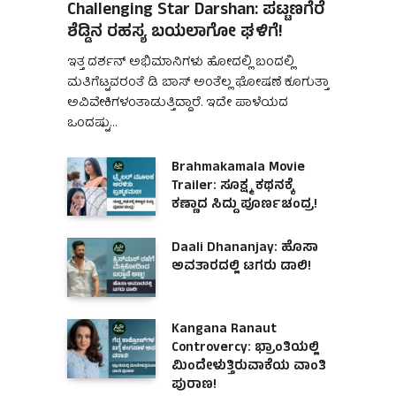
Challenging Star Darshan: ಪಟ್ಟಣಗೆರೆ
ಶೆಡ್ಡಿನ ರಹಸ್ಯ ಬಯಲಾಗೋ ಘಳಿಗೆ!
ಇತ್ತ ದರ್ಶನ್ ಅಭಿಮಾನಿಗಳು ಹೋದಲ್ಲಿ ಬಂದಲ್ಲಿ
ಮತಿಗೆಟ್ಟವರಂತೆ ಡಿ ಬಾಸ್ ಅಂತೆಲ್ಲ ಘೋಷಣೆ ಕೂಗುತ್ತಾ
ಅವಿವೇಕಿಗಳಂತಾಡುತ್ತಿದ್ದಾರೆ. ಇದೇ ಪಾಳೆಯದ
ಒಂದಷ್ಟು…
Brahmakamala Movie
Trailer: ಸೂಕ್ಷ್ಮ ಕಥನಕ್ಕೆ
ಕಣ್ಣಾದ ಸಿದ್ದು ಪೂರ್ಣಚಂದ್ರ!
Daali Dhananjay: ಹೊಸಾ
ಅವತಾರದಲ್ಲಿ ಟಗರು ಡಾಲಿ!
Kangana Ranaut
Controvercy: ಭ್ರಾಂತಿಯಲ್ಲಿ
ಮಿಂದೇಳುತ್ತಿರುವಾಕೆಯ ವಾಂತಿ
ಪುರಾಣ!