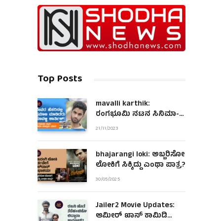
Top Posts
mavalli karthik:
ರಂಗಭೂಮಿ ನಟನ ಸಿನಿಮಾ-
ಮಾಧ್ಯಮ ಯಾನ!
21/11/2023
bhajarangi loki: ಅಬ್ಬರಿಸೋ
ಲೋಕಿಗೆ ಸಿಕ್ಕಿದ್ದು ಎಂಥಾ ಪಾತ್ರ?
30/05/2025
Jailer2 Movie Updates:
ಆಮೀರ್ ಖಾನ್ ಕಾಮಿಡಿ