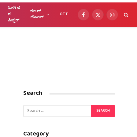
ಹೀಗಿದೆ
ಕಲರ್
ಈ
OTT
Facebook
X
Instagram
ಜೋನ್
ಪಿಚ್ಚರ್
(Twitter)
Search
Category