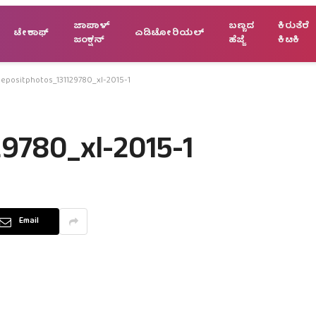
ಜಾಪಾಳ್
ಬಣ್ಣದ
ಕಿರುತೆರೆ
ಟೇಕಾಫ್
ಎಡಿಟೋರಿಯಲ್
ಜಂಕ್ಷನ್
ಹೆಜ್ಜೆ
ಕಿಟಕಿ
epositphotos_131129780_xl-2015-1
9780_xl-2015-1
Email