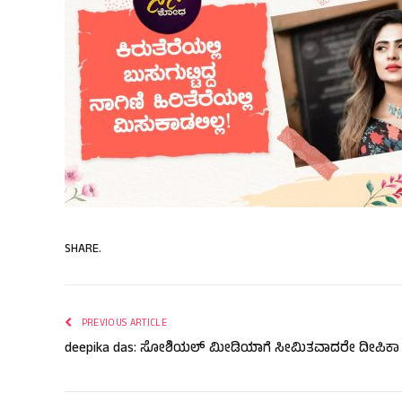
SHARE.
PREVIOUS ARTICLE
deepika das: ಸೋಶಿಯಲ್ ಮೀಡಿಯಾಗೆ ಸೀಮಿತವಾದರೇ ದೀಪಿಕಾ