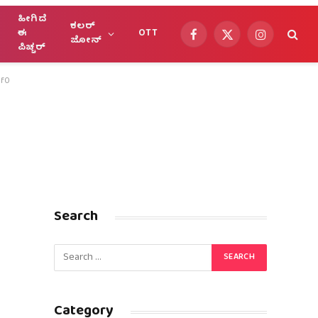
ಹೀಗಿದೆ
ಕಲರ್
ಈ
OTT
Facebook
X
Instagram
ಜೋನ್
ಪಿಚ್ಚರ್
(Twitter)
ef0
Search
Category