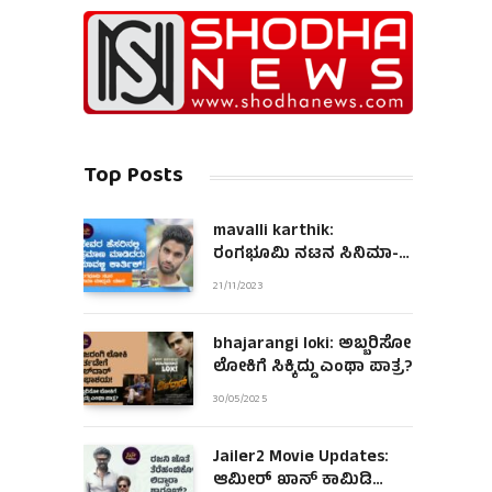
Top Posts
mavalli karthik:
ರಂಗಭೂಮಿ ನಟನ ಸಿನಿಮಾ-
ಮಾಧ್ಯಮ ಯಾನ!
21/11/2023
bhajarangi loki: ಅಬ್ಬರಿಸೋ
ಲೋಕಿಗೆ ಸಿಕ್ಕಿದ್ದು ಎಂಥಾ ಪಾತ್ರ?
30/05/2025
Jailer2 Movie Updates:
ಆಮೀರ್ ಖಾನ್ ಕಾಮಿಡಿ