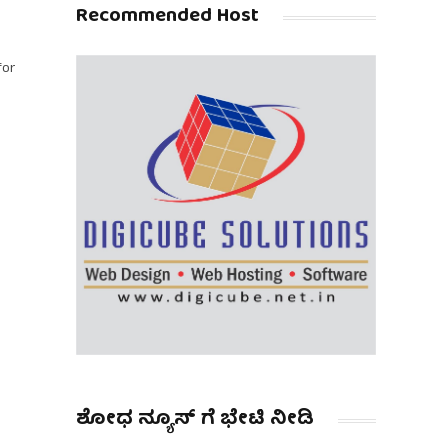
Recommended Host
for
ಶೋಧ ನ್ಯೂಸ್ ಗೆ ಭೇಟಿ ನೀಡಿ