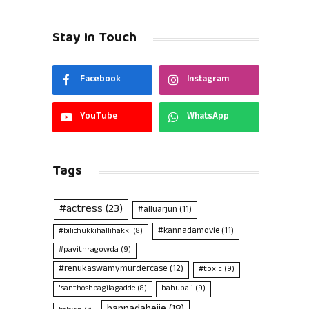
Stay In Touch
Facebook
Instagram
YouTube
WhatsApp
Tags
#actress
(23)
#alluarjun
(11)
#kannadamovie
(11)
#bilichukkihallihakki
(8)
#pavithragowda
(9)
#renukaswamymurdercase
(12)
#toxic
(9)
bahubali
(9)
'santhoshbagilagadde
(8)