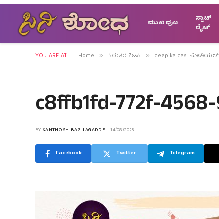
ಸ್ಪಾಟ್
ಮುಖಪುಟ
ಲೈಟ್
YOU ARE AT:
Home
ಕಿರುತೆರೆ ಕಿಟಕಿ
deepika das: ಸೋಶಿಯಲ
»
»
c8ffb1fd-772f-4568
BY
SANTHOSH BAGILAGADDE
14/08/2023
Facebook
Twitter
Telegram