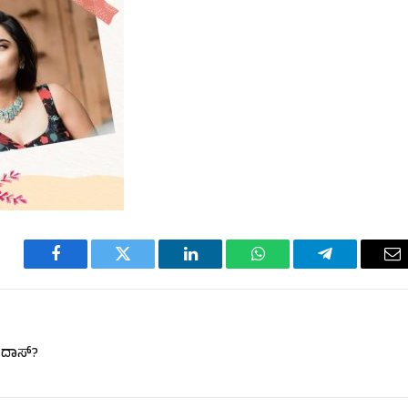
Facebook
Twitter
LinkedIn
WhatsApp
Telegram
Em
 ದಾಸ್?