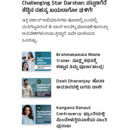
Challenging Star Darshan: ಪಟ್ಟಣಗೆರೆ
ಶೆಡ್ಡಿನ ರಹಸ್ಯ ಬಯಲಾಗೋ ಘಳಿಗೆ!
ಇತ್ತ ದರ್ಶನ್ ಅಭಿಮಾನಿಗಳು ಹೋದಲ್ಲಿ ಬಂದಲ್ಲಿ
ಮತಿಗೆಟ್ಟವರಂತೆ ಡಿ ಬಾಸ್ ಅಂತೆಲ್ಲ ಘೋಷಣೆ ಕೂಗುತ್ತಾ
ಅವಿವೇಕಿಗಳಂತಾಡುತ್ತಿದ್ದಾರೆ. ಇದೇ ಪಾಳೆಯದ
ಒಂದಷ್ಟು…
Brahmakamala Movie
Trailer: ಸೂಕ್ಷ್ಮ ಕಥನಕ್ಕೆ
ಕಣ್ಣಾದ ಸಿದ್ದು ಪೂರ್ಣಚಂದ್ರ!
Daali Dhananjay: ಹೊಸಾ
ಅವತಾರದಲ್ಲಿ ಟಗರು ಡಾಲಿ!
Kangana Ranaut
Controvercy: ಭ್ರಾಂತಿಯಲ್ಲಿ
ಮಿಂದೇಳುತ್ತಿರುವಾಕೆಯ ವಾಂತಿ
ಪುರಾಣ!