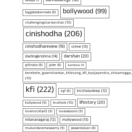
bannadahejje
(18)
balayya
(7)
bollywood
(99)
biggbosskannada
(8)
challengingstardarshan
(10)
cinishodha
(206)
cinishodhareview
(16)
crime
(13)
darshan
(20)
darlingkrishna
(14)
gillinata
(8)
jailer
(8)
kanthara
(7)
kerebete_gowrishankar_titlesong_kfi_byvijayendra_shivamogga
(10)
kfi
(222)
kicchasudeep
(12)
kgf
(8)
lifestory
(20)
kruthvik
(10)
kollywood
(9)
lovemocktail3
(9)
loveseasons
(9)
mollywood
(13)
milananagaraj
(12)
mukundaramaswamy
(9)
pawankalyan
(8)