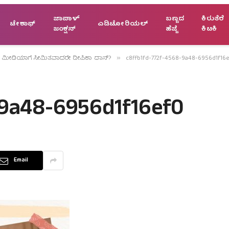
ಜಾಪಾಳ್
ಬಣ್ಣದ
ಕಿರುತೆರೆ
ಟೇಕಾಫ್
ಎಡಿಟೋರಿಯಲ್
ಜಂಕ್ಷನ್
ಹೆಜ್ಜೆ
ಕಿಟಕಿ
್ ಮೀಡಿಯಾಗೆ ಸೀಮಿತವಾದರೇ ದೀಪಿಕಾ ದಾಸ್?
c8ffb1fd-772f-4568-9a48-6956d1f16
»
-9a48-6956d1f16ef0
Email