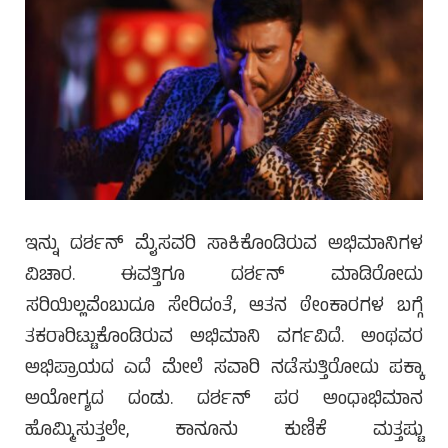
ಇನ್ನು ದರ್ಶನ್ ಮೈಸವರಿ ಸಾಕಿಕೊಂಡಿರುವ ಅಭಿಮಾನಿಗಳ
ವಿಚಾರ. ಈವತ್ತಿಗೂ ದರ್ಶನ್ ಮಾಡಿರೋದು
ಸರಿಯಿಲ್ಲವೆಂಬುದೂ ಸೇರಿದಂತೆ, ಆತನ ಠೇಂಕಾರಗಳ ಬಗ್ಗೆ
ತಕರಾರಿಟ್ಟುಕೊಂಡಿರುವ ಅಭಿಮಾನಿ ವರ್ಗವಿದೆ. ಅಂಥವರ
ಅಭಿಪ್ರಾಯದ ಎದೆ ಮೇಲೆ ಸವಾರಿ ನಡೆಸುತ್ತಿರೋದು ಪಕ್ಕಾ
ಅಯೋಗ್ಯದ ದಂಡು. ದರ್ಶನ್ ಪರ ಅಂಧಾಭಿಮಾನ
ಹೊಮ್ಮಿಸುತ್ತಲೇ, ಕಾನೂನು ಕುಣಿಕೆ ಮತ್ತಷ್ಟು