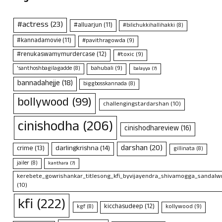
#actress
(23)
#alluarjun
(11)
#bilichukkihallihakki
(8)
#kannadamovie
(11)
#pavithragowda
(9)
#renukaswamymurdercase
(12)
#toxic
(9)
bahubali
(9)
'santhoshbagilagadde
(8)
balayya
(7)
bannadahejje
(18)
biggbosskannada
(8)
bollywood
(99)
challengingstardarshan
(10)
cinishodha
(206)
cinishodhareview
(16)
darshan
(20)
crime
(13)
darlingkrishna
(14)
gillinata
(8)
jailer
(8)
kanthara
(7)
kerebete_gowrishankar_titlesong_kfi_byvijayendra_shivamogga_sandalwo
(10)
kfi
(222)
kicchasudeep
(12)
kollywood
(9)
kgf
(8)