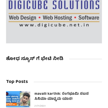
ಶೋಧ ನ್ಯೂಸ್ ಗೆ ಭೇಟಿ ನೀಡಿ
Top Posts
mavalli karthik: ರಂಗಭೂಮಿ ನಟನ
ಸಿನಿಮಾ-ಮಾಧ್ಯಮ ಯಾನ!
21/11/2023