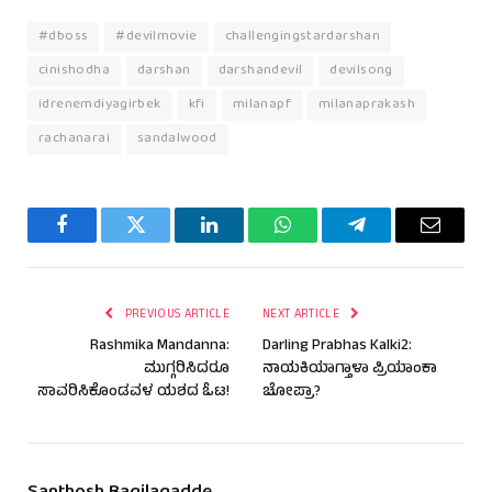
#dboss
#devilmovie
challengingstardarshan
cinishodha
darshan
darshandevil
devilsong
idrenemdiyagirbek
kfi
milanapf
milanaprakash
rachanarai
sandalwood
Facebook
Twitter
LinkedIn
WhatsApp
Telegram
Email
PREVIOUS ARTICLE
NEXT ARTICLE
Rashmika Mandanna:
Darling Prabhas Kalki2:
ಮುಗ್ಗರಿಸಿದರೂ
ನಾಯಕಿಯಾಗ್ತಾಳಾ ಪ್ರಿಯಾಂಕಾ
ಸಾವರಿಸಿಕೊಂಡವಳ ಯಶದ ಓಟ!
ಚೋಪ್ರಾ?