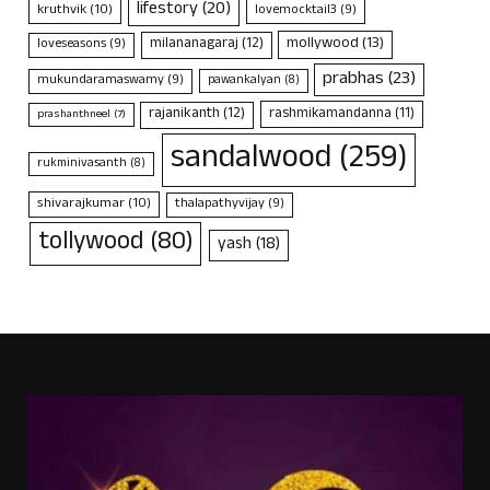
lifestory
(20)
kruthvik
(10)
lovemocktail3
(9)
mollywood
(13)
milananagaraj
(12)
loveseasons
(9)
prabhas
(23)
mukundaramaswamy
(9)
pawankalyan
(8)
rajanikanth
(12)
rashmikamandanna
(11)
prashanthneel
(7)
sandalwood
(259)
rukminivasanth
(8)
shivarajkumar
(10)
thalapathyvijay
(9)
tollywood
(80)
yash
(18)