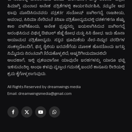
ಹಿಮಾಗ್ನಿ ಮಂತಾದ ಅನೇಕ ಪತ್ರಿಕೆಗಳಲ್ಲಿ ಕಾರ್ಯನಿರ್ವಹಿಸಿ, ತಮ್ಮದೇ ಆದ
ಛಾಪು ಮೂಡಿಸಿರುವವರು ಪತ್ರಕರ್ತ ಸಂತೋಷ್ ಬಾಗಿಲಗದ್ದೆ. ರಾಜಕೀಯ,
ಅಪರಾಧ, ಸಿನಿಮಾ ಸೇರಿದಂತೆ ತನಿಖಾ ಪತ್ರಿಕೋದ್ಯಮದಲ್ಲಿ ದಶಕಗಳಿಗೂ ಹೆಚ್ಚು
ಕಾಲ ಪಳಗಿಕೊಂಡು, ಅನೇಕ ಭ್ರಷ್ಟರನ್ನು ಬಯಲಾಗಿಸಿರುವ ಬಾಗಿಲಗದ್ದೆ
ಆರಂಭಿಸಿರುವ ವಿಭಿನ್ನ ಡಿಜಿಟಲ್ ಹೆಜ್ಜೆ ಶೋಧ ಮತ್ತು ಸಿನಿ ಶೋಧ. ಇದು ಹೊಸಾ
ಆಯಾಮದ ಪತ್ರಿಕೋದ್ಯಮ. ಸತ್ಯದ ಭೂಮಿಕೆಯ ನೇರ-ನಿಷ್ಠುರ ವರದಿಗಳ
ಸಂಕಲ್ಪದೊಂದಿಗೆ, ಭಿನ್ನ ಶೈಲಿಯ ಬರವಣಿಗೆಯ ಮೂಲಕ ಹೊಸತೊಂದು ಜಗತ್ತು
ನಿಮ್ಮೆದುರು ನಿರಂತವಾಗಿ ತೆರೆದುಕೊಳ್ಳಲಿದೆ; ಅಚ್ಚರಿಗೀಡುಮಾಡಲಿದೆ!
ಅಂದಹಾಗೆ, ಇಲ್ಲಿ ಪ್ರಕಟವಾಗೋ ಯಾವುದೇ ಬರಹಗಳನ್ನು ಯಾರೂ ಭಟ್ಟಿ
ಇಳಿಸುವಂತಿಲ್ಲ. ಅಂಥಾ ಕಳವು ವೃತ್ತಾಂತ ಗಮನಕ್ಕೆ ಬಂದರೆ ಕಾನೂನು ರೀತಿಯಲ್ಲಿ
ಕ್ರಮ ಕೈಗೊಳ್ಳಲಾಗುವುದು.
All Rights Reserved by dreamwings media
Email: dreamwingsmedia@gmail.com
Facebook
X
YouTube
WhatsApp
(Twitter)