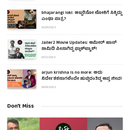
bhajarangi loki: ಅಬ್ಬರಿಸೋ ಲೋಕಿಗೆ ಸಿಕ್ಕಿದ್ದು
ಎಂಥಾ ಪಾತ್ರ?
30/05/2025
Jailer2 Movie Updates: ಆಮೀರ್ ಖಾನ್
ಕಾಮಿಡಿ ಪೀಸಾಗಿದ್ದ ಫ್ಲಾಶ್‌ಬ್ಯಾಕ್!
05/12/2025
arjun krishna is no more: ಅದು
ನಿರ್ದೇಶಕನಾಗಲೆಂದೇ ಹುಟ್ಟಿದಂತಿದ್ದ ಆಪ್ತ ಜೀವ!
09/03/2025
Don't Miss