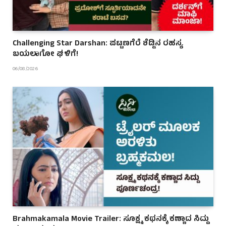
Challenging Star Darshan: ಪಟ್ಟಣಗೆರೆ ಶೆಡ್ಡಿನ ರಹಸ್ಯ
ಬಯಲಾಗೋ ಘಳಿಗೆ!
06/08/2026
Brahmakamala Movie Trailer: ಸೂಕ್ಷ್ಮ ಕಥನಕ್ಕೆ ಕಣ್ಣಾದ ಸಿದ್ದು