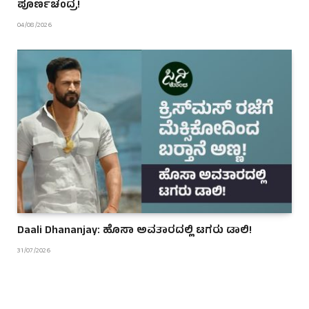
ಪೂರ್ಣಚಂದ್ರ!
04/08/2026
Daali Dhananjay: ಹೊಸಾ ಅವತಾರದಲ್ಲಿ ಟಗರು ಡಾಲಿ!
31/07/2026