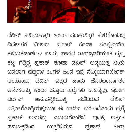
ದೆವಿಲ್ ಸಿನಿಮಾಕ್ಕಾಗಿ ಇಂಥಾ ಪಟಾಲಮ್ಮಿಗೆ ಸೇರಿಕೊಂಡಿದ್ದ
ನಿರ್ದೇಶಕ ಮಿಲನಾ ಪ್ರಕಾಶ್ ಕೂಡಾ ಸೂಕ್ಷ್ಮವಂತಿಕೆ
ಕಳೆದುಕೊಂಡರಾ? ನವಿರು ಭಾವದ ರಾಯಭಾರಿಯಂತೆ ದೃಷ್ಯ
ಕಟ್ಟಿ ಗೆದ್ದಿದ್ದ ಪ್ರಕಾಶ್ ಕೂಡಾ ಡೆವಿಲ್ ಅಡ್ಡೆಯಲ್ಲಿ ನಿಂತು
ಬದಲಾಗಿ ಬಿಟ್ಟರಾ? ತಿಂಗಳ ಹಿಂದೆ ಇದ್ರೆ ನೆಮ್ದಿಯಾಗಿರ್ಬೇಕ್
ಅಂತೊಂದು ಡೆವಿಲ್ ಚಿತ್ರದ ಹಾಡು ಹೊರಬಂದಾಗಲೇ
ಅನೇಕರನ್ನು ಇಂಥಾ ಹತ್ತಾರು ಪ್ರಶ್ನೆಗಳು ಕಾಡಿದ್ದವು. ಇದೀಗ
ದರ್ಶನ್ ಅನುಪಸ್ಥಿತಿಯಲ್ಲಿ ನಡೆದಿರುವ ಡೆವಿಲ್
ಪತ್ರಿಕಾಗೋಷ್ಠಿಯಲ್ಲಿಯೂ ಈ ಹಾಡಿನ ಕುರಿತಾದೊಂದು ಪ್ರಶ್ನೆ
ಪ್ರಕಾಶ್ ಅವರನ್ನು ಎದುರುಗೊಂಡಿದೆ. ಇದಕ್ಕೆ ಅತ್ಯಂತ
ಸಮಚಿತ್ತದಿಂದ ಉತ್ತರಿಸಿರುವ ಪ್ರಕಾಶ್, ತೀರಾ