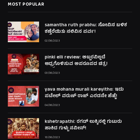
MOST POPULAR
samantha ruth prabhu: ನೋವಿನ ಬಳಿಕ
ಕಣ್ತೆರೆಯಿತು ನಲಿವಿನ ಪರ್ವ!
02/06/2023
pinki elli review: ಅಬ್ಬರವಿಲ್ಲದೆ
ಆದ್ರ್ರಗೊಳಿಸುವ ಅಪರೂಪದ ಚಿತ್ರ!
03/06/2023
yava mohana murali kareyitho: ಇದು
ಪಟೇಲ್ ವರುಣ್ ರಾಜ್ ಎರಡನೇ ಹೆಜ್ಜೆ!
04/06/2023
kshetrapathi: ರಗಡ್ ಲುಕ್ಕಿನಲ್ಲಿ ಗುಟುರು
ಹಾಕಿದ ಗುಳ್ಟು ನವೀನ್!
18/06/2023