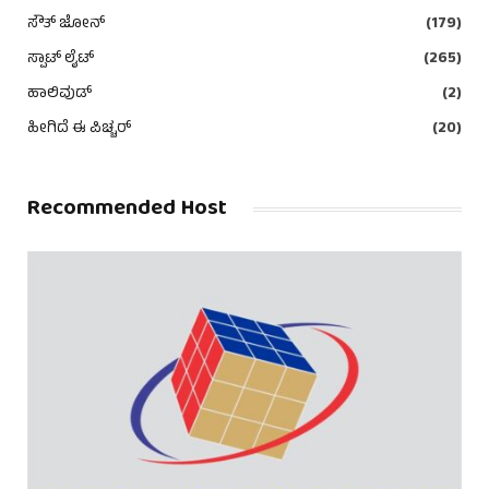
ಸೌತ್ ಜೋನ್
(179)
ಸ್ಪಾಟ್ ಲೈಟ್
(265)
ಹಾಲಿವುಡ್
(2)
ಹೀಗಿದೆ ಈ ಪಿಚ್ಚರ್
(20)
Recommended Host