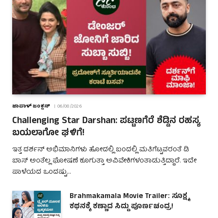
ಜಾಪಾಳ್ ಜಂಕ್ಷನ್
06/08/2026
Challenging Star Darshan: ಪಟ್ಟಣಗೆರೆ ಶೆಡ್ಡಿನ ರಹಸ್ಯ
ಬಯಲಾಗೋ ಘಳಿಗೆ!
ಇತ್ತ ದರ್ಶನ್ ಅಭಿಮಾನಿಗಳು ಹೋದಲ್ಲಿ ಬಂದಲ್ಲಿ ಮತಿಗೆಟ್ಟವರಂತೆ ಡಿ
ಬಾಸ್ ಅಂತೆಲ್ಲ ಘೋಷಣೆ ಕೂಗುತ್ತಾ ಅವಿವೇಕಿಗಳಂತಾಡುತ್ತಿದ್ದಾರೆ. ಇದೇ
ಪಾಳೆಯದ ಒಂದಷ್ಟು…
Brahmakamala Movie Trailer: ಸೂಕ್ಷ್ಮ
ಕಥನಕ್ಕೆ ಕಣ್ಣಾದ ಸಿದ್ದು ಪೂರ್ಣಚಂದ್ರ!