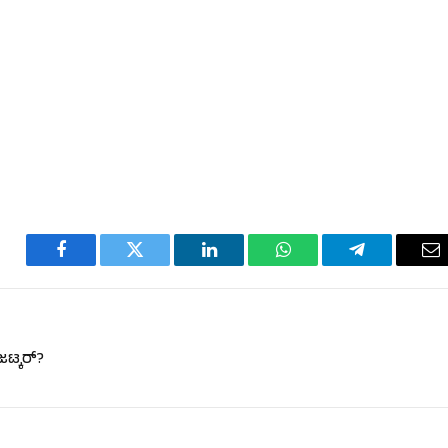
Facebook
Twitter
LinkedIn
WhatsApp
Telegram
Em
ಜಟ್ಕರ್?