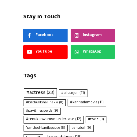
Stay In Touch
Facebook
Instagram
YouTube
WhatsApp
Tags
#actress
(23)
#alluarjun
(11)
#kannadamovie
(11)
#bilichukkihallihakki
(8)
#pavithragowda
(9)
#renukaswamymurdercase
(12)
#toxic
(9)
bahubali
(9)
'santhoshbagilagadde
(8)