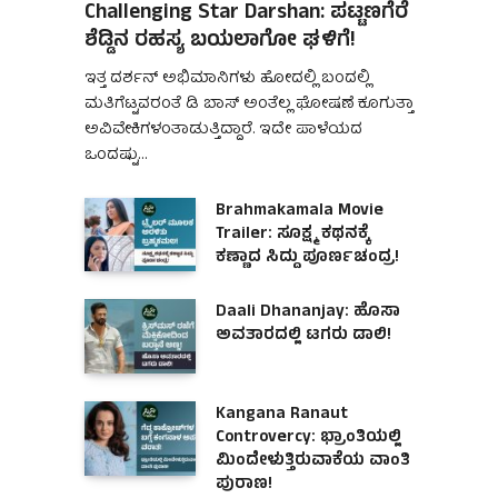
Challenging Star Darshan: ಪಟ್ಟಣಗೆರೆ
ಶೆಡ್ಡಿನ ರಹಸ್ಯ ಬಯಲಾಗೋ ಘಳಿಗೆ!
ಇತ್ತ ದರ್ಶನ್ ಅಭಿಮಾನಿಗಳು ಹೋದಲ್ಲಿ ಬಂದಲ್ಲಿ
ಮತಿಗೆಟ್ಟವರಂತೆ ಡಿ ಬಾಸ್ ಅಂತೆಲ್ಲ ಘೋಷಣೆ ಕೂಗುತ್ತಾ
ಅವಿವೇಕಿಗಳಂತಾಡುತ್ತಿದ್ದಾರೆ. ಇದೇ ಪಾಳೆಯದ
ಒಂದಷ್ಟು…
Brahmakamala Movie
Trailer: ಸೂಕ್ಷ್ಮ ಕಥನಕ್ಕೆ
ಕಣ್ಣಾದ ಸಿದ್ದು ಪೂರ್ಣಚಂದ್ರ!
Daali Dhananjay: ಹೊಸಾ
ಅವತಾರದಲ್ಲಿ ಟಗರು ಡಾಲಿ!
Kangana Ranaut
Controvercy: ಭ್ರಾಂತಿಯಲ್ಲಿ
ಮಿಂದೇಳುತ್ತಿರುವಾಕೆಯ ವಾಂತಿ
ಪುರಾಣ!