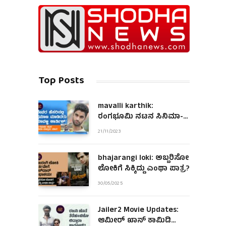
Top Posts
mavalli karthik:
ರಂಗಭೂಮಿ ನಟನ ಸಿನಿಮಾ-
ಮಾಧ್ಯಮ ಯಾನ!
21/11/2023
bhajarangi loki: ಅಬ್ಬರಿಸೋ
ಲೋಕಿಗೆ ಸಿಕ್ಕಿದ್ದು ಎಂಥಾ ಪಾತ್ರ?
30/05/2025
Jailer2 Movie Updates:
ಆಮೀರ್ ಖಾನ್ ಕಾಮಿಡಿ