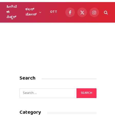
ಹೀಗಿದೆ
ಕಲರ್
ಈ
OTT
Facebook
X
Instagram
ಜೋನ್
ಪಿಚ್ಚರ್
(Twitter)
Search
Category