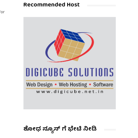
Recommended Host
for
ಶೋಧ ನ್ಯೂಸ್ ಗೆ ಭೇಟಿ ನೀಡಿ