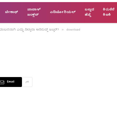
ಜಾಪಾಳ್
ಬಣ್ಣದ
ಕಿರುತೆರೆ
ಟೇಕಾಫ್
ಎಡಿಟೋರಿಯಲ್
ಜಂಕ್ಷನ್
ಹೆಜ್ಜೆ
ಕಿಟಕಿ
ದಂಬರನಾಗಿ ಎದ್ದು ನಿಲ್ತಾರಾ ಅನಿರುದ್ಧ್ ಜಟ್ಕರ್?
download
»
Email