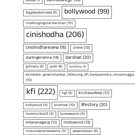
bannadahejje
(18)
balayya
(7)
bollywood
(99)
biggbosskannada
(8)
challengingstardarshan
(10)
cinishodha
(206)
cinishodhareview
(16)
crime
(13)
darshan
(20)
darlingkrishna
(14)
gillinata
(8)
jailer
(8)
kanthara
(7)
kerebete_gowrishankar_titlesong_kfi_byvijayendra_shivamogga
(10)
kfi
(222)
kicchasudeep
(12)
kgf
(8)
lifestory
(20)
kruthvik
(10)
kollywood
(9)
lovemocktail3
(9)
loveseasons
(9)
mollywood
(13)
milananagaraj
(12)
mukundaramaswamy
(9)
pawankalyan
(8)