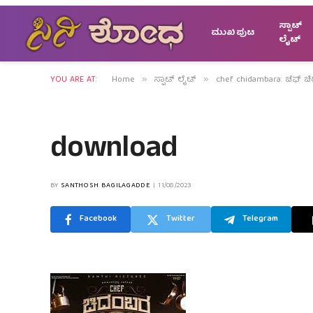
ಸ್ಪಾಟ್
ಮುಖಪುಟ
ಲೈಟ್
YOU ARE AT:
Home
ಸ್ಪಾಟ್ ಲೈಟ್
chef chidambara: ಚೆಫ್ ಚಿ
»
»
download
BY
SANTHOSH BAGILAGADDE
11/08/2023
Facebook
Twitter
Telegram