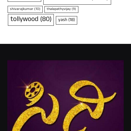
shivarajkumar
(10)
thalapathyvijay
(9)
tollywood
(80)
yash
(18)