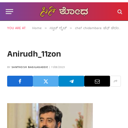
YOU ARE AT:
Home
ಸ್ಪಾಟ್ ಲೈಟ್
chef chidambara: ಚೆಫ್ ಚಿದಂಬರನಾಗಿ ಎದ್ದು ನಿಲ್ತಾರಾ ಅನಿರುದ್ಧ್ ಜಟ್ಕರ್?
»
»
Anirudh_11zon
BY
SANTHOSH BAGILAGADDE
11/08/2023