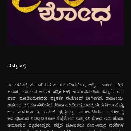
ನಮ್ಮ ಬಗ್ಗೆ
ಈ ನಾಡಿನಲ್ಲಿ ಹೆಸರಾಗಿರುವ ಹಾಯ್ ಬೆಂಗಳೂರ್, ಅಗ್ನಿ, ಲಂಕೇಶ್ ಪತ್ರಿಕೆ,
ಹಿಮಾಗ್ನಿ ಮಂತಾದ ಅನೇಕ ಪತ್ರಿಕೆಗಳಲ್ಲಿ ಕಾರ್ಯನಿರ್ವಹಿಸಿ, ತಮ್ಮದೇ ಆದ
ಛಾಪು ಮೂಡಿಸಿರುವವರು ಪತ್ರಕರ್ತ ಸಂತೋಷ್ ಬಾಗಿಲಗದ್ದೆ. ರಾಜಕೀಯ,
ಅಪರಾಧ, ಸಿನಿಮಾ ಸೇರಿದಂತೆ ತನಿಖಾ ಪತ್ರಿಕೋದ್ಯಮದಲ್ಲಿ ದಶಕಗಳಿಗೂ ಹೆಚ್ಚು
ಕಾಲ ಪಳಗಿಕೊಂಡು, ಅನೇಕ ಭ್ರಷ್ಟರನ್ನು ಬಯಲಾಗಿಸಿರುವ ಬಾಗಿಲಗದ್ದೆ
ಆರಂಭಿಸಿರುವ ವಿಭಿನ್ನ ಡಿಜಿಟಲ್ ಹೆಜ್ಜೆ ಶೋಧ ಮತ್ತು ಸಿನಿ ಶೋಧ. ಇದು ಹೊಸಾ
ಆಯಾಮದ ಪತ್ರಿಕೋದ್ಯಮ. ಸತ್ಯದ ಭೂಮಿಕೆಯ ನೇರ-ನಿಷ್ಠುರ ವರದಿಗಳ