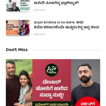
ಕಾಮಿಡಿ ಪೀಸಾಗಿದ್ದ ಫ್ಲಾಶ್‌ಬ್ಯಾಕ್!
05/12/2025
arjun krishna is no more: ಅದು
ನಿರ್ದೇಶಕನಾಗಲೆಂದೇ ಹುಟ್ಟಿದಂತಿದ್ದ ಆಪ್ತ ಜೀವ!
09/03/2025
Don't Miss