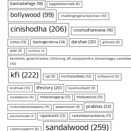
bannadahejje
(18)
biggbosskannada
(8)
bollywood
(99)
challengingstardarshan
(10)
cinishodha
(206)
cinishodhareview
(16)
darshan
(20)
crime
(13)
darlingkrishna
(14)
gillinata
(8)
jailer
(8)
kanthara
(7)
kerebete_gowrishankar_titlesong_kfi_byvijayendra_shivamogga_sandalwo
(10)
kfi
(222)
kicchasudeep
(12)
kollywood
(9)
kgf
(8)
lifestory
(20)
kruthvik
(10)
lovemocktail3
(9)
mollywood
(13)
milananagaraj
(12)
loveseasons
(9)
prabhas
(23)
mukundaramaswamy
(9)
pawankalyan
(8)
rajanikanth
(12)
rashmikamandanna
(11)
prashanthneel
(7)
sandalwood
(259)
rukminivasanth
(8)