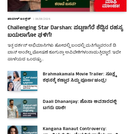
ಜಾಪಾಳ್ ಜಂಕ್ಷನ್
06/08/2026
Challenging Star Darshan: ಪಟ್ಟಣಗೆರೆ ಶೆಡ್ಡಿನ ರಹಸ್ಯ
ಬಯಲಾಗೋ ಘಳಿಗೆ!
ಇತ್ತ ದರ್ಶನ್ ಅಭಿಮಾನಿಗಳು ಹೋದಲ್ಲಿ ಬಂದಲ್ಲಿ ಮತಿಗೆಟ್ಟವರಂತೆ ಡಿ
ಬಾಸ್ ಅಂತೆಲ್ಲ ಘೋಷಣೆ ಕೂಗುತ್ತಾ ಅವಿವೇಕಿಗಳಂತಾಡುತ್ತಿದ್ದಾರೆ. ಇದೇ
ಪಾಳೆಯದ ಒಂದಷ್ಟು…
Brahmakamala Movie Trailer: ಸೂಕ್ಷ್ಮ
ಕಥನಕ್ಕೆ ಕಣ್ಣಾದ ಸಿದ್ದು ಪೂರ್ಣಚಂದ್ರ!
Daali Dhananjay: ಹೊಸಾ ಅವತಾರದಲ್ಲಿ
ಟಗರು ಡಾಲಿ!
Kangana Ranaut Controvercy: