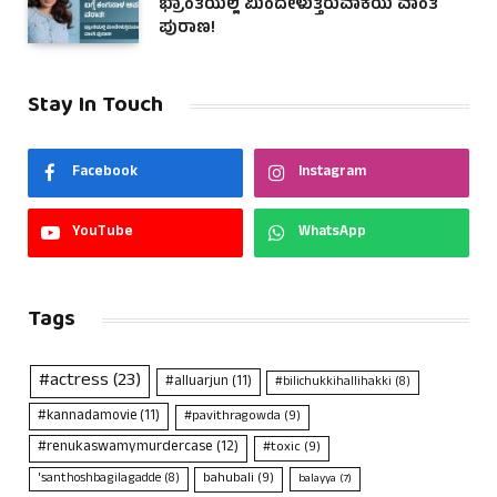
ಭ್ರಾಂತಿಯಲ್ಲಿ ಮಿಂದೇಳುತ್ತಿರುವಾಕೆಯ ವಾಂತಿ
ಪುರಾಣ!
Stay In Touch
Facebook
Instagram
YouTube
WhatsApp
Tags
#actress
(23)
#alluarjun
(11)
#bilichukkihallihakki
(8)
#kannadamovie
(11)
#pavithragowda
(9)
#renukaswamymurdercase
(12)
#toxic
(9)
bahubali
(9)
'santhoshbagilagadde
(8)
balayya
(7)