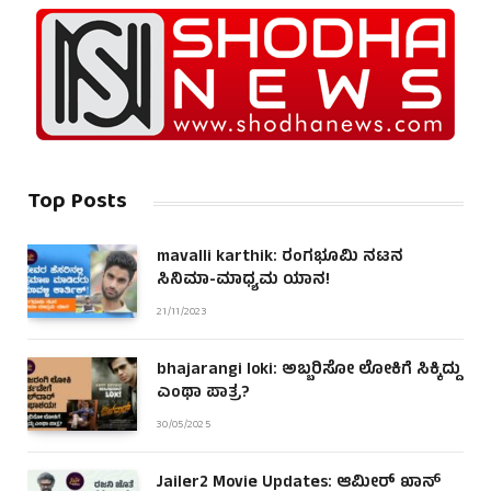
Top Posts
mavalli karthik: ರಂಗಭೂಮಿ ನಟನ
ಸಿನಿಮಾ-ಮಾಧ್ಯಮ ಯಾನ!
21/11/2023
bhajarangi loki: ಅಬ್ಬರಿಸೋ ಲೋಕಿಗೆ ಸಿಕ್ಕಿದ್ದು
ಎಂಥಾ ಪಾತ್ರ?
30/05/2025
Jailer2 Movie Updates: ಆಮೀರ್ ಖಾನ್