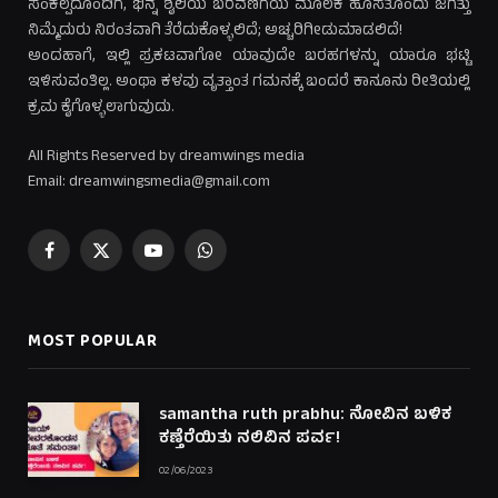
ಸಂಕಲ್ಪದೊಂದಿಗೆ, ಭಿನ್ನ ಶೈಲಿಯ ಬರವಣಿಗೆಯ ಮೂಲಕ ಹೊಸತೊಂದು ಜಗತ್ತು
ನಿಮ್ಮೆದುರು ನಿರಂತವಾಗಿ ತೆರೆದುಕೊಳ್ಳಲಿದೆ; ಅಚ್ಚರಿಗೀಡುಮಾಡಲಿದೆ!
ಅಂದಹಾಗೆ, ಇಲ್ಲಿ ಪ್ರಕಟವಾಗೋ ಯಾವುದೇ ಬರಹಗಳನ್ನು ಯಾರೂ ಭಟ್ಟಿ
ಇಳಿಸುವಂತಿಲ್ಲ. ಅಂಥಾ ಕಳವು ವೃತ್ತಾಂತ ಗಮನಕ್ಕೆ ಬಂದರೆ ಕಾನೂನು ರೀತಿಯಲ್ಲಿ
ಕ್ರಮ ಕೈಗೊಳ್ಳಲಾಗುವುದು.
All Rights Reserved by dreamwings media
Email: dreamwingsmedia@gmail.com
Facebook
X
YouTube
WhatsApp
(Twitter)
MOST POPULAR
samantha ruth prabhu: ನೋವಿನ ಬಳಿಕ
ಕಣ್ತೆರೆಯಿತು ನಲಿವಿನ ಪರ್ವ!
02/06/2023