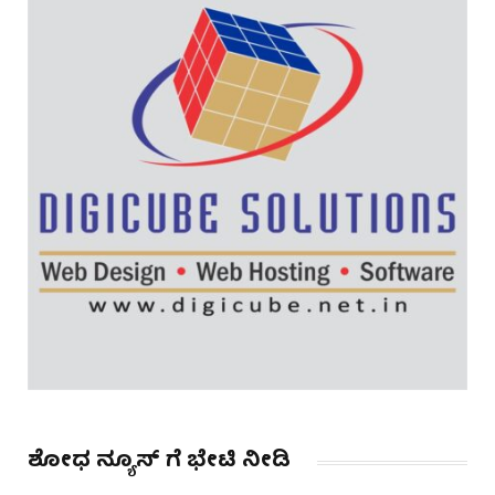
ಶೋಧ ನ್ಯೂಸ್ ಗೆ ಭೇಟಿ ನೀಡಿ