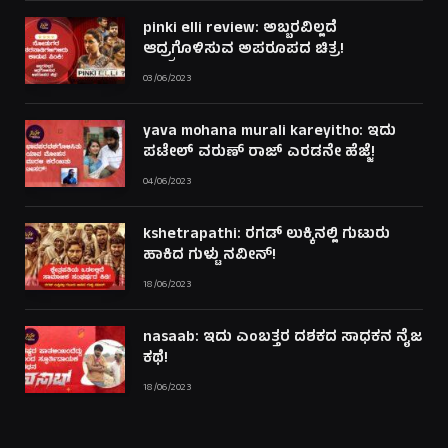
pinki elli review: ಅಬ್ಬರವಿಲ್ಲದೆ
ಆದ್ರ್ರಗೊಳಿಸುವ ಅಪರೂಪದ ಚಿತ್ರ!
03/06/2023
yava mohana murali kareyitho: ಇದು
ಪಟೇಲ್ ವರುಣ್ ರಾಜ್ ಎರಡನೇ ಹೆಜ್ಜೆ!
04/06/2023
kshetrapathi: ರಗಡ್ ಲುಕ್ಕಿನಲ್ಲಿ ಗುಟುರು
ಹಾಕಿದ ಗುಳ್ಟು ನವೀನ್!
18/06/2023
nasaab: ಇದು ಎಂಬತ್ತರ ದಶಕದ ಸಾಧಕನ ನೈಜ
ಕಥೆ!
18/06/2023