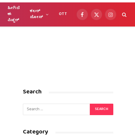
ಹೀಗಿದೆ
ಕಲರ್
ಈ
OTT
Facebook
X
Instagram
ಜೋನ್
ಪಿಚ್ಚರ್
(Twitter)
Search
Category