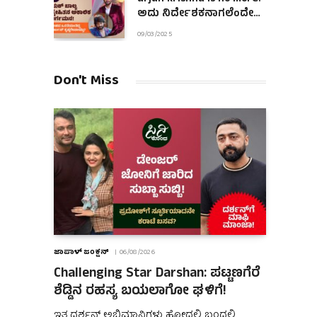
ಅದು ನಿರ್ದೇಶಕನಾಗಲೆಂದೇ
ಹುಟ್ಟಿದಂತಿದ್ದ ಆಪ್ತ ಜೀವ!
09/03/2025
Don't Miss
ಜಾಪಾಳ್ ಜಂಕ್ಷನ್
06/08/2026
Challenging Star Darshan: ಪಟ್ಟಣಗೆರೆ
ಶೆಡ್ಡಿನ ರಹಸ್ಯ ಬಯಲಾಗೋ ಘಳಿಗೆ!
ಇತ್ತ ದರ್ಶನ್ ಅಭಿಮಾನಿಗಳು ಹೋದಲ್ಲಿ ಬಂದಲ್ಲಿ