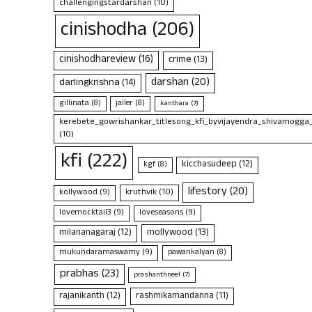
challengingstardarshan
(10)
cinishodha
(206)
cinishodhareview
(16)
crime
(13)
darshan
(20)
darlingkrishna
(14)
gillinata
(8)
jailer
(8)
kanthara
(7)
kerebete_gowrishankar_titlesong_kfi_byvijayendra_shivamogga
(10)
kfi
(222)
kicchasudeep
(12)
kgf
(8)
lifestory
(20)
kruthvik
(10)
kollywood
(9)
lovemocktail3
(9)
loveseasons
(9)
mollywood
(13)
milananagaraj
(12)
mukundaramaswamy
(9)
pawankalyan
(8)
prabhas
(23)
prashanthneel
(7)
rajanikanth
(12)
rashmikamandanna
(11)