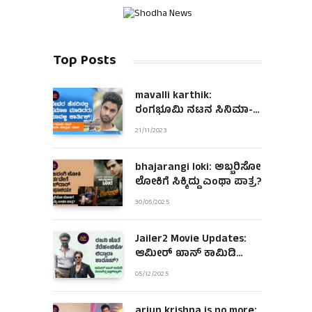
Top Posts
mavalli karthik:
ರಂಗಭೂಮಿ ನಟನ ಸಿನಿಮಾ-
ಮಾಧ್ಯಮ ಯಾನ!
21/11/2023
bhajarangi loki: ಅಬ್ಬರಿಸೋ
ಲೋಕಿಗೆ ಸಿಕ್ಕಿದ್ದು ಎಂಥಾ ಪಾತ್ರ?
30/05/2025
Jailer2 Movie Updates:
ಆಮೀರ್ ಖಾನ್ ಕಾಮಿಡಿ
ಪೀಸಾಗಿದ್ದ ಫ್ಲಾಶ್‌ಬ್ಯಾಕ್!
05/12/2025
arjun krishna is no more: