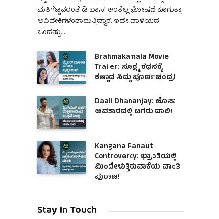
ಮತಿಗೆಟ್ಟವರಂತೆ ಡಿ ಬಾಸ್ ಅಂತೆಲ್ಲ ಘೋಷಣೆ ಕೂಗುತ್ತಾ
ಅವಿವೇಕಿಗಳಂತಾಡುತ್ತಿದ್ದಾರೆ. ಇದೇ ಪಾಳೆಯದ
ಒಂದಷ್ಟು…
Brahmakamala Movie
Trailer: ಸೂಕ್ಷ್ಮ ಕಥನಕ್ಕೆ
ಕಣ್ಣಾದ ಸಿದ್ದು ಪೂರ್ಣಚಂದ್ರ!
Daali Dhananjay: ಹೊಸಾ
ಅವತಾರದಲ್ಲಿ ಟಗರು ಡಾಲಿ!
Kangana Ranaut
Controvercy: ಭ್ರಾಂತಿಯಲ್ಲಿ
ಮಿಂದೇಳುತ್ತಿರುವಾಕೆಯ ವಾಂತಿ
ಪುರಾಣ!
Stay In Touch