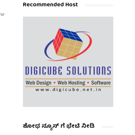
Recommended Host
for
ಶೋಧ ನ್ಯೂಸ್ ಗೆ ಭೇಟಿ ನೀಡಿ