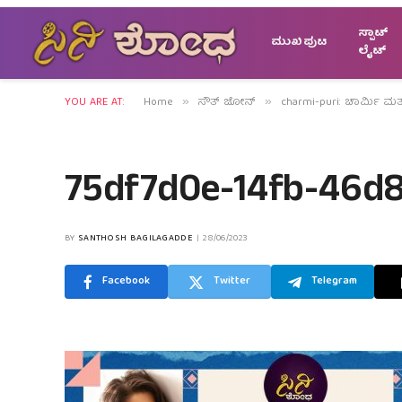
ಸ್ಪಾಟ್
ಮುಖಪುಟ
ಲೈಟ್
YOU ARE AT:
Home
ಸೌತ್ ಜೋನ್
charmi-puri: ಚಾರ್ಮಿ ಮ
»
»
75df7d0e-14fb-46d
BY
SANTHOSH BAGILAGADDE
28/06/2023
Facebook
Twitter
Telegram