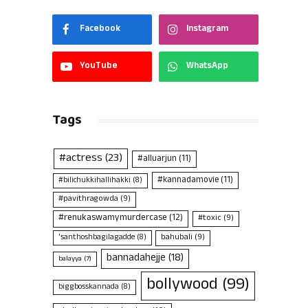
Facebook
Instagram
YouTube
WhatsApp
Tags
#actress
(23)
#alluarjun
(11)
#kannadamovie
(11)
#bilichukkihallihakki
(8)
#pavithragowda
(9)
#renukaswamymurdercase
(12)
#toxic
(9)
bahubali
(9)
'santhoshbagilagadde
(8)
bannadahejje
(18)
balayya
(7)
bollywood
(99)
biggbosskannada
(8)