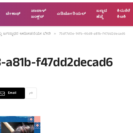
ಜಾಪಾಳ್
ಬಣ್ಣದ
ಕಿರುತೆರೆ
ಟೇಕಾಫ್
ಎಡಿಟೋರಿಯಲ್
ಜಂಕ್ಷನ್
ಹೆಜ್ಜೆ
ಕಿಟಕಿ
ತ್ತು ಜಗನ್ನಾಥರ ಆಲೋಚನೆಯೇ ಬೇರೆ!
75df7d0e-14fb-46d8-a81b-f47dd2decad6
»
8-a81b-f47dd2decad6
Email