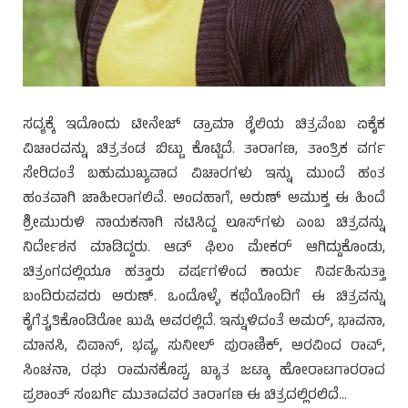
ಸದ್ಯಕ್ಕೆ ಇದೊಂದು ಟೀನೇಜ್ ಡ್ರಾಮಾ ಶೈಲಿಯ ಚಿತ್ರವೆಂಬ ಏಕೈಕ
ವಿಚಾರವನ್ನು ಚಿತ್ರತಂಡ ಬಿಟ್ಟು ಕೊಟ್ಟಿದೆ. ತಾರಾಗಣ, ತಾಂತ್ರಿಕ ವರ್ಗ
ಸೇರಿದಂತೆ ಬಹುಮುಖ್ಯವಾದ ವಿಚಾರಗಳು ಇನ್ನು ಮುಂದೆ ಹಂತ
ಹಂತವಾಗಿ ಜಾಹೀರಾಗಲಿವೆ. ಅಂದಹಾಗೆ, ಅರುಣ್ ಅಮುಕ್ತ ಈ ಹಿಂದೆ
ಶ್ರೀಮುರುಳಿ ನಾಯಕನಾಗಿ ನಟಿಸಿದ್ದ ಲೂಸ್‍ಗಳು ಎಂಬ ಚಿತ್ರವನ್ನು
ನಿರ್ದೇಶನ ಮಾಡಿದ್ದರು. ಆಡ್ ಫಿಲಂ ಮೇಕರ್ ಆಗಿದ್ದುಕೊಂಡು,
ಚಿತ್ರಂಗದಲ್ಲಿಯೂ ಹತ್ತಾರು ವರ್ಷಗಳಿಂದ ಕಾರ್ಯ ನಿರ್ವಹಿಸುತ್ತಾ
ಬಂದಿರುವವರು ಅರುಣ್. ಒಂದೊಳ್ಳೆ ಕಥೆಯೊಂದಿಗೆ ಈ ಚಿತ್ರವನ್ನು
ಕೈಗೆತ್ಚತಿಕೊಂಡಿರೋ ಖುಷಿ ಅವರಲ್ಲಿದೆ. ಇನ್ನುಳಿದಂತೆ ಅಮರ್, ಭಾವನಾ,
ಮಾನಸಿ, ವಿವಾನ್, ಭವ್ಯ, ಸುನೀಲ್ ಪುರಾಣಿಕ್, ಅರವಿಂದ ರಾವ್,
ಸಿಂಚನಾ, ರಘು ರಾಮನಕೊಪ್ಪ, ಖ್ಯಾತ ಜಟ್ಕಾ ಹೋರಾಟಗಾರರಾದ
ಪ್ರಶಾಂತ್ ಸಂಬರ್ಗಿ ಮುತಾದವರ ತಾರಾಗಣ ಈ ಚಿತ್ರದಲ್ಲಿರಲಿದೆ…