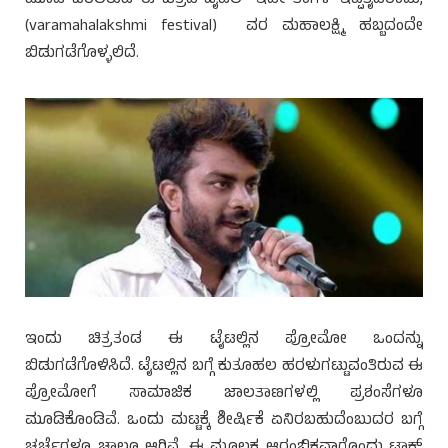
(varamahalakshmi festival) ವರ ಮಹಾಲಕ್ಷ್ಮಿ ಹಬ್ಬದಂದೇ
ಬಿಡುಗಡೆಗೊಳ್ಳಲಿದೆ.
ಇಂದು ಚಿತ್ರತಂಡ ಈ ಟೈಟಲ್ಲಿನ ಪ್ರೋಮೋ ಒಂದನ್ನು
ಬಿಡುಗಡೆಗೊಳಿಸಿದೆ. ಟೈಟಲ್ಲಿನ ಬಗ್ಗೆ ಕುತೂಹಲ ಹರಳುಗಟ್ಟುವಂತಿರುವ ಈ
ಪ್ರೋಮೋಗೆ ಸಾಮಾಜಿಕ ಜಾಲತಾಣಗಳಲ್ಲಿ ಪ್ರಶಂಸೆಗಳೂ
ಮೂಡಿಕೊಂಡಿವೆ. ಒಂದು ಮಟ್ಟಕ್ಕೆ ಶೀರ್ಷಿಕೆ ಏನಿರಬಹುದೆಂಬುದರ ಬಗ್ಗೆ
ಚರ್ಚೆಗಳೂ ಚಾಲೂ ಆಗಿವೆ. ಈ ಮೂಲಕ ಆರಂಭಿಕವಾಗೊಂದು ಟಾಕ್