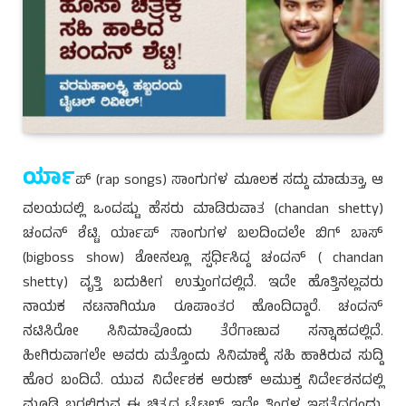
ರ್ಯಾ
ಪ್ (rap songs) ಸಾಂಗುಗಳ ಮೂಲಕ ಸದ್ದು ಮಾಡುತ್ತಾ, ಆ
ವಲಯದಲ್ಲಿ ಒಂದಷ್ಟು ಹೆಸರು ಮಾಡಿರುವಾತ (chandan shetty)
ಚಂದನ್ ಶೆಟ್ಟಿ. ರ್ಯಾಪ್ ಸಾಂಗುಗಳ ಬಲದಿಂದಲೇ ಬಿಗ್ ಬಾಸ್
(bigboss show) ಶೋನಲ್ಲೂ ಸ್ಪರ್ಧಿಸಿದ್ದ ಚಂದನ್ ( chandan
shetty) ವೃತ್ತಿ ಬದುಕೀಗ ಉತ್ತುಂಗದಲ್ಲಿದೆ. ಇದೇ ಹೊತ್ತಿನಲ್ಲವರು
ನಾಯಕ ನಟನಾಗಿಯೂ ರೂಪಾಂತರ ಹೊಂದಿದ್ದಾರೆ. ಚಂದನ್
ನಟಿಸಿರೋ ಸಿನಿಮಾವೊಂದು ತೆರೆಗಾಣುವ ಸನ್ನಾಹದಲ್ಲಿದೆ.
ಹೀಗಿರುವಾಗಲೇ ಅವರು ಮತ್ತೊಂದು ಸಿನಿಮಾಕ್ಕೆ ಸಹಿ ಹಾಕಿರುವ ಸುದ್ದಿ
ಹೊರ ಬಂದಿದೆ. ಯುವ ನಿರ್ದೇಶಕ ಅರುಣ್ ಅಮುಕ್ತ ನಿರ್ದೇಶನದಲ್ಲಿ
ಮೂಡಿ ಬರಲಿರುವ ಈ ಚಿತ್ರದ ಟೈಟಲ್ ಇದೇ ತಿಂಗಳ ಇಪ್ಪತೈದರಂದು,