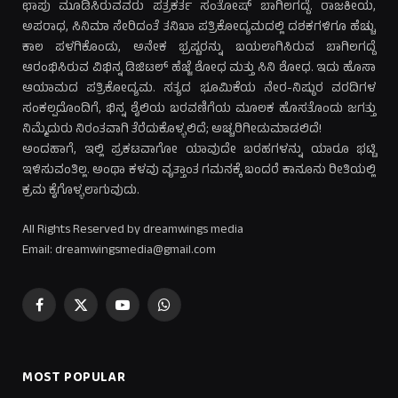
ಛಾಪು ಮೂಡಿಸಿರುವವರು ಪತ್ರಕರ್ತ ಸಂತೋಷ್ ಬಾಗಿಲಗದ್ದೆ. ರಾಜಕೀಯ,
ಅಪರಾಧ, ಸಿನಿಮಾ ಸೇರಿದಂತೆ ತನಿಖಾ ಪತ್ರಿಕೋದ್ಯಮದಲ್ಲಿ ದಶಕಗಳಿಗೂ ಹೆಚ್ಚು
ಕಾಲ ಪಳಗಿಕೊಂಡು, ಅನೇಕ ಭ್ರಷ್ಟರನ್ನು ಬಯಲಾಗಿಸಿರುವ ಬಾಗಿಲಗದ್ದೆ
ಆರಂಭಿಸಿರುವ ವಿಭಿನ್ನ ಡಿಜಿಟಲ್ ಹೆಜ್ಜೆ ಶೋಧ ಮತ್ತು ಸಿನಿ ಶೋಧ. ಇದು ಹೊಸಾ
ಆಯಾಮದ ಪತ್ರಿಕೋದ್ಯಮ. ಸತ್ಯದ ಭೂಮಿಕೆಯ ನೇರ-ನಿಷ್ಠುರ ವರದಿಗಳ
ಸಂಕಲ್ಪದೊಂದಿಗೆ, ಭಿನ್ನ ಶೈಲಿಯ ಬರವಣಿಗೆಯ ಮೂಲಕ ಹೊಸತೊಂದು ಜಗತ್ತು
ನಿಮ್ಮೆದುರು ನಿರಂತವಾಗಿ ತೆರೆದುಕೊಳ್ಳಲಿದೆ; ಅಚ್ಚರಿಗೀಡುಮಾಡಲಿದೆ!
ಅಂದಹಾಗೆ, ಇಲ್ಲಿ ಪ್ರಕಟವಾಗೋ ಯಾವುದೇ ಬರಹಗಳನ್ನು ಯಾರೂ ಭಟ್ಟಿ
ಇಳಿಸುವಂತಿಲ್ಲ. ಅಂಥಾ ಕಳವು ವೃತ್ತಾಂತ ಗಮನಕ್ಕೆ ಬಂದರೆ ಕಾನೂನು ರೀತಿಯಲ್ಲಿ
ಕ್ರಮ ಕೈಗೊಳ್ಳಲಾಗುವುದು.
All Rights Reserved by dreamwings media
Email: dreamwingsmedia@gmail.com
Facebook
X
YouTube
WhatsApp
(Twitter)
MOST POPULAR