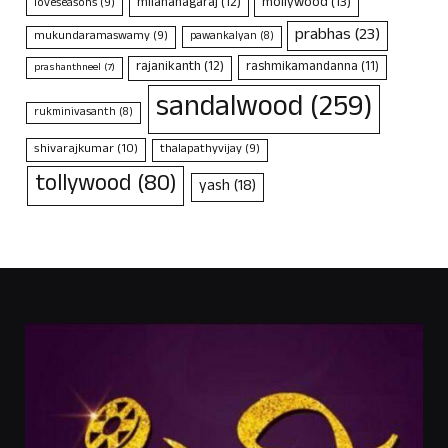
mollywood
(13)
milananagaraj
(12)
loveseasons
(9)
prabhas
(23)
mukundaramaswamy
(9)
pawankalyan
(8)
rajanikanth
(12)
rashmikamandanna
(11)
prashanthneel
(7)
sandalwood
(259)
rukminivasanth
(8)
shivarajkumar
(10)
thalapathyvijay
(9)
tollywood
(80)
yash
(18)