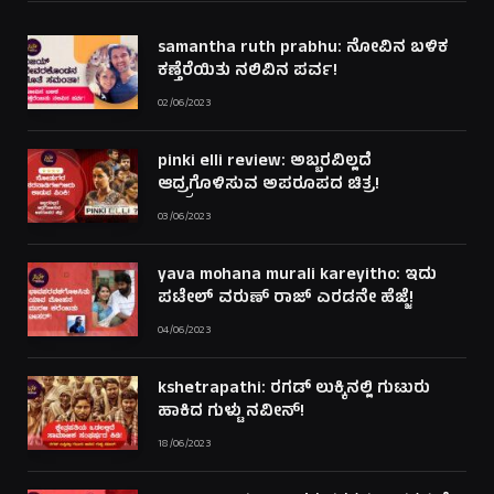
samantha ruth prabhu: ನೋವಿನ ಬಳಿಕ
ಕಣ್ತೆರೆಯಿತು ನಲಿವಿನ ಪರ್ವ!
02/06/2023
pinki elli review: ಅಬ್ಬರವಿಲ್ಲದೆ
ಆದ್ರ್ರಗೊಳಿಸುವ ಅಪರೂಪದ ಚಿತ್ರ!
03/06/2023
yava mohana murali kareyitho: ಇದು
ಪಟೇಲ್ ವರುಣ್ ರಾಜ್ ಎರಡನೇ ಹೆಜ್ಜೆ!
04/06/2023
kshetrapathi: ರಗಡ್ ಲುಕ್ಕಿನಲ್ಲಿ ಗುಟುರು
ಹಾಕಿದ ಗುಳ್ಟು ನವೀನ್!
18/06/2023