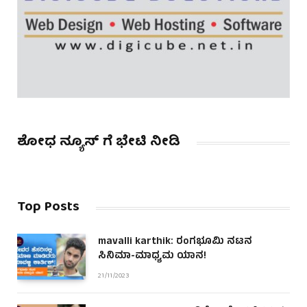
ಶೋಧ ನ್ಯೂಸ್ ಗೆ ಭೇಟಿ ನೀಡಿ
Top Posts
mavalli karthik: ರಂಗಭೂಮಿ ನಟನ
ಸಿನಿಮಾ-ಮಾಧ್ಯಮ ಯಾನ!
21/11/2023