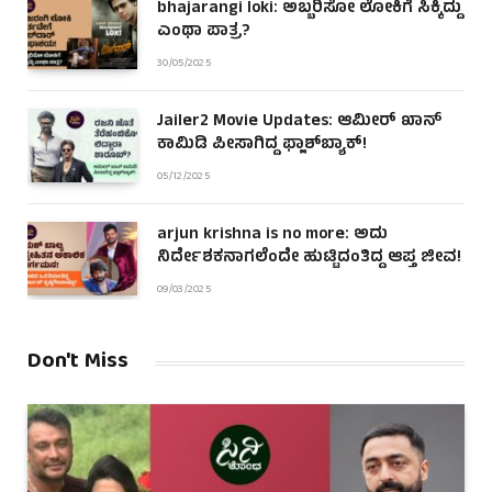
bhajarangi loki: ಅಬ್ಬರಿಸೋ ಲೋಕಿಗೆ ಸಿಕ್ಕಿದ್ದು
ಎಂಥಾ ಪಾತ್ರ?
30/05/2025
Jailer2 Movie Updates: ಆಮೀರ್ ಖಾನ್
ಕಾಮಿಡಿ ಪೀಸಾಗಿದ್ದ ಫ್ಲಾಶ್‌ಬ್ಯಾಕ್!
05/12/2025
arjun krishna is no more: ಅದು
ನಿರ್ದೇಶಕನಾಗಲೆಂದೇ ಹುಟ್ಟಿದಂತಿದ್ದ ಆಪ್ತ ಜೀವ!
09/03/2025
Don't Miss