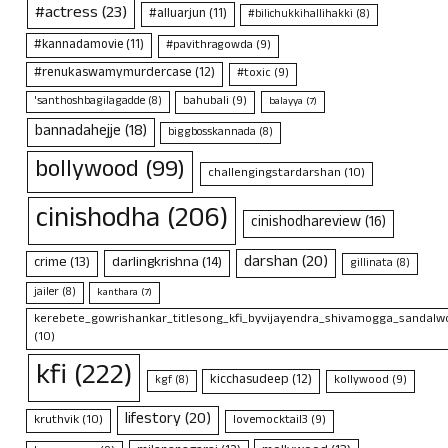
#actress
(23)
#alluarjun
(11)
#bilichukkihallihakki
(8)
#kannadamovie
(11)
#pavithragowda
(9)
#renukaswamymurdercase
(12)
#toxic
(9)
bahubali
(9)
'santhoshbagilagadde
(8)
balayya
(7)
bannadahejje
(18)
biggbosskannada
(8)
bollywood
(99)
challengingstardarshan
(10)
cinishodha
(206)
cinishodhareview
(16)
darshan
(20)
crime
(13)
darlingkrishna
(14)
gillinata
(8)
jailer
(8)
kanthara
(7)
kerebete_gowrishankar_titlesong_kfi_byvijayendra_shivamogga_sandalwo
(10)
kfi
(222)
kicchasudeep
(12)
kollywood
(9)
kgf
(8)
lifestory
(20)
kruthvik
(10)
lovemocktail3
(9)