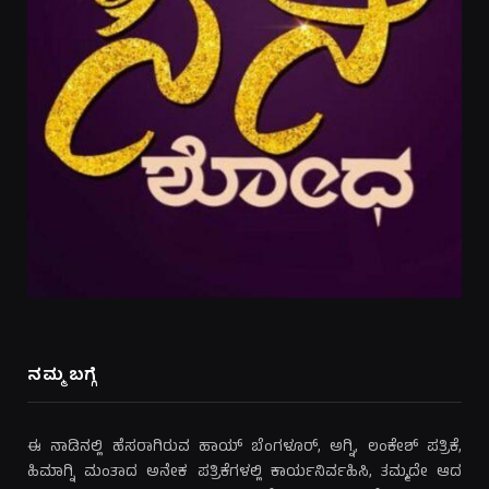
ನಮ್ಮ ಬಗ್ಗೆ
ಈ ನಾಡಿನಲ್ಲಿ ಹೆಸರಾಗಿರುವ ಹಾಯ್ ಬೆಂಗಳೂರ್, ಅಗ್ನಿ, ಲಂಕೇಶ್ ಪತ್ರಿಕೆ,
ಹಿಮಾಗ್ನಿ ಮಂತಾದ ಅನೇಕ ಪತ್ರಿಕೆಗಳಲ್ಲಿ ಕಾರ್ಯನಿರ್ವಹಿಸಿ, ತಮ್ಮದೇ ಆದ