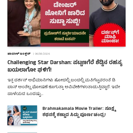
ಜಾಪಾಳ್ ಜಂಕ್ಷನ್
06/08/2026
Challenging Star Darshan: ಪಟ್ಟಣಗೆರೆ ಶೆಡ್ಡಿನ ರಹಸ್ಯ
ಬಯಲಾಗೋ ಘಳಿಗೆ!
ಇತ್ತ ದರ್ಶನ್ ಅಭಿಮಾನಿಗಳು ಹೋದಲ್ಲಿ ಬಂದಲ್ಲಿ ಮತಿಗೆಟ್ಟವರಂತೆ ಡಿ
ಬಾಸ್ ಅಂತೆಲ್ಲ ಘೋಷಣೆ ಕೂಗುತ್ತಾ ಅವಿವೇಕಿಗಳಂತಾಡುತ್ತಿದ್ದಾರೆ. ಇದೇ
ಪಾಳೆಯದ ಒಂದಷ್ಟು…
Brahmakamala Movie Trailer: ಸೂಕ್ಷ್ಮ
ಕಥನಕ್ಕೆ ಕಣ್ಣಾದ ಸಿದ್ದು ಪೂರ್ಣಚಂದ್ರ!