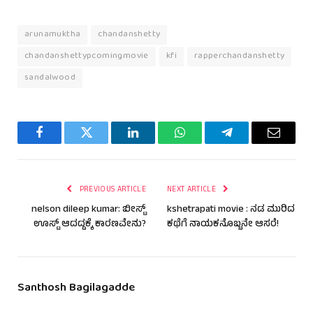
arunamuktha
chandanshetty
chandanshettypcomingmovie
kfi
rapperchandanshetty
sandalwood
Facebook
Twitter
LinkedIn
WhatsApp
Telegram
Email
PREVIOUS ARTICLE
NEXT ARTICLE
nelson dileep kumar: ಬೀಸ್ಟ್
kshetrapati movie : ನಡ ಮುರಿದ
ಊಸ್ಟ್ ಆದದ್ದಕ್ಕೆ ಕಾರಣವೇನು?
ಕಥೆಗೆ ನಾಯಕನೊಬ್ಬನೇ ಆಸರೆ!
Santhosh Bagilagadde