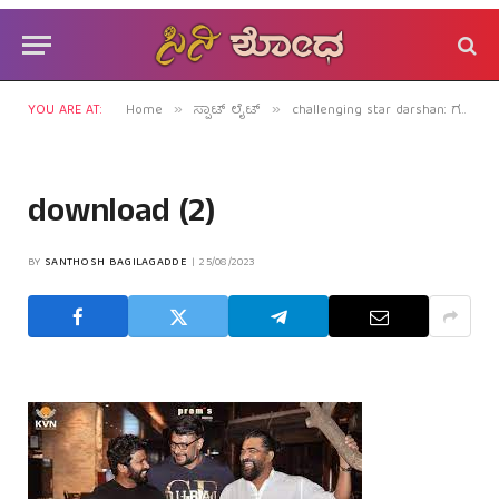
YOU ARE AT:
Home
ಸ್ಪಾಟ್ ಲೈಟ್
challenging star darshan: ಗಡಂಗು ಪುಡಾಂಗು ಮತ್ತು ಗೆಳೆತನ!
»
»
download (2)
BY
SANTHOSH BAGILAGADDE
25/08/2023