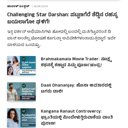
ಜಾಪಾಳ್ ಜಂಕ್ಷನ್
06/08/2026
Challenging Star Darshan: ಪಟ್ಟಣಗೆರೆ ಶೆಡ್ಡಿನ ರಹಸ್ಯ
ಬಯಲಾಗೋ ಘಳಿಗೆ!
ಇತ್ತ ದರ್ಶನ್ ಅಭಿಮಾನಿಗಳು ಹೋದಲ್ಲಿ ಬಂದಲ್ಲಿ ಮತಿಗೆಟ್ಟವರಂತೆ ಡಿ
ಬಾಸ್ ಅಂತೆಲ್ಲ ಘೋಷಣೆ ಕೂಗುತ್ತಾ ಅವಿವೇಕಿಗಳಂತಾಡುತ್ತಿದ್ದಾರೆ. ಇದೇ
ಪಾಳೆಯದ ಒಂದಷ್ಟು…
Brahmakamala Movie Trailer: ಸೂಕ್ಷ್ಮ
ಕಥನಕ್ಕೆ ಕಣ್ಣಾದ ಸಿದ್ದು ಪೂರ್ಣಚಂದ್ರ!
Daali Dhananjay: ಹೊಸಾ ಅವತಾರದಲ್ಲಿ
ಟಗರು ಡಾಲಿ!
Kangana Ranaut Controvercy:
ಭ್ರಾಂತಿಯಲ್ಲಿ ಮಿಂದೇಳುತ್ತಿರುವಾಕೆಯ ವಾಂತಿ
ಪುರಾಣ!