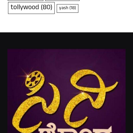
tollywood
(80)
yash
(18)