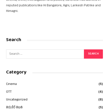
cinema, crime, investigation and politics, Santhosh has worked in
reputed publications like Hi Bangalore, Agni, Lankesh Patrike and
Himagni.
Search
Category
Cinema
(5)
OTT
(4)
Uncategorized
(8)
ಕಿರುತೆರೆ ಕಿಟಕಿ
(5)