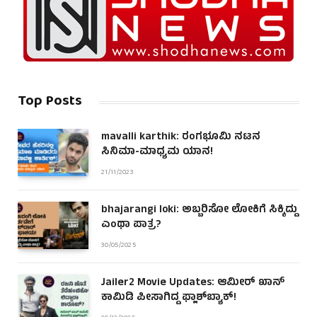
Top Posts
mavalli karthik: ರಂಗಭೂಮಿ ನಟನ
ಸಿನಿಮಾ-ಮಾಧ್ಯಮ ಯಾನ!
21/11/2023
bhajarangi loki: ಅಬ್ಬರಿಸೋ ಲೋಕಿಗೆ ಸಿಕ್ಕಿದ್ದು
ಎಂಥಾ ಪಾತ್ರ?
30/05/2025
Jailer2 Movie Updates: ಆಮೀರ್ ಖಾನ್
ಕಾಮಿಡಿ ಪೀಸಾಗಿದ್ದ ಫ್ಲಾಶ್‌ಬ್ಯಾಕ್!