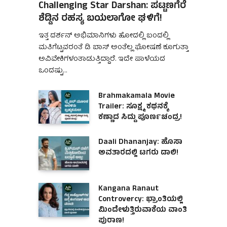
Challenging Star Darshan: ಪಟ್ಟಣಗೆರೆ
ಶೆಡ್ಡಿನ ರಹಸ್ಯ ಬಯಲಾಗೋ ಘಳಿಗೆ!
ಇತ್ತ ದರ್ಶನ್ ಅಭಿಮಾನಿಗಳು ಹೋದಲ್ಲಿ ಬಂದಲ್ಲಿ
ಮತಿಗೆಟ್ಟವರಂತೆ ಡಿ ಬಾಸ್ ಅಂತೆಲ್ಲ ಘೋಷಣೆ ಕೂಗುತ್ತಾ
ಅವಿವೇಕಿಗಳಂತಾಡುತ್ತಿದ್ದಾರೆ. ಇದೇ ಪಾಳೆಯದ
ಒಂದಷ್ಟು…
Brahmakamala Movie
Trailer: ಸೂಕ್ಷ್ಮ ಕಥನಕ್ಕೆ
ಕಣ್ಣಾದ ಸಿದ್ದು ಪೂರ್ಣಚಂದ್ರ!
Daali Dhananjay: ಹೊಸಾ
ಅವತಾರದಲ್ಲಿ ಟಗರು ಡಾಲಿ!
Kangana Ranaut
Controvercy: ಭ್ರಾಂತಿಯಲ್ಲಿ
ಮಿಂದೇಳುತ್ತಿರುವಾಕೆಯ ವಾಂತಿ
ಪುರಾಣ!