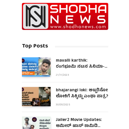
Top Posts
mavalli karthik:
ರಂಗಭೂಮಿ ನಟನ ಸಿನಿಮಾ-
ಮಾಧ್ಯಮ ಯಾನ!
21/11/2023
bhajarangi loki: ಅಬ್ಬರಿಸೋ
ಲೋಕಿಗೆ ಸಿಕ್ಕಿದ್ದು ಎಂಥಾ ಪಾತ್ರ?
30/05/2025
Jailer2 Movie Updates:
ಆಮೀರ್ ಖಾನ್ ಕಾಮಿಡಿ