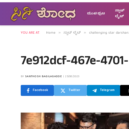
ಸ್ಪಾಟ್
ಮುಖಪುಟ
ಲೈಟ್
YOU ARE AT:
Home
ಸ್ಪಾಟ್ ಲೈಟ್
challenging star darsha
»
»
7e912dcf-467e-4701
BY
SANTHOSH BAGILAGADDE
25/08/2023
Facebook
Twitter
Telegram