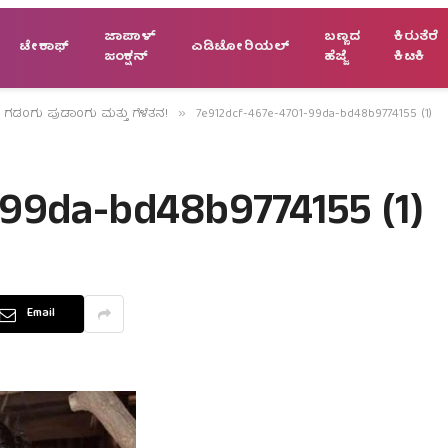
ಜಾಪಾಳ್
ಬಣ್ಣದ
ಕಿರುತೆರೆ
ಟೇಕಾಫ್
ಎಡಿಟೋರಿಯಲ್
ಜಂಕ್ಷನ್
ಹೆಜ್ಜೆ
ಕಿಟಕಿ
n: ಗಡಂಗು ಪುಡಾಂಗು ಮತ್ತು ಗೆಳೆತನ!
7e912dcf-467e-4701-99da-bd48b9774155 (1)
»
-99da-bd48b9774155 (1)
Email