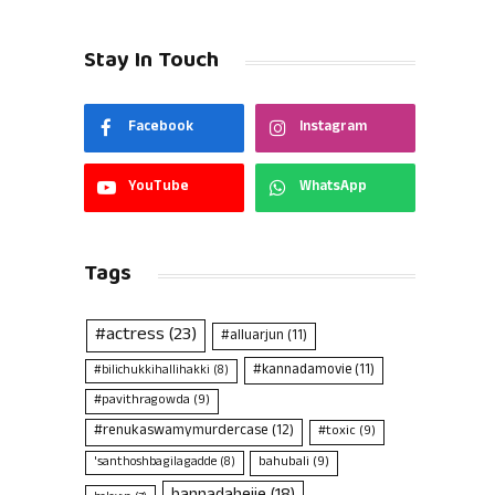
Stay In Touch
Facebook
Instagram
YouTube
WhatsApp
Tags
#actress
(23)
#alluarjun
(11)
#kannadamovie
(11)
#bilichukkihallihakki
(8)
#pavithragowda
(9)
#renukaswamymurdercase
(12)
#toxic
(9)
bahubali
(9)
'santhoshbagilagadde
(8)