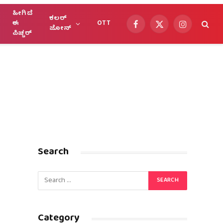
ಹೀಗಿದೆ
ಕಲರ್
ಈ
OTT
Facebook
X
Instagram
ಜೋನ್
ಪಿಚ್ಚರ್
(Twitter)
Search
Category