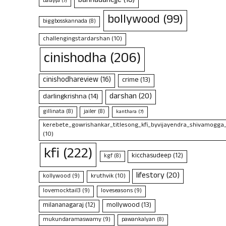
bannadahejje
(18)
balayya
(7)
bollywood
(99)
biggbosskannada
(8)
challengingstardarshan
(10)
cinishodha
(206)
cinishodhareview
(16)
crime
(13)
darshan
(20)
darlingkrishna
(14)
gillinata
(8)
jailer
(8)
kanthara
(7)
kerebete_gowrishankar_titlesong_kfi_byvijayendra_shivamogga
(10)
kfi
(222)
kicchasudeep
(12)
kgf
(8)
lifestory
(20)
kruthvik
(10)
kollywood
(9)
lovemocktail3
(9)
loveseasons
(9)
mollywood
(13)
milananagaraj
(12)
mukundaramaswamy
(9)
pawankalyan
(8)