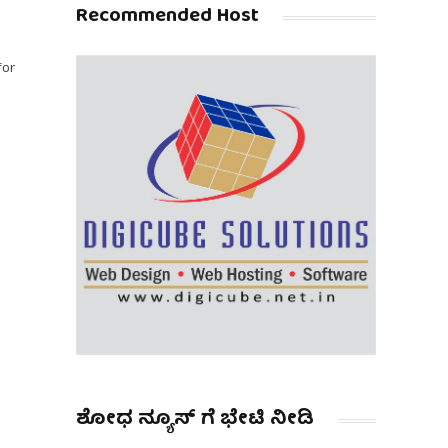
Recommended Host
for
ಶೋಧ ನ್ಯೂಸ್ ಗೆ ಭೇಟಿ ನೀಡಿ