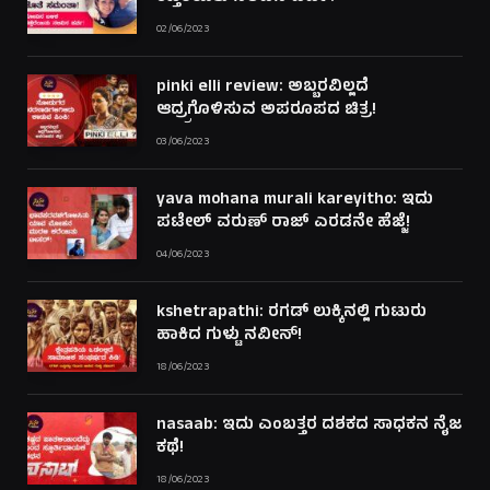
02/06/2023
pinki elli review: ಅಬ್ಬರವಿಲ್ಲದೆ
ಆದ್ರ್ರಗೊಳಿಸುವ ಅಪರೂಪದ ಚಿತ್ರ!
03/06/2023
yava mohana murali kareyitho: ಇದು
ಪಟೇಲ್ ವರುಣ್ ರಾಜ್ ಎರಡನೇ ಹೆಜ್ಜೆ!
04/06/2023
kshetrapathi: ರಗಡ್ ಲುಕ್ಕಿನಲ್ಲಿ ಗುಟುರು
ಹಾಕಿದ ಗುಳ್ಟು ನವೀನ್!
18/06/2023
nasaab: ಇದು ಎಂಬತ್ತರ ದಶಕದ ಸಾಧಕನ ನೈಜ
ಕಥೆ!
18/06/2023