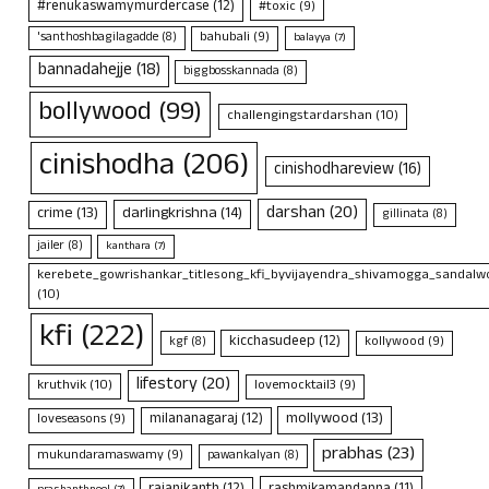
#renukaswamymurdercase
(12)
#toxic
(9)
bahubali
(9)
'santhoshbagilagadde
(8)
balayya
(7)
bannadahejje
(18)
biggbosskannada
(8)
bollywood
(99)
challengingstardarshan
(10)
cinishodha
(206)
cinishodhareview
(16)
darshan
(20)
crime
(13)
darlingkrishna
(14)
gillinata
(8)
jailer
(8)
kanthara
(7)
kerebete_gowrishankar_titlesong_kfi_byvijayendra_shivamogga_sandalwo
(10)
kfi
(222)
kicchasudeep
(12)
kollywood
(9)
kgf
(8)
lifestory
(20)
kruthvik
(10)
lovemocktail3
(9)
mollywood
(13)
milananagaraj
(12)
loveseasons
(9)
prabhas
(23)
mukundaramaswamy
(9)
pawankalyan
(8)