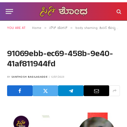
YOU ARE AT:
Home
ಸೌತ್ ಜೋನ್
body shaming: ಹಿಂಸೆ ಕೊಟ್ಟ ಕೀಚಕ ನಿರ್ದೇಶಕರ್ಯಾರು?
»
»
91069ebb-ec69-458b-9e40-
41af811944fd
BY
SANTHOSH BAGILAGADDE
12/07/2023