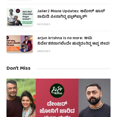
Jailer2 Movie Updates: ಆಮೀರ್ ಖಾನ್
ಕಾಮಿಡಿ ಪೀಸಾಗಿದ್ದ ಫ್ಲಾಶ್‌ಬ್ಯಾಕ್!
05/12/2025
arjun krishna is no more: ಅದು
ನಿರ್ದೇಶಕನಾಗಲೆಂದೇ ಹುಟ್ಟಿದಂತಿದ್ದ ಆಪ್ತ ಜೀವ!
09/03/2025
Don't Miss