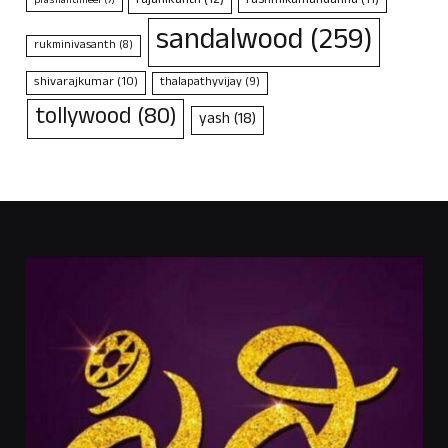
rajanikanth
(12)
rashmikamandanna
(11)
prashanthneel
(7)
sandalwood
(259)
rukminivasanth
(8)
shivarajkumar
(10)
thalapathyvijay
(9)
tollywood
(80)
yash
(18)