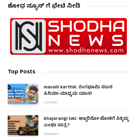
ಶೋಧ ನ್ಯೂಸ್ ಗೆ ಭೇಟಿ ನೀಡಿ
Top Posts
mavalli karthik: ರಂಗಭೂಮಿ ನಟನ
ಸಿನಿಮಾ-ಮಾಧ್ಯಮ ಯಾನ!
21/11/2023
bhajarangi loki: ಅಬ್ಬರಿಸೋ ಲೋಕಿಗೆ ಸಿಕ್ಕಿದ್ದು
ಎಂಥಾ ಪಾತ್ರ?
30/05/2025