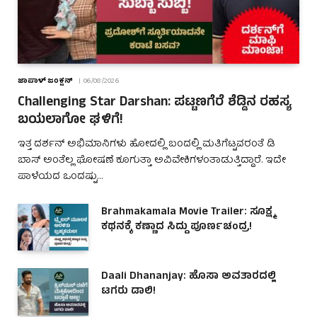
ಜಾಪಾಳ್ ಜಂಕ್ಷನ್
06/08/2026
Challenging Star Darshan: ಪಟ್ಟಣಗೆರೆ ಶೆಡ್ಡಿನ ರಹಸ್ಯ
ಬಯಲಾಗೋ ಘಳಿಗೆ!
ಇತ್ತ ದರ್ಶನ್ ಅಭಿಮಾನಿಗಳು ಹೋದಲ್ಲಿ ಬಂದಲ್ಲಿ ಮತಿಗೆಟ್ಟವರಂತೆ ಡಿ
ಬಾಸ್ ಅಂತೆಲ್ಲ ಘೋಷಣೆ ಕೂಗುತ್ತಾ ಅವಿವೇಕಿಗಳಂತಾಡುತ್ತಿದ್ದಾರೆ. ಇದೇ
ಪಾಳೆಯದ ಒಂದಷ್ಟು…
Brahmakamala Movie Trailer: ಸೂಕ್ಷ್ಮ
ಕಥನಕ್ಕೆ ಕಣ್ಣಾದ ಸಿದ್ದು ಪೂರ್ಣಚಂದ್ರ!
Daali Dhananjay: ಹೊಸಾ ಅವತಾರದಲ್ಲಿ
ಟಗರು ಡಾಲಿ!