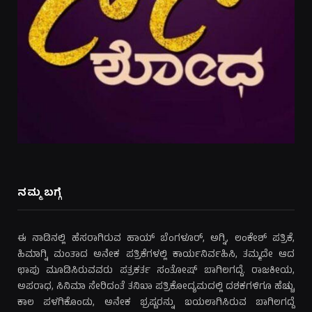
ನಮ್ಮ ಬಗ್ಗೆ
ಈ ನಾಡಿನಲ್ಲಿ ಹೆಸರಾಗಿರುವ ಹಾಯ್ ಬೆಂಗಳೂರ್, ಅಗ್ನಿ, ಲಂಕೇಶ್ ಪತ್ರಿಕೆ,
ಹಿಮಾಗ್ನಿ ಮಂತಾದ ಅನೇಕ ಪತ್ರಿಕೆಗಳಲ್ಲಿ ಕಾರ್ಯನಿರ್ವಹಿಸಿ, ತಮ್ಮದೇ ಆದ
ಛಾಪು ಮೂಡಿಸಿರುವವರು ಪತ್ರಕರ್ತ ಸಂತೋಷ್ ಬಾಗಿಲಗದ್ದೆ. ರಾಜಕೀಯ,
ಅಪರಾಧ, ಸಿನಿಮಾ ಸೇರಿದಂತೆ ತನಿಖಾ ಪತ್ರಿಕೋದ್ಯಮದಲ್ಲಿ ದಶಕಗಳಿಗೂ ಹೆಚ್ಚು
ಕಾಲ ಪಳಗಿಕೊಂಡು, ಅನೇಕ ಭ್ರಷ್ಟರನ್ನು ಬಯಲಾಗಿಸಿರುವ ಬಾಗಿಲಗದ್ದೆ