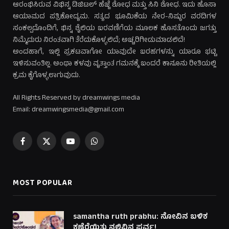
ಆರಂಭಿಸಿರುವ ವಿಭಿನ್ನ ಡಿಜಿಟಲ್ ಹೆಜ್ಜೆ ಶೋಧ ಮತ್ತು ಸಿನಿ ಶೋಧ. ಇದು ಹೊಸಾ
ಆಯಾಮದ ಪತ್ರಿಕೋದ್ಯಮ. ಸತ್ಯದ ಭೂಮಿಕೆಯ ನೇರ-ನಿಷ್ಠುರ ವರದಿಗಳ
ಸಂಕಲ್ಪದೊಂದಿಗೆ, ಭಿನ್ನ ಶೈಲಿಯ ಬರವಣಿಗೆಯ ಮೂಲಕ ಹೊಸತೊಂದು ಜಗತ್ತು
ನಿಮ್ಮೆದುರು ನಿರಂತವಾಗಿ ತೆರೆದುಕೊಳ್ಳಲಿದೆ; ಅಚ್ಚರಿಗೀಡುಮಾಡಲಿದೆ!
ಅಂದಹಾಗೆ, ಇಲ್ಲಿ ಪ್ರಕಟವಾಗೋ ಯಾವುದೇ ಬರಹಗಳನ್ನು ಯಾರೂ ಭಟ್ಟಿ
ಇಳಿಸುವಂತಿಲ್ಲ. ಅಂಥಾ ಕಳವು ವೃತ್ತಾಂತ ಗಮನಕ್ಕೆ ಬಂದರೆ ಕಾನೂನು ರೀತಿಯಲ್ಲಿ
ಕ್ರಮ ಕೈಗೊಳ್ಳಲಾಗುವುದು.
All Rights Reserved by dreamwings media
Email: dreamwingsmedia@gmail.com
Facebook
X
YouTube
WhatsApp
(Twitter)
MOST POPULAR
samantha ruth prabhu: ನೋವಿನ ಬಳಿಕ
ಕಣ್ತೆರೆಯಿತು ನಲಿವಿನ ಪರ್ವ!