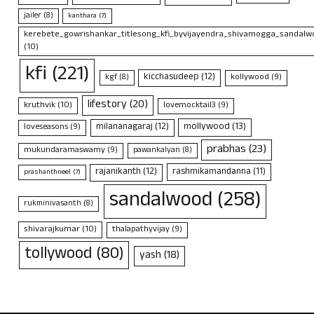
jailer
(8)
kanthara
(7)
kerebete_gowrishankar_titlesong_kfi_byvijayendra_shivamogga_sandalwo
(10)
kfi
(221)
kicchasudeep
(12)
kollywood
(9)
kgf
(8)
lifestory
(20)
kruthvik
(10)
lovemocktail3
(9)
mollywood
(13)
milananagaraj
(12)
loveseasons
(9)
prabhas
(23)
mukundaramaswamy
(9)
pawankalyan
(8)
rajanikanth
(12)
rashmikamandanna
(11)
prashanthneel
(7)
sandalwood
(258)
rukminivasanth
(8)
shivarajkumar
(10)
thalapathyvijay
(9)
tollywood
(80)
yash
(18)