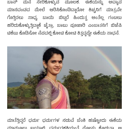
ಬಾಸ್ ಮನೆ ಸೇರಿಕೊಳ್ಳುವ ಮೂಲಕ. ಈಕೆಯನ್ನು ಅದ್ಯಾವ
ಮಾನದಂಡದ ಮೇಲೆ ಆರಿಸಿಕೊಂಡಿದ್ದಾರೋ ಕಿಚ್ಚನಿಗೆ ಮಾತ್ರವೇ
ಗೊತ್ತಿರಲು ಸಾಧ್ಯ. ಬಾಯಿ ಬಿಟ್ಟರೆ ಹಿಂದುತ್ವ ಅಂತೆಲ್ಲ ಗಂಟಲು
ಹರಿದುಕೊಳ್ಳುತ್ತಿದ್ದಾಕೆ ಚೈತ್ರಾ. ಬಾಬು ಪೂಜಾರಿ ಎಂಬಾತನಿಗೆ ಬಿಜೆಪಿ
ಟಿಕೆಟು ಕೊಡಿಸೋ ನೆಪದಲ್ಲಿ ಕೋಟಿ ಕೋಟಿ ಕಿತ್ತದ್ದಷ್ಟೇ ಈಕೆಯ ಸಾಧನೆ.
ಮಾತೆತ್ತಿದ್ದರೆ ಧರ್ಮ ಧರ್ಮಗಳ ನಡುವೆ ಬೆಂಕಿ ಹಚ್ಚೋದು ಈಕೆಯ
ಮಾಮೂಲು ಖಯಾಲಿ. ಧರ್ಮರಕ್ಷಕಿಯಂತೆ ಪೋಸು ಕೊಡುತ್ತಾ, ಆ