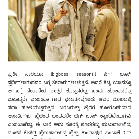
ಪ್ರತೀ ಸಾರಿಯೂ (bigboss season11) ಬಿಗ್ ಬಾಸ್
ಸ್ಪರ್ಧಿಗಳಾಗುವವರ ಬಗ್ಗೆ ತಕರಾರುಗಳೇಳುತ್ತವೆ. ಆದರೆ ಕಿಚ್ಚ ಯಾವತ್ತೂ
ಆ ಬಗ್ಗೆ ನೇರಾನೇರ ಉತ್ತರ ಕೊಟ್ಟವರಲ್ಲ. ಬಂದು ಹೋದವರೆಲ್ಲ
ಮಹಾತ್ಮರೇ ಎಂಬಂಥಾ ಗಾಢ ಭಂಡತನವೊಂದು ಅವರ ಮುಖದಲ್ಲಿ
ಸದಾ ಹೊಳೆಯುತ್ತಿರುತ್ತದೆ. ಬರಬರುತ್ತಾ ಜೈಲಿಗೆ ಹೋಗಬಹುದಾದ
ಆಸಾಮಿಗಳು, ಜೈಲಿಂದ ಬಂದವರೇ ಬಿಗ್ ಬಾಸ್ ಕ್ಯಾಂಡಿಡೇಟುಗಳು
ಎಂಬಂತಾಗಿತ್ತು. ಈ ಬಾರಿ ಅದು ನೂರಕ್ಕೆ ನೂರರಷ್ಟು ಋಜುವಾತಾಗಿದೆ;
ವಂಚನೆ ಕೇಸಲ್ಲಿ ಜೈಲುಪಾಲಾಗಿದ್ದ ಚೈತ್ರಾ ಕುಂದಾಪುರ ಎಂಬಾಕೆ ಬಿಗ್