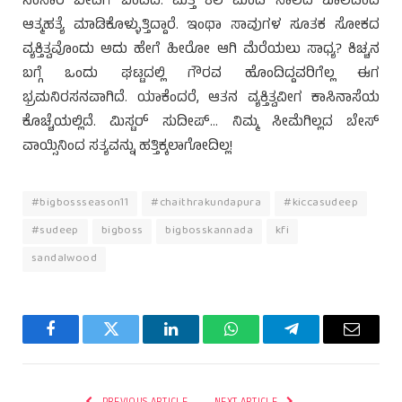
ಸಂಸಾರ ಬೀದಿಗೆ ಬಂದಿದೆ. ಮತ್ತೆ ಕೆಲ ಮಂದಿ ಸಾಲದ ಶೂಲದಿಂದ
ಆತ್ಮಹತ್ಯೆ ಮಾಡಿಕೊಳ್ಳುತ್ತಿದ್ದಾರೆ. ಇಂಥಾ ಸಾವುಗಳ ಸೂತಕ ಸೋಕದ
ವ್ಯಕ್ತಿತ್ವವೊಂದು ಅದು ಹೇಗೆ ಹೀರೋ ಆಗಿ ಮೆರೆಯಲು ಸಾಧ್ಯ? ಕಿಚ್ಚನ
ಬಗ್ಗೆ ಒಂದು ಘಟ್ಟದಲ್ಲಿ ಗೌರವ ಹೊಂದಿದ್ದವರಿಗೆಲ್ಲ ಈಗ
ಭ್ರಮನಿರಸನವಾಗಿದೆ. ಯಾಕೆಂದರೆ, ಆತನ ವ್ಯಕ್ತಿತ್ವವೀಗ ಕಾಸಿನಾಸೆಯ
ಕೊಚ್ಚೆಯಲ್ಲಿದೆ. ಮಿಸ್ಟರ್ ಸುದೀಪ್… ನಿಮ್ಮ ಸೀಮೆಗಿಲ್ಲದ ಬೇಸ್
ವಾಯ್ಸಿನಿಂದ ಸತ್ಯವನ್ನು ಹತ್ತಿಕ್ಕಲಾಗೋದಿಲ್ಲ!
#bigbossseason11
#chaithrakundapura
#kiccasudeep
#sudeep
bigboss
bigbosskannada
kfi
sandalwood
Facebook
Twitter
LinkedIn
WhatsApp
Telegram
Email