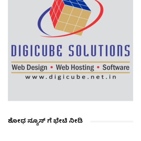
ಶೋಧ ನ್ಯೂಸ್ ಗೆ ಭೇಟಿ ನೀಡಿ