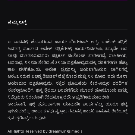
ನಮ್ಮ ಬಗ್ಗೆ
ಈ ನಾಡಿನಲ್ಲಿ ಹೆಸರಾಗಿರುವ ಹಾಯ್ ಬೆಂಗಳೂರ್, ಅಗ್ನಿ, ಲಂಕೇಶ್ ಪತ್ರಿಕೆ,
ಹಿಮಾಗ್ನಿ ಮಂತಾದ ಅನೇಕ ಪತ್ರಿಕೆಗಳಲ್ಲಿ ಕಾರ್ಯನಿರ್ವಹಿಸಿ, ತಮ್ಮದೇ ಆದ
ಛಾಪು ಮೂಡಿಸಿರುವವರು ಪತ್ರಕರ್ತ ಸಂತೋಷ್ ಬಾಗಿಲಗದ್ದೆ. ರಾಜಕೀಯ,
ಅಪರಾಧ, ಸಿನಿಮಾ ಸೇರಿದಂತೆ ತನಿಖಾ ಪತ್ರಿಕೋದ್ಯಮದಲ್ಲಿ ದಶಕಗಳಿಗೂ ಹೆಚ್ಚು
ಕಾಲ ಪಳಗಿಕೊಂಡು, ಅನೇಕ ಭ್ರಷ್ಟರನ್ನು ಬಯಲಾಗಿಸಿರುವ ಬಾಗಿಲಗದ್ದೆ
ಆರಂಭಿಸಿರುವ ವಿಭಿನ್ನ ಡಿಜಿಟಲ್ ಹೆಜ್ಜೆ ಶೋಧ ಮತ್ತು ಸಿನಿ ಶೋಧ. ಇದು ಹೊಸಾ
ಆಯಾಮದ ಪತ್ರಿಕೋದ್ಯಮ. ಸತ್ಯದ ಭೂಮಿಕೆಯ ನೇರ-ನಿಷ್ಠುರ ವರದಿಗಳ
ಸಂಕಲ್ಪದೊಂದಿಗೆ, ಭಿನ್ನ ಶೈಲಿಯ ಬರವಣಿಗೆಯ ಮೂಲಕ ಹೊಸತೊಂದು ಜಗತ್ತು
ನಿಮ್ಮೆದುರು ನಿರಂತವಾಗಿ ತೆರೆದುಕೊಳ್ಳಲಿದೆ; ಅಚ್ಚರಿಗೀಡುಮಾಡಲಿದೆ!
ಅಂದಹಾಗೆ, ಇಲ್ಲಿ ಪ್ರಕಟವಾಗೋ ಯಾವುದೇ ಬರಹಗಳನ್ನು ಯಾರೂ ಭಟ್ಟಿ
ಇಳಿಸುವಂತಿಲ್ಲ. ಅಂಥಾ ಕಳವು ವೃತ್ತಾಂತ ಗಮನಕ್ಕೆ ಬಂದರೆ ಕಾನೂನು ರೀತಿಯಲ್ಲಿ
ಕ್ರಮ ಕೈಗೊಳ್ಳಲಾಗುವುದು.
All Rights Reserved by dreamwings media