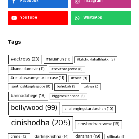
Facebook
Instagram
YouTube
WhatsApp
Tags
#actress
(23)
#alluarjun
(11)
#bilichukkihallihakki
(8)
#kannadamovie
(11)
#pavithragowda
(8)
#renukaswamymurdercase
(11)
#toxic
(9)
bahubali
(9)
'santhoshbagilagadde
(8)
balayya
(7)
bannadahejje
(18)
biggbosskannada
(8)
bollywood
(99)
challengingstardarshan
(10)
cinishodha
(205)
cinishodhareview
(16)
darshan
(19)
darlingkrishna
(14)
crime
(12)
gillinata
(8)