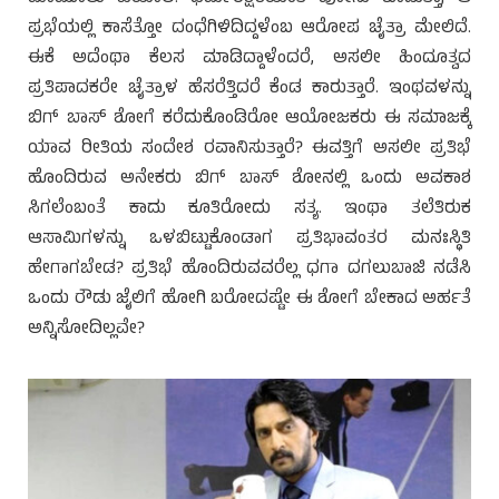
ಪ್ರಭೆಯಲ್ಲಿ ಕಾಸೆತ್ತೋ ದಂಧೆಗಿಳಿದಿದ್ದಳೆಂಬ ಆರೋಪ ಚೈತ್ರಾ ಮೇಲಿದೆ.
ಈಕೆ ಅದೆಂಥಾ ಕೆಲಸ ಮಾಡಿದ್ದಾಳೆಂದರೆ, ಅಸಲೀ ಹಿಂದೂತ್ವದ
ಪ್ರತಿಪಾದಕರೇ ಚೈತ್ರಾಳ ಹೆಸರೆತ್ತಿದರೆ ಕೆಂಡ ಕಾರುತ್ತಾರೆ. ಇಂಥವಳನ್ನು
ಬಿಗ್ ಬಾಸ್ ಶೋಗೆ ಕರೆದುಕೊಂಡಿರೋ ಆಯೋಜಕರು ಈ ಸಮಾಜಕ್ಕೆ
ಯಾವ ರೀತಿಯ ಸಂದೇಶ ರವಾನಿಸುತ್ತಾರೆ? ಈವತ್ತಿಗೆ ಅಸಲೀ ಪ್ರತಿಭೆ
ಹೊಂದಿರುವ ಅನೇಕರು ಬಿಗ್ ಬಾಸ್ ಶೋನಲ್ಲಿ ಒಂದು ಅವಕಾಶ
ಸಿಗಲೆಂಬಂತೆ ಕಾದು ಕೂತಿರೋದು ಸತ್ಯ. ಇಂಥಾ ತಲೆತಿರುಕ
ಆಸಾಮಿಗಳನ್ನು ಒಳಬಿಟ್ಟುಕೊಂಡಾಗ ಪ್ರತಿಭಾವಂತರ ಮನಃಸ್ಥಿತಿ
ಹೇಗಾಗಬೇಡ? ಪ್ರತಿಭೆ ಹೊಂದಿರುವವರೆಲ್ಲ ಧಗಾ ದಗಲುಬಾಜಿ ನಡೆಸಿ
ಒಂದು ರೌಡು ಜೈಲಿಗೆ ಹೋಗಿ ಬರೋದಷ್ಟೇ ಈ ಶೋಗೆ ಬೇಕಾದ ಅರ್ಹತೆ
ಅನ್ನಿಸೋದಿಲ್ಲವೇ?