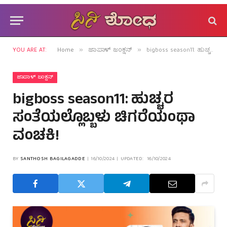
YOU ARE AT:
Home
ಜಾಪಾಳ್ ಜಂಕ್ಷನ್
bigboss season11: ಹುಚ್ಚರ ಸಂತೆಯಲ್ಲೊಬ್ಬಳು ಚಿಗರೆಯಂಥಾ ವಂಚಕಿ!
»
»
ಜಾಪಾಳ್ ಜಂಕ್ಷನ್
bigboss season11: ಹುಚ್ಚರ
ಸಂತೆಯಲ್ಲೊಬ್ಬಳು ಚಿಗರೆಯಂಥಾ
ವಂಚಕಿ!
BY
SANTHOSH BAGILAGADDE
16/10/2024
UPDATED:
16/10/2024