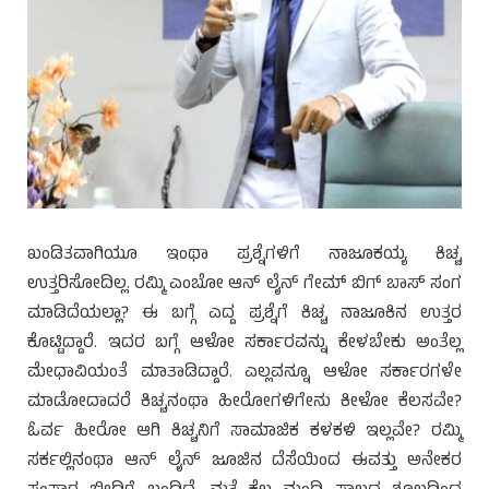
ಖಂಡಿತವಾಗಿಯೂ ಇಂಥಾ ಪ್ರಶ್ನೆಗಳಿಗೆ ನಾಜೂಕಯ್ಯ ಕಿಚ್ಚ
ಉತ್ತರಿಸೋದಿಲ್ಲ. ರಮ್ಮಿ ಎಂಬೋ ಆನ್ ಲೈನ್ ಗೇಮ್ ಬಿಗ್ ಬಾಸ್ ಸಂಗ
ಮಾಡಿದೆಯಲ್ಲಾ? ಈ ಬಗ್ಗೆ ಎದ್ದ ಪ್ರಶ್ನೆಗೆ ಕಿಚ್ಚ ನಾಜೂಕಿನ ಉತ್ತರ
ಕೊಟ್ಟಿದ್ದಾರೆ. ಇದರ ಬಗ್ಗೆ ಆಳೋ ಸರ್ಕಾರವನ್ನು ಕೇಳಬೇಕು ಅಂತೆಲ್ಲ
ಮೇಧಾವಿಯಂತೆ ಮಾತಾಡಿದ್ದಾರೆ. ಎಲ್ಲವನ್ನೂ ಆಳೋ ಸರ್ಕಾರಗಳೇ
ಮಾಡೋದಾದರೆ ಕಿಚ್ಚನಂಥಾ ಹೀರೋಗಳಿಗೇನು ಕೀಳೋ ಕೆಲಸವೇ?
ಓರ್ವ ಹೀರೋ ಆಗಿ ಕಿಚ್ಚನಿಗೆ ಸಾಮಾಜಿಕ ಕಳಕಳಿ ಇಲ್ಲವೇ? ರಮ್ಮಿ
ಸರ್ಕಲ್ಲಿನಂಥಾ ಆನ್ ಲೈನ್ ಜೂಜಿನ ದೆಸೆಯಿಂದ ಈವತ್ತು ಅನೇಕರ