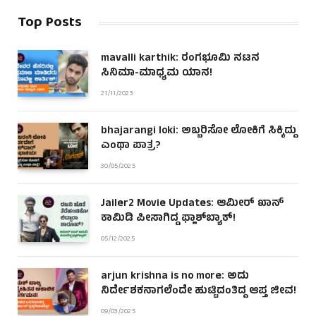
Top Posts
mavalli karthik: ರಂಗಭೂಮಿ ನಟನ
ಸಿನಿಮಾ-ಮಾಧ್ಯಮ ಯಾನ!
21/11/2023
bhajarangi loki: ಅಬ್ಬರಿಸೋ ಲೋಕಿಗೆ ಸಿಕ್ಕಿದ್ದು
ಎಂಥಾ ಪಾತ್ರ?
30/05/2025
Jailer2 Movie Updates: ಆಮೀರ್ ಖಾನ್
ಕಾಮಿಡಿ ಪೀಸಾಗಿದ್ದ ಫ್ಲಾಶ್‌ಬ್ಯಾಕ್!
05/12/2025
arjun krishna is no more: ಅದು
ನಿರ್ದೇಶಕನಾಗಲೆಂದೇ ಹುಟ್ಟಿದಂತಿದ್ದ ಆಪ್ತ ಜೀವ!
09/03/2025