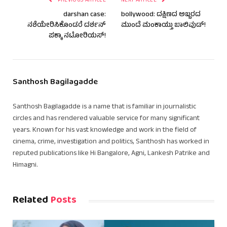
PREVIOUS ARTICLE
NEXT ARTICLE
darshan case:
bollywood: ದಕ್ಷಿಣದ ಅಬ್ಬರದ
ನಶೆಯೇರಿಸಿಕೊಂಡರೆ ದರ್ಶನ್
ಮುಂದೆ ಮಂಕಾಯ್ತು ಬಾಲಿವುಡ್!
ಪಕ್ಕಾ ನಟೋರಿಯಸ್!
Santhosh Bagilagadde
Santhosh Bagilagadde is a name that is familiar in journalistic
circles and has rendered valuable service for many significant
years. Known for his vast knowledge and work in the field of
cinema, crime, investigation and politics, Santhosh has worked in
reputed publications like Hi Bangalore, Agni, Lankesh Patrike and
Himagni.
Related
Posts