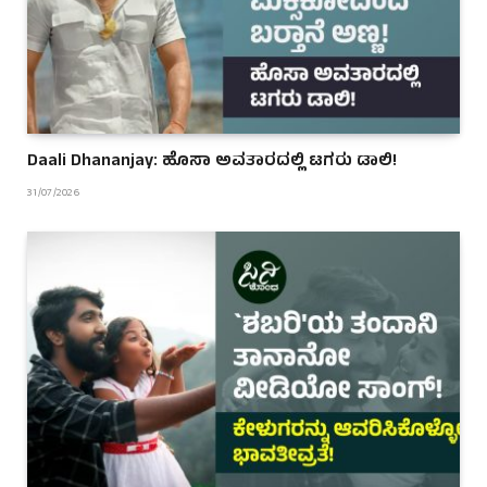
Daali Dhananjay: ಹೊಸಾ ಅವತಾರದಲ್ಲಿ ಟಗರು ಡಾಲಿ!
31/07/2026