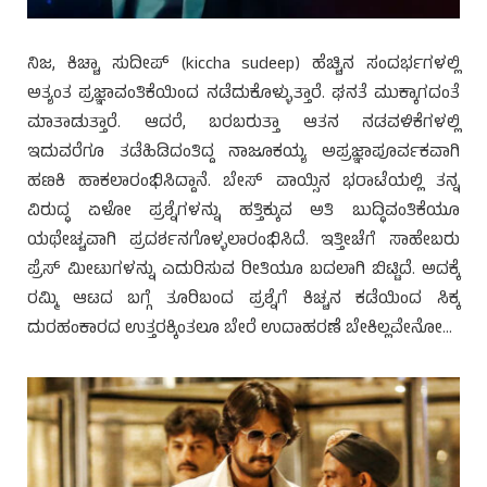
ನಿಜ, ಕಿಚ್ಚಾ ಸುದೀಪ್ (kiccha sudeep) ಹೆಚ್ಚಿನ ಸಂದರ್ಭಗಳಲ್ಲಿ
ಅತ್ಯಂತ ಪ್ರಜ್ಞಾವಂತಿಕೆಯಿಂದ ನಡೆದುಕೊಳ್ಳುತ್ತಾರೆ. ಘನತೆ ಮುಕ್ಕಾಗದಂತೆ
ಮಾತಾಡುತ್ತಾರೆ. ಆದರೆ, ಬರಬರುತ್ತಾ ಆತನ ನಡವಳಿಕೆಗಳಲ್ಲಿ
ಇದುವರೆಗೂ ತಡೆಹಿಡಿದಂತಿದ್ದ ನಾಜೂಕಯ್ಯ ಅಪ್ರಜ್ಞಾಪೂರ್ವಕವಾಗಿ
ಹಣಕಿ ಹಾಕಲಾರಂಭಿಸಿದ್ದಾನೆ. ಬೇಸ್ ವಾಯ್ಸಿನ ಭರಾಟೆಯಲ್ಲಿ ತನ್ನ
ವಿರುದ್ಧ ಏಳೋ ಪ್ರಶ್ನೆಗಳನ್ನು ಹತ್ತಿಕ್ಕುವ ಅತಿ ಬುದ್ಧಿವಂತಿಕೆಯೂ
ಯಥೇಚ್ಚವಾಗಿ ಪ್ರದರ್ಶನಗೊಳ್ಳಲಾರಂಭಿಸಿದೆ. ಇತ್ತೀಚೆಗೆ ಸಾಹೇಬರು
ಪ್ರೆಸ್ ಮೀಟುಗಳನ್ನು ಎದುರಿಸುವ ರೀತಿಯೂ ಬದಲಾಗಿ ಬಿಟ್ಟಿದೆ. ಅದಕ್ಕೆ
ರಮ್ಮಿ ಆಟದ ಬಗ್ಗೆ ತೂರಿಬಂದ ಪ್ರಶ್ನೆಗೆ ಕಿಚ್ಚನ ಕಡೆಯಿಂದ ಸಿಕ್ಕ
ದುರಹಂಕಾರದ ಉತ್ತರಕ್ಕಿಂತಲೂ ಬೇರೆ ಉದಾಹರಣೆ ಬೇಕಿಲ್ಲವೇನೋ…