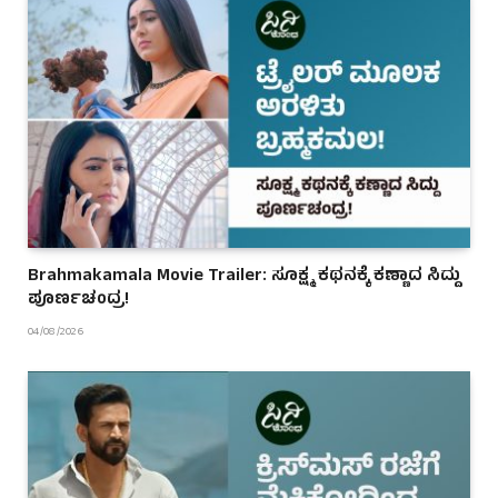
Brahmakamala Movie Trailer: ಸೂಕ್ಷ್ಮ ಕಥನಕ್ಕೆ ಕಣ್ಣಾದ ಸಿದ್ದು
ಪೂರ್ಣಚಂದ್ರ!
04/08/2026