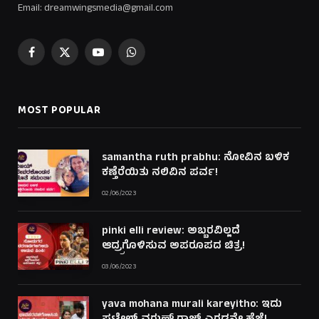
Email: dreamwingsmedia@gmail.com
Facebook
X
YouTube
WhatsApp
(Twitter)
MOST POPULAR
samantha ruth prabhu: ನೋವಿನ ಬಳಿಕ
ಕಣ್ತೆರೆಯಿತು ನಲಿವಿನ ಪರ್ವ!
02/06/2023
pinki elli review: ಅಬ್ಬರವಿಲ್ಲದೆ
ಆದ್ರ್ರಗೊಳಿಸುವ ಅಪರೂಪದ ಚಿತ್ರ!
03/06/2023
yava mohana murali kareyitho: ಇದು