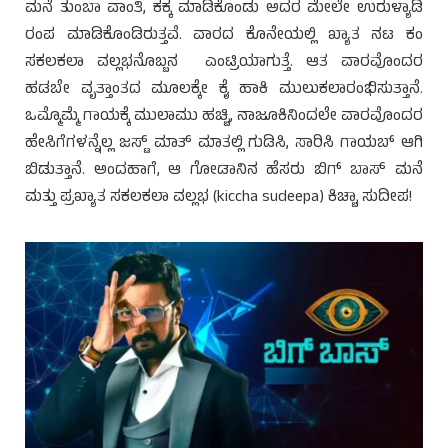
ಮನೆ ತುಂಬಾ ವಾಂತಿ, ಕಕ್ಕ ಮಾಡಿಕೊಂಡು ಅದರ ಮೇಲೇ ಉರುಳ್ಯಾಡಿ
ರಂಪ ಮಾಡಿಕೊಂಡಿರುತ್ತವೆ. ವಾರದ ಕೊನೇಯಲ್ಲಿ ಖ್ಯಾತ ನಟ ಕಂ
ಸಕಲಕಲಾ ವಲ್ಲಭನೊಬ್ಬನ ಎಂಟ್ರಿಯಾಗುತ್ತೆ. ಆತ ವಾರವೊಂದರ
ಹಡಬೇ ವೃತ್ತಾಂತದ ಮೂಲಕ್ಕೇ ಕೈ ಹಾಕಿ ಮುಲುಕಲಾರಂಭಿಸುತ್ತಾನೆ.
ಒಮ್ಮೊಮ್ಮೆ ಗಾಯಕ್ಕೆ ಮುಲಾಮು ಹಚ್ಚಿ, ನಾಜೂಕಿನಿಂದಲೇ ವಾರವೊಂದರ
ಹೇಸಿಗೆಗಳನ್ನೆಲ್ಲ ಜಸ್ಟ್ ಮಾತ್ ಮಾತಲ್ಲಿ ಗುಡಿಸಿ, ಸಾರಿಸಿ ಗಾಯಬ್ ಆಗಿ
ಬಿಡುತ್ತಾನೆ. ಅಂದಹಾಗೆ, ಆ ಗೋಡಾನಿನ ಹೆಸರು ಬಿಗ್ ಬಾಸ್ ಮನೆ
ಮತ್ತು ಪ್ರಖ್ಯಾತ ಸಕಲಕಲಾ ವಲ್ಲಭ (kiccha sudeepa) ಕಿಚ್ಚಾ ಸುದೀಪ!