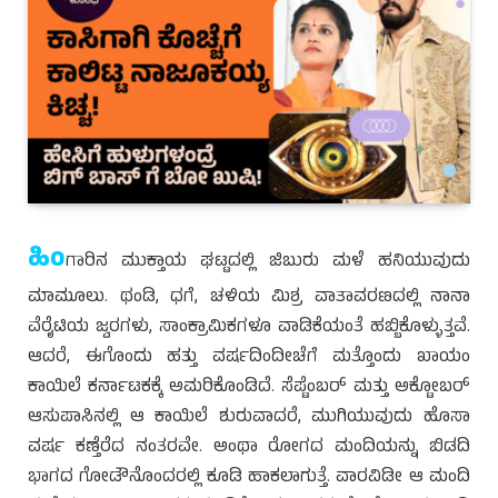
ಹಿಂ
ಗಾರಿನ ಮುಕ್ತಾಯ ಘಟ್ಟದಲ್ಲಿ ಜಿಬುರು ಮಳೆ ಹನಿಯುವುದು
ಮಾಮೂಲು. ಥಂಡಿ, ಧಗೆ, ಚಳಿಯ ಮಿಶ್ರ ವಾತಾವರಣದಲ್ಲಿ ನಾನಾ
ವೆರೈಟಿಯ ಜ್ವರಗಳು, ಸಾಂಕ್ರಾಮಿಕಗಳೂ ವಾಡಿಕೆಯಂತೆ ಹಬ್ಬಿಕೊಳ್ಳುತ್ತವೆ.
ಆದರೆ, ಈಗೊಂದು ಹತ್ತು ವರ್ಷದಿಂದೀಚೆಗೆ ಮತ್ತೊಂದು ಖಾಯಂ
ಕಾಯಿಲೆ ಕರ್ನಾಟಕಕ್ಕೆ ಅಮರಿಕೊಂಡಿದೆ. ಸೆಪ್ಟೆಂಬರ್ ಮತ್ತು ಅಕ್ಟೋಬರ್
ಆಸುಪಾಸಿನಲ್ಲಿ ಆ ಕಾಯಿಲೆ ಶುರುವಾದರೆ, ಮುಗಿಯುವುದು ಹೊಸಾ
ವರ್ಷ ಕಣ್ತೆರೆದ ನಂತರವೇ. ಅಂಥಾ ರೋಗದ ಮಂದಿಯನ್ನು ಬಿಡದಿ
ಭಾಗದ ಗೋಡೌನೊಂದರಲ್ಲಿ ಕೂಡಿ ಹಾಕಲಾಗುತ್ತೆ. ವಾರವಿಡೀ ಆ ಮಂದಿ