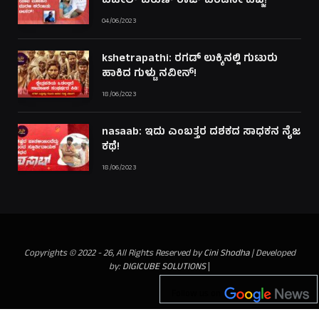
ಪಟೇಲ್ ವರುಣ್ ರಾಜ್ ಎರಡನೇ ಹೆಜ್ಜೆ!
04/06/2023
kshetrapathi: ರಗಡ್ ಲುಕ್ಕಿನಲ್ಲಿ ಗುಟುರು
ಹಾಕಿದ ಗುಳ್ಟು ನವೀನ್!
18/06/2023
nasaab: ಇದು ಎಂಬತ್ತರ ದಶಕದ ಸಾಧಕನ ನೈಜ
ಕಥೆ!
18/06/2023
Copyrights © 2022 - 26, All Rights Reserved by
Cini Shodha
| Developed
by:
DIGICUBE SOLUTIONS
|
Follow us on