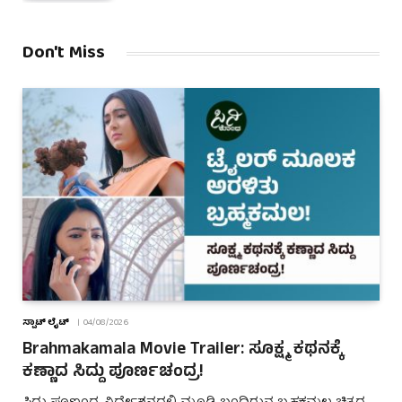
Don't Miss
ಸ್ಪಾಟ್ ಲೈಟ್
04/08/2026
Brahmakamala Movie Trailer: ಸೂಕ್ಷ್ಮ ಕಥನಕ್ಕೆ
ಕಣ್ಣಾದ ಸಿದ್ದು ಪೂರ್ಣಚಂದ್ರ!