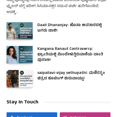
ಸಿದ್ದು ಪೂಣ್ಚಂದ್ರ ನಿರ್ದೇಶನದಲ್ಲಿ ಮೂಡಿ ಬಂದಿರುವ ಬ್ರಹ್ಮಕಮಲ ಚಿತ್ರದ
ಟ್ರೈಲರ್ ಬೆಗ್ಗೆ ಇದೀಗ ಸಿನಿಮಾಸಕ್ತರ ನಡುವೆ ಚರ್ಚೆ ಹುರಿಗೊಂಡಿದೆ.
ಅದಕ್ಕೆ…
Daali Dhananjay: ಹೊಸಾ ಅವತಾರದಲ್ಲಿ
ಟಗರು ಡಾಲಿ!
Kangana Ranaut Controvercy:
ಭ್ರಾಂತಿಯಲ್ಲಿ ಮಿಂದೇಳುತ್ತಿರುವಾಕೆಯ ವಾಂತಿ
ಪುರಾಣ!
saipallavi-vijay sethupathi: ಮಣಿರತ್ನಂ
ಚಿತ್ರದ ಶೂಟಿಂಗ್ ಶುರುವಾಯ್ತು!
Stay In Touch