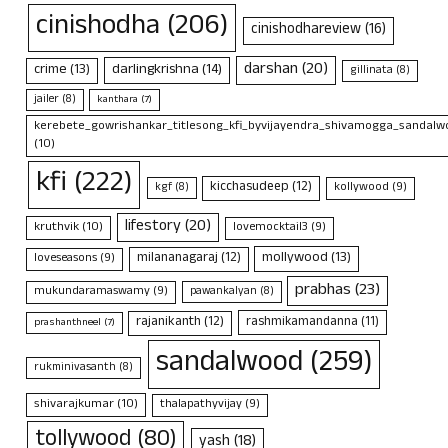
cinishodha
(206)
cinishodhareview
(16)
darshan
(20)
crime
(13)
darlingkrishna
(14)
gillinata
(8)
jailer
(8)
kanthara
(7)
kerebete_gowrishankar_titlesong_kfi_byvijayendra_shivamogga_sandalwo
(10)
kfi
(222)
kicchasudeep
(12)
kollywood
(9)
kgf
(8)
lifestory
(20)
kruthvik
(10)
lovemocktail3
(9)
mollywood
(13)
milananagaraj
(12)
loveseasons
(9)
prabhas
(23)
mukundaramaswamy
(9)
pawankalyan
(8)
rajanikanth
(12)
rashmikamandanna
(11)
prashanthneel
(7)
sandalwood
(259)
rukminivasanth
(8)
shivarajkumar
(10)
thalapathyvijay
(9)
tollywood
(80)
yash
(18)