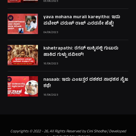
03/06/2023
yava mohana murali kareyitho: ಇದು
ಪಟೇಲ್ ವರುಣ್ ರಾಜ್ ಎರಡನೇ ಹೆಜ್ಜೆ!
04/06/2023
kshetrapathi: ರಗಡ್ ಲುಕ್ಕಿನಲ್ಲಿ ಗುಟುರು
ಹಾಕಿದ ಗುಳ್ಟು ನವೀನ್!
18/06/2023
nasaab: ಇದು ಎಂಬತ್ತರ ದಶಕದ ಸಾಧಕನ ನೈಜ
ಕಥೆ!
18/06/2023
Copyrights © 2022 - 26, All Rights Reserved by
Cini Shodha
| Developed