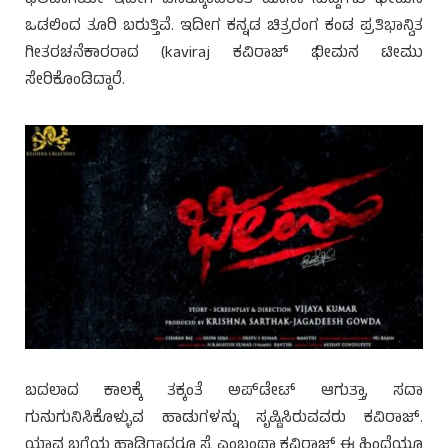
ಒಡಲಿಂದ ತೂರಿ ಬರುತ್ತಿವೆ. ಇದೀಗ ಕನ್ನಡ ಚಿತ್ರರಂಗ ಕಂಡ ಪ್ರತಿಭಾನ್ವಿತ
ಗೀತರಚನೆಕಾರರಾದ (kaviraj ಕವಿರಾಜ್ ಭೀಮನ ಟೀಮು
ಸೇರಿಕೊಂಡಿದ್ದಾರೆ.
ಬದಲಾದ ಕಾಲಕ್ಕೆ ತಕ್ಕಂತೆ ಅಪ್‍ಡೇಟ್ ಆಗುತ್ತಾ, ಸದಾ
ಗುನುಗುನಿಸಿಕೊಳ್ಳುವ ಹಾಡುಗಳನ್ನು ಸೃಷ್ಟಿಸಿರುವವರು ಕವಿರಾಜ್.
ಯಾವ ಬಗೆಯ ಹಾಡಿಗಾದರೂ ಸೈ ಎಂಬಂಥಾ ಕವಿರಾಜ್ ಈ ಹಿಂದೆಯೂ