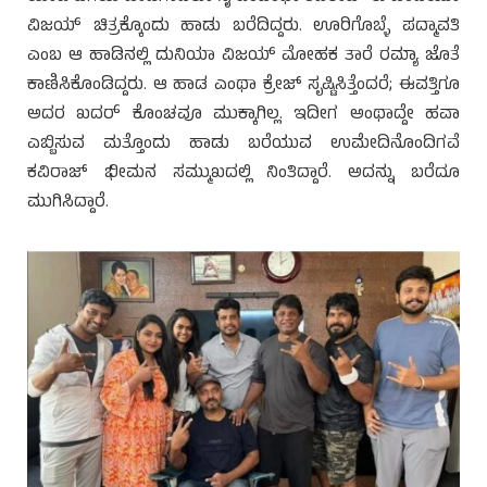
ವಿಜಯ್ ಚಿತ್ರಕ್ಕೊಂದು ಹಾಡು ಬರೆದಿದ್ದರು. ಊರಿಗೊಬ್ಳೆ ಪದ್ಮಾವತಿ
ಎಂಬ ಆ ಹಾಡಿನಲ್ಲಿ ದುನಿಯಾ ವಿಜಯ್ ಮೋಹಕ ತಾರೆ ರಮ್ಯಾ ಜೊತೆ
ಕಾಣಿಸಿಕೊಂಡಿದ್ದರು. ಆ ಹಾಡ ಎಂಥಾ ಕ್ರೇಜ್ ಸೃಷ್ಟಿಸಿತ್ತೆಂದರೆ; ಈವತ್ತಿಗೂ
ಅದರ ಖದರ್ ಕೊಂಚವೂ ಮುಕ್ಕಾಗಿಲ್ಲ. ಇದೀಗ ಅಂಥಾದ್ದೇ ಹವಾ
ಎಬ್ಬಿಸುವ ಮತ್ತೊಂದು ಹಾಡು ಬರೆಯುವ ಉಮೇದಿನೊಂದಿಗವೆ
ಕವಿರಾಜ್ ಭೀಮನ ಸಮ್ಮುಖದಲ್ಲಿ ನಿಂತಿದ್ದಾರೆ. ಅದನ್ನು ಬರೆದೂ
ಮುಗಿಸಿದ್ದಾರೆ.