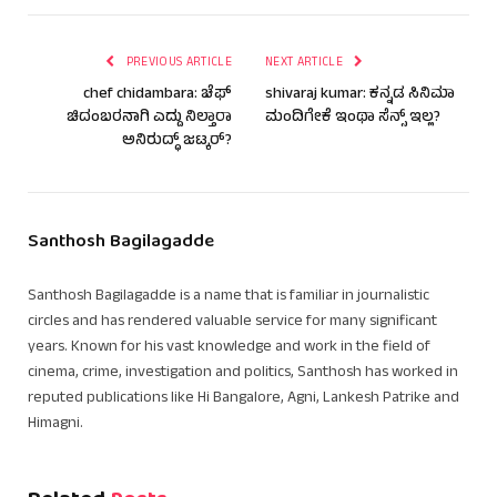
PREVIOUS ARTICLE
NEXT ARTICLE
chef chidambara: ಚೆಫ್
shivaraj kumar: ಕನ್ನಡ ಸಿನಿಮಾ
ಚಿದಂಬರನಾಗಿ ಎದ್ದು ನಿಲ್ತಾರಾ
ಮಂದಿಗೇಕೆ ಇಂಥಾ ಸೆನ್ಸ್ ಇಲ್ಲ?
ಅನಿರುದ್ಧ್ ಜಟ್ಕರ್?
Santhosh Bagilagadde
Santhosh Bagilagadde is a name that is familiar in journalistic
circles and has rendered valuable service for many significant
years. Known for his vast knowledge and work in the field of
cinema, crime, investigation and politics, Santhosh has worked in
reputed publications like Hi Bangalore, Agni, Lankesh Patrike and
Himagni.