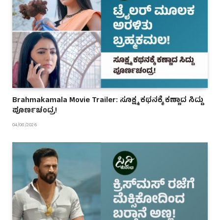
Brahmakamala Movie Trailer: ಸೂಕ್ಷ್ಮ ಕಥನಕ್ಕೆ ಕಣ್ಣಾದ ಸಿದ್ದು
ಪೂರ್ಣಚಂದ್ರ!
04/08/2026