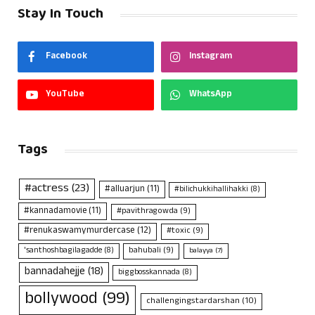
Stay In Touch
Facebook
Instagram
YouTube
WhatsApp
Tags
#actress
(23)
#alluarjun
(11)
#bilichukkihallihakki
(8)
#kannadamovie
(11)
#pavithragowda
(9)
#renukaswamymurdercase
(12)
#toxic
(9)
bahubali
(9)
'santhoshbagilagadde
(8)
balayya
(7)
bannadahejje
(18)
biggbosskannada
(8)
bollywood
(99)
challengingstardarshan
(10)