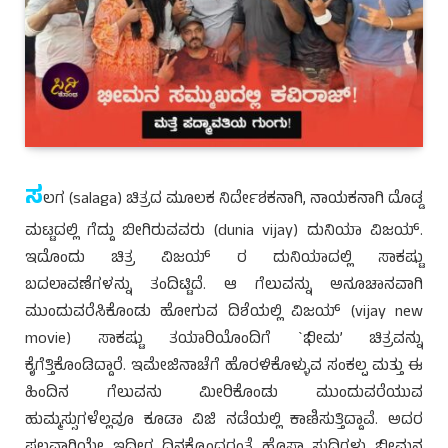
ಸ
ಲಗ (salaga) ಚಿತ್ರದ ಮೂಲಕ ನಿರ್ದೇಶಕನಾಗಿ, ನಾಯಕನಾಗಿ ದೊಡ್ಡ
ಮಟ್ಟದಲ್ಲಿ ಗೆದ್ದು ಬೀಗಿರುವವರು (dunia vijay) ದುನಿಯಾ ವಿಜಯ್.
ಇದೊಂದು ಚಿತ್ರ ವಿಜಯ್ ರ ದುನಿಯಾದಲ್ಲಿ ಸಾಕಷ್ಟು
ಬದಲಾವಣೆಗಳನ್ನು ತಂದಿಟ್ಟಿದೆ. ಆ ಗೆಲುವನ್ನು ಅನೂಚಾನವಾಗಿ
ಮುಂದುವರೆಸಿಕೊಂಡು ಹೋಗುವ ದಿಶೆಯಲ್ಲಿ ವಿಜಯ್ (vijay new
movie) ಸಾಕಷ್ಟು ತಯಾರಿಯೊಂದಿಗೆ `ಭೀಮ’ ಚಿತ್ರವನ್ನು
ಕೈಗೆತ್ತಿಕೊಂಡಿದ್ದಾರೆ. ಇಮೇಜಿನಾಚೆಗೆ ಹೊರಳಿಕೊಳ್ಳುವ ಸಂಕಲ್ಪ ಮತ್ತು ಈ
ಹಿಂದಿನ ಗೆಲುವನು ಮೀರಿಕೊಂಡು ಮುಂದುವರೆಯುವ
ಹುಮ್ಮಸ್ಸುಗಳೆಲ್ಲವೂ ಕೂಡಾ ವಿಜಿ ನಡೆಯಲ್ಲಿ ಕಾಣಿಸುತ್ತಿದ್ದಾವೆ. ಅದರ
ಫಲವಾಗಿಯೇ ಇದೀಗ ದಿನಕ್ಕೊಂದರಂತೆ ಹೊಸಾ ಸುದ್ದಿಗಳು ಭೀಮನ