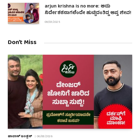
arjun krishna is no more: ಅದು
ನಿರ್ದೇಶಕನಾಗಲೆಂದೇ ಹುಟ್ಟಿದಂತಿದ್ದ ಆಪ್ತ ಜೀವ!
09/03/2025
Don't Miss
ಜಾಪಾಳ್ ಜಂಕ್ಷನ್
06/08/2026