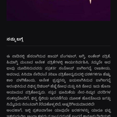
ನಮ್ಮ ಬಗ್ಗೆ
ಈ ನಾಡಿನಲ್ಲಿ ಹೆಸರಾಗಿರುವ ಹಾಯ್ ಬೆಂಗಳೂರ್, ಅಗ್ನಿ, ಲಂಕೇಶ್ ಪತ್ರಿಕೆ,
ಹಿಮಾಗ್ನಿ ಮಂತಾದ ಅನೇಕ ಪತ್ರಿಕೆಗಳಲ್ಲಿ ಕಾರ್ಯನಿರ್ವಹಿಸಿ, ತಮ್ಮದೇ ಆದ
ಛಾಪು ಮೂಡಿಸಿರುವವರು ಪತ್ರಕರ್ತ ಸಂತೋಷ್ ಬಾಗಿಲಗದ್ದೆ. ರಾಜಕೀಯ,
ಅಪರಾಧ, ಸಿನಿಮಾ ಸೇರಿದಂತೆ ತನಿಖಾ ಪತ್ರಿಕೋದ್ಯಮದಲ್ಲಿ ದಶಕಗಳಿಗೂ ಹೆಚ್ಚು
ಕಾಲ ಪಳಗಿಕೊಂಡು, ಅನೇಕ ಭ್ರಷ್ಟರನ್ನು ಬಯಲಾಗಿಸಿರುವ ಬಾಗಿಲಗದ್ದೆ
ಆರಂಭಿಸಿರುವ ವಿಭಿನ್ನ ಡಿಜಿಟಲ್ ಹೆಜ್ಜೆ ಶೋಧ ಮತ್ತು ಸಿನಿ ಶೋಧ. ಇದು ಹೊಸಾ
ಆಯಾಮದ ಪತ್ರಿಕೋದ್ಯಮ. ಸತ್ಯದ ಭೂಮಿಕೆಯ ನೇರ-ನಿಷ್ಠುರ ವರದಿಗಳ
ಸಂಕಲ್ಪದೊಂದಿಗೆ, ಭಿನ್ನ ಶೈಲಿಯ ಬರವಣಿಗೆಯ ಮೂಲಕ ಹೊಸತೊಂದು ಜಗತ್ತು
ನಿಮ್ಮೆದುರು ನಿರಂತವಾಗಿ ತೆರೆದುಕೊಳ್ಳಲಿದೆ; ಅಚ್ಚರಿಗೀಡುಮಾಡಲಿದೆ!
ಅಂದಹಾಗೆ, ಇಲ್ಲಿ ಪ್ರಕಟವಾಗೋ ಯಾವುದೇ ಬರಹಗಳನ್ನು ಯಾರೂ ಭಟ್ಟಿ
ಇಳಿಸುವಂತಿಲ್ಲ. ಅಂಥಾ ಕಳವು ವೃತ್ತಾಂತ ಗಮನಕ್ಕೆ ಬಂದರೆ ಕಾನೂನು ರೀತಿಯಲ್ಲಿ