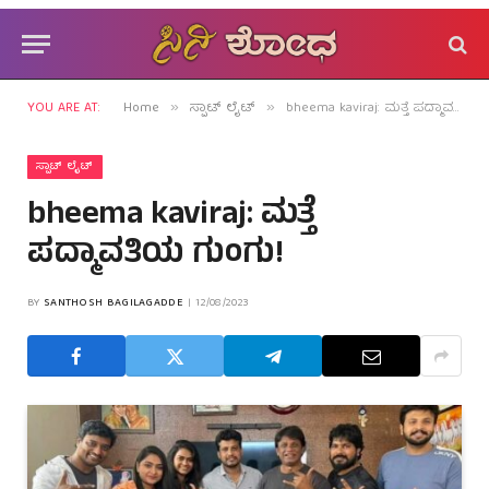
YOU ARE AT:
Home
ಸ್ಪಾಟ್ ಲೈಟ್
bheema kaviraj: ಮತ್ತೆ ಪದ್ಮಾವತಿಯ ಗುಂಗು!
»
»
ಸ್ಪಾಟ್ ಲೈಟ್
bheema kaviraj: ಮತ್ತೆ
ಪದ್ಮಾವತಿಯ ಗುಂಗು!
BY
SANTHOSH BAGILAGADDE
12/08/2023