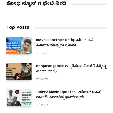
ಶೋಧ ನ್ಯೂಸ್ ಗೆ ಭೇಟಿ ನೀಡಿ
Top Posts
mavalli karthik: ರಂಗಭೂಮಿ ನಟನ
ಸಿನಿಮಾ-ಮಾಧ್ಯಮ ಯಾನ!
21/11/2023
bhajarangi loki: ಅಬ್ಬರಿಸೋ ಲೋಕಿಗೆ ಸಿಕ್ಕಿದ್ದು
ಎಂಥಾ ಪಾತ್ರ?
30/05/2025
Jailer2 Movie Updates: ಆಮೀರ್ ಖಾನ್
ಕಾಮಿಡಿ ಪೀಸಾಗಿದ್ದ ಫ್ಲಾಶ್‌ಬ್ಯಾಕ್!
05/12/2025