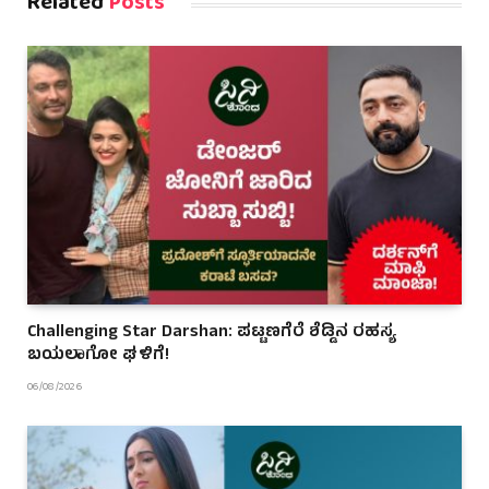
Related
Posts
Challenging Star Darshan: ಪಟ್ಟಣಗೆರೆ ಶೆಡ್ಡಿನ ರಹಸ್ಯ
ಬಯಲಾಗೋ ಘಳಿಗೆ!
06/08/2026