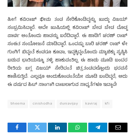
ಹೀಗೆ ಕವಿರಾಜ್ ಭೀಮ ತಂಡ ಸೇರಿಕೊಂಡಿದ್ದನ್ನು ಖುದ್ದು ವಿಜಯ್
ಸಂಭ್ರಮಿಸಿದ್ದಾರೆ. ಅದೇ ಖುಷಿಯಲ್ಲಿ ಕವಿರಾಜ್ ಬೇಡ ಬೇಡ ದೊಡ್ಡ
ಪಾರ್ಟಿ ಅಂತೊಂದು ಹಾಡನ್ನು ಬರೆದಿದ್ದಾರೆ. ಈ ಹಾಡಿಗೆ ಚರಣ್ ರಾಜ್
ಸಂಈತ ಸಂಯೋಜನೆ ಮಾಡಿದ್ದಾರೆ. ಒಂದಷ್ಟು ಬಾರಿ ಚರಣ್ ರಾಜ್ ಳೇ
ಗುಂಗಿಗೆ ಬಿದ್ದಂತೆ ಕಂಡರೂ ಕೂಡಾ, ಇದ್ದಕ್ಕಿದ್ದಂತೊಂದು ಮ್ಯಾಜಿಕ್ಕು ಸೃಷ್ಟಿಸಿ
ಬಡುವ ಛಾತಿಯನ್ನೂ ತಳ್ಳಿ ಹಾಕುವಂತಿಲ್ಲ. ಈ ಹಾಡು ಮೂಡಿ ಬಂದರ
ರೀತಿಯ ಬಗ್ಗ ವಿಜಯ್ ಸೇರಿದಂತೆ ಚಿತ್ರತಂಡದಲ್ಲೊಂದು ಭರವಸೆ
ಕಾಣಿಸುತ್ತಿದೆ. ಎಲ್ಲವೂ ಅಂದುಕೊಂಡಂತೆಯೇ ಮೂಡಿ ಬಂದಿದ್ದರೆ, ಅದು
ಈ ವರ್ಷದ ಹಿಟ್ ಸಾಂಗಾಗಿ ದಾಖಲಾಗುವ ಸಾಧ್ಯತೆಗಳೂ ಇದ್ದಾವೆ!
bheema
cinishodha
duniavijay
kaviraj
kfi
Facebook
Twitter
LinkedIn
WhatsApp
Telegram
Email