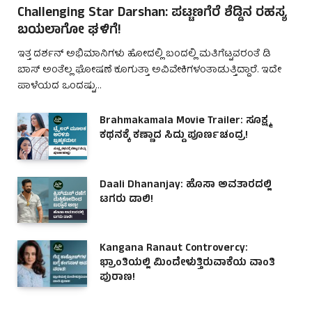
Challenging Star Darshan: ಪಟ್ಟಣಗೆರೆ ಶೆಡ್ಡಿನ ರಹಸ್ಯ
ಬಯಲಾಗೋ ಘಳಿಗೆ!
ಇತ್ತ ದರ್ಶನ್ ಅಭಿಮಾನಿಗಳು ಹೋದಲ್ಲಿ ಬಂದಲ್ಲಿ ಮತಿಗೆಟ್ಟವರಂತೆ ಡಿ
ಬಾಸ್ ಅಂತೆಲ್ಲ ಘೋಷಣೆ ಕೂಗುತ್ತಾ ಅವಿವೇಕಿಗಳಂತಾಡುತ್ತಿದ್ದಾರೆ. ಇದೇ
ಪಾಳೆಯದ ಒಂದಷ್ಟು…
Brahmakamala Movie Trailer: ಸೂಕ್ಷ್ಮ
ಕಥನಕ್ಕೆ ಕಣ್ಣಾದ ಸಿದ್ದು ಪೂರ್ಣಚಂದ್ರ!
Daali Dhananjay: ಹೊಸಾ ಅವತಾರದಲ್ಲಿ
ಟಗರು ಡಾಲಿ!
Kangana Ranaut Controvercy:
ಭ್ರಾಂತಿಯಲ್ಲಿ ಮಿಂದೇಳುತ್ತಿರುವಾಕೆಯ ವಾಂತಿ
ಪುರಾಣ!