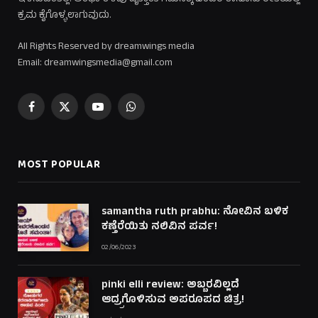
ಕ್ರಮ ಕೈಗೊಳ್ಳಲಾಗುವುದು.
All Rights Reserved by dreamwings media
Email: dreamwingsmedia@gmail.com
Facebook
X
YouTube
WhatsApp
(Twitter)
MOST POPULAR
samantha ruth prabhu: ನೋವಿನ ಬಳಿಕ
ಕಣ್ತೆರೆಯಿತು ನಲಿವಿನ ಪರ್ವ!
02/06/2023
pinki elli review: ಅಬ್ಬರವಿಲ್ಲದೆ
ಆದ್ರ್ರಗೊಳಿಸುವ ಅಪರೂಪದ ಚಿತ್ರ!