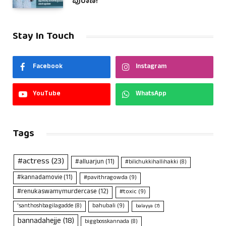
ಪುರಾಣ!
Stay In Touch
Facebook
Instagram
YouTube
WhatsApp
Tags
#actress
(23)
#alluarjun
(11)
#bilichukkihallihakki
(8)
#kannadamovie
(11)
#pavithragowda
(9)
#renukaswamymurdercase
(12)
#toxic
(9)
bahubali
(9)
'santhoshbagilagadde
(8)
balayya
(7)
bannadahejje
(18)
biggbosskannada
(8)