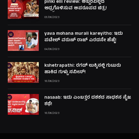
pinki elli review: ಅಬ್ಬರವಿಲ್ಲದೆ
ಆದ್ರ್ರಗೊಳಿಸುವ ಅಪರೂಪದ ಚಿತ್ರ!
03/06/2023
yava mohana murali kareyitho: ಇದು
ಪಟೇಲ್ ವರುಣ್ ರಾಜ್ ಎರಡನೇ ಹೆಜ್ಜೆ!
04/06/2023
kshetrapathi: ರಗಡ್ ಲುಕ್ಕಿನಲ್ಲಿ ಗುಟುರು
ಹಾಕಿದ ಗುಳ್ಟು ನವೀನ್!
18/06/2023
nasaab: ಇದು ಎಂಬತ್ತರ ದಶಕದ ಸಾಧಕನ ನೈಜ
ಕಥೆ!
18/06/2023