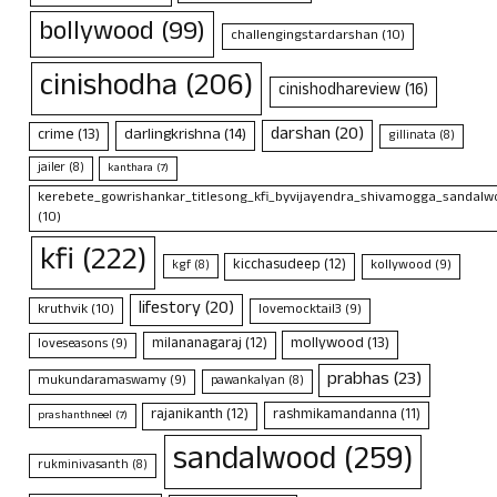
bollywood
(99)
challengingstardarshan
(10)
cinishodha
(206)
cinishodhareview
(16)
darshan
(20)
crime
(13)
darlingkrishna
(14)
gillinata
(8)
jailer
(8)
kanthara
(7)
kerebete_gowrishankar_titlesong_kfi_byvijayendra_shivamogga_sandalwo
(10)
kfi
(222)
kicchasudeep
(12)
kollywood
(9)
kgf
(8)
lifestory
(20)
kruthvik
(10)
lovemocktail3
(9)
mollywood
(13)
milananagaraj
(12)
loveseasons
(9)
prabhas
(23)
mukundaramaswamy
(9)
pawankalyan
(8)
rajanikanth
(12)
rashmikamandanna
(11)
prashanthneel
(7)
sandalwood
(259)
rukminivasanth
(8)