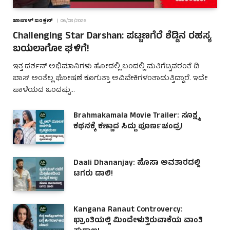
ಜಾಪಾಳ್ ಜಂಕ್ಷನ್
06/08/2026
Challenging Star Darshan: ಪಟ್ಟಣಗೆರೆ ಶೆಡ್ಡಿನ ರಹಸ್ಯ
ಬಯಲಾಗೋ ಘಳಿಗೆ!
ಇತ್ತ ದರ್ಶನ್ ಅಭಿಮಾನಿಗಳು ಹೋದಲ್ಲಿ ಬಂದಲ್ಲಿ ಮತಿಗೆಟ್ಟವರಂತೆ ಡಿ
ಬಾಸ್ ಅಂತೆಲ್ಲ ಘೋಷಣೆ ಕೂಗುತ್ತಾ ಅವಿವೇಕಿಗಳಂತಾಡುತ್ತಿದ್ದಾರೆ. ಇದೇ
ಪಾಳೆಯದ ಒಂದಷ್ಟು…
Brahmakamala Movie Trailer: ಸೂಕ್ಷ್ಮ
ಕಥನಕ್ಕೆ ಕಣ್ಣಾದ ಸಿದ್ದು ಪೂರ್ಣಚಂದ್ರ!
Daali Dhananjay: ಹೊಸಾ ಅವತಾರದಲ್ಲಿ
ಟಗರು ಡಾಲಿ!
Kangana Ranaut Controvercy:
ಭ್ರಾಂತಿಯಲ್ಲಿ ಮಿಂದೇಳುತ್ತಿರುವಾಕೆಯ ವಾಂತಿ