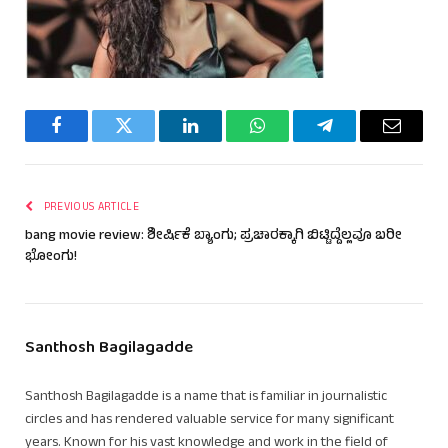
Facebook
Twitter
LinkedIn
WhatsApp
Telegram
Email
PREVIOUS ARTICLE
bang movie review: ಶೀರ್ಷಿಕೆ ಬ್ಯಾಂಗು; ಪ್ರಚಾರಕ್ಕಾಗಿ ಬಿಟ್ಟಿದ್ದೆಲ್ಲವೂ ಬರೀ
ಭೋಂಗು!
Santhosh Bagilagadde
Santhosh Bagilagadde is a name that is familiar in journalistic
circles and has rendered valuable service for many significant
years. Known for his vast knowledge and work in the field of