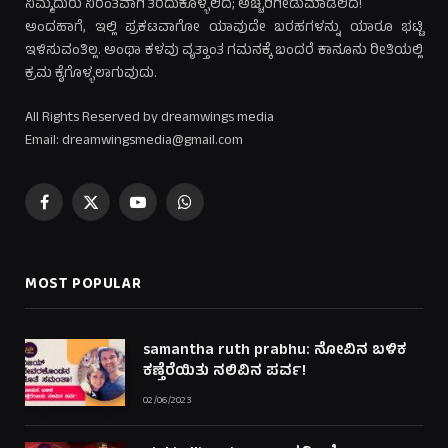
ನಿಮ್ಮೆದುರು ನಿರಂತವಾಗಿ ತೆರೆದುಕೊಳ್ಳಲಿದೆ; ಅಚ್ಚರಿಗೀಡುಮಾಡಲಿದೆ!
ಅಂದಹಾಗೆ, ಇಲ್ಲಿ ಪ್ರಕಟವಾಗೋ ಯಾವುದೇ ಬರಹಗಳನ್ನು ಯಾರೂ ಭಟ್ಟಿ
ಇಳಿಸುವಂತಿಲ್ಲ. ಅಂಥಾ ಕಳವು ವೃತ್ತಾಂತ ಗಮನಕ್ಕೆ ಬಂದರೆ ಕಾನೂನು ರೀತಿಯಲ್ಲಿ
ಕ್ರಮ ಕೈಗೊಳ್ಳಲಾಗುವುದು.
All Rights Reserved by dreamwings media
Email: dreamwingsmedia@gmail.com
Facebook
X
YouTube
WhatsApp
(Twitter)
MOST POPULAR
samantha ruth prabhu: ನೋವಿನ ಬಳಿಕ
ಕಣ್ತೆರೆಯಿತು ನಲಿವಿನ ಪರ್ವ!
02/06/2023