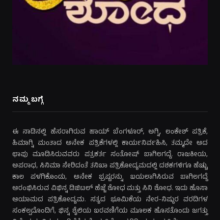
ನಮ್ಮ ಬಗ್ಗೆ
ಈ ನಾಡಿನಲ್ಲಿ ಹೆಸರಾಗಿರುವ ಹಾಯ್ ಬೆಂಗಳೂರ್, ಅಗ್ನಿ, ಲಂಕೇಶ್ ಪತ್ರಿಕೆ,
ಹಿಮಾಗ್ನಿ ಮಂತಾದ ಅನೇಕ ಪತ್ರಿಕೆಗಳಲ್ಲಿ ಕಾರ್ಯನಿರ್ವಹಿಸಿ, ತಮ್ಮದೇ ಆದ
ಛಾಪು ಮೂಡಿಸಿರುವವರು ಪತ್ರಕರ್ತ ಸಂತೋಷ್ ಬಾಗಿಲಗದ್ದೆ. ರಾಜಕೀಯ,
ಅಪರಾಧ, ಸಿನಿಮಾ ಸೇರಿದಂತೆ ತನಿಖಾ ಪತ್ರಿಕೋದ್ಯಮದಲ್ಲಿ ದಶಕಗಳಿಗೂ ಹೆಚ್ಚು
ಕಾಲ ಪಳಗಿಕೊಂಡು, ಅನೇಕ ಭ್ರಷ್ಟರನ್ನು ಬಯಲಾಗಿಸಿರುವ ಬಾಗಿಲಗದ್ದೆ
ಆರಂಭಿಸಿರುವ ವಿಭಿನ್ನ ಡಿಜಿಟಲ್ ಹೆಜ್ಜೆ ಶೋಧ ಮತ್ತು ಸಿನಿ ಶೋಧ. ಇದು ಹೊಸಾ
ಆಯಾಮದ ಪತ್ರಿಕೋದ್ಯಮ. ಸತ್ಯದ ಭೂಮಿಕೆಯ ನೇರ-ನಿಷ್ಠುರ ವರದಿಗಳ
ಸಂಕಲ್ಪದೊಂದಿಗೆ, ಭಿನ್ನ ಶೈಲಿಯ ಬರವಣಿಗೆಯ ಮೂಲಕ ಹೊಸತೊಂದು ಜಗತ್ತು