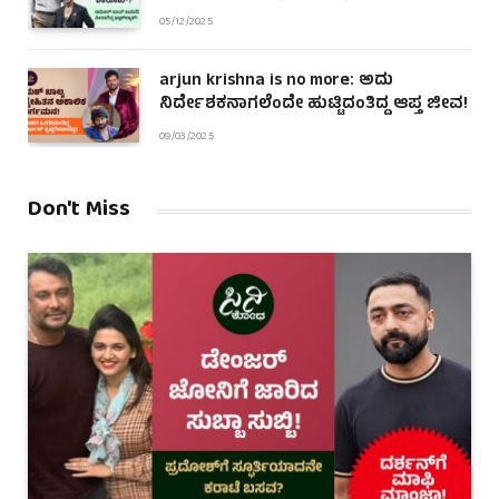
05/12/2025
arjun krishna is no more: ಅದು
ನಿರ್ದೇಶಕನಾಗಲೆಂದೇ ಹುಟ್ಟಿದಂತಿದ್ದ ಆಪ್ತ ಜೀವ!
09/03/2025
Don't Miss