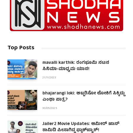
Top Posts
mavalli karthik: ರಂಗಭೂಮಿ ನಟನ
ಸಿನಿಮಾ-ಮಾಧ್ಯಮ ಯಾನ!
21/11/2023
bhajarangi loki: ಅಬ್ಬರಿಸೋ ಲೋಕಿಗೆ ಸಿಕ್ಕಿದ್ದು
ಎಂಥಾ ಪಾತ್ರ?
30/05/2025
Jailer2 Movie Updates: ಆಮೀರ್ ಖಾನ್
ಕಾಮಿಡಿ ಪೀಸಾಗಿದ್ದ ಫ್ಲಾಶ್‌ಬ್ಯಾಕ್!