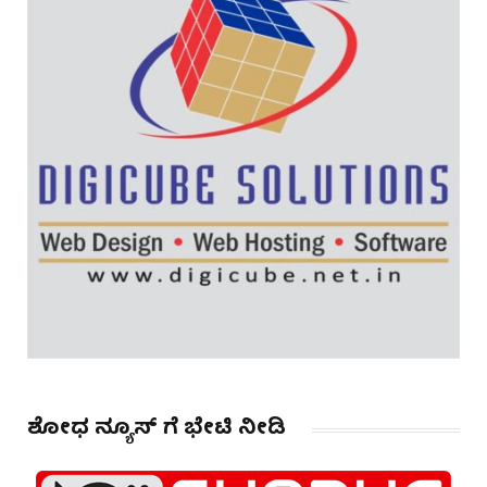
ಶೋಧ ನ್ಯೂಸ್ ಗೆ ಭೇಟಿ ನೀಡಿ