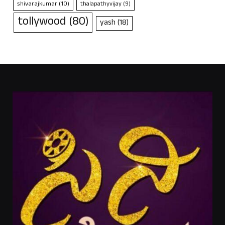
shivarajkumar
(10)
thalapathyvijay
(9)
tollywood
(80)
yash
(18)