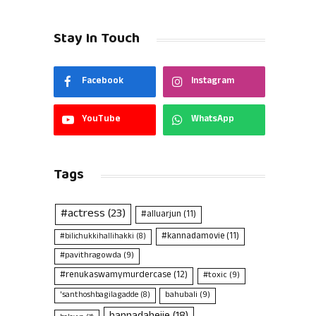
Stay In Touch
Facebook
Instagram
YouTube
WhatsApp
Tags
#actress
(23)
#alluarjun
(11)
#kannadamovie
(11)
#bilichukkihallihakki
(8)
#pavithragowda
(9)
#renukaswamymurdercase
(12)
#toxic
(9)
bahubali
(9)
'santhoshbagilagadde
(8)