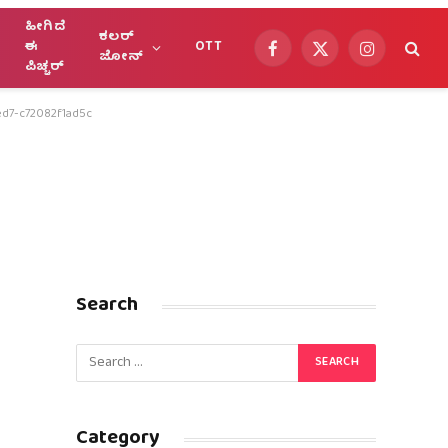
ಹೀಗಿದೆ
ಕಲರ್
ಈ
OTT
Facebook
X
Instagram
ಜೋನ್
ಪಿಚ್ಚರ್
(Twitter)
d7-c72082f1ad5c
Search
Category