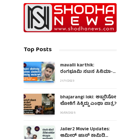
Top Posts
mavalli karthik:
ರಂಗಭೂಮಿ ನಟನ ಸಿನಿಮಾ-
ಮಾಧ್ಯಮ ಯಾನ!
21/11/2023
bhajarangi loki: ಅಬ್ಬರಿಸೋ
ಲೋಕಿಗೆ ಸಿಕ್ಕಿದ್ದು ಎಂಥಾ ಪಾತ್ರ?
30/05/2025
Jailer2 Movie Updates:
ಆಮೀರ್ ಖಾನ್ ಕಾಮಿಡಿ