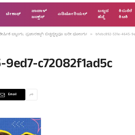
ಜಾಪಾಳ್
ಬಣ್ಣದ
ಕಿರುತೆರೆ
ಟೇಕಾಫ್
ಎಡಿಟೋರಿಯಲ್
ಜಂಕ್ಷನ್
ಹೆಜ್ಜೆ
ಕಿಟಕಿ
ರ್ಷಿಕೆ ಬ್ಯಾಂಗು; ಪ್ರಚಾರಕ್ಕಾಗಿ ಬಿಟ್ಟಿದ್ದೆಲ್ಲವೂ ಬರೀ ಭೋಂಗು!
bfebc892-531e-4645-9e
»
-9ed7-c72082f1ad5c
Email