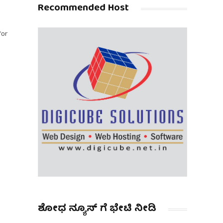
Recommended Host
for
ಶೋಧ ನ್ಯೂಸ್ ಗೆ ಭೇಟಿ ನೀಡಿ