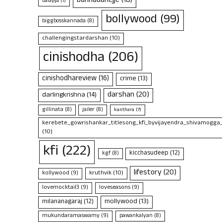
bannadahejje
(18)
balayya
(7)
bollywood
(99)
biggbosskannada
(8)
challengingstardarshan
(10)
cinishodha
(206)
cinishodhareview
(16)
crime
(13)
darshan
(20)
darlingkrishna
(14)
gillinata
(8)
jailer
(8)
kanthara
(7)
kerebete_gowrishankar_titlesong_kfi_byvijayendra_shivamogga
(10)
kfi
(222)
kicchasudeep
(12)
kgf
(8)
lifestory
(20)
kruthvik
(10)
kollywood
(9)
lovemocktail3
(9)
loveseasons
(9)
mollywood
(13)
milananagaraj
(12)
mukundaramaswamy
(9)
pawankalyan
(8)