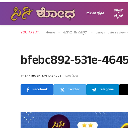
ಸ್ಪಾಟ್
ಮುಖಪುಟ
ಲೈಟ್
YOU ARE AT:
Home
ಹೀಗಿದೆ ಈ ಪಿಚ್ಚರ್
bang movie review: ಶೀ
»
»
bfebc892-531e-4645
BY
SANTHOSH BAGILAGADDE
19/08/2023
Facebook
Twitter
Telegram