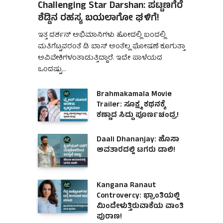
Challenging Star Darshan: ಪಟ್ಟಣಗೆರೆ
ಶೆಡ್ಡಿನ ರಹಸ್ಯ ಬಯಲಾಗೋ ಘಳಿಗೆ!
ಇತ್ತ ದರ್ಶನ್ ಅಭಿಮಾನಿಗಳು ಹೋದಲ್ಲಿ ಬಂದಲ್ಲಿ
ಮತಿಗೆಟ್ಟವರಂತೆ ಡಿ ಬಾಸ್ ಅಂತೆಲ್ಲ ಘೋಷಣೆ ಕೂಗುತ್ತಾ
ಅವಿವೇಕಿಗಳಂತಾಡುತ್ತಿದ್ದಾರೆ. ಇದೇ ಪಾಳೆಯದ
ಒಂದಷ್ಟು…
Brahmakamala Movie
Trailer: ಸೂಕ್ಷ್ಮ ಕಥನಕ್ಕೆ
ಕಣ್ಣಾದ ಸಿದ್ದು ಪೂರ್ಣಚಂದ್ರ!
Daali Dhananjay: ಹೊಸಾ
ಅವತಾರದಲ್ಲಿ ಟಗರು ಡಾಲಿ!
Kangana Ranaut
Controvercy: ಭ್ರಾಂತಿಯಲ್ಲಿ
ಮಿಂದೇಳುತ್ತಿರುವಾಕೆಯ ವಾಂತಿ
ಪುರಾಣ!