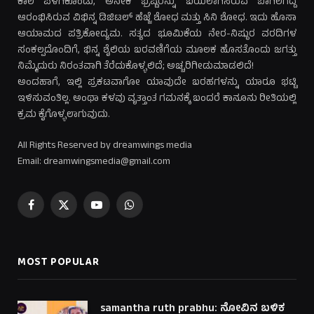
ಕಾಲ ಪಳಗಿಕೊಂಡು, ಅನೇಕ ಭ್ರಷ್ಟರನ್ನು ಬಯಲಾಗಿಸಿರುವ ಬಾಗಿಲಗದ್ದೆ
ಆರಂಭಿಸಿರುವ ವಿಭಿನ್ನ ಡಿಜಿಟಲ್ ಹೆಜ್ಜೆ ಶೋಧ ಮತ್ತು ಸಿನಿ ಶೋಧ. ಇದು ಹೊಸಾ
ಆಯಾಮದ ಪತ್ರಿಕೋದ್ಯಮ. ಸತ್ಯದ ಭೂಮಿಕೆಯ ನೇರ-ನಿಷ್ಠುರ ವರದಿಗಳ
ಸಂಕಲ್ಪದೊಂದಿಗೆ, ಭಿನ್ನ ಶೈಲಿಯ ಬರವಣಿಗೆಯ ಮೂಲಕ ಹೊಸತೊಂದು ಜಗತ್ತು
ನಿಮ್ಮೆದುರು ನಿರಂತವಾಗಿ ತೆರೆದುಕೊಳ್ಳಲಿದೆ; ಅಚ್ಚರಿಗೀಡುಮಾಡಲಿದೆ!
ಅಂದಹಾಗೆ, ಇಲ್ಲಿ ಪ್ರಕಟವಾಗೋ ಯಾವುದೇ ಬರಹಗಳನ್ನು ಯಾರೂ ಭಟ್ಟಿ
ಇಳಿಸುವಂತಿಲ್ಲ. ಅಂಥಾ ಕಳವು ವೃತ್ತಾಂತ ಗಮನಕ್ಕೆ ಬಂದರೆ ಕಾನೂನು ರೀತಿಯಲ್ಲಿ
ಕ್ರಮ ಕೈಗೊಳ್ಳಲಾಗುವುದು.
All Rights Reserved by dreamwings media
Email: dreamwingsmedia@gmail.com
Facebook
X
YouTube
WhatsApp
(Twitter)
MOST POPULAR
samantha ruth prabhu: ನೋವಿನ ಬಳಿಕ