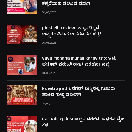
ಕಣ್ತೆರೆಯಿತು ನಲಿವಿನ ಪರ್ವ!
02/06/2023
pinki elli review: ಅಬ್ಬರವಿಲ್ಲದೆ
ಆದ್ರ್ರಗೊಳಿಸುವ ಅಪರೂಪದ ಚಿತ್ರ!
03/06/2023
yava mohana murali kareyitho: ಇದು
ಪಟೇಲ್ ವರುಣ್ ರಾಜ್ ಎರಡನೇ ಹೆಜ್ಜೆ!
04/06/2023
kshetrapathi: ರಗಡ್ ಲುಕ್ಕಿನಲ್ಲಿ ಗುಟುರು
ಹಾಕಿದ ಗುಳ್ಟು ನವೀನ್!
18/06/2023
nasaab: ಇದು ಎಂಬತ್ತರ ದಶಕದ ಸಾಧಕನ ನೈಜ
ಕಥೆ!