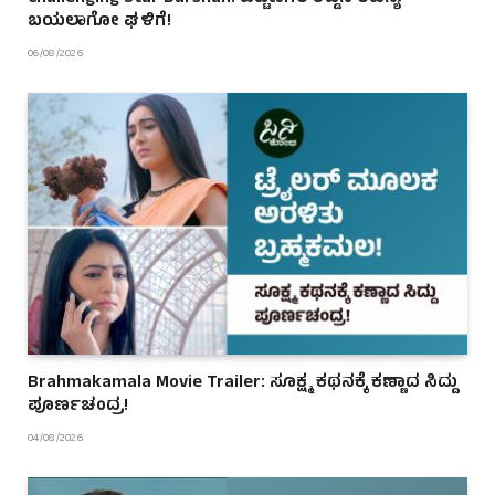
ಬಯಲಾಗೋ ಘಳಿಗೆ!
06/08/2026
Brahmakamala Movie Trailer: ಸೂಕ್ಷ್ಮ ಕಥನಕ್ಕೆ ಕಣ್ಣಾದ ಸಿದ್ದು
ಪೂರ್ಣಚಂದ್ರ!
04/08/2026