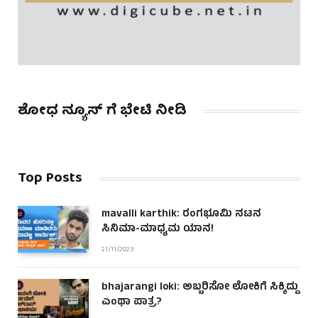
ಶೋಧ ನ್ಯೂಸ್ ಗೆ ಭೇಟಿ ನೀಡಿ
Top Posts
mavalli karthik: ರಂಗಭೂಮಿ ನಟನ
ಸಿನಿಮಾ-ಮಾಧ್ಯಮ ಯಾನ!
21/11/2023
bhajarangi loki: ಅಬ್ಬರಿಸೋ ಲೋಕಿಗೆ ಸಿಕ್ಕಿದ್ದು
ಎಂಥಾ ಪಾತ್ರ?