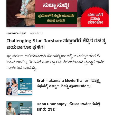
ಜಾಪಾಳ್ ಜಂಕ್ಷನ್
06/08/2026
Challenging Star Darshan: ಪಟ್ಟಣಗೆರೆ ಶೆಡ್ಡಿನ ರಹಸ್ಯ
ಬಯಲಾಗೋ ಘಳಿಗೆ!
ಇತ್ತ ದರ್ಶನ್ ಅಭಿಮಾನಿಗಳು ಹೋದಲ್ಲಿ ಬಂದಲ್ಲಿ ಮತಿಗೆಟ್ಟವರಂತೆ ಡಿ
ಬಾಸ್ ಅಂತೆಲ್ಲ ಘೋಷಣೆ ಕೂಗುತ್ತಾ ಅವಿವೇಕಿಗಳಂತಾಡುತ್ತಿದ್ದಾರೆ. ಇದೇ
ಪಾಳೆಯದ ಒಂದಷ್ಟು…
Brahmakamala Movie Trailer: ಸೂಕ್ಷ್ಮ
ಕಥನಕ್ಕೆ ಕಣ್ಣಾದ ಸಿದ್ದು ಪೂರ್ಣಚಂದ್ರ!
Daali Dhananjay: ಹೊಸಾ ಅವತಾರದಲ್ಲಿ
ಟಗರು ಡಾಲಿ!