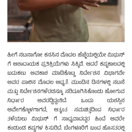
ಹೀಗೆ ನಟನಾಗೋ ಕನಸಿನ ಮೊದಲ ಹೆಜ್ಜೆಯಲ್ಲಿಯೇ ಮಿಥುನ್
ಗೆ ಆಶಾದಾಯಕ ಪ್ರತಿಕ್ರಿಯೆಗಳು ಸಿಕ್ಕಿವೆ. ಆದರೆ ಕಷ್ಟಕಾಲದಲ್ಲಿ
ಬದುಕಲು ಅವಕಾಶ ಮಾಡಿಕೊಟ್ಟ ನಿರ್ದೇಶನ ವಿಭಾಗವೇ
ಅವರ ಪಾಲಿನ ಮೊದಲ ಆಧ್ಯತೆ. ಮುಂದಿನ ದಿನಗಳಲ್ಲಿ ನಟನೆ
ಮತ್ತು ನಿರ್ದೇಶನಗಳೆರಡನ್ನೂ ಸರಿದೂಗಿಸಿಕೊಂಡು ಹೋಗುವ
ನಿರ್ಧಾರ ಅವರದ್ದಿದ್ದಂತಿದೆ. ಒಂದು ಯಶಸ್ಸಿನ
ಆವೇಗಕ್ಕೊಳಗಾಗದೆ, ಅತ್ಯಂತ ಸಮಚಿತ್ತದಿಂದ ನಿರ್ಧಾರ
ತಳೆಯಲು ಮಿಥುನ್ ಗೆ ಸಾಧ್ಯವಾದದ್ದರ ಹಿಂದೆ ಅವರೇ
ಕಂಡುಂಡ ಕಷ್ಟಗಳ ಕಿಸುರಿದೆ. ಬೆಂಗಳೂರಿಗೆ ಬಂದ ಹೊಸತರಲ್ಲಿ