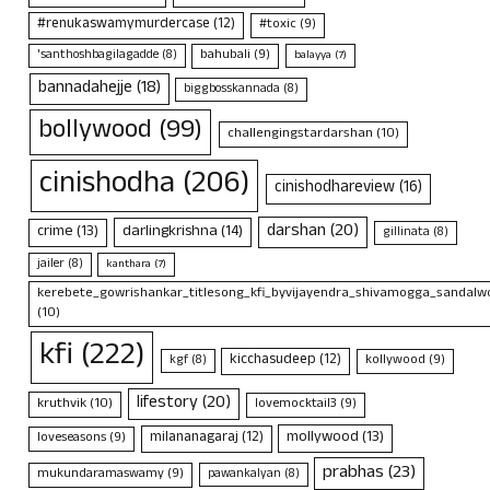
#renukaswamymurdercase
(12)
#toxic
(9)
bahubali
(9)
'santhoshbagilagadde
(8)
balayya
(7)
bannadahejje
(18)
biggbosskannada
(8)
bollywood
(99)
challengingstardarshan
(10)
cinishodha
(206)
cinishodhareview
(16)
darshan
(20)
crime
(13)
darlingkrishna
(14)
gillinata
(8)
jailer
(8)
kanthara
(7)
kerebete_gowrishankar_titlesong_kfi_byvijayendra_shivamogga_sandalwo
(10)
kfi
(222)
kicchasudeep
(12)
kollywood
(9)
kgf
(8)
lifestory
(20)
kruthvik
(10)
lovemocktail3
(9)
mollywood
(13)
milananagaraj
(12)
loveseasons
(9)
prabhas
(23)
mukundaramaswamy
(9)
pawankalyan
(8)