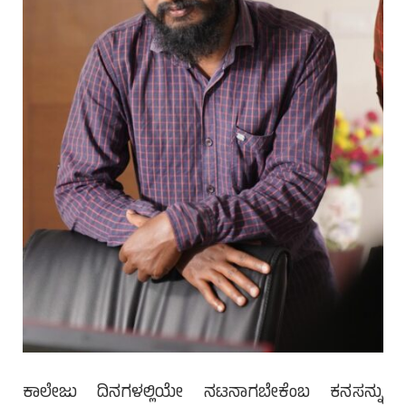
ಕಾಲೇಜು ದಿನಗಳಲ್ಲಿಯೇ ನಟನಾಗಬೇಕೆಂಬ ಕನಸನ್ನು