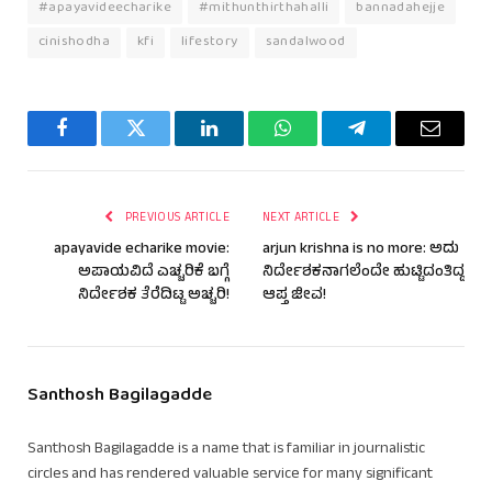
#apayavideecharike
#mithunthirthahalli
bannadahejje
cinishodha
kfi
lifestory
sandalwood
Facebook
Twitter
LinkedIn
WhatsApp
Telegram
Email
PREVIOUS ARTICLE
NEXT ARTICLE
apayavide echarike movie:
arjun krishna is no more: ಅದು
ಅಪಾಯವಿದೆ ಎಚ್ಚರಿಕೆ ಬಗ್ಗೆ
ನಿರ್ದೇಶಕನಾಗಲೆಂದೇ ಹುಟ್ಟಿದಂತಿದ್ದ
ನಿರ್ದೇಶಕ ತೆರೆದಿಟ್ಟ ಅಚ್ಚರಿ!
ಆಪ್ತ ಜೀವ!
Santhosh Bagilagadde
Santhosh Bagilagadde is a name that is familiar in journalistic
circles and has rendered valuable service for many significant