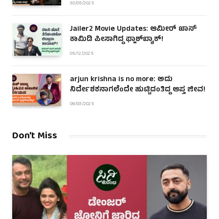
30/05/2025
Jailer2 Movie Updates: ಆಮೀರ್ ಖಾನ್
ಕಾಮಿಡಿ ಪೀಸಾಗಿದ್ದ ಫ್ಲಾಶ್‌ಬ್ಯಾಕ್!
05/12/2025
arjun krishna is no more: ಅದು
ನಿರ್ದೇಶಕನಾಗಲೆಂದೇ ಹುಟ್ಟಿದಂತಿದ್ದ ಆಪ್ತ ಜೀವ!
09/03/2025
Don't Miss