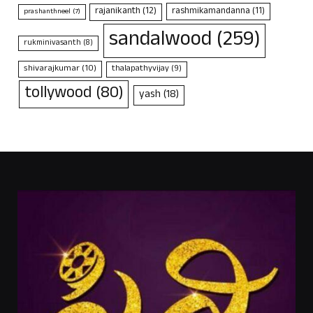
rajanikanth
(12)
rashmikamandanna
(11)
prashanthneel
(7)
sandalwood
(259)
rukminivasanth
(8)
shivarajkumar
(10)
thalapathyvijay
(9)
tollywood
(80)
yash
(18)