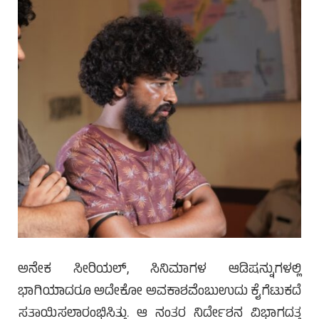
ಅನೇಕ ಸೀರಿಯಲ್, ಸಿನಿಮಾಗಳ ಆಡಿಷನ್ನುಗಳಲ್ಲಿ
ಭಾಗಿಯಾದರೂ ಅದೇಕೋ ಅವಕಾಶವೆಂಬುಉದು ಕೈಗೆಟುಕದೆ
ಸತಾಯಿಸಲಾರಂಭಿಸಿತ್ತು. ಆ ನಂತರ ನಿರ್ದೇಶನ ವಿಭಾಗದತ್ತ