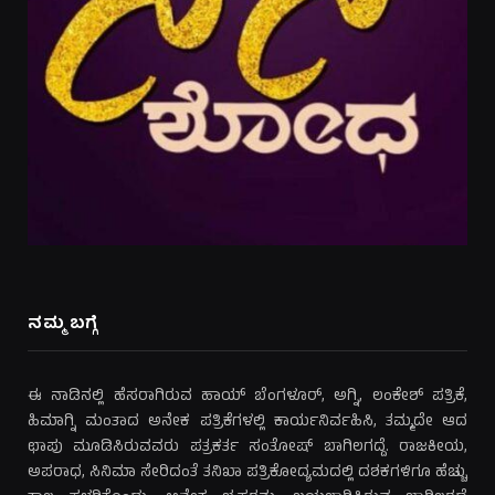
ನಮ್ಮ ಬಗ್ಗೆ
ಈ ನಾಡಿನಲ್ಲಿ ಹೆಸರಾಗಿರುವ ಹಾಯ್ ಬೆಂಗಳೂರ್, ಅಗ್ನಿ, ಲಂಕೇಶ್ ಪತ್ರಿಕೆ,
ಹಿಮಾಗ್ನಿ ಮಂತಾದ ಅನೇಕ ಪತ್ರಿಕೆಗಳಲ್ಲಿ ಕಾರ್ಯನಿರ್ವಹಿಸಿ, ತಮ್ಮದೇ ಆದ
ಛಾಪು ಮೂಡಿಸಿರುವವರು ಪತ್ರಕರ್ತ ಸಂತೋಷ್ ಬಾಗಿಲಗದ್ದೆ. ರಾಜಕೀಯ,
ಅಪರಾಧ, ಸಿನಿಮಾ ಸೇರಿದಂತೆ ತನಿಖಾ ಪತ್ರಿಕೋದ್ಯಮದಲ್ಲಿ ದಶಕಗಳಿಗೂ ಹೆಚ್ಚು