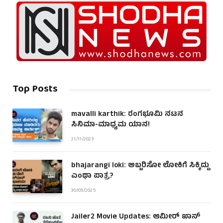
Top Posts
mavalli karthik: ರಂಗಭೂಮಿ ನಟನ
ಸಿನಿಮಾ-ಮಾಧ್ಯಮ ಯಾನ!
21/11/2023
bhajarangi loki: ಅಬ್ಬರಿಸೋ ಲೋಕಿಗೆ ಸಿಕ್ಕಿದ್ದು
ಎಂಥಾ ಪಾತ್ರ?
30/05/2025
Jailer2 Movie Updates: ಆಮೀರ್ ಖಾನ್