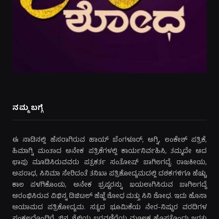
ನಮ್ಮ ಬಗ್ಗೆ
ಈ ನಾಡಿನಲ್ಲಿ ಹೆಸರಾಗಿರುವ ಹಾಯ್ ಬೆಂಗಳೂರ್, ಅಗ್ನಿ, ಲಂಕೇಶ್ ಪತ್ರಿಕೆ,
ಹಿಮಾಗ್ನಿ ಮಂತಾದ ಅನೇಕ ಪತ್ರಿಕೆಗಳಲ್ಲಿ ಕಾರ್ಯನಿರ್ವಹಿಸಿ, ತಮ್ಮದೇ ಆದ
ಛಾಪು ಮೂಡಿಸಿರುವವರು ಪತ್ರಕರ್ತ ಸಂತೋಷ್ ಬಾಗಿಲಗದ್ದೆ. ರಾಜಕೀಯ,
ಅಪರಾಧ, ಸಿನಿಮಾ ಸೇರಿದಂತೆ ತನಿಖಾ ಪತ್ರಿಕೋದ್ಯಮದಲ್ಲಿ ದಶಕಗಳಿಗೂ ಹೆಚ್ಚು
ಕಾಲ ಪಳಗಿಕೊಂಡು, ಅನೇಕ ಭ್ರಷ್ಟರನ್ನು ಬಯಲಾಗಿಸಿರುವ ಬಾಗಿಲಗದ್ದೆ
ಆರಂಭಿಸಿರುವ ವಿಭಿನ್ನ ಡಿಜಿಟಲ್ ಹೆಜ್ಜೆ ಶೋಧ ಮತ್ತು ಸಿನಿ ಶೋಧ. ಇದು ಹೊಸಾ
ಆಯಾಮದ ಪತ್ರಿಕೋದ್ಯಮ. ಸತ್ಯದ ಭೂಮಿಕೆಯ ನೇರ-ನಿಷ್ಠುರ ವರದಿಗಳ