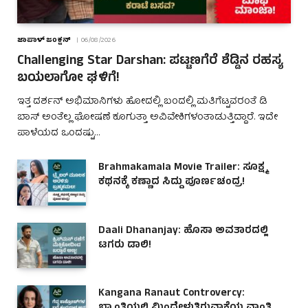
ಜಾಪಾಳ್ ಜಂಕ್ಷನ್
06/08/2026
Challenging Star Darshan: ಪಟ್ಟಣಗೆರೆ ಶೆಡ್ಡಿನ ರಹಸ್ಯ
ಬಯಲಾಗೋ ಘಳಿಗೆ!
ಇತ್ತ ದರ್ಶನ್ ಅಭಿಮಾನಿಗಳು ಹೋದಲ್ಲಿ ಬಂದಲ್ಲಿ ಮತಿಗೆಟ್ಟವರಂತೆ ಡಿ
ಬಾಸ್ ಅಂತೆಲ್ಲ ಘೋಷಣೆ ಕೂಗುತ್ತಾ ಅವಿವೇಕಿಗಳಂತಾಡುತ್ತಿದ್ದಾರೆ. ಇದೇ
ಪಾಳೆಯದ ಒಂದಷ್ಟು…
Brahmakamala Movie Trailer: ಸೂಕ್ಷ್ಮ
ಕಥನಕ್ಕೆ ಕಣ್ಣಾದ ಸಿದ್ದು ಪೂರ್ಣಚಂದ್ರ!
Daali Dhananjay: ಹೊಸಾ ಅವತಾರದಲ್ಲಿ
ಟಗರು ಡಾಲಿ!
Kangana Ranaut Controvercy: