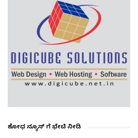
ಶೋಧ ನ್ಯೂಸ್ ಗೆ ಭೇಟಿ ನೀಡಿ