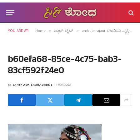
YOU ARE AT:
Home
ಸ್ಪಾಟ್ ಲೈಟ್
ambuja rajani: ರಜನಿಯ ವೃತ್ತಿ ಬದುಕಿನ ದಿಕ್ಕು ಬದಲಾದೀತಾ?
»
»
b60efa68-85ce-4c75-bab3-
83cf592f24e0
BY
SANTHOSH BAGILAGADDE
14/07/2023