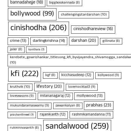
bannadahejje
(18)
biggbosskannada
(8)
bollywood
(99)
challengingstardarshan
(10)
cinishodha
(206)
cinishodhareview
(16)
darshan
(20)
crime
(13)
darlingkrishna
(14)
gillinata
(8)
jailer
(8)
kanthara
(7)
kerebete_gowrishankar_titlesong_kfi_byvijayendra_shivamogga_sandalwo
(10)
kfi
(222)
kicchasudeep
(12)
kollywood
(9)
kgf
(8)
lifestory
(20)
kruthvik
(10)
lovemocktail3
(9)
mollywood
(13)
milananagaraj
(12)
loveseasons
(9)
prabhas
(23)
mukundaramaswamy
(9)
pawankalyan
(8)
rajanikanth
(12)
rashmikamandanna
(11)
prashanthneel
(7)
sandalwood
(259)
rukminivasanth
(8)