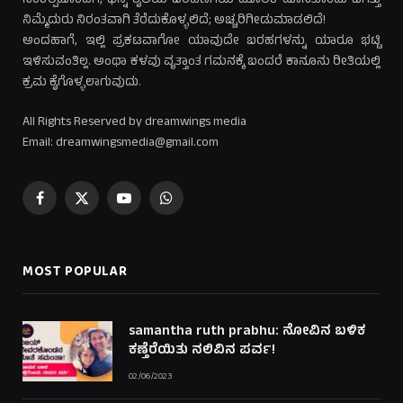
ಸಂಕಲ್ಪದೊಂದಿಗೆ, ಭಿನ್ನ ಶೈಲಿಯ ಬರವಣಿಗೆಯ ಮೂಲಕ ಹೊಸತೊಂದು ಜಗತ್ತು
ನಿಮ್ಮೆದುರು ನಿರಂತವಾಗಿ ತೆರೆದುಕೊಳ್ಳಲಿದೆ; ಅಚ್ಚರಿಗೀಡುಮಾಡಲಿದೆ!
ಅಂದಹಾಗೆ, ಇಲ್ಲಿ ಪ್ರಕಟವಾಗೋ ಯಾವುದೇ ಬರಹಗಳನ್ನು ಯಾರೂ ಭಟ್ಟಿ
ಇಳಿಸುವಂತಿಲ್ಲ. ಅಂಥಾ ಕಳವು ವೃತ್ತಾಂತ ಗಮನಕ್ಕೆ ಬಂದರೆ ಕಾನೂನು ರೀತಿಯಲ್ಲಿ
ಕ್ರಮ ಕೈಗೊಳ್ಳಲಾಗುವುದು.
All Rights Reserved by dreamwings media
Email: dreamwingsmedia@gmail.com
Facebook
X
YouTube
WhatsApp
(Twitter)
MOST POPULAR
samantha ruth prabhu: ನೋವಿನ ಬಳಿಕ
ಕಣ್ತೆರೆಯಿತು ನಲಿವಿನ ಪರ್ವ!
02/06/2023