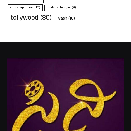
shivarajkumar
(10)
thalapathyvijay
(9)
tollywood
(80)
yash
(18)