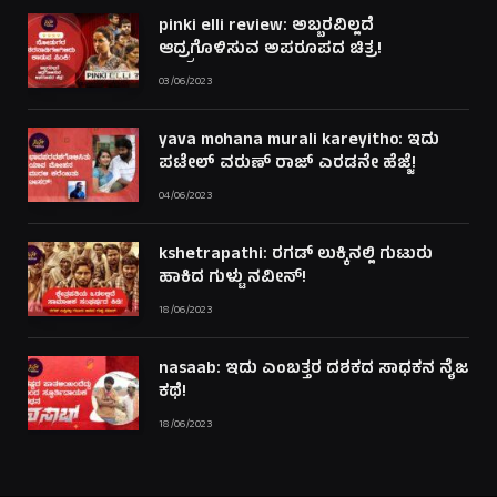
pinki elli review: ಅಬ್ಬರವಿಲ್ಲದೆ
ಆದ್ರ್ರಗೊಳಿಸುವ ಅಪರೂಪದ ಚಿತ್ರ!
03/06/2023
yava mohana murali kareyitho: ಇದು
ಪಟೇಲ್ ವರುಣ್ ರಾಜ್ ಎರಡನೇ ಹೆಜ್ಜೆ!
04/06/2023
kshetrapathi: ರಗಡ್ ಲುಕ್ಕಿನಲ್ಲಿ ಗುಟುರು
ಹಾಕಿದ ಗುಳ್ಟು ನವೀನ್!
18/06/2023
nasaab: ಇದು ಎಂಬತ್ತರ ದಶಕದ ಸಾಧಕನ ನೈಜ
ಕಥೆ!
18/06/2023