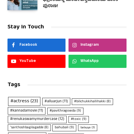
ಭ್ರಾಂತಿಯಲ್ಲಿ ಮಿಂದೇಳುತ್ತಿರುವಾಕೆಯ ವಾಂತಿ
ಪುರಾಣ!
Stay In Touch
Facebook
Instagram
YouTube
WhatsApp
Tags
#actress
(23)
#alluarjun
(11)
#bilichukkihallihakki
(8)
#kannadamovie
(11)
#pavithragowda
(9)
#renukaswamymurdercase
(12)
#toxic
(9)
bahubali
(9)
'santhoshbagilagadde
(8)
balayya
(7)