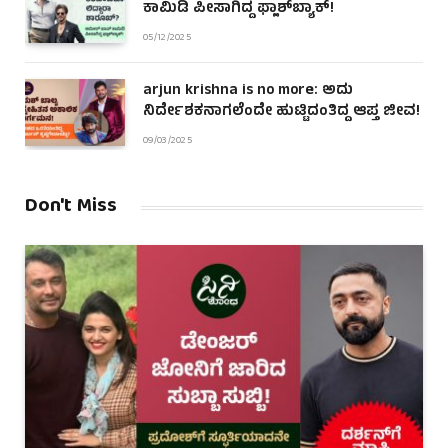
ಕಾಮಿಡಿ ಪೀಸಾಗಿದ್ದ ಫ್ಲಾಶ್‌ಬ್ಯಾಕ್!
05/12/2025
arjun krishna is no more: ಅದು
ನಿರ್ದೇಶಕನಾಗಲೆಂದೇ ಹುಟ್ಟಿದಂತಿದ್ದ ಆಪ್ತ ಜೀವ!
09/03/2025
Don't Miss