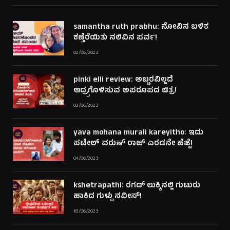
samantha ruth prabhu: ನೋವಿನ ಬಳಿಕ
ಕಣ್ತೆರೆಯಿತು ನಲಿವಿನ ಪರ್ವ!
02/06/2023
pinki elli review: ಅಬ್ಬರವಿಲ್ಲದೆ
ಆದ್ರ್ರಗೊಳಿಸುವ ಅಪರೂಪದ ಚಿತ್ರ!
03/06/2023
yava mohana murali kareyitho: ಇದು
ಪಟೇಲ್ ವರುಣ್ ರಾಜ್ ಎರಡನೇ ಹೆಜ್ಜೆ!
04/06/2023
kshetrapathi: ರಗಡ್ ಲುಕ್ಕಿನಲ್ಲಿ ಗುಟುರು
ಹಾಕಿದ ಗುಳ್ಟು ನವೀನ್!
18/06/2023