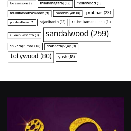
mollywood
(13)
milananagaraj
(12)
loveseasons
(9)
prabhas
(23)
mukundaramaswamy
(9)
pawankalyan
(8)
rajanikanth
(12)
rashmikamandanna
(11)
prashanthneel
(7)
sandalwood
(259)
rukminivasanth
(8)
shivarajkumar
(10)
thalapathyvijay
(9)
tollywood
(80)
yash
(18)