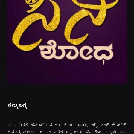
ನಮ್ಮ ಬಗ್ಗೆ
ಈ ನಾಡಿನಲ್ಲಿ ಹೆಸರಾಗಿರುವ ಹಾಯ್ ಬೆಂಗಳೂರ್, ಅಗ್ನಿ, ಲಂಕೇಶ್ ಪತ್ರಿಕೆ,
ಹಿಮಾಗ್ನಿ ಮಂತಾದ ಅನೇಕ ಪತ್ರಿಕೆಗಳಲ್ಲಿ ಕಾರ್ಯನಿರ್ವಹಿಸಿ, ತಮ್ಮದೇ ಆದ