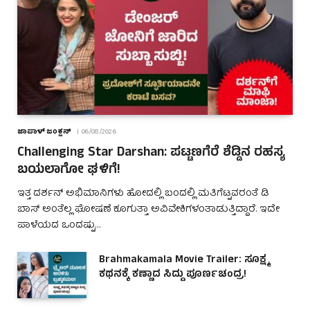
ಜಾಪಾಳ್ ಜಂಕ್ಷನ್
06/08/2026
Challenging Star Darshan: ಪಟ್ಟಣಗೆರೆ ಶೆಡ್ಡಿನ ರಹಸ್ಯ
ಬಯಲಾಗೋ ಘಳಿಗೆ!
ಇತ್ತ ದರ್ಶನ್ ಅಭಿಮಾನಿಗಳು ಹೋದಲ್ಲಿ ಬಂದಲ್ಲಿ ಮತಿಗೆಟ್ಟವರಂತೆ ಡಿ
ಬಾಸ್ ಅಂತೆಲ್ಲ ಘೋಷಣೆ ಕೂಗುತ್ತಾ ಅವಿವೇಕಿಗಳಂತಾಡುತ್ತಿದ್ದಾರೆ. ಇದೇ
ಪಾಳೆಯದ ಒಂದಷ್ಟು…
Brahmakamala Movie Trailer: ಸೂಕ್ಷ್ಮ
ಕಥನಕ್ಕೆ ಕಣ್ಣಾದ ಸಿದ್ದು ಪೂರ್ಣಚಂದ್ರ!