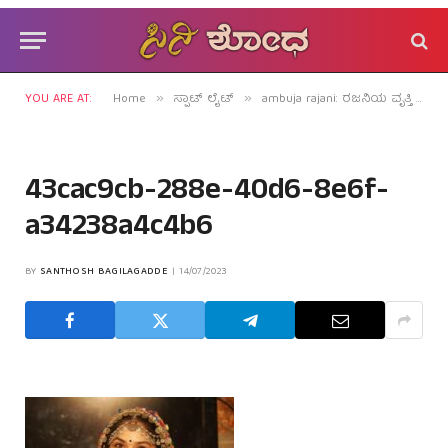
YOU ARE AT:
Home
ಸ್ಪಾಟ್ ಲೈಟ್
ambuja rajani: ರಜನಿಯ ವೃತ್ತಿ ಬದುಕಿನ ದಿಕ್ಕು ಬದಲಾದೀತಾ?
»
»
43cac9cb-288e-40d6-8e6f-
a34238a4c4b6
BY
SANTHOSH BAGILAGADDE
14/07/2023