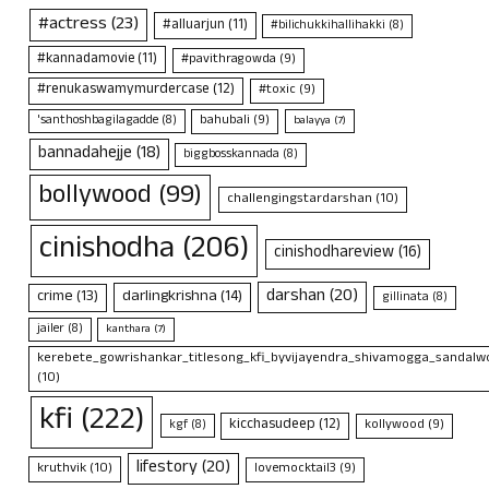
#actress
(23)
#alluarjun
(11)
#bilichukkihallihakki
(8)
#kannadamovie
(11)
#pavithragowda
(9)
#renukaswamymurdercase
(12)
#toxic
(9)
bahubali
(9)
'santhoshbagilagadde
(8)
balayya
(7)
bannadahejje
(18)
biggbosskannada
(8)
bollywood
(99)
challengingstardarshan
(10)
cinishodha
(206)
cinishodhareview
(16)
darshan
(20)
crime
(13)
darlingkrishna
(14)
gillinata
(8)
jailer
(8)
kanthara
(7)
kerebete_gowrishankar_titlesong_kfi_byvijayendra_shivamogga_sandalwo
(10)
kfi
(222)
kicchasudeep
(12)
kollywood
(9)
kgf
(8)
lifestory
(20)
kruthvik
(10)
lovemocktail3
(9)