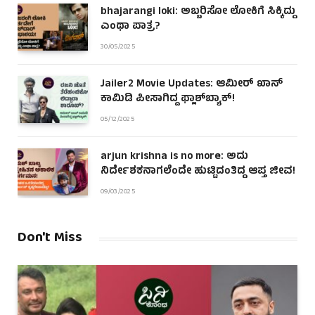
bhajarangi loki: ಅಬ್ಬರಿಸೋ ಲೋಕಿಗೆ ಸಿಕ್ಕಿದ್ದು
ಎಂಥಾ ಪಾತ್ರ?
30/05/2025
Jailer2 Movie Updates: ಆಮೀರ್ ಖಾನ್
ಕಾಮಿಡಿ ಪೀಸಾಗಿದ್ದ ಫ್ಲಾಶ್‌ಬ್ಯಾಕ್!
05/12/2025
arjun krishna is no more: ಅದು
ನಿರ್ದೇಶಕನಾಗಲೆಂದೇ ಹುಟ್ಟಿದಂತಿದ್ದ ಆಪ್ತ ಜೀವ!
09/03/2025
Don't Miss