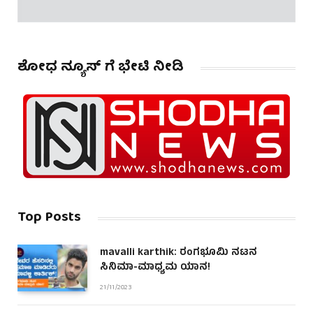
ಶೋಧ ನ್ಯೂಸ್ ಗೆ ಭೇಟಿ ನೀಡಿ
Top Posts
mavalli karthik: ರಂಗಭೂಮಿ ನಟನ
ಸಿನಿಮಾ-ಮಾಧ್ಯಮ ಯಾನ!
21/11/2023