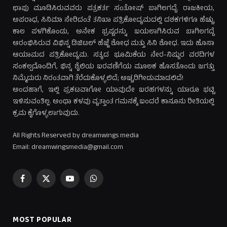
ಛಾಪು ಮೂಡಿಸಿರುವವರು ಪತ್ರಕರ್ತ ಸಂತೋಷ್ ಬಾಗಿಲಗದ್ದೆ. ರಾಜಕೀಯ,
ಅಪರಾಧ, ಸಿನಿಮಾ ಸೇರಿದಂತೆ ತನಿಖಾ ಪತ್ರಿಕೋದ್ಯಮದಲ್ಲಿ ದಶಕಗಳಿಗೂ ಹೆಚ್ಚು
ಕಾಲ ಪಳಗಿಕೊಂಡು, ಅನೇಕ ಭ್ರಷ್ಟರನ್ನು ಬಯಲಾಗಿಸಿರುವ ಬಾಗಿಲಗದ್ದೆ
ಆರಂಭಿಸಿರುವ ವಿಭಿನ್ನ ಡಿಜಿಟಲ್ ಹೆಜ್ಜೆ ಶೋಧ ಮತ್ತು ಸಿನಿ ಶೋಧ. ಇದು ಹೊಸಾ
ಆಯಾಮದ ಪತ್ರಿಕೋದ್ಯಮ. ಸತ್ಯದ ಭೂಮಿಕೆಯ ನೇರ-ನಿಷ್ಠುರ ವರದಿಗಳ
ಸಂಕಲ್ಪದೊಂದಿಗೆ, ಭಿನ್ನ ಶೈಲಿಯ ಬರವಣಿಗೆಯ ಮೂಲಕ ಹೊಸತೊಂದು ಜಗತ್ತು
ನಿಮ್ಮೆದುರು ನಿರಂತವಾಗಿ ತೆರೆದುಕೊಳ್ಳಲಿದೆ; ಅಚ್ಚರಿಗೀಡುಮಾಡಲಿದೆ!
ಅಂದಹಾಗೆ, ಇಲ್ಲಿ ಪ್ರಕಟವಾಗೋ ಯಾವುದೇ ಬರಹಗಳನ್ನು ಯಾರೂ ಭಟ್ಟಿ
ಇಳಿಸುವಂತಿಲ್ಲ. ಅಂಥಾ ಕಳವು ವೃತ್ತಾಂತ ಗಮನಕ್ಕೆ ಬಂದರೆ ಕಾನೂನು ರೀತಿಯಲ್ಲಿ
ಕ್ರಮ ಕೈಗೊಳ್ಳಲಾಗುವುದು.
All Rights Reserved by dreamwings media
Email: dreamwingsmedia@gmail.com
Facebook
X
YouTube
WhatsApp
(Twitter)
MOST POPULAR