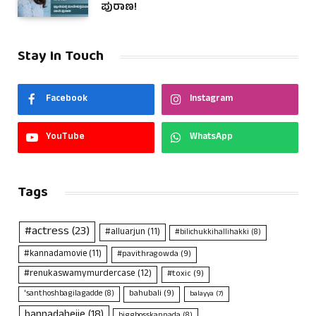
ಪುರಾಣ!
Stay In Touch
Facebook
Instagram
YouTube
WhatsApp
Tags
#actress
(23)
#alluarjun
(11)
#bilichukkihallihakki
(8)
#kannadamovie
(11)
#pavithragowda
(9)
#renukaswamymurdercase
(12)
#toxic
(9)
bahubali
(9)
'santhoshbagilagadde
(8)
balayya
(7)
bannadahejje
(18)
biggbosskannada
(8)