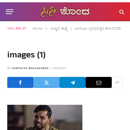
YOU ARE AT:
Home
ಬಣ್ಣದ ಹೆಜ್ಜೆ
ambuja: ಪ್ರತಿಭಾನ್ವಿತ ಕಲಾವಿದನಿಗೊಲಿಯಿತು ವಿಶೇಷ ಪಾತ್ರ!
»
»
images (1)
BY
SANTHOSH BAGILAGADDE
13/07/2023