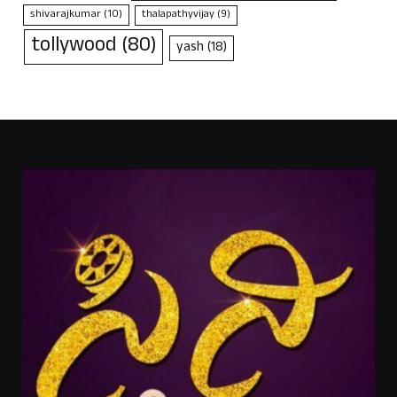
shivarajkumar
(10)
thalapathyvijay
(9)
tollywood
(80)
yash
(18)