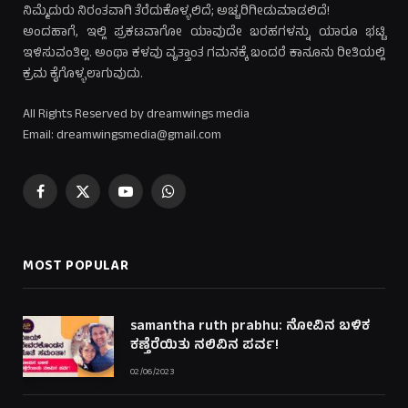
ನಿಮ್ಮೆದುರು ನಿರಂತವಾಗಿ ತೆರೆದುಕೊಳ್ಳಲಿದೆ; ಅಚ್ಚರಿಗೀಡುಮಾಡಲಿದೆ!
ಅಂದಹಾಗೆ, ಇಲ್ಲಿ ಪ್ರಕಟವಾಗೋ ಯಾವುದೇ ಬರಹಗಳನ್ನು ಯಾರೂ ಭಟ್ಟಿ
ಇಳಿಸುವಂತಿಲ್ಲ. ಅಂಥಾ ಕಳವು ವೃತ್ತಾಂತ ಗಮನಕ್ಕೆ ಬಂದರೆ ಕಾನೂನು ರೀತಿಯಲ್ಲಿ
ಕ್ರಮ ಕೈಗೊಳ್ಳಲಾಗುವುದು.
All Rights Reserved by dreamwings media
Email: dreamwingsmedia@gmail.com
Facebook
X
YouTube
WhatsApp
(Twitter)
MOST POPULAR
samantha ruth prabhu: ನೋವಿನ ಬಳಿಕ
ಕಣ್ತೆರೆಯಿತು ನಲಿವಿನ ಪರ್ವ!
02/06/2023