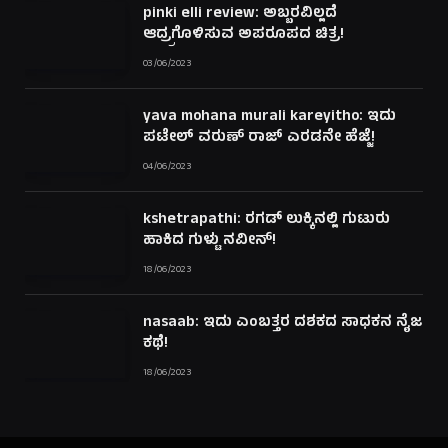
pinki elli review: ಅಬ್ಬರವಿಲ್ಲದೆ
ಆದ್ರ್ರಗೊಳಿಸುವ ಅಪರೂಪದ ಚಿತ್ರ!
03/06/2023
yava mohana murali kareyitho: ಇದು
ಪಟೇಲ್ ವರುಣ್ ರಾಜ್ ಎರಡನೇ ಹೆಜ್ಜೆ!
04/06/2023
kshetrapathi: ರಗಡ್ ಲುಕ್ಕಿನಲ್ಲಿ ಗುಟುರು
ಹಾಕಿದ ಗುಳ್ಟು ನವೀನ್!
18/06/2023
nasaab: ಇದು ಎಂಬತ್ತರ ದಶಕದ ಸಾಧಕನ ನೈಜ
ಕಥೆ!
18/06/2023