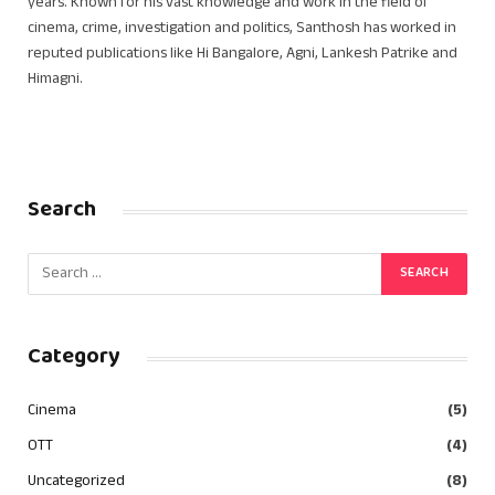
years. Known for his vast knowledge and work in the field of
cinema, crime, investigation and politics, Santhosh has worked in
reputed publications like Hi Bangalore, Agni, Lankesh Patrike and
Himagni.
Search
Category
Cinema
(5)
OTT
(4)
Uncategorized
(8)