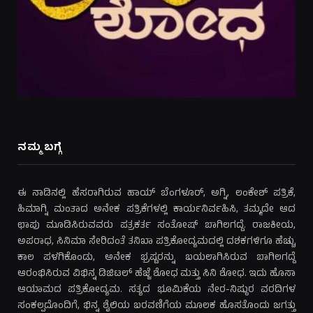
ನಮ್ಮ ಬಗ್ಗೆ
ಈ ನಾಡಿನಲ್ಲಿ ಹೆಸರಾಗಿರುವ ಹಾಯ್ ಬೆಂಗಳೂರ್, ಅಗ್ನಿ, ಲಂಕೇಶ್ ಪತ್ರಿಕೆ,
ಹಿಮಾಗ್ನಿ ಮಂತಾದ ಅನೇಕ ಪತ್ರಿಕೆಗಳಲ್ಲಿ ಕಾರ್ಯನಿರ್ವಹಿಸಿ, ತಮ್ಮದೇ ಆದ
ಛಾಪು ಮೂಡಿಸಿರುವವರು ಪತ್ರಕರ್ತ ಸಂತೋಷ್ ಬಾಗಿಲಗದ್ದೆ. ರಾಜಕೀಯ,
ಅಪರಾಧ, ಸಿನಿಮಾ ಸೇರಿದಂತೆ ತನಿಖಾ ಪತ್ರಿಕೋದ್ಯಮದಲ್ಲಿ ದಶಕಗಳಿಗೂ ಹೆಚ್ಚು
ಕಾಲ ಪಳಗಿಕೊಂಡು, ಅನೇಕ ಭ್ರಷ್ಟರನ್ನು ಬಯಲಾಗಿಸಿರುವ ಬಾಗಿಲಗದ್ದೆ
ಆರಂಭಿಸಿರುವ ವಿಭಿನ್ನ ಡಿಜಿಟಲ್ ಹೆಜ್ಜೆ ಶೋಧ ಮತ್ತು ಸಿನಿ ಶೋಧ. ಇದು ಹೊಸಾ
ಆಯಾಮದ ಪತ್ರಿಕೋದ್ಯಮ. ಸತ್ಯದ ಭೂಮಿಕೆಯ ನೇರ-ನಿಷ್ಠುರ ವರದಿಗಳ
ಸಂಕಲ್ಪದೊಂದಿಗೆ, ಭಿನ್ನ ಶೈಲಿಯ ಬರವಣಿಗೆಯ ಮೂಲಕ ಹೊಸತೊಂದು ಜಗತ್ತು