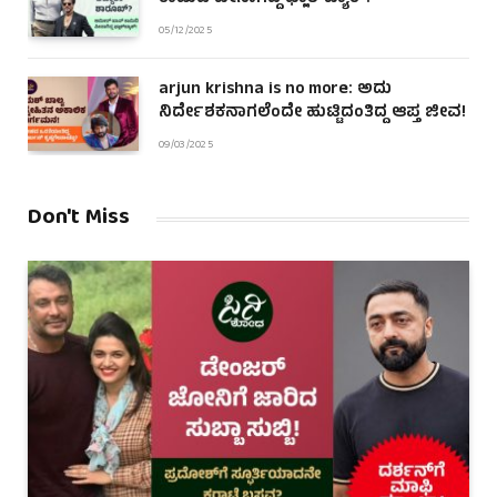
05/12/2025
arjun krishna is no more: ಅದು
ನಿರ್ದೇಶಕನಾಗಲೆಂದೇ ಹುಟ್ಟಿದಂತಿದ್ದ ಆಪ್ತ ಜೀವ!
09/03/2025
Don't Miss