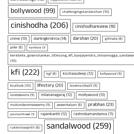
bollywood
(99)
challengingstardarshan
(10)
cinishodha
(206)
cinishodhareview
(16)
darshan
(20)
crime
(13)
darlingkrishna
(14)
gillinata
(8)
jailer
(8)
kanthara
(7)
kerebete_gowrishankar_titlesong_kfi_byvijayendra_shivamogga_sandalwo
(10)
kfi
(222)
kicchasudeep
(12)
kollywood
(9)
kgf
(8)
lifestory
(20)
kruthvik
(10)
lovemocktail3
(9)
mollywood
(13)
milananagaraj
(12)
loveseasons
(9)
prabhas
(23)
mukundaramaswamy
(9)
pawankalyan
(8)
rajanikanth
(12)
rashmikamandanna
(11)
prashanthneel
(7)
sandalwood
(259)
rukminivasanth
(8)