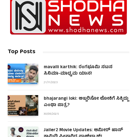
Top Posts
mavalli karthik: ರಂಗಭೂಮಿ ನಟನ
ಸಿನಿಮಾ-ಮಾಧ್ಯಮ ಯಾನ!
21/11/2023
bhajarangi loki: ಅಬ್ಬರಿಸೋ ಲೋಕಿಗೆ ಸಿಕ್ಕಿದ್ದು
ಎಂಥಾ ಪಾತ್ರ?
30/05/2025
Jailer2 Movie Updates: ಆಮೀರ್ ಖಾನ್
ಕಾಮಿಡಿ ಪೀಸಾಗಿದ್ದ ಫ್ಲಾಶ್‌ಬ್ಯಾಕ್!