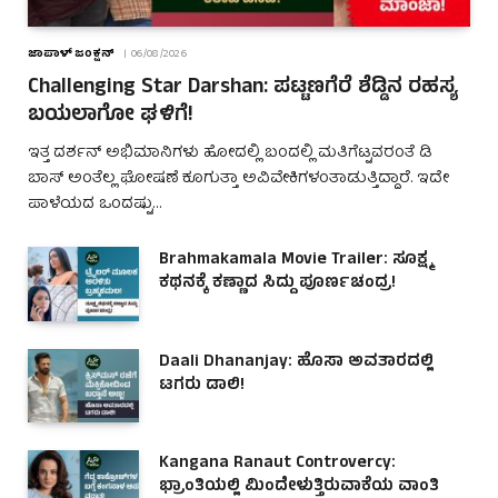
ಜಾಪಾಳ್ ಜಂಕ್ಷನ್
06/08/2026
Challenging Star Darshan: ಪಟ್ಟಣಗೆರೆ ಶೆಡ್ಡಿನ ರಹಸ್ಯ
ಬಯಲಾಗೋ ಘಳಿಗೆ!
ಇತ್ತ ದರ್ಶನ್ ಅಭಿಮಾನಿಗಳು ಹೋದಲ್ಲಿ ಬಂದಲ್ಲಿ ಮತಿಗೆಟ್ಟವರಂತೆ ಡಿ
ಬಾಸ್ ಅಂತೆಲ್ಲ ಘೋಷಣೆ ಕೂಗುತ್ತಾ ಅವಿವೇಕಿಗಳಂತಾಡುತ್ತಿದ್ದಾರೆ. ಇದೇ
ಪಾಳೆಯದ ಒಂದಷ್ಟು…
Brahmakamala Movie Trailer: ಸೂಕ್ಷ್ಮ
ಕಥನಕ್ಕೆ ಕಣ್ಣಾದ ಸಿದ್ದು ಪೂರ್ಣಚಂದ್ರ!
Daali Dhananjay: ಹೊಸಾ ಅವತಾರದಲ್ಲಿ
ಟಗರು ಡಾಲಿ!
Kangana Ranaut Controvercy:
ಭ್ರಾಂತಿಯಲ್ಲಿ ಮಿಂದೇಳುತ್ತಿರುವಾಕೆಯ ವಾಂತಿ