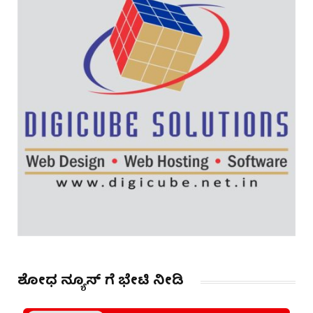
ಶೋಧ ನ್ಯೂಸ್ ಗೆ ಭೇಟಿ ನೀಡಿ